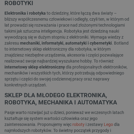
ROBOTYKI
Elektronika i robotyka
to dziedziny, które łączą dwa światy –
bliższy współczesnemu człowiekowi i odległy, czyli ten, w którym od
lat prowadzi się rozważania i prace nad złożonymi technologiami
takimi jak sztuczna inteligencja. Robotyka jest dziedziną nauki
wywodzącą się w dużym stopniu z elektroniki. Wymaga wiedzy z
zakresu
mechaniki, informatyki, automatyki i cybernetyki
. Botland
to internetowy sklep elektroniczny dla robotyka, w którym
znajdziesz niezbędne urządzenia, akcesoria i części pozwalające
realizować swoje najbardziej wyszukane hobby. To również
internetowy sklep elektroniczny
dla profesjonalnych elektroników,
mechaników i wszystkich tych, którzy potrzebują odpowiedniego
sprzętu i części do swojej codziennej pracy oraz naprawy
konkretnych urządzeń.
SKLEP DLA MŁODEGO ELEKTRONIKA,
ROBOTYKA, MECHANIKA I AUTOMATYKA
Pasje warto rozwijać już u dzieci, ponieważ we wczesnych latach
kształtuje się system wartości człowieka oraz jego
zainteresowania. Proponujemy więc
roboty
i zestawy
Lego
dla
najmłodszych robotyków. To świetny początek przygody i