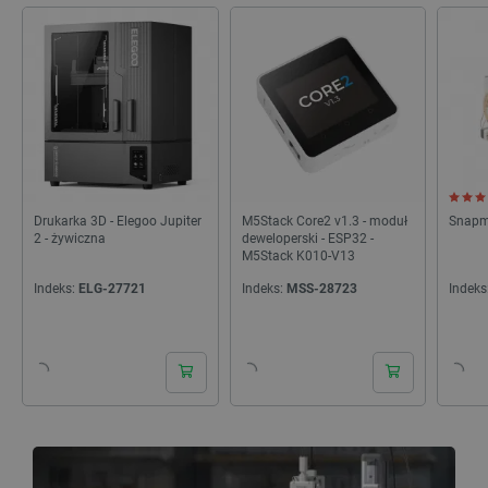
Drukarka 3D - Elegoo Jupiter
M5Stack Core2 v1.3 - moduł
Snapm
2 - żywiczna
deweloperski - ESP32 -
M5Stack K010-V13
Indeks:
ELG-27721
Indeks:
MSS-28723
Indeks
24h
24h