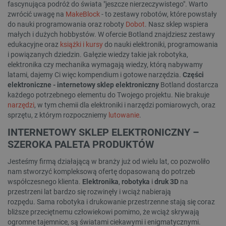
fascynująca podróż do świata "jeszcze nierzeczywistego". Warto
zwrócić uwagę na
MakeBlock
- to zestawy robotów, które powstały
do nauki programowania oraz roboty
Dobot
. Nasz sklep wspiera
małych i dużych hobbystów. W ofercie Botland znajdziesz zestawy
edukacyjne oraz
książki i kursy
do nauki elektroniki, programowania
i powiązanych dziedzin. Gałęzie wiedzy takie jak robotyka,
elektronika czy mechanika wymagają wiedzy, którą nabywamy
latami, dajemy Ci więc kompendium i gotowe narzędzia.
Części
elektroniczne - internetowy sklep elektroniczny
Botland dostarcza
każdego potrzebnego elementu do Twojego projektu. Nie brakuje
narzędzi
, w tym chemii dla elektroniki i narzędzi pomiarowych, oraz
sprzętu, z którym rozpoczniemy
lutowanie
.
INTERNETOWY SKLEP ELEKTRONICZNY –
SZEROKA PALETA PRODUKTÓW
Jesteśmy firmą działającą w branży już od wielu lat, co pozwoliło
nam stworzyć kompleksową ofertę dopasowaną do potrzeb
współczesnego klienta.
Elektronika
,
robotyka
i
druk 3D
na
przestrzeni lat bardzo się rozwinęły i wciąż nabierają
rozpędu. Sama robotyka i drukowanie przestrzenne stają się coraz
bliższe przeciętnemu człowiekowi pomimo, że wciąż skrywają
ogromne tajemnice, są światami ciekawymi i enigmatycznymi.