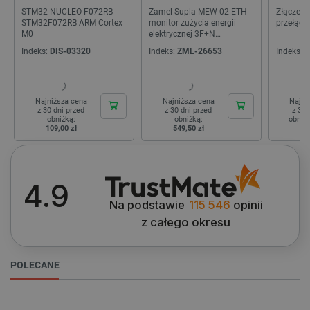
STM32 NUCLEO-F072RB -
Zamel Supla MEW-02 ETH -
Złącze/k
STM32F072RB ARM Cortex
monitor zużycia energii
przełąc
M0
elektrycznej 3F+N
WiFi/Ethernet
Indeks:
DIS-03320
Indeks:
ZML-26653
Indeks:
N
Najniższa cena
Najniższa cena
Najni
z 30 dni przed
z 30 dni przed
z 30 
obniżką:
obniżką:
obniż
109,00 zł
549,50 zł
4.9
_smvs
.botland.com.pl
Na podstawie
115 546
opinii
z całego okresu
POLECANE
LaSID
Quality Unit LLC
botland.com.pl