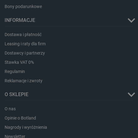
Bony podarunkowe
INFORMACJE
critAccountId
botland.com.pl
Dostawa i płatność
Leasing i raty dla firm
Dostawcy i partnerzy
Stawka VAT 0%
Regulamin
Reklamacje i zwroty
O SKLEPIE
Storage declaration
O nas
Storage
Opinie o Botland
Nazwa
Opis
type
Nagrody i wyróżnienia
_uetvid_exp
Pamięć
lokalna
Newsletter