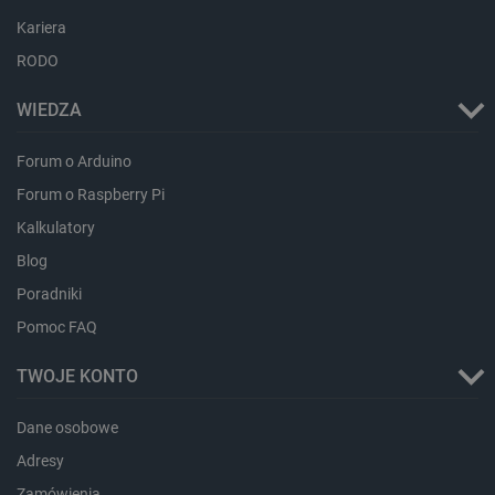
dlapi_ucp
Pamięć
Kariera
lokalna
RODO
_cltk
Pamięć
sesji
WIEDZA
smforms
Pamięć
lokalna
_smvc
Pamięć
Forum o Arduino
lokalna
Forum o Raspberry Pi
lbx_ac_easystorage
Pamięć
sesji
Kalkulatory
dlapi_consent
Pamięć
Blog
lokalna
Poradniki
_uetvid
Pamięć
lokalna
Pomoc FAQ
_smsps
Pamięć
lokalna
TWOJE KONTO
lastExternalReferrer
Pamięć
lokalna
Dane osobowe
ea_lu_ts
Pamięć
Adresy
lokalna
ea_gu_ts
Pamięć
Zamówienia