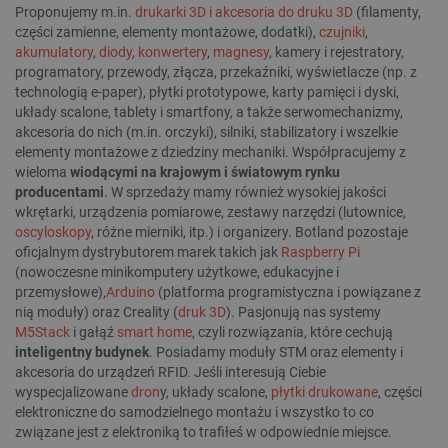
Proponujemy m.in.
drukarki 3D i akcesoria do druku 3D
(filamenty,
części zamienne, elementy montażowe, dodatki),
czujniki
,
akumulatory
,
diody
,
konwertery
,
magnesy
, kamery i rejestratory,
programatory, przewody, złącza, przekaźniki, wyświetlacze (np. z
technologią e-paper), płytki prototypowe, karty pamięci i dyski,
układy scalone, tablety i smartfony, a także serwomechanizmy,
akcesoria do nich (m.in. orczyki), silniki, stabilizatory i wszelkie
elementy montażowe z dziedziny mechaniki. Współpracujemy z
wieloma
wiodącymi na krajowym i światowym rynku
producentami
. W sprzedaży mamy również wysokiej jakości
wkrętarki, urządzenia pomiarowe, zestawy narzędzi (lutownice,
oscyloskopy
, różne mierniki, itp.) i organizery. Botland pozostaje
oficjalnym dystrybutorem marek takich jak
Raspberry Pi
(nowoczesne minikomputery użytkowe, edukacyjne i
przemysłowe),
Arduino
(platforma programistyczna i powiązane z
nią moduły) oraz Creality (
druk 3D
). Pasjonują nas systemy
M5Stack
i gałąź
smart home
, czyli rozwiązania, które cechują
inteligentny budynek
. Posiadamy moduły STM oraz elementy i
akcesoria do urządzeń RFID. Jeśli interesują Ciebie
wyspecjalizowane
dron
y, układy scalone,
płytki drukowane
, części
elektroniczne do samodzielnego montażu i wszystko to co
związane jest z elektroniką to trafiłeś w odpowiednie miejsce.