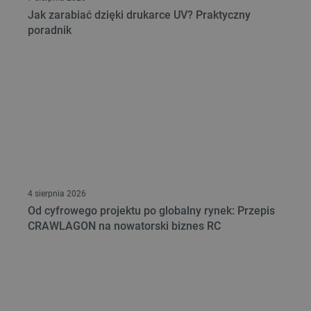
podstawowych funkcji strony internetowej, takich
jak logowanie użytkownika i zarządzanie kontem.
Jak zarabiać dzięki drukarce UV? Praktyczny
Bez niezbędnych plików cookie nie można
poradnik
prawidłowo korzystać ze strony internetowej.
Provider /
Nazwa
Domena
PrestaShop-[abcdef0123456789]{32}
.botland.com.pl
_lb
.botland.com.pl
4 sierpnia 2026
Od cyfrowego projektu po globalny rynek: Przepis
CRAWLAGON na nowatorski biznes RC
Polityce prywatności Google