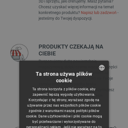
3D i sprzętu, jaki oferujemy. Masz pytania?
Chcesz uzyskać więcej informacji na temat
konkretnego produktu?
Napisz lub zadzwoń
-
jesteśmy do Twojej dyspozycji.
PRODUKTY CZEKAJĄ NA
CIEBIE
Dysponujemy dużą powierzchnią
magazynową, dzięki czemu wszystkie części
elektroniczne i pozostały asortyment są
Ta strona używa plików
dostępne „od ręki”. Czekają tylko na Twoje
cookie
POLISH
zamówienie. W przypadku braku
Ta strona korzysta z plików cookie, aby
zamówionego towaru zawsze otrzymujesz
CZECH
zapewnić lepszą wygodę użytkowania.
informację o przewidywanym czasie
Korzystając z tej strony, wyrażasz zgodę na
realizacji.
ENGLISH
używanie przez nas wszystkich plików cookie
zgodnie z warunkami naszej polityki plików
GERMAN
cookie. Dane użytkowników i pliki cookie mogą
być przetwarzane i wykorzystywane do
personalizacji reklam. Jeśli nie wyrażasz na to