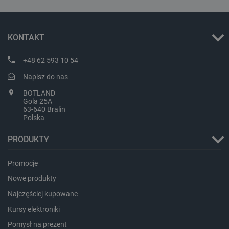
CookieScriptConsent
CookieScript
botland.com.pl
KONTAKT
+48 62 593 10 54
Napisz do nas
BOTLAND
Gola 25A
63-640 Bralin
Polska
LaVisitorId_Ym90bGFuZC5sYWRlc2suY29tLw
.botland.com.pl
PRODUKTY
Promocje
critCartData
botland.com.pl
Nowe produkty
Najczęściej kupowane
Kursy elektroniki
Pomysł na prezent