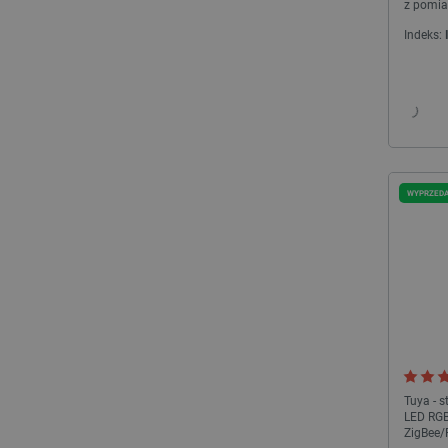
LaSID
z pomiar
Indeks:
__cf_bm
isListDisplay
_lb_ccc
WYPRZED
critData
CookieScriptConsent
Tuya - 
LED RG
LaVisitorId_Ym90bGFuZC5
ZigBee/R