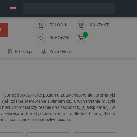
Zamów w ciągu:
1
:
22
:
32
, a wyślemy dziś!
ZALOGUJ
KONTAKT
J
0
SCHOWEK
Edukacja
Smart Home
u. Pytanie dotyczy tylko poziomu zaawansowania automatyki
w (jak zdalne sterowanie światłem czy uruchamianie muzyki
eruchomości czy realnie obniżać koszty jej eksploatacji. W
z zakresu automatyki domowej m.in. BleBox, Fibaro, Shelly,
znie nieograniczonych możliwościach.