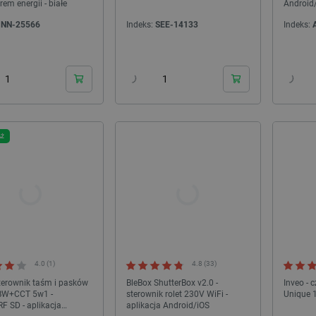
Quality Unit LLC
Sesja
Ten plik cookie służy do ś
em energii - białe
Android
botland.com.pl
Analytics i anonimowych inf
użytkownika.
INN-25566
Indeks:
SEE-14133
Indeks:
Cloudflare Inc.
29 minut 47
Ten plik cookie służy do roz
24h
24h
.bambulab.com
sekund
to korzystne dla strony int
umożliwia tworzenie ważny
korzystania z jej witryny in
botland.com.pl
Sesja
Ten plik cookie służy do p
użytkownika w zakresie sp
produktów.
.botland.com.pl
1 rok
Ten plik cookie jest używa
AŻ
użytkownika na korzystanie 
internetowej, zapewniając
prawnymi w celu uzyskania 
plików cookie.
botland.com.pl
9 minut 46
Ten plik cookie jest używa
sekund
krytycznych danych użytkow
wydajności i funkcjonalnośc
zapewniając bardziej sper
użytkownika.
CookieScript
2 miesiące 4
Ten plik cookie jest używan
botland.com.pl
tygodnie
Script.com do zapamiętywan
4.0 (1)
4.8 (33)
zgody użytkownika na pliki 
sterownik taśm i pasków
BleBox ShutterBox v2.0 -
Inveo - 
aby baner cookie Cookie-Sc
BW+CCT 5w1 -
sterownik rolet 230V WiFi -
Unique 
sYWRlc2suY29tLw
.botland.com.pl
Sesja
Ten plik cookie służy do r
F SD - aplikacja
aplikacja Android/iOS
odwiedzającej.