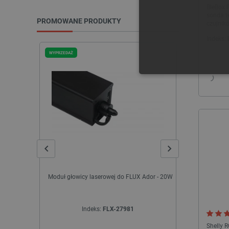
BleBox 
sonda t
PROMOWANE PRODUKTY
czujnik
Indeks:
WYPRZEDAŻ
WYPRZEDAŻ
NIE
Niezbędne pliki cookie umożl
Bez niezbędnych plików cooki
Nazwa
Moduł głowicy laserowej do FLUX Ador - 20W
STM32 NUCL
PrestaShop-[abcdef0123456
Indeks:
FLX-27981
I
_lb
Shelly R