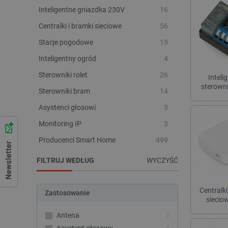
Inteligentne gniazdka 230V
16
Centralki i bramki sieciowe
56
Stacje pogodowe
15
Inteligentny ogród
4
Sterowniki rolet
26
Inteli
sterown
Sterowniki bram
14
Asystenci głosowi
3
Monitoring IP
3
Producenci Smart Home
499
FILTRUJ WEDŁUG
WYCZYŚĆ
Centralki
Zastosowanie
siecio
Antena
2