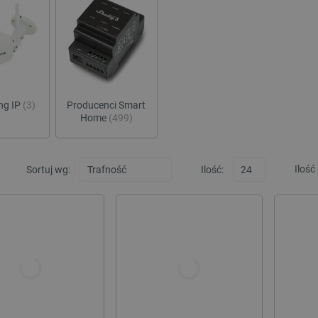
ng IP
(3)
Producenci Smart
Home
(499)
Ilość
Sortuj wg:
Ilość: