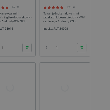
4.9 (8)
4.9 (13)
-kanałowy mini
Tuya - jednokanałowy mini
nik ZigBee dopuszkowy -
przekaźnik beznapięciowy - WiFi
a Android/iOS - OXT
- aplikacja Android/iOS -
OXT T210DC
ALT-24016
Indeks:
ALT-24008
24h
24h
NOWOŚĆ!
NOWOŚĆ!