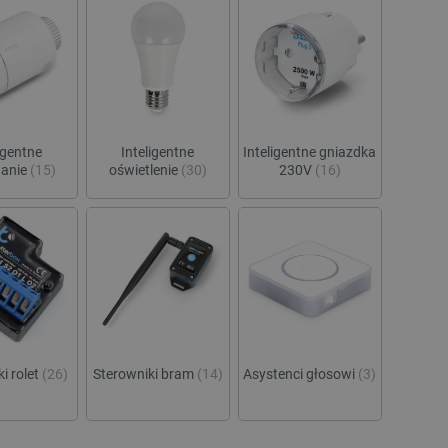
igentne
Inteligentne
Inteligentne gniazdka
wanie
(15)
oświetlenie
(30)
230V
(16)
i rolet
(26)
Sterowniki bram
(14)
Asystenci głosowi
(3)