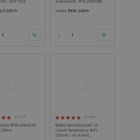
ledzenia sprzedaży w Google
/iOS - OXT T222
Android/iOS - RTX ZCM1MR
ormacji o sesji
ALT-24019
Indeks:
REM-24809
różniania ludzi i botów. Jest
24h
24h
ernetowej, ponieważ
ch raportów na temat
ternetowej.
rzechowywania preferencji
osobu wyświetlania
ny do przechowywania zgody
z plików cookie na stronie
 zgodność z wymogami
zgody na niektóre kategorie
ny do przechowywania
nika w celu zwiększenia
i strony internetowej,
sonalizowane doświadczenie
y przez usługę Cookie-
ia preferencji dotyczących
4.9 (15)
4.9 (49)
cookie. Jest to konieczne,
czytnik RFID-USB-DESK -
BleBox tempSensorAC v2 -
ript.com działał poprawnie.
125kHz
czujnik temperatury WiFi,
ozpoznawania osoby
230VAC - do 4 sond