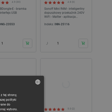
4.9 (30)
4.8 (6)
PAKIET
ZBDongle-E - bramka
Sonoff Mini R4M - inteligentny
interfejs USB
dopuszkowy przekaźnik 240V
WiFi - Matter - aplikacja
Android/iOS
DNG-23553
Indeks:
INN-25116
24h
24h
Pakiet - Toocaa L2 10W Pro Bundle
Tinycontrol tMTH-4 - mie
wilgotności - Modbus RTU 
Indeks:
PKT-29257
Indeks:
TNC-
 tej strony,
POLISH
ej polityki
CZECH
wane do
5.0 (3)
5.0 (2)
konaj wyboru.
ENGLISH