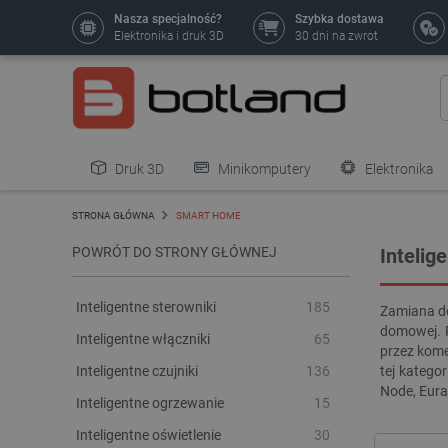
Nasza specjalność?
Szybka dostawa
Elektronika i druk 3D
30 dni na zwrot
Druk 3D
Minikomputery
Elektronika
Pozostałe
STRONA GŁÓWNA
SMART HOME
POWRÓT DO STRONY GŁÓWNEJ
Intelig
Inteligentne sterowniki
185
Zamiana do
domowej. R
Inteligentne włączniki
65
przez kome
Inteligentne czujniki
136
tej katego
Node, Eura
Inteligentne ogrzewanie
15
Inteligentne oświetlenie
30