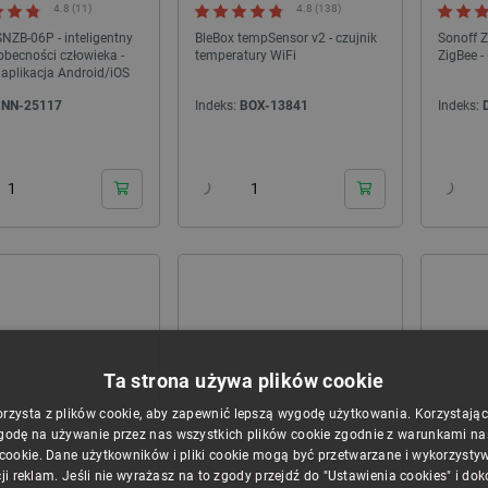
4.8 (11)
4.8 (138)
NZB-06P - inteligentny
BleBox tempSensor v2 - czujnik
Sonoff 
obecności człowieka -
temperatury WiFi
ZigBee - 
 aplikacja Android/iOS
INN-25117
Indeks:
BOX-13841
Indeks:
24h
24h
ka rozwojowa FPGA - AMD Artix
Argon Industria HMI 5C Enclosure - obudowa
7 XC7A200T
HMI do Raspberry Pi 5 i ekranu Touch
Display...
ndeks:
ALX-29031
Indeks:
ARG-28870
Ta strona używa plików cookie
orzysta z plików cookie, aby zapewnić lepszą wygodę użytkowania. Korzystając z
godę na używanie przez nas wszystkich plików cookie zgodnie z warunkami nasz
 cookie. Dane użytkowników i pliki cookie mogą być przetwarzane i wykorzysty
4.8 (22)
5.0 (1)
ji reklam. Jeśli nie wyrażasz na to zgody przejdź do "Ustawienia cookies" i do