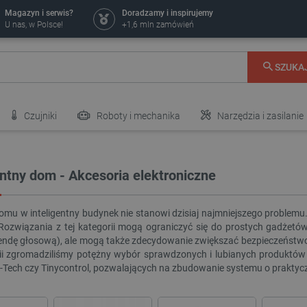
Magazyn i serwis?
Doradzamy i inspirujemy
U nas, w Polsce!
+1,6 mln zamówień
SZUKA
Czujniki
Roboty i mechanika
Narzędzia i zasilanie
entny dom - Akcesoria elektroniczne
mu w inteligentny budynek nie stanowi dzisiaj najmniejszego problem
ozwiązania z tej kategorii mogą ograniczyć się do prostych gadżetó
ndę głosową), ale mogą także zdecydowanie zwiększać bezpieczeństwo ni
rii zgromadziliśmy potężny wybór sprawdzonych i lubianych produktów 
-Tech czy Tinycontrol, pozwalających na zbudowanie systemu o praktyc