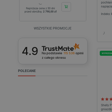
pochłan
napięci
Najniższa cena z 30 dni
Najniższa cen
przed obniżką:
2 790,00 zł
przed obniżk
Indeks:
VISITOR_PRIVACY_METAD
Polityce prywa
WSZYSTKIE PROMOCJE
__cf_bm
4.9
Na podstawie
115 536
opinii
WYPRZED
__cf_bm
z całego okresu
POLECANE
PHPSESSID
_smvs
Shelly P
gniazdk