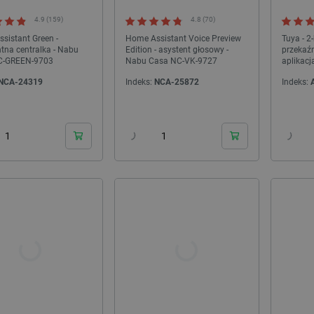
4.9 (159)
4.8 (70)
sistant Green -
Home Assistant Voice Preview
Tuya - 2
ntna centralka - Nabu
Edition - asystent głosowy -
przekaź
C-GREEN-9703
Nabu Casa NC-VK-9727
aplikacj
T262
NCA-24319
Indeks:
NCA-25872
Indeks:
24h
24h
NOWOŚĆ!