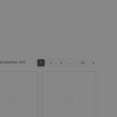
 produktów:
545
1
2
3
…
23
Następny