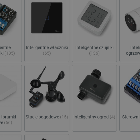
gentne
Inteligentne włączniki
Inteligentne czujniki
Intel
iki
(185)
(65)
(136)
ogrze
 i bramki
Stacje pogodowe
(15)
Inteligentny ogród
(4)
Sterownik
we
(56)