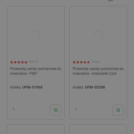
serdecznie wszystkich początkujących, jak i zaawansowanych
majsterkowiczów do zapoznania się z nasza bogatą ofertą sklepu
internetowego Botland! Oferujemy szeroki wybór produktów w
postaci
krokodylków pomiarowych
oraz
kabli do
multimetru
.
4.8 (11)
4.6 (4)
Przewody, sondy pomiarowe do
Przewody, sondy pomiarowe do
mierników - PM7
mierników - krokodylki 2szt.
Indeks:
UPM-01068
Indeks:
UPM-05288
24h
24h