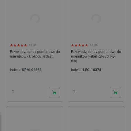
4.9 (24)
4.7 (16)
Przewody, sondy pomiarowe do
Przewody, sondy pomiarowe do
mierników - krokodylki 3szt.
mierników Rebel RB-830, RB-
838
Indeks:
UPM-02668
Indeks:
LEC-18374
24h
24h