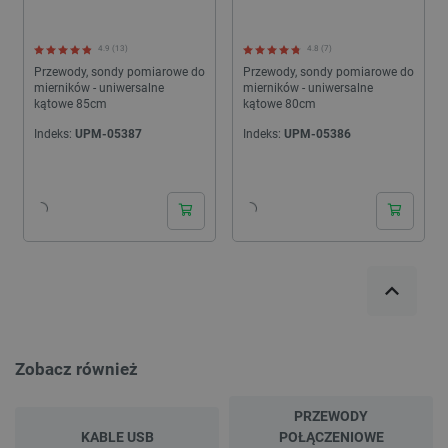
4.9 (13)
4.8 (7)
Przewody, sondy pomiarowe do
Przewody, sondy pomiarowe do
mierników - uniwersalne
mierników - uniwersalne
kątowe 85cm
kątowe 80cm
Indeks:
UPM-05387
Indeks:
UPM-05386
24h
24h
Zobacz również
PRZEWODY
KABLE USB
POŁĄCZENIOWE