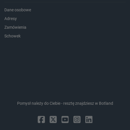
Dane osobowe
Adresy
Zamówienia
Schowek
Storage declaration
Storage
Nazwa
Opis
type
_uetvid_exp
Pamięć
lokalna
dlapi_ucp
Pamięć
lokalna
_cltk
Pamięć
sesji
Pomysł należy do Ciebie - resztę znajdziesz w Botland
smforms
Pamięć
lokalna
_smvc
Pamięć
lokalna