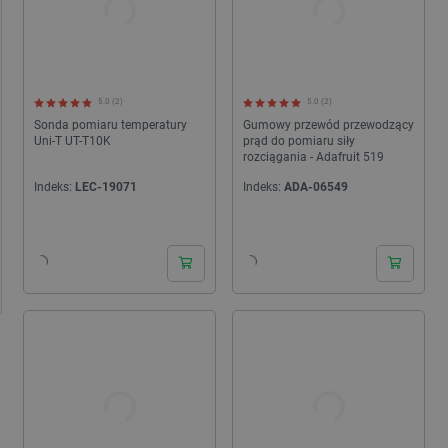
5.0 (2)
5.0 (2)
Sonda pomiaru temperatury
Gumowy przewód przewodzący
Uni-T UT-T10K
prąd do pomiaru siły
rozciągania - Adafruit 519
Indeks:
LEC-19071
Indeks:
ADA-06549
24h
24h