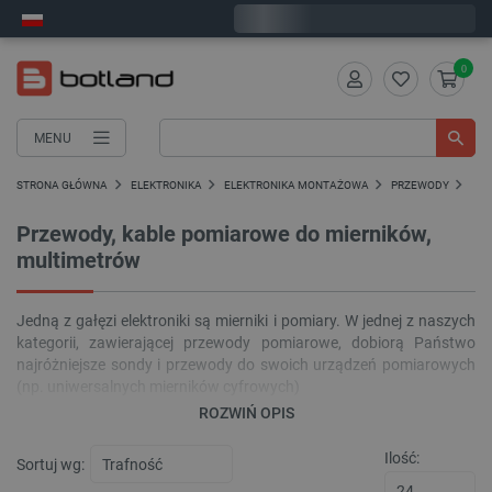
Wyślemy w poniedziałek
0
MENU
STRONA GŁÓWNA
ELEKTRONIKA
ELEKTRONIKA MONTAŻOWA
PRZEWODY
PR
Przewody, kable pomiarowe do mierników,
multimetrów
Jedną z gałęzi elektroniki są mierniki i pomiary. W jednej z naszych
kategorii, zawierającej przewody pomiarowe, dobiorą Państwo
najróżniejsze sondy i przewody do swoich urządzeń pomiarowych
(np. uniwersalnych mierników cyfrowych)
ROZWIŃ OPIS
Kable pomiarowe
mogą być zakończone końcówkami kątowymi,
krokodylkami czy też sondami pomiarowymi o długości 145 mm -
Ilość:
Sortuj wg:
wszystko to dla Państwa wygody i satysfakcji z pracy. Zapraszamy