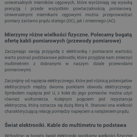
uniwersalnych mierników cęgowych, które wyróżniają się wysoką
precyzją i przede wszystkim powtarzalnością pomiarową.
Uniwersalnymi miernikami cęgowymi można przeprowadzać
pomiary zarówno prądu stałego (DC), jak i zmiennego (AC).
Mierzymy różne wielkości fizyczne. Polecamy bogatą
ofertę kabli pomiarowych (przewody pomiarowe)
Zaczynając swoją przygodę z elektroniką i pomiarami wartości,
warto poznać podstawowe jednostki, które przyjdzie nam zmierzyć
multimetrem z dobranymi w naszym dziale przewodami
pomiarowymi.
Zacznijmy od napięcia elektrycznego, które jest różnicą potencjałów
elektrycznych między dwoma punktami obwodu elektrycznego.
Symbolem napięcia jest U, z kolei do jego pomiarów można użyć
również woltomierza. Kolejnym pojęciem jest rezystancja
elektryczna, którą oznacza się dużą literą R. Stanowi ona wielkość
charakteryzującą relację pomiędzy napięciem a natężeniem prądu.
Świat elektroniki. Kable do multimetru to podstawa
Wchodząc w bogaty świat elektroniki spotkamy wielkości fizyczne