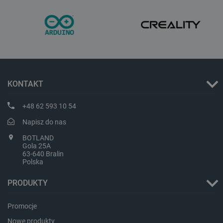
isListDisplay
botland.com.pl
KONTAKT
+48 62 593 10 54
_lb_ccc
.botland.com.pl
Napisz do nas
BOTLAND
Gola 25A
63-640 Bralin
Polska
PRODUKTY
Promocje
Nowe produkty