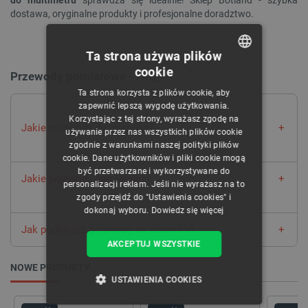
dostawa, oryginalne produkty i profesjonalne doradztwo.
Ta strona używa plików
cookie
Przewody pomiarowe - FAQ
POLISH
Ta strona korzysta z plików cookie, aby
CZECH
zapewnić lepszą wygodę użytkowania.
Korzystając z tej strony, wyrażasz zgodę na
ENGLISH
Jakie przewody do miernika?
używanie przez nas wszystkich plików cookie
zgodnie z warunkami naszej polityki plików
GERMAN
Do
miernika
można podłączyć różne rodzaje przewodów i
cookie. Dane użytkowników i pliki cookie mogą
sond. W zależności od planowanego zastosowania, można
być przetwarzane i wykorzystywane do
Jakie przewody pomiarowe?
wybrać przewody pomiarowe ze złączami krokodylkowymi,
personalizacji reklam. Jeśli nie wyrażasz na to
bananowymi lub szpilkowymi, a także
sondy
umożliwiające
zgody przejdź do "Ustawienia cookies" i
Wygodnym rozwiązaniem są przewody pomiarowe
pomiar temperatury.
dokonaj wyboru.
Dowiedz się więcej
zakończone wtykami kątowymi, które sprawiają, że
Jak podłączyć przewody do miernika?
korzystanie z miernika jest łatwiejsze.
AKCEPTUJ WSZYSTKIE
Większość przewodów pomiarowych działa na zasadzie “plug
and play” - wystarczy wpiąć je w odpowiednie
gniazdo
. Należy
NOWE PRODUKTY
WYCZYŚĆ
pamiętać, by nie pomylić gniazd dla potencjału dodatniego i
USTAWIENIA COOKIES
ujemnego (są one oznaczone odpowiednio kolorami
czerwonym i czarnym).