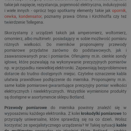
takie jak napięcie, rezystancja, pojemność elektryczna, indukcyjność
i wiele innych - oprócz tego spotkamy elementy takie jak
opornik
,
cewka
,
kondensator
, poznamy prawa Ohma i Kirchhoffa czy też
twierdzenie Tellegena.
Skorzystamy z urządzeń takich jak amperomierz, woltomierz,
omomierz, albo multimetr. posiadający w sobie możliwość pomiaru
różnych wielkości. Do mierników proponujemy przewody
pomiarowe przydatne zarówno do podstawowych, jak i
zaawansowanych prac i pomiarów. Oferujemy m.in. cienkie sondy
igłowe, które pozwalają na wykonywanie precyzyjnych pomiarów
np. w przypadku niewielkiej elektroniki. Zapewniają bezproblemowe
dotarcie do trudno dostępnych miejsc. Czytelne oznaczenie kabla
ułatwia prawidłowe podłączenie do miernika. Proponujemy m.in.
same kable pomiarowe gwarantujące precyzyjny pomiar wielkości
elektrycznych i nieelektrycznych. Wszystkie wymienione produkty
są dostępne w asortymencie sklepu Botland.
Przewody pomiarowe
do miernika powinny znaleźć się w
wyposażeniu każdego elektronika. Z kolei
krokodylki pomiarowe
to
przyrządy uniwersalne, które sprawdzą się na co dzień. Wolisz
korzystać ze specjalistycznego urządzenia? W Takiej sytuacji
kable
do multimetru
sprawdza się idealnie! Sklep Botland - szybka