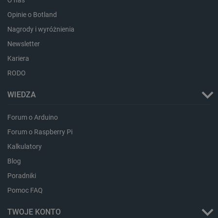
O nas
Opinie o Botland
Nagrody i wyróżnienia
LaVisitorId_Ym90bGFuZC5sYWRlc2suY29tLw
.botland.com.pl
Newsletter
Kariera
RODO
critCartData
botland.com.pl
WIEDZA
Forum o Arduino
Forum o Raspberry Pi
Kalkulatory
Blog
critAccountId
botland.com.pl
Poradniki
Pomoc FAQ
TWOJE KONTO