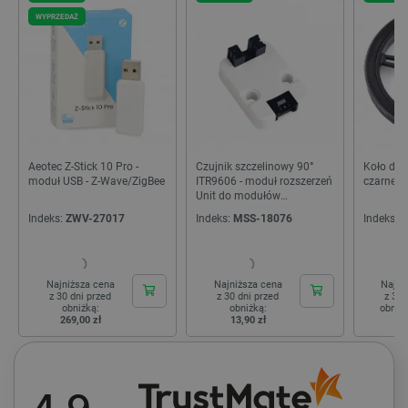
WYPRZEDAŻ
_lb
.botland.com.pl
Cena
4
zł
60
zł
Aeotec Z-Stick 10 Pro -
Czujnik szczelinowy 90°
Koło do 
moduł USB - Z-Wave/ZigBee
ITR9606 - moduł rozszerzeń
czarne
Unit do modułów
deweloperskich M5Stack
Indeks:
ZWV-27017
Indeks:
MSS-18076
Indeks:
F
Polityce prywatności Google
VISITOR_PRIVACY_METADATA
YouTube
Najniższa cena
Najniższa cena
Najni
.youtube.com
z 30 dni przed
z 30 dni przed
z 30 
obniżką:
obniżką:
obniż
269,00 zł
13,90 zł