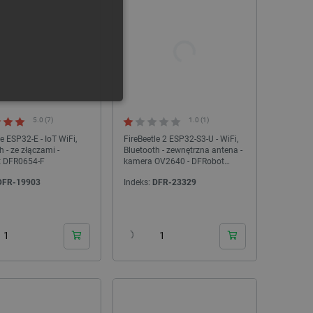
GERMAN
ONALNOŚĆ
5.0 (7)
1.0 (1)
le ESP32-E - IoT WiFi,
FireBeetle 2 ESP32-S3-U - WiFi,
h - ze złączami -
Bluetooth - zewnętrzna antena -
 DFR0654-F
kamera OV2640 - DFRobot
DFR0975-U
DFR-19903
Indeks:
DFR-23329
ownika i zarządzanie kontem.
24h
24h
any do działania sklepu
p.
ny do celów bilansowania
ia, że żądania stron
ne do tego samego serwera