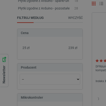
Płytki zgodne z Arduino - SparkFun
18
Płytki zgodne z Arduino - pozostałe
28
FILTRUJ WEDŁUG
WYCZYŚĆ
Cena
25
zł
239
zł
DFRduin
Producent
kompaty
Indeks:
Mikrokontroler