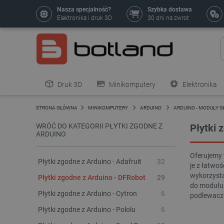
Nasza specjalność?
Szybka dostawa
Elektronika i druk 3D
30 dni na zwrot
Druk 3D
Minikomputery
Elektronika
Pozostałe
STRONA GŁÓWNA
MINIKOMPUTERY
ARDUINO
ARDUINO - MODUŁY 
WRÓĆ DO KATEGORII PŁYTKI ZGODNE Z
Płytki 
ARDUINO
Oferujemy 
Płytki zgodne z Arduino - Adafruit
32
je z łatwo
wykorzysta
Płytki zgodne z Arduino - DFRobot
29
do modułu 
Płytki zgodne z Arduino - Cytron
6
podlewaczk
Płytki zgodne z Arduino - Pololu
6