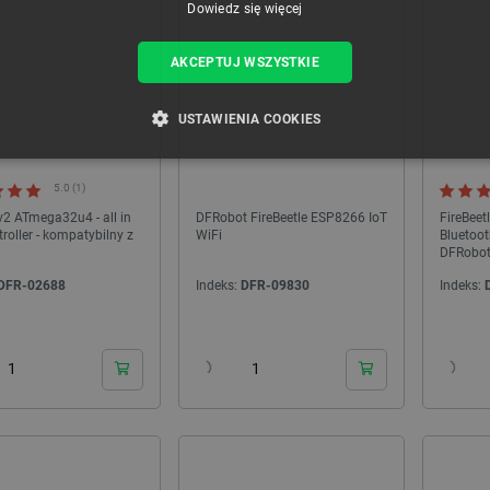
Dowiedz się więcej
AKCEPTUJ WSZYSTKIE
USTAWIENIA COOKIES
ZBĘDNE
WYDAJNOŚĆ
TARGETOWANIE
FUNKCJ
5.0 (1)
2 ATmega32u4 - all in
DFRobot FireBeetle ESP8266 IoT
FireBeet
roller - kompatybilny z
WiFi
Bluetoot
DFRobot
Niezbędne
Wydajność
Targetowanie
Funkcjonalność
DFR-02688
Indeks:
DFR-09830
Indeks:
iwiają korzystanie z podstawowych funkcji strony internetowej, takich jak logowanie użytk
24h
24h
e nie można prawidłowo korzystać ze strony internetowej.
Provider /
Okres
Opis
Domena
przechowywania
789]{32}
.botland.com.pl
Sesja
Ten plik cookie jest wymag
opartego o silnik PrestaSho
.botland.com.pl
Sesja
Ten plik cookie jest używa
obciążenia w celu zapewnien
internetowych są skierowa