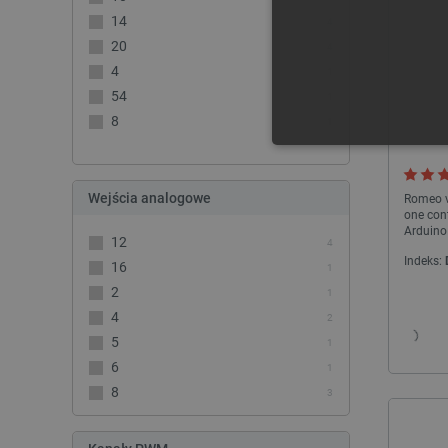
14
4
20
4
4
1
54
1
8
1
NIE
Wejścia analogowe
Romeo v
one cont
Arduino
12
4
Indeks:
16
1
Niezbędne pliki cookie umożl
2
1
Bez niezbędnych plików cooki
4
2
Nazwa
5
1
6
1
PrestaShop-[abcdef0123456
8
3
_lb