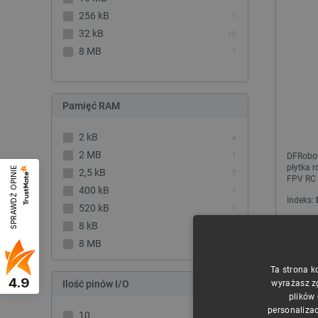
256 kB
1
32 kB
10
8 MB
1
Pamięć RAM
2 kB
4
2 MB
DFRobot
1
płytka 
SPRAWDŹ OPINIE
2,5 kB
7
FPV RC 
400 kB
1
Indeks:
520 kB
1
8 kB
1
8 MB
2
Ta strona k
4.9
Ilość pinów I/O
wyrażasz z
plików
personalizac
10
1