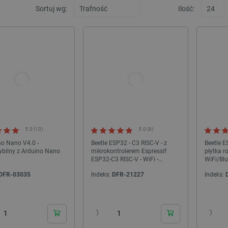
Sortuj wg:
Ilość:
5.0 (13)
5.0 (8)
o Nano V4.0 -
Beetle ESP32 - C3 RISC-V - z
Beetle E
bilny z Arduino Nano
mikrokontrolerem Espressif
płytka r
ESP32-C3 RISC-V - WiFi -
WiFi/Bl
Bluetooth - DFRobot DFR0868
Matter 
DFR-03035
Indeks:
DFR-21227
Indeks:
24h
24h