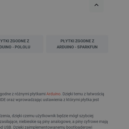
ledzenia sprzedaży w Google
ormacji o sesji
różniania ludzi i botów. Jest
ernetowej, ponieważ
ch raportów na temat
ternetowej.
rzechowywania preferencji
YTKI ZGODNE Z
PŁYTKI ZGODNE Z
osobu wyświetlania
DUINO - POLOLU
ARDUINO - SPARKFUN
ny do przechowywania zgody
z plików cookie na stronie
 zgodność z wymogami
zgody na niektóre kategorie
ny do przechowywania
nika w celu zwiększenia
i strony internetowej,
sonalizowane doświadczenie
 zgodne z różnymi płytkami
Arduino
. Dzięki temu z łatwością
E oraz wprowadzając ustawienia z którymi płytka jest
y przez usługę Cookie-
ia preferencji dotyczących
cookie. Jest to konieczne,
enia, dzięki czemu użytkownik będzie mógł szybciej
ript.com działał poprawnie.
ilające, niebieskie są piny analogowe, a piny cyfrowe mają
ozpoznawania osoby
ewód USB. Dzięki zaimplementowanemu bootloaderowi