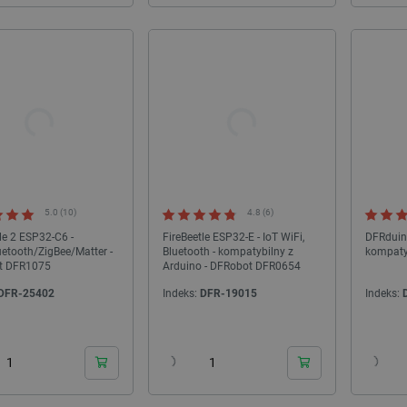
5.0 (10)
4.8 (6)
le 2 ESP32-C6 -
FireBeetle ESP32-E - IoT WiFi,
DFRduin
uetooth/ZigBee/Matter -
Bluetooth - kompatybilny z
kompaty
t DFR1075
Arduino - DFRobot DFR0654
DFR-25402
Indeks:
DFR-19015
Indeks:
24h
24h