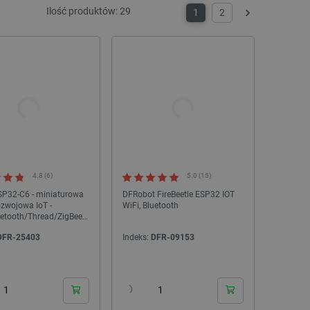
Ilość produktów:
29
1
2
Następny
4.8 (6)
5.0 (15)
SP32-C6 - miniaturowa
DFRobot FireBeetle ESP32 IOT
ozwojowa IoT -
WiFi, Bluetooth
uetooth/Thread/ZigBee/
- DFRobot DFR1117
DFR-25403
Indeks:
DFR-09153
24h
24h