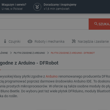
Magazyn i serwis?
Doradzamy i inspirujemy
U nas, w Polsce!
+1,6 mln zamówień
SZUKA
Czujniki
Roboty i mechanika
Narzędzia i zasilanie
GŁÓWNE
PŁYTKI ZGODNE Z ARDUINO
PŁYTKI ZGODNE Z ARDUINO - DFROBOT
zgodne z Arduino - DFRobot
wysokiej klasy płytki zgodne z
Arduino
renomowanego producenta DFRobot
ścią programować poprzez darmowe środowisko Arduino IDE. To doskon
nia prostych mikroprocesorów. W ofercie są także osobne moduły do pły
Bluno Beetle. Do wyboru jest też wiele płytek DFRduino, moduły Bluetoo
a do roślin.