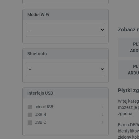
LaSID
Moduł WiFi
__cf_bm
Zobacz 
isListDisplay
PŁ
ARD
Bluetooth
_lb_ccc
PŁ
ARDU
critData
Płytki z
Interfejs USB
W tej kate
microUSB
możesz je 
7
CookieScriptConsent
zgodna.
USB B
2
USB C
2
Firma DFRo
identyfiko
LaVisitorId_Ym90bGFuZC5
zielony ko