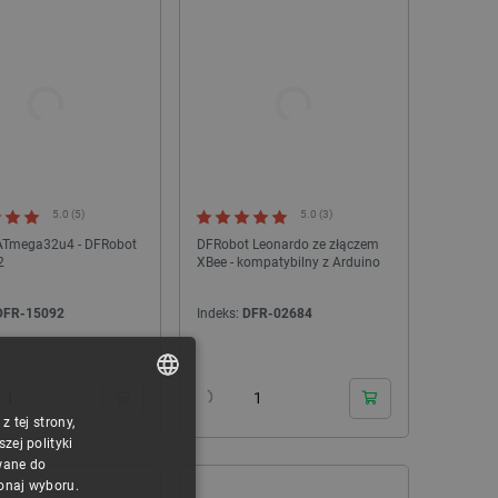
5.0 (5)
5.0 (3)
- ATmega32u4 - DFRobot
DFRobot Leonardo ze złączem
2
XBee - kompatybilny z Arduino
DFR-15092
Indeks:
DFR-02684
24h
24h
 tej strony,
POLISH
ej polityki
CZECH
wane do
konaj wyboru.
ENGLISH