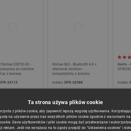
 Romeo ESP32-S3 -
Romeo BLE - Bluetooth 4.0 +
Beetle 
rozwojowa do robotów
sterownik silników -
DFR028
Car z kamerą
kompatybilny z Arduino
DFR-24113
Indeks:
DFR-02988
Indeks:
24h
24h
Ta strona używa plików cookie
orzysta z plików cookie, aby zapewnić lepszą wygodę użytkowania. Korzystając z
godę na używanie przez nas wszystkich plików cookie zgodnie z warunkami nasz
 cookie. Dane użytkowników i pliki cookie mogą być przetwarzane i wykorzysty
ji reklam. Jeśli nie wyrażasz na to zgody przejdź do "Ustawienia cookies" i do