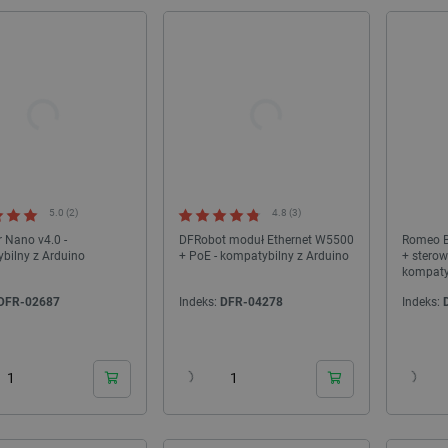
5.0 (2)
4.8 (3)
 Nano v4.0 -
DFRobot moduł Ethernet W5500
Romeo BL
bilny z Arduino
+ PoE - kompatybilny z Arduino
+ sterow
kompatyb
DFRobo
DFR-02687
Indeks:
DFR-04278
Indeks:
24h
24h