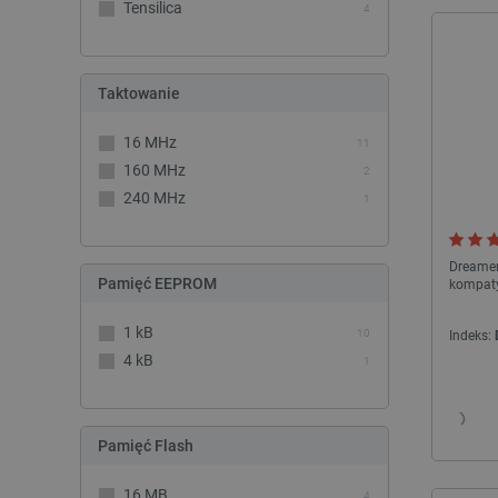
Tensilica
4
Taktowanie
16 MHz
11
160 MHz
2
240 MHz
1
Dreamer
Pamięć EEPROM
kompaty
1 kB
10
Indeks:
4 kB
1
Pamięć Flash
16 MB
4