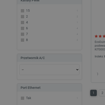
Kanały PWM
15
1
VISITOR_PRIVACY_METAD
2
2
4
Polityce prywa
1
6
4
7
4
__cf_bm
8
2
EcoDuin
podlewa
KIT000
__cf_bm
Indeks:
Przetwornik A/C
PHPSESSID
Port Ethernet
1
2
_smvs
Tak
1