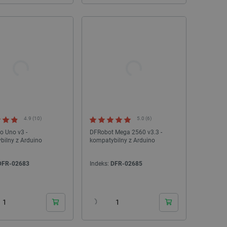
4.9 (10)
5.0 (6)
o Uno v3 -
DFRobot Mega 2560 v3.3 -
bilny z Arduino
kompatybilny z Arduino
DFR-02683
Indeks:
DFR-02685
24h
24h