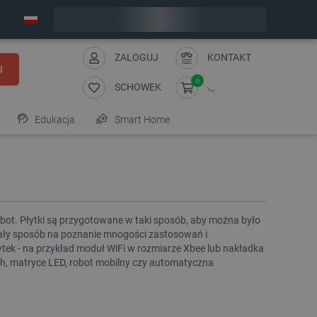
Wyślemy w poniedziałek
ZALOGUJ
KONTAKT
J
0
SCHOWEK
Edukacja
Smart Home
. Płytki są przygotowane w taki sposób, aby można było
ały sposób na poznanie mnogości zastosowań i
tek - na przykład moduł WiFi w rozmiarze Xbee lub nakładka
th, matryce LED, robot mobilny czy automatyczna