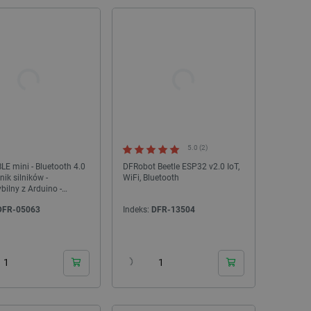
5.0 (2)
E mini - Bluetooth 4.0
DFRobot Beetle ESP32 v2.0 IoT,
nik silników -
WiFi, Bluetooth
ilny z Arduino -
t DFR0351
DFR-05063
Indeks:
DFR-13504
24h
24h