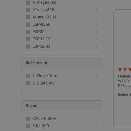
ATmega2560
1
ATmega328
5
Atmega32U4
6
ESP-8266
1
ESP32
5
ESP32-C6
2
ESP32-S3
2
Ilość rdzeni
1. Single Core
FireBeet
16
WiFi/Bl
2. Dual Core
2
DFRobo
Indeks:
Rdzeń
32-bit RISC-V
1
8-bit AVR
11