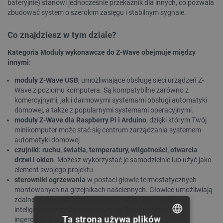
bateryjnie) stanowi jednocześnie przekaźnik dla innych, co pozwala
zbudować system o szerokim zasięgu i stabilnym sygnale.
Co znajdziesz w tym dziale?
Kategoria Moduły wykonawcze do Z-Wave obejmuje między
innymi:
moduły Z-Wave USB
, umożliwiające obsługę sieci urządzeń Z-
Wave z poziomu komputera. Są kompatybilne zarówno z
komercyjnymi, jak i darmowymi systemami obsługi automatyki
domowej, a także z popularnymi systemami operacyjnymi.
moduły Z-Wave dla Raspberry Pi i Arduino
, dzięki którym Twój
minikomputer może stać się centrum zarządzania systemem
automatyki domowej
czujniki: ruchu, światła, temperatury, wilgotności, otwarcia
drzwi i okien
. Możesz wykorzystać je samodzielnie lub użyć jako
element swojego projektu
sterowniki ogrzewania
w postaci głowic termostatycznych
montowanych na grzejnikach naściennych. Głowice umożliwiają
zdalne sterowanie ogrzewaniem, a także stworzenie
inteligentnego systemu grzewczego bez konieczności
Ta strona używa plików
ingerowania w strukturę budynku