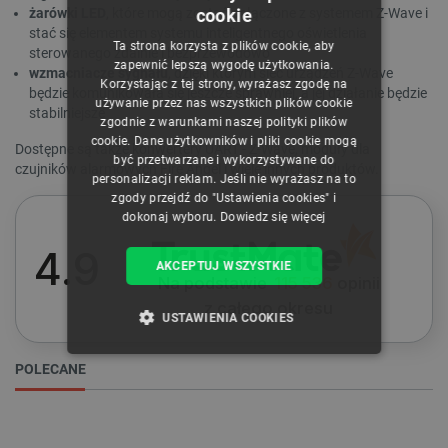
cookie
żarówki LED
, które mogą zostać połączone z systemem Z-Wave i
POLISH
stać się elementem systemu inteligentnego oświetlenia
Ta strona korzysta z plików cookie, aby
sterowanego zdalnie i bezprzewodowo
CZECH
zapewnić lepszą wygodę użytkowania.
wzmacniacze sygnału
, dzięki którym sieć urządzeń Z-Wave
Korzystając z tej strony, wyrażasz zgodę na
ENGLISH
będzie komunikowała się jeszcze sprawniej, a jej działanie będzie
używanie przez nas wszystkich plików cookie
stabilniejsze
zgodnie z warunkami naszej polityki plików
GERMAN
cookie. Dane użytkowników i pliki cookie mogą
Dostępne są także konwertery UART - Z-Wave, moduły dla
być przetwarzane i wykorzystywane do
czujników alarmowych Fire Angel i wiele innych produktów.
personalizacji reklam. Jeśli nie wyrażasz na to
zgody przejdź do "Ustawienia cookies" i
WYCZYŚĆ
dokonaj wyboru.
Dowiedz się więcej
4.9
AKCEPTUJ WSZYSTKIE
Zastosowanie
Na podstawie
115 536
opinii
z całego okresu
Centrala
3
USTAWIENIA COOKIES
Czujnik natężenia światła
2
NIEZBĘDNE
WYDAJNOŚĆ
Czujnik ruchu
1
POLECANE
Czujnik temperatury
2
TARGETOWANIE
Czujnik UV
1
Czujnik wibracji
1