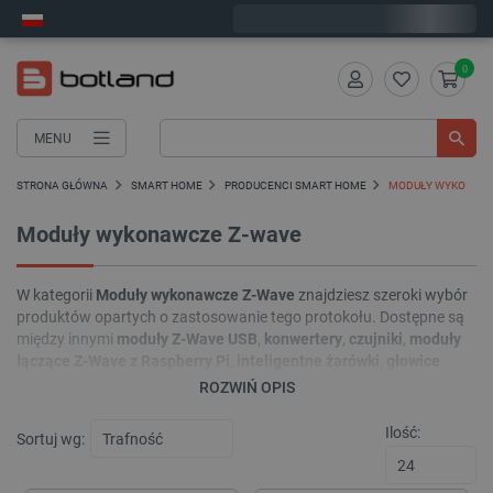
Zamów w ciągu:
5
:
58
:
03
, a wyślemy dziś!
0
MENU
STRONA GŁÓWNA
SMART HOME
PRODUCENCI SMART HOME
MODUŁY WYKONAWC
Moduły wykonawcze Z-wave
W kategorii
Moduły wykonawcze Z-Wave
znajdziesz szeroki wybór
produktów opartych o zastosowanie tego protokołu. Dostępne są
między innymi
moduły Z-Wave USB
,
konwertery
,
czujniki
,
moduły
łączące Z-Wave z Raspberry Pi
,
inteligentne żarówki
,
głowice
termostatyczne
i wiele innych. Pomogą Ci one w tworzeniu i
ROZWIŃ OPIS
rozwijaniu dopasowanego do Twoich indywidualnych potrzeb
systemu automatyki domowej opartego o protokół Z-Wave.
Ilość:
Sortuj wg: