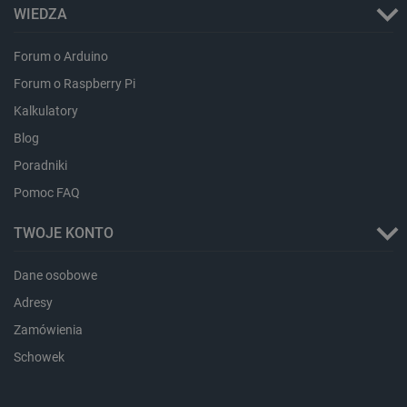
WIEDZA
isListDisplay
botland.com.pl
Forum o Arduino
Forum o Raspberry Pi
Kalkulatory
_lb_ccc
.botland.com.pl
Blog
Poradniki
Pomoc FAQ
TWOJE KONTO
Dane osobowe
Adresy
Zamówienia
Schowek
critData
botland.com.pl