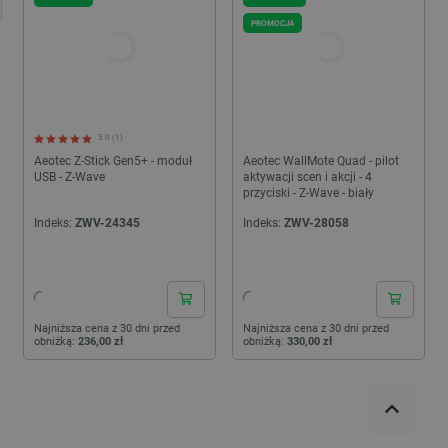
PROMOCJA
5.0 (1)
Aeotec Z-Stick Gen5+ - moduł
Aeotec WallMote Quad - pilot
USB - Z-Wave
aktywacji scen i akcji - 4
przyciski - Z-Wave - biały
Indeks:
ZWV-24345
Indeks:
ZWV-28058
24h
24h
Najniższa cena z 30 dni przed
Najniższa cena z 30 dni przed
obniżką:
236,00 zł
obniżką:
330,00 zł