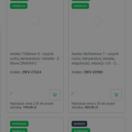
PROMOCJA
PROMOCJA
Aeotec TriSensor 8 - czujnik
Aeotec Multisensor 7 - czujnik
ruchu, temperatury i światła - Z-
ruchu, temperatury, światła,
Wave ZWA045-C
wilgotności, wibracji i UV - Z-
Wave ZWA024
Indeks:
ZWV-27624
Indeks:
ZWV-23980
24h
24h
Najniższa cena z 30 dni przed
Najniższa cena z 30 dni przed
obniżką:
199,00 zł
obniżką:
369,90 zł
WYPRZEDAŻ
NOWOŚĆ!
PROMOCJA
WYPRZEDAŻ