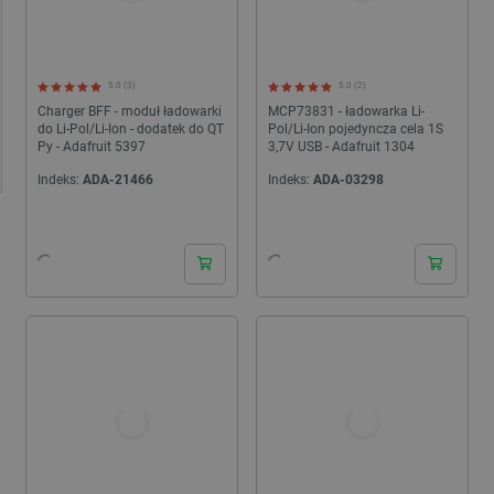
5.0 (3)
5.0 (2)
Charger BFF - moduł ładowarki
MCP73831 - ładowarka Li-
do Li-Pol/Li-Ion - dodatek do QT
Pol/Li-Ion pojedyncza cela 1S
Py - Adafruit 5397
3,7V USB - Adafruit 1304
Indeks:
ADA-21466
Indeks:
ADA-03298
24h
24h