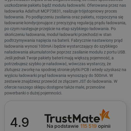
uszkodzenie pakietu bądź modułu ładowarki. Oferowana przez nas
TARGETOWANIE
ładowarka Adafruit MCP73831, realizuje trójstopniowy proces
ładowania. Po podłączeniu zasilania oraz pakietu, rozpoczyna się
ładowanie kondycjonujące z precyzyjną regulacją prądu ładowania,
FUNKCJONALNOŚĆ
po czym następuje przejście na etap szybkiego ładowania. Po
skończeniu ładowania, moduł ładowarki przechodzi w stan
podtrzymywania napięcia na baterii. Fabrycznie nastawiony prąd
ładowania wynosi 100mA i będzie wystarczający do szybkiego
Niezbędne
Wydajność
Targetowanie
naładowania akumulatorów poprzez zasilanie modułu z portu USB.
Jeśli jednak Twoje pakiety baterii mają większą pojemność, a
Funkcjonalność
potrzebujesz szybko je naładować, wówczas wystarczy, że
zlutujesz zworkę na spodniej stronie płytki PCB i wtedy uzyskasz na
Niezbędne pliki cookie umożliwiają korzystanie z
wyjściu ładowarki prąd ładowania wynoszący do 500mA. W
podstawowych funkcji strony internetowej, takich
jak logowanie użytkownika i zarządzanie kontem.
zestawie znajdziesz przewód ze złączem JST do ładowania. W
Bez niezbędnych plików cookie nie można
ofercie naszego sklepu dostępne także małe, przenośne
prawidłowo korzystać ze strony internetowej.
powerbanki o dużej pojemności.
Provider /
Nazwa
Domena
WYCZYŚĆ
PrestaShop-[abcdef0123456789]{32}
.botland.com.pl
4.9
Cena
Na podstawie
115 519
opinii