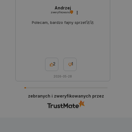
Andrzej
zweryfikowano
Polecam, bardzo fajny sprzet🚀🚀
PHPSESSID
PHP.net
botland.com.pl
2
1
2026-05-28
zebranych i zweryfikowanych przez