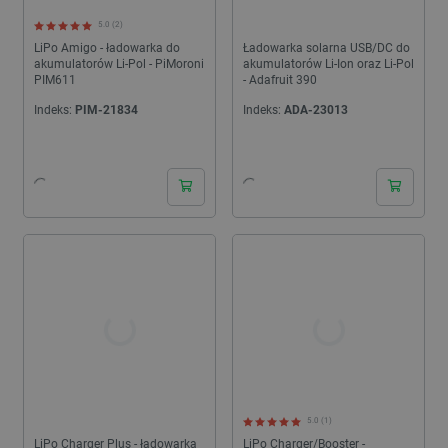
5.0 (2)
LiPo Amigo - ładowarka do
Ładowarka solarna USB/DC do
akumulatorów Li-Pol - PiMoroni
akumulatorów Li-Ion oraz Li-Pol
PIM611
- Adafruit 390
Indeks:
PIM-21834
Indeks:
ADA-23013
24h
24h
5.0 (1)
LiPo Charger Plus - ładowarka
LiPo Charger/Booster -