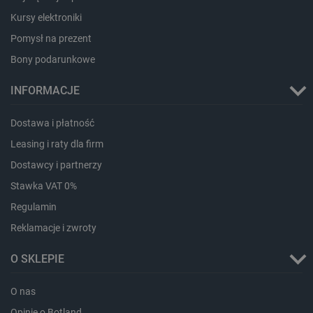
Kursy elektroniki
Pomysł na prezent
Bony podarunkowe
isListDisplay
botland.com.pl
INFORMACJE
Dostawa i płatność
Leasing i raty dla firm
_lb_ccc
.botland.com.pl
Dostawcy i partnerzy
Stawka VAT 0%
Regulamin
Reklamacje i zwroty
O SKLEPIE
O nas
Opinie o Botland