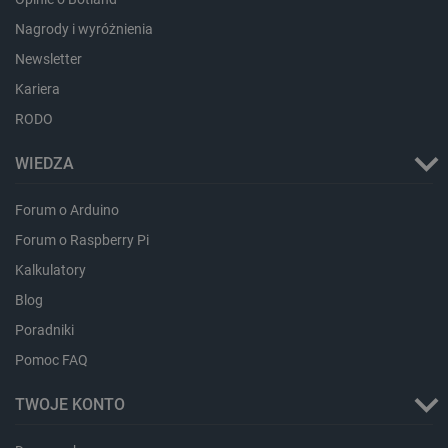
critData
botland.com.pl
Nagrody i wyróżnienia
Newsletter
Kariera
RODO
WIEDZA
Forum o Arduino
Forum o Raspberry Pi
CookieScriptConsent
CookieScript
Kalkulatory
botland.com.pl
Blog
Poradniki
Pomoc FAQ
TWOJE KONTO