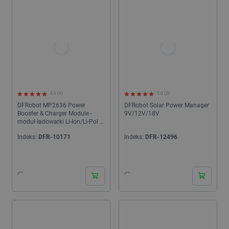
5.0 (5)
5.0 (2)
DFRobot MP2636 Power
DFRobot Solar Power Manager
Booster & Charger Module -
9V/12V/18V
moduł ładowarki Li-Ion/Li-Pol -
6V/2,5A
Indeks:
DFR-10171
Indeks:
DFR-12496
24h
24h