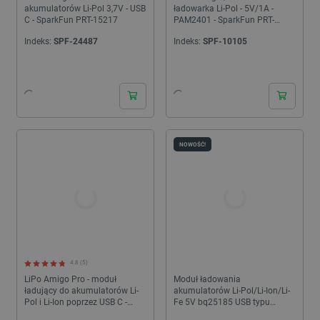
akumulatorów Li-Pol 3,7V - USB
ładowarka Li-Pol - 5V/1A -
C - SparkFun PRT-15217
PAM2401 - SparkFun PRT-
14411
Indeks:
SPF-24487
Indeks:
SPF-10105
24h
24h
NOWOŚĆ!
4.8 (5)
LiPo Amigo Pro - moduł
Moduł ładowania
ładujący do akumulatorów Li-
akumulatorów Li-Pol/Li-Ion/Li-
Pol i Li-Ion poprzez USB C -
Fe 5V bq25185 USB typu
Pimoroni PIM612
C/DC/panel solarny - Adafruit