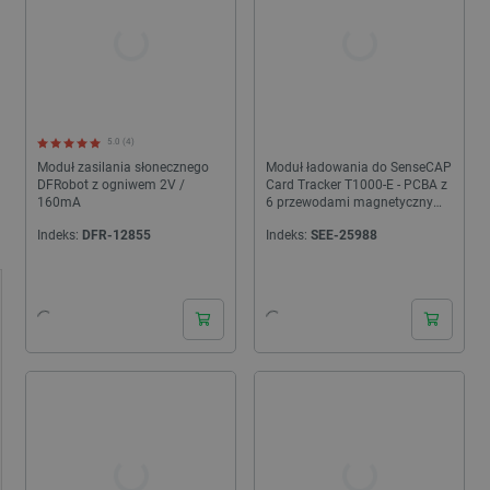
5.0 (4)
Moduł zasilania słonecznego
Moduł ładowania do SenseCAP
DFRobot z ogniwem 2V /
Card Tracker T1000-E - PCBA z
160mA
6 przewodami magnetycznymi
- Seeedstudio 114993534
Indeks:
DFR-12855
Indeks:
SEE-25988
24h
24h