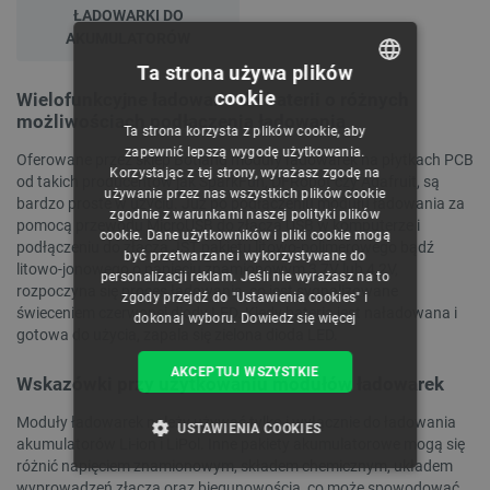
ŁADOWARKI DO
AKUMULATORÓW
Ta strona używa plików
cookie
Wielofunkcyjne ładowarki do baterii o różnych
POLISH
możliwościach podłączenia ładowania
Ta strona korzysta z plików cookie, aby
CZECH
zapewnić lepszą wygodę użytkowania.
Oferowane przez sklep Botland moduły ładowarek na płytkach PCB
Korzystając z tej strony, wyrażasz zgodę na
ENGLISH
od takich producentów jak SparkFun, DFRobot czy Adafruit, są
używanie przez nas wszystkich plików cookie
bardzo proste w użyciu. Już po podłączeniu modułu ładowania za
zgodnie z warunkami naszej polityki plików
GERMAN
pomocą przewodu MicroUSB do złącza USB w komputerze i
cookie. Dane użytkowników i pliki cookie mogą
podłączeniu do złącza JST pakietu litowo-polimerowego bądź
być przetwarzane i wykorzystywane do
litowo-jonowego o napięciu znamionowym 3,7V lub 4,2V,
personalizacji reklam. Jeśli nie wyrażasz na to
rozpoczyna się proces ładowania, co jest sygnalizowane
zgody przejdź do "Ustawienia cookies" i
świeceniem czerwonej diody LED. Kiedy bateria jest naładowana i
dokonaj wyboru.
Dowiedz się więcej
gotowa do użycia, zapala się zielona dioda LED.
AKCEPTUJ WSZYSTKIE
Wskazówki przy użytkowaniu modułów ładowarek
Moduły ładowarek należy używać tylko i wyłącznie do ładowania
USTAWIENIA COOKIES
akumulatorów Li-ion i LiPol. Inne pakiety akumulatorowe mogą się
różnić napięciem znamionowym, składem chemicznym, układem
NIEZBĘDNE
WYDAJNOŚĆ
wyprowadzeń złącza oraz biegunowością, co może spowodować