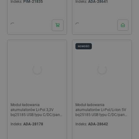
Indeks:
PIM-21835
Indeks:
ADA-28641
6091
24h
NOWOŚĆ!
Moduł ładowania
Moduł ładowania
akumulatorów Li-Pol 3,3V
akumulatorów Li-Pol/Li-Ion 5V
bq25185 USB typu C/DC/panel
bq25185 USB typu C/DC/panel
solarny - Adafruit 6092
solarny - Adafruit 6106
Indeks:
ADA-28178
Indeks:
ADA-28642