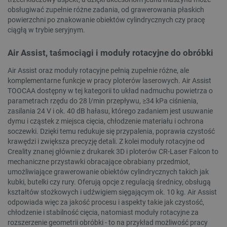
obsługiwać zupełnie różne zadania, od grawerowania płaskich
FUNKCJONALNOŚĆ
powierzchni po znakowanie obiektów cylindrycznych czy pracę
ciągłą w trybie seryjnym.
Air Assist, taśmociągi i moduły rotacyjne do obróbki
Niezbędne
Wydajność
Targetowanie
Air Assist oraz moduły rotacyjne pełnią zupełnie różne, ale
Funkcjonalność
komplementarne funkcje w pracy ploterów laserowych. Air Assist
TOOCAA dostępny w tej kategorii to układ nadmuchu powietrza o
Niezbędne pliki cookie umożliwiają korzystanie z
parametrach rzędu do 28 l/min przepływu, ≥34 kPa ciśnienia,
podstawowych funkcji strony internetowej, takich
zasilania 24 V i ok. 40 dB hałasu, którego zadaniem jest usuwanie
jak logowanie użytkownika i zarządzanie kontem.
dymu i cząstek z miejsca cięcia, chłodzenie materiału i ochrona
Bez niezbędnych plików cookie nie można
soczewki. Dzięki temu redukuje się przypalenia, poprawia czystość
prawidłowo korzystać ze strony internetowej.
krawędzi i zwiększa precyzję detali. Z kolei moduły rotacyjne od
Provider /
Nazwa
Creality znanej głównie z drukarek 3D i ploterów CR-Laser Falcon to
Domena
mechaniczne przystawki obracające obrabiany przedmiot,
PrestaShop-[abcdef0123456789]{32}
.botland.com.pl
umożliwiające grawerowanie obiektów cylindrycznych takich jak
kubki, butelki czy rury. Oferują opcje z regulacją średnicy, obsługą
kształtów stożkowych i udźwigiem sięgającym ok. 10 kg. Air Assist
odpowiada więc za jakość procesu i aspekty takie jak czystość,
chłodzenie i stabilność cięcia, natomiast moduły rotacyjne za
_lb
.botland.com.pl
rozszerzenie geometrii obróbki - to na przykład możliwość pracy