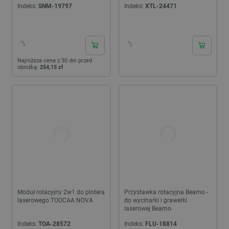
Indeks:
SNM-19797
Indeks:
XTL-24471
24h
24h
Najniższa cena z 30 dni przed
obniżką:
254,15 zł
Moduł rotacyjny 2w1 do plotera
Przystawka rotacyjna Beamo -
laserowego TOOCAA NOVA
do wycinarki i grawerki
laserowej Beamo
Indeks:
TOA-28572
Indeks:
FLU-18814