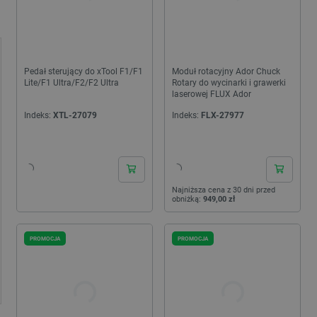
Pedał sterujący do xTool F1/F1
Moduł rotacyjny Ador Chuck
Lite/F1 Ultra/F2/F2 Ultra
Rotary do wycinarki i grawerki
laserowej FLUX Ador
Indeks:
XTL-27079
Indeks:
FLX-27977
24h
24h
Najniższa cena z 30 dni przed
obniżką:
949,00 zł
PROMOCJA
PROMOCJA