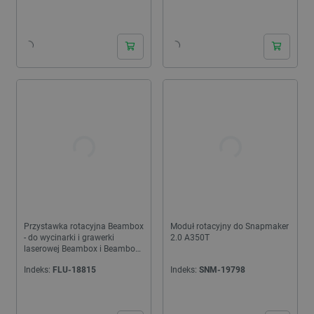
24h
Przystawka rotacyjna Beambox
Moduł rotacyjny do Snapmaker
- do wycinarki i grawerki
2.0 A350T
laserowej Beambox i Beambox
Pro
Indeks:
FLU-18815
Indeks:
SNM-19798