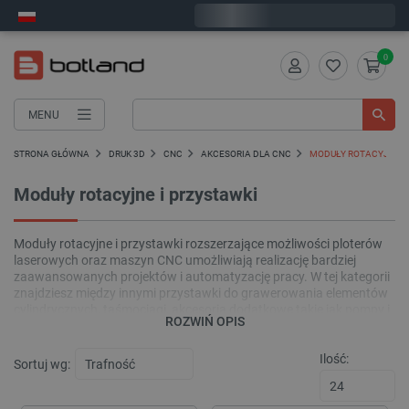
Wyślemy w poniedziałek
0
MENU
STRONA GŁÓWNA
DRUK 3D
CNC
AKCESORIA DLA CNC
MODUŁY ROTACYJNE I
Moduły rotacyjne i przystawki
Moduły rotacyjne i przystawki rozszerzające możliwości ploterów
laserowych oraz maszyn CNC umożliwiają realizację bardziej
zaawansowanych projektów i automatyzację pracy. W tej kategorii
znajdziesz między innymi przystawki do grawerowania elementów
cylindrycznych, taśmociągi, akcesoria dodatkowe takie jak pompy i
ROZWIŃ OPIS
przyciski oraz inne systemy usprawniające nie tylko produkcję
seryjną, ale i personalizację miejsca pracy.
Ilość:
Sortuj wg: