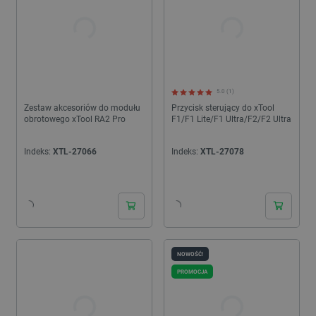
5.0 (1)
Zestaw akcesoriów do modułu
Przycisk sterujący do xTool
obrotowego xTool RA2 Pro
F1/F1 Lite/F1 Ultra/F2/F2 Ultra
Indeks:
XTL-27066
Indeks:
XTL-27078
24h
24h
NOWOŚĆ!
PROMOCJA