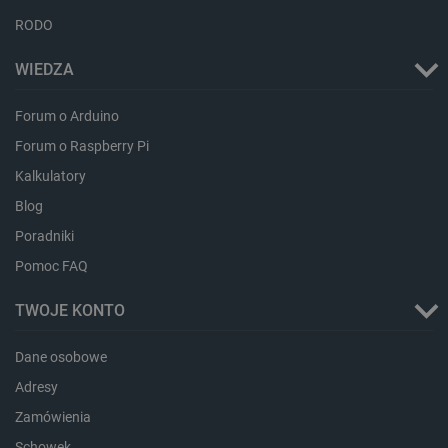
RODO
WIEDZA
Storage declaration
Forum o Arduino
Storage
Nazwa
Opis
Forum o Raspberry Pi
type
Kalkulatory
_uetvid_exp
Pamięć
lokalna
Blog
dlapi_ucp
Pamięć
Poradniki
lokalna
Pomoc FAQ
_cltk
Pamięć
sesji
TWOJE KONTO
smforms
Pamięć
lokalna
_smvc
Pamięć
Dane osobowe
lokalna
Adresy
lbx_ac_easystorage
Pamięć
sesji
Zamówienia
dlapi_consent
Pamięć
Schowek