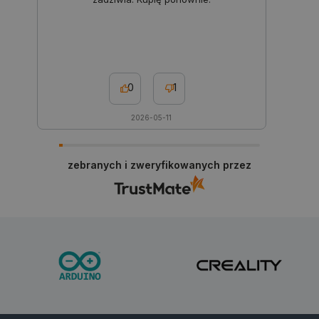
isListDisplay
botland.com.pl
0
1
2026-05-11
_lb_ccc
.botland.com.pl
zebranych i zweryfikowanych przez
critData
botland.com.pl