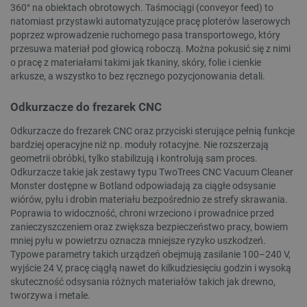
360° na obiektach obrotowych. Taśmociągi (conveyor feed) to
natomiast przystawki automatyzujące pracę ploterów laserowych
poprzez wprowadzenie ruchomego pasa transportowego, który
przesuwa materiał pod głowicą roboczą. Można pokusić się z nimi
o pracę z materiałami takimi jak tkaniny, skóry, folie i cienkie
arkusze, a wszystko to bez ręcznego pozycjonowania detali.
Odkurzacze do frezarek CNC
Polityce prywatności Google
Odkurzacze do frezarek CNC oraz przyciski sterujące pełnią funkcje
bardziej operacyjne niż np. moduły rotacyjne. Nie rozszerzają
geometrii obróbki, tylko stabilizują i kontrolują sam proces.
VISITOR_PRIVACY_METADATA
YouTube
Odkurzacze takie jak zestawy typu TwoTrees CNC Vacuum Cleaner
.youtube.com
Monster dostępne w Botland odpowiadają za ciągłe odsysanie
wiórów, pyłu i drobin materiału bezpośrednio ze strefy skrawania.
Poprawia to widoczność, chroni wrzeciono i prowadnice przed
zanieczyszczeniem oraz zwiększa bezpieczeństwo pracy, bowiem
mniej pyłu w powietrzu oznacza mniejsze ryzyko uszkodzeń.
Typowe parametry takich urządzeń obejmują zasilanie 100–240 V,
wyjście 24 V, pracę ciągłą nawet do kilkudziesięciu godzin i wysoką
skuteczność odsysania różnych materiałów takich jak drewno,
tworzywa i metale.