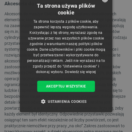
Akcesoria do maszyn CNC i laserów
Ta strona używa plików
cookie
Akcesoria do maszyn CNC i laserów to zestawy dodatkowych
POLISH
elementów, które rozszerzają funkcjonalność urządzeń i pozwalają
Ta strona korzysta z plików cookie, aby
CZECH
na zaawansowaną oraz efektywną pracę. W tej kategorii znajdują
zapewnić lepszą wygodę użytkowania.
się m.in. moduły rotacyjne umożliwiające obróbkę przedmiotów
Korzystając z tej strony, wyrażasz zgodę na
ENGLISH
cylindrycznych, takich jak kubki czy butelki, a także różnego rodzaju
używanie przez nas wszystkich plików cookie
przystawki poprawiające jakość i wygodę użytkowania, np.
zgodnie z warunkami naszej polityki plików
GERMAN
systemy nadmuchu powietrza (Air Assist), elementy sterujące i
cookie. Dane użytkowników i pliki cookie mogą
rozwiązania wspierające automatyzację produkcji. Wszystkie te
być przetwarzane i wykorzystywane do
personalizacji reklam. Jeśli nie wyrażasz na to
akcesoria zwiększają precyzję, powtarzalność oraz zakres
zgody przejdź do "Ustawienia cookies" i
zastosowań maszyn CNC i ploterów laserowych. Bez dodatków
dokonaj wyboru.
Dowiedz się więcej
możliwości CNC lub lasera są ograniczone do prostych, płaskich
operacji i ręcznej obsługi. To dopasowane akcesoria eliminują
ograniczenia zwiększające stabilność procesu, redukują błędy
AKCEPTUJ WSZYSTKIE
ludzkie i zapewniają powtarzalne warunki pracy. Przekłada się to
bezpośrednio na jakość wykonania, mniej przypaleń, dokładniejsze
USTAWIENIA COOKIES
detale i lepsze odwzorowanie projektu. Równie istotna jest
powtarzalność, a w produkcji - nawet małoseryjnej - liczy się, żeby
każdy element był identyczny. Odpowiednie przystawki pozwalają
NIEZBĘDNE
WYDAJNOŚĆ
osiągnąć ten sam efekt niezależnie od liczby powtórzeń, co jest
praktycznie niemożliwe przy pracy „na oko”.Zakres zastosowań to
TARGETOWANIE
trzeci kluczowy aspekt, a dzięki akcesoriom jedna maszyna może