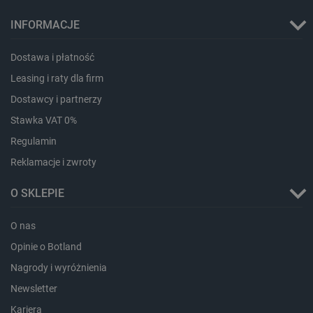
LaVisitorId_Ym90bGFuZC5sYWRlc2suY29tLw
.botland.com.pl
INFORMACJE
Dostawa i płatność
critCartData
botland.com.pl
Leasing i raty dla firm
Dostawcy i partnerzy
Stawka VAT 0%
Regulamin
Reklamacje i zwroty
O SKLEPIE
critAccountId
botland.com.pl
O nas
Opinie o Botland
Nagrody i wyróżnienia
Newsletter
Kariera