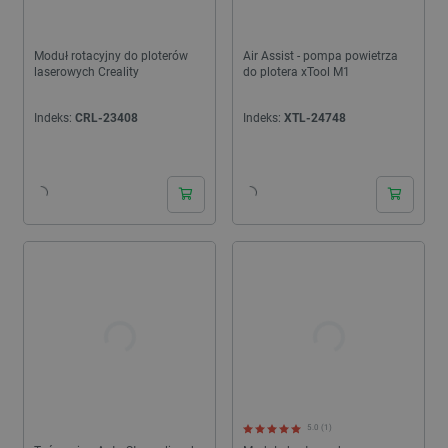
Moduł rotacyjny do ploterów
Air Assist - pompa powietrza
laserowych Creality
do plotera xTool M1
Indeks:
CRL-23408
Indeks:
XTL-24748
24h
24h
5.0 (1)