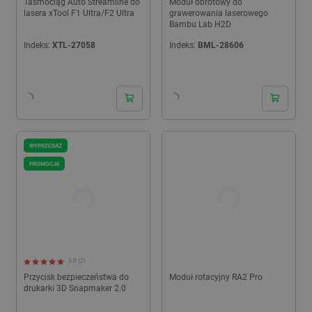
Taśmociąg Auto Streamline do
Moduł obrotowy do
lasera xTool F1 Ultra/F2 Ultra
grawerowania laserowego
Bambu Lab H2D
Indeks:
XTL-27058
Indeks:
BML-28606
24h
24h
WYPRZEDAŻ
PROMOCJA
5.0 (2)
Przycisk bezpieczeństwa do
Moduł rotacyjny RA2 Pro
drukarki 3D Snapmaker 2.0