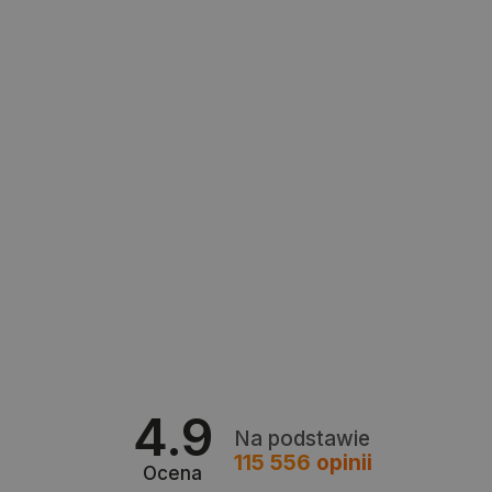
Producent
Bambu Lab
1
Creality
1
PHPSESSID
PHP.net
FLUX
botland.com.pl
5
Snapmaker
2
TOOCAA
3
xTool
6
4.9
Na podstawie
115 556
opinii
Ocena