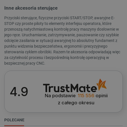
Inne akcesoria sterujące
Przyciski sterujące, fizyczne przyciski START/STOP, awaryjne E-
STOP czy proste piloty to elementy interfejsu operatora, które
__cf_bm
Cloudflare Inc.
przenoszą natychmiastową kontrolę pracy maszyny dosłownie w
.inpost.pl
jego ręce. Uruchamianie, zatrzymywanie, pauzowanie czy szybkie
odcięcie zasilania w sytuacji awaryjnej to absolutny fundament z
punktu widzenia bezpieczeństwa, ergonomii i precyzyjnego
sterowania cyklem obróbki. Razem te akcesoria odpowiadają więc
za czytelność procesu i bezpośrednią kontrolę operacyjną w
bezpiecznej pracy CNC.
WYCZYŚĆ
4.9
Cena
__cf_bm
Cloudflare Inc.
Na podstawie
115 556
opinii
.webshopapp.com
z całego okresu
149
zł
2749
zł
POLECANE