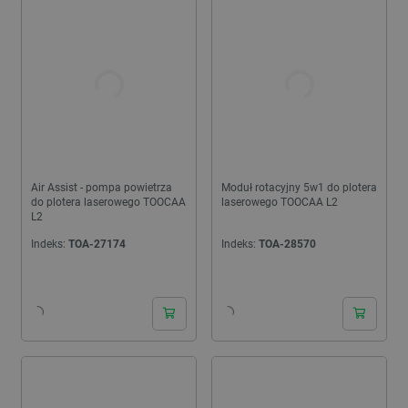
Air Assist - pompa powietrza
Moduł rotacyjny 5w1 do plotera
do plotera laserowego TOOCAA
laserowego TOOCAA L2
L2
Indeks:
TOA-27174
Indeks:
TOA-28570
24h
24h