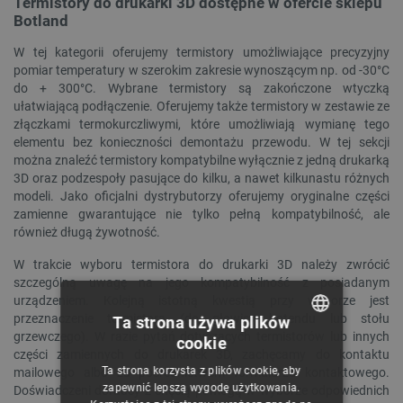
Termistory do drukarki 3D dostępne w ofercie sklepu
Botland
W tej kategorii oferujemy termistory umożliwiające precyzyjny
pomiar temperatury w szerokim zakresie wynoszącym np. od -30°C
do + 300°C. Wybrane termistory są zakończone wtyczką
ułatwiającą podłączenie. Oferujemy także termistory w zestawie ze
złączkami termokurczliwymi, które umożliwiają wymianę tego
elementu bez konieczności demontażu przewodu. W tej sekcji
można znaleźć termistory kompatybilne wyłącznie z jedną drukarką
3D oraz podzespoły pasujące do kilku, a nawet kilkunastu różnych
modeli. Jako oficjalni dystrybutorzy oferujemy oryginalne części
zamienne gwarantujące nie tylko pełną kompatybilność, ale
również długą żywotność.
W trakcie wyboru termistora do drukarki 3D należy zwrócić
szczególną uwagę na jego kompatybilność z posiadanym
urządzeniem. Kolejną istotną kwestią przy wyborze jest
przeznaczenie termistora (do głowicy hotendu lub stołu
Ta strona używa plików
grzewczego). W razie pytań dotyczących termistorów lub innych
cookie
POLISH
części zamiennych do drukarek 3D, zachęcamy do kontaktu
Ta strona korzysta z plików cookie, aby
mailowego albo za pośrednictwem formularza kontaktowego.
CZECH
zapewnić lepszą wygodę użytkowania.
Doświadczeni doradcy z chęcią pomogą w wyborze odpowiednich