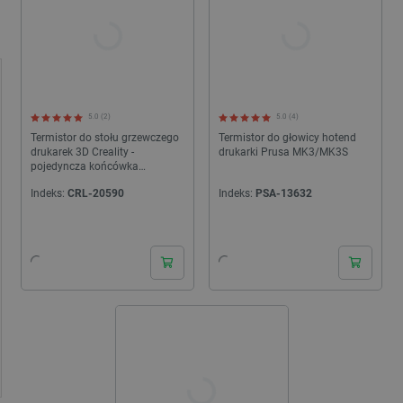
5.0 (2)
5.0 (4)
Termistor do stołu grzewczego
Termistor do głowicy hotend
drukarek 3D Creality -
drukarki Prusa MK3/MK3S
pojedyncza końcówka
zabezpieczona szkłem
Indeks:
CRL-20590
Indeks:
PSA-13632
24h
24h