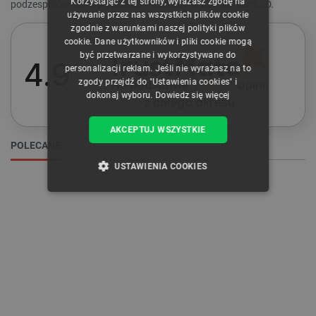
Korzystając z tej strony, wyrażasz zgodę na
podzespołów kompatybilnych z konkretnymi drukarkami 3D.
ENGLISH
używanie przez nas wszystkich plików cookie
zgodnie z warunkami naszej polityki plików
WYCZYŚĆ
GERMAN
cookie. Dane użytkowników i pliki cookie mogą
być przetwarzane i wykorzystywane do
4.9
personalizacji reklam. Jeśli nie wyrażasz na to
Cena
zgody przejdź do "Ustawienia cookies" i
Na podstawie
115 536
opinii
dokonaj wyboru.
Dowiedz się więcej
z całego okresu
8
zł
72
zł
AKCEPTUJ WSZYSTKIE
POLECANE
USTAWIENIA COOKIES
Producent
NIEZBĘDNE
WYDAJNOŚĆ
Bambu Lab
1
Creality
1
TARGETOWANIE
Elegoo
2
Prusa
1
FUNKCJONALNOŚĆ