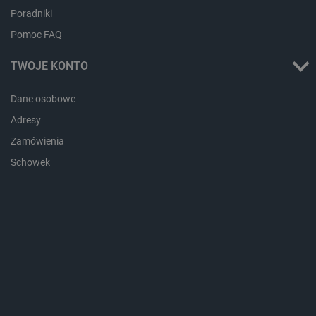
Poradniki
Pomoc FAQ
_lb_ccc
.botland.com.pl
TWOJE KONTO
Dane osobowe
Adresy
Zamówienia
Schowek
critData
botland.com.pl