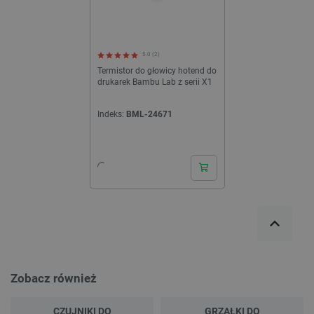
5.0 (2)
Termistor do głowicy hotend do
drukarek Bambu Lab z serii X1
Indeks:
BML-24671
24h
Zobacz również
CZUJNIKI DO
GRZAŁKI DO