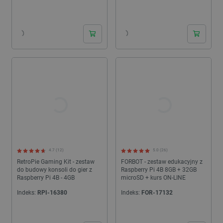
24h
24h
4.7 (12)
5.0 (26)
RetroPie Gaming Kit - zestaw
FORBOT - zestaw edukacyjny z
do budowy konsoli do gier z
Raspberry Pi 4B 8GB + 32GB
Raspberry Pi 4B - 4GB
microSD + kurs ON-LINE
Indeks:
RPI-16380
Indeks:
FOR-17132
24h
24h