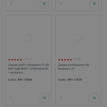
5.0 (110)
4.9 (26)
Zestaw justPi z Raspberry Pi 4B
Zestaw prototypowy dla
WiFi 4GB RAM + 32GB microSD
Raspberry Pi
+ akcesoria
Indeks:
RPI-15064
Indeks:
RPI-17670
24h
24h