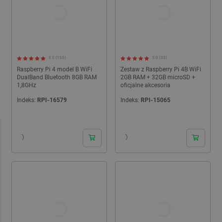
5.0 (155)
5.0 (33)
Raspberry Pi 4 model B WiFi
Zestaw z Raspberry Pi 4B WiFi
DualBand Bluetooth 8GB RAM
2GB RAM + 32GB microSD +
1,8GHz
oficjalne akcesoria
Indeks:
RPI-16579
Indeks:
RPI-15065
24h
24h