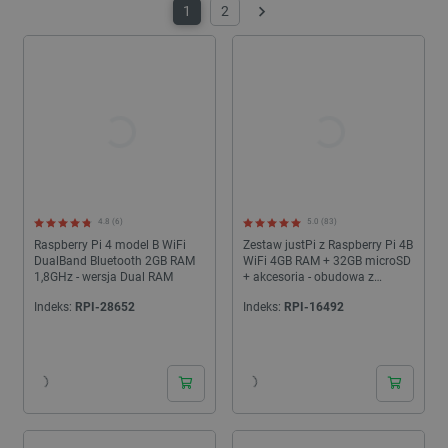
atutem takiego zakupu jest atrakcyjniejsza cena niż w przypadku
1
2
Następny
dobierania po kolei wszystkich elementów.
4.8 (6)
5.0 (83)
Raspberry Pi 4 model B WiFi
Zestaw justPi z Raspberry Pi 4B
DualBand Bluetooth 2GB RAM
WiFi 4GB RAM + 32GB microSD
1,8GHz - wersja Dual RAM
+ akcesoria - obudowa z
dwoma wentylatorami
Indeks:
RPI-28652
Indeks:
RPI-16492
24h
24h