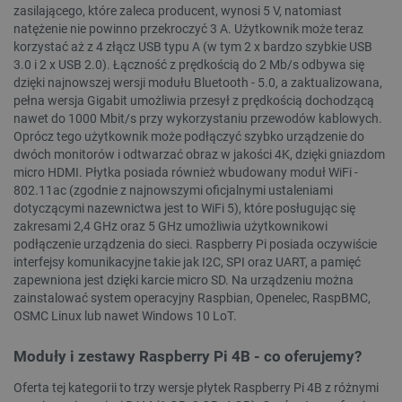
zasilającego, które zaleca producent, wynosi 5 V, natomiast
natężenie nie powinno przekroczyć 3 A. Użytkownik może teraz
korzystać aż z 4 złącz USB typu A (w tym 2 x bardzo szybkie USB
3.0 i 2 x USB 2.0). Łączność z prędkością do 2 Mb/s odbywa się
dzięki najnowszej wersji modułu Bluetooth - 5.0, a zaktualizowana,
pełna wersja Gigabit umożliwia przesył z prędkością dochodzącą
nawet do 1000 Mbit/s przy wykorzystaniu przewodów kablowych.
Oprócz tego użytkownik może podłączyć szybko urządzenie do
dwóch monitorów i odtwarzać obraz w jakości 4K, dzięki gniazdom
micro HDMI. Płytka posiada również wbudowany moduł WiFi -
802.11ac (zgodnie z najnowszymi oficjalnymi ustaleniami
dotyczącymi nazewnictwa jest to WiFi 5), które posługując się
zakresami 2,4 GHz oraz 5 GHz umożliwia użytkownikowi
podłączenie urządzenia do sieci. Raspberry Pi posiada oczywiście
__cf_bm
Cloudflare Inc.
interfejsy komunikacyjne takie jak I2C, SPI oraz UART, a pamięć
.inpost.pl
zapewniona jest dzięki karcie micro SD. Na urządzeniu można
zainstalować system operacyjny Raspbian, Openelec, RaspBMC,
OSMC Linux lub nawet Windows 10 LoT.
Moduły i zestawy Raspberry Pi 4B - co oferujemy?
Oferta tej kategorii to trzy wersje płytek Raspberry Pi 4B z różnymi