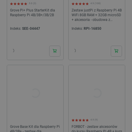
5.0 (3)
4.9 (108)
Grove Pi+ Plus StarterKit dla
Zestaw justPi z Raspberry Pi 4B
Raspberry Pi 4B/3B+/3B/2B
WiFi 8GB RAM + 32GB microSD
+ akcesoria - obudowa z
dwoma wentylatorami
Indeks:
SEE-04447
Indeks:
RPI-16850
24h
24h
4.9 (9)
Grove Base Kit dla Raspberry Pi
FORBOT - zestaw akcesoriów
4B/3B+ - zestaw dla
do kursu Raspberry Pi 4B + kurs