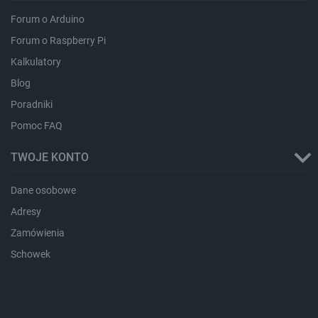
_smps
Pamięć
Forum o Arduino
lokalna
Forum o Raspberry Pi
Interfejs LCD
luigis.env.v2.159265-
Pamięć
182023
sesji
Kalkulatory
_uetsid_exp
Pamięć
Blog
lokalna
Poradniki
_uetsid
Pamięć
lokalna
Pomoc FAQ
Interfejs kamery
_smsp-r-65208
Pamięć
lokalna
TWOJE KONTO
cartSkuToUrl
Pamięć
lokalna
Dane osobowe
lastExternalReferrerTime
Pamięć
lokalna
Adresy
Obsługiwany system Linux
smsr
Pamięć
Zamówienia
lokalna
Schowek
Wspierany system Android
Provider /
Okres