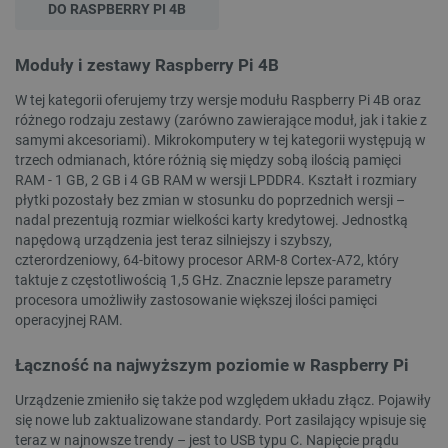
DO RASPBERRY PI 4B
Provider /
Nazwa
Domena
Moduły i zestawy Raspberry Pi 4B
PrestaShop-[abcdef0123456789]{32}
.botland.com.pl
W tej kategorii oferujemy trzy wersje modułu Raspberry Pi 4B oraz
różnego rodzaju zestawy (zarówno zawierające moduł, jak i takie z
samymi akcesoriami). Mikrokomputery w tej kategorii występują w
_lb
.botland.com.pl
trzech odmianach, które różnią się między sobą ilością pamięci
RAM - 1 GB, 2 GB i 4 GB RAM w wersji LPDDR4. Kształt i rozmiary
płytki pozostały bez zmian w stosunku do poprzednich wersji –
nadal prezentują rozmiar wielkości karty kredytowej. Jednostką
napędową urządzenia jest teraz silniejszy i szybszy,
czterordzeniowy, 64-bitowy procesor ARM-8 Cortex-A72, który
taktuje z częstotliwością 1,5 GHz. Znacznie lepsze parametry
procesora umożliwiły zastosowanie większej ilości pamięci
operacyjnej RAM.
Łączność na najwyższym poziomie w Raspberry Pi
Polityce prywatności Google
Urządzenie zmieniło się także pod względem układu złącz. Pojawiły
VISITOR_PRIVACY_METADATA
YouTube
się nowe lub zaktualizowane standardy. Port zasilający wpisuje się
.youtube.com
teraz w najnowsze trendy – jest to USB typu C. Napięcie prądu