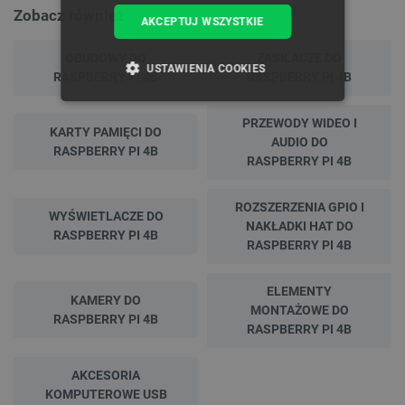
Zobacz również
AKCEPTUJ WSZYSTKIE
OBUDOWY DO
ZASILACZE DO
USTAWIENIA COOKIES
RASPBERRY PI 4B
RASPBERRY PI 4B
NIEZBĘDNE
WYDAJNOŚĆ
PRZEWODY WIDEO I
KARTY PAMIĘCI DO
AUDIO DO
RASPBERRY PI 4B
TARGETOWANIE
RASPBERRY PI 4B
FUNKCJONALNOŚĆ
ROZSZERZENIA GPIO I
WYŚWIETLACZE DO
NAKŁADKI HAT DO
RASPBERRY PI 4B
RASPBERRY PI 4B
Niezbędne
Wydajność
Targetowanie
ELEMENTY
KAMERY DO
Funkcjonalność
MONTAŻOWE DO
RASPBERRY PI 4B
RASPBERRY PI 4B
Niezbędne pliki cookie umożliwiają korzystanie z
podstawowych funkcji strony internetowej, takich
jak logowanie użytkownika i zarządzanie kontem.
AKCESORIA
Bez niezbędnych plików cookie nie można
KOMPUTEROWE USB
prawidłowo korzystać ze strony internetowej.