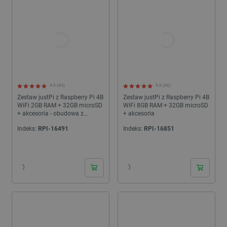
4.9 (43)
5.0 (46)
Zestaw justPi z Raspberry Pi 4B
Zestaw justPi z Raspberry Pi 4B
WiFi 2GB RAM + 32GB microSD
WiFi 8GB RAM + 32GB microSD
+ akcesoria - obudowa z
+ akcesoria
dwoma wentylatorami
Indeks:
RPI-16491
Indeks:
RPI-16851
24h
24h