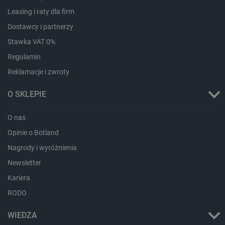
Złącze zasilania
sesji
Leasing i raty dla firm
smforms
Pamięć
Dostawcy i partnerzy
lokalna
USB typ C
7
Stawka VAT 0%
_smvc
Pamięć
lokalna
Regulamin
lbx_ac_easystorage
Pamięć
Interfejs UART
Reklamacje i zwroty
sesji
dlapi_consent
Pamięć
O SKLEPIE
lokalna
_uetvid
Pamięć
lokalna
O nas
_smsps
Pamięć
Interfejs I2C
Opinie o Botland
lokalna
Nagrody i wyróżnienia
lastExternalReferrer
Pamięć
lokalna
Newsletter
ea_lu_ts
Pamięć
Kariera
lokalna
RODO
ea_gu_ts
Pamięć
Interfejs SPI
lokalna
WIEDZA
_gcl_ls
Pamięć
lokalna