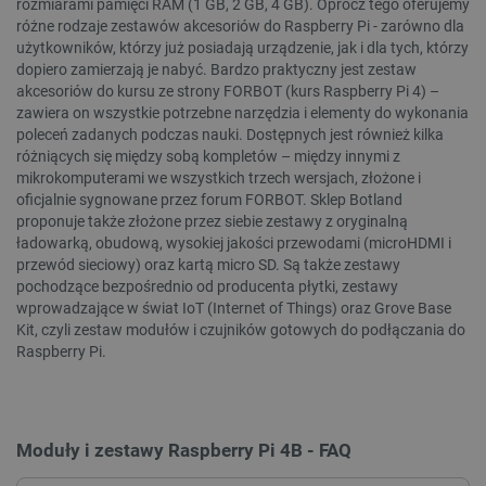
rozmiarami pamięci RAM (1 GB, 2 GB, 4 GB). Oprócz tego oferujemy
różne rodzaje zestawów akcesoriów do Raspberry Pi - zarówno dla
użytkowników, którzy już posiadają urządzenie, jak i dla tych, którzy
__cf_bm
Cloudflare Inc.
dopiero zamierzają je nabyć. Bardzo praktyczny jest zestaw
.webshopapp.com
akcesoriów do kursu ze strony FORBOT (kurs Raspberry Pi 4) –
zawiera on wszystkie potrzebne narzędzia i elementy do wykonania
poleceń zadanych podczas nauki. Dostępnych jest również kilka
różniących się między sobą kompletów – między innymi z
mikrokomputerami we wszystkich trzech wersjach, złożone i
oficjalnie sygnowane przez forum FORBOT. Sklep Botland
proponuje także złożone przez siebie zestawy z oryginalną
ładowarką, obudową, wysokiej jakości przewodami (microHDMI i
przewód sieciowy) oraz kartą micro SD. Są także zestawy
pochodzące bezpośrednio od producenta płytki, zestawy
PHPSESSID
PHP.net
wprowadzające w świat IoT (Internet of Things) oraz Grove Base
botland.com.pl
Kit, czyli zestaw modułów i czujników gotowych do podłączania do
Raspberry Pi.
Moduły i zestawy Raspberry Pi 4B - FAQ