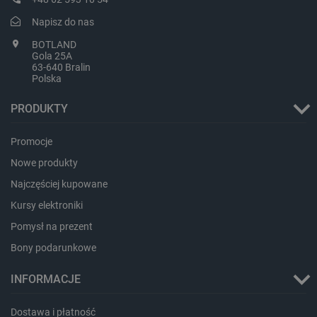
critAccountId
botland.com.pl
Napisz do nas
BOTLAND
Gola 25A
Slot microSD
63-640 Bralin
Polska
PRODUKTY
Promocje
Port HDMI
Nowe produkty
Najczęściej kupowane
Storage declaration
Kursy elektroniki
Storage
Pomysł na prezent
Nazwa
Opis
type
Interfejs USB
Bony podarunkowe
_uetvid_exp
Pamięć
lokalna
2x USB 3.0 + 2x USB 2.0
9
INFORMACJE
dlapi_ucp
Pamięć
lokalna
Dostawa i płatność
_cltk
Pamięć