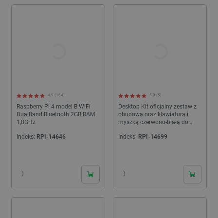
4.9 (164)
5.0 (5)
Raspberry Pi 4 model B WiFi
Desktop Kit oficjalny zestaw z
DualBand Bluetooth 2GB RAM
obudową oraz klawiaturą i
1,8GHz
myszką czerwono-białą do
Raspberry Pi 4B
Indeks:
RPI-14646
Indeks:
RPI-14699
24h