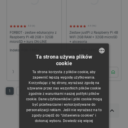
5.0 (6)
4.9 (96)
FORBOT - zestaw edukacyjny z
Zestaw justPi z Raspberry Pi 4B
Raspberry Pi 4B 2GB + 32GB
WiFi 2GB RAM + 32GB microSD
microSD + kurs ON-LINE
+ akcesoria
Indeks:
FOR-14856
Indeks:
RPI-14953
Ta strona używa plików
cookie
POLISH
Ta strona korzysta z plików cookie, aby
CZECH
zapewnić lepszą wygodę użytkowania.
Korzystając z tej strony, wyrażasz zgodę na
ENGLISH
używanie przez nas wszystkich plików cookie
1
2
Następny
zgodnie z warunkami naszej polityki plików
GERMAN
cookie. Dane użytkowników i pliki cookie mogą
być przetwarzane i wykorzystywane do
personalizacji reklam. Jeśli nie wyrażasz na to
zgody przejdź do "Ustawienia cookies" i
dokonaj wyboru.
Dowiedz się więcej