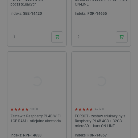
początkujących
ON-LINE
Indeks:
SEE-14420
Indeks:
FOR-14655
24h
24h
4.8 (4)
5.0 (24)
Zestaw z Raspberry Pi 4B WiFi
FORBOT - zestaw edukacyjny z
1GB RAM + oficjalne akcesoria
Raspberry Pi 4B 4GB + 32GB
microSD + kurs ON-LINE
Indeks:
RPI-14653
Indeks:
FOR-14857