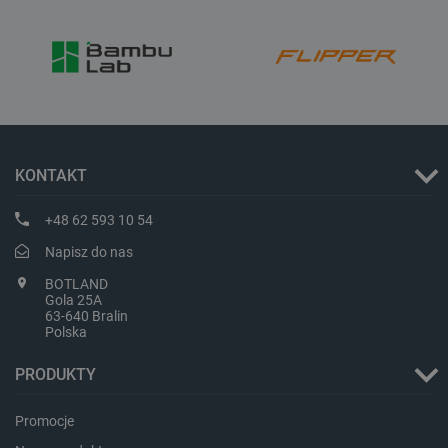
PHPSESSID
PHP.net
KONTAKT
botland.com.pl
+48 62 593 10 54
Napisz do nas
BOTLAND
Gola 25A
63-640 Bralin
Polska
PRODUKTY
Promocje