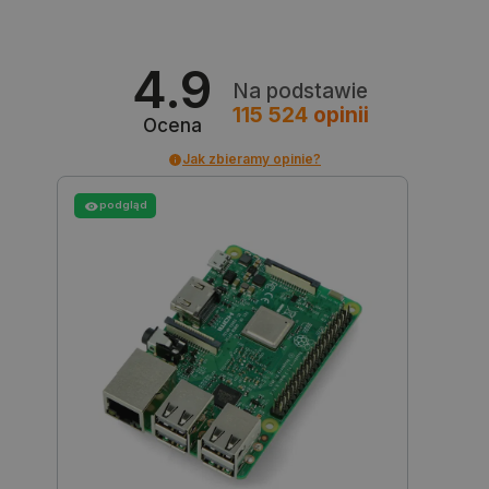
_lb
.botland.com.pl
4.9
Na podstawie
115 524
opinii
Ocena
Jak zbieramy opinie?
podgląd
Polityce prywatności Google
VISITOR_PRIVACY_METADATA
YouTube
.youtube.com