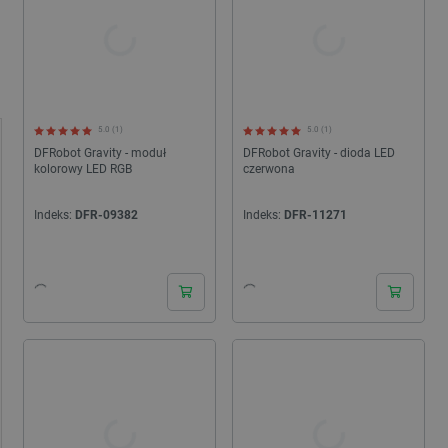
5.0 (1)
5.0 (1)
DFRobot Gravity - moduł
DFRobot Gravity - dioda LED
kolorowy LED RGB
czerwona
Indeks:
DFR-09382
Indeks:
DFR-11271
24h
24h