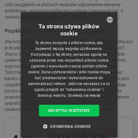
LED uwzględnili na płytkach modułów odpowiednie elementy
dodatkowe - wystarczy podłączyć zasilanie i sterowanie (np. z
modułu bazowego Arduino Uno) i gotowe!
Ta strona używa plików
Przykładowe zastosowania modułów LED
cookie
POLISH
Aby korzystać z modułów diod LED z serii Gravity, należy podłączyć
Ta strona korzysta z plików cookie, aby
CZECH
je do płytki Arduino, wykorzystując 3-pinowy konektor typu JST.
zapewnić lepszą wygodę użytkowania.
Złącze JST jest wyposażone w trzy wyprowadzenia, tj. napięcie
Korzystając z tej strony, wyrażasz zgodę na
ENGLISH
zasilania (VCC), masa (GND) oraz sygnał sterujący - to ostatnie
używanie przez nas wszystkich plików cookie
wyprowadzenie należy połączyć z jednym z pinów w sekcji
zgodnie z warunkami naszej polityki plików
GERMAN
cookie. Dane użytkowników i pliki cookie mogą
“DIGITAL” w Arduino. Istotną zaletą modułów LED Gravity, jest
być przetwarzane i wykorzystywane do
bardzo wyraźne światło, dzięki czemu można je wykorzystać jako
personalizacji reklam. Jeśli nie wyrażasz na to
uzupełnienie osprzętu robotów, dronów i zabawek, które dodaje
zgody przejdź do "Ustawienia cookies" i
bardzo atrakcyjnych walorów wizualnych. Diody LED to także
dokonaj wyboru.
Dowiedz się więcej
prawdziwy must-have w każdym panelu sterowania, jako element
sygnalizacji optycznej, który informuje o obecności napięcia
zasilania lub o stanie awaryjnym urządzenia sterowanego.
AKCEPTUJ WSZYSTKIE
WYCZYŚĆ
USTAWIENIA COOKIES