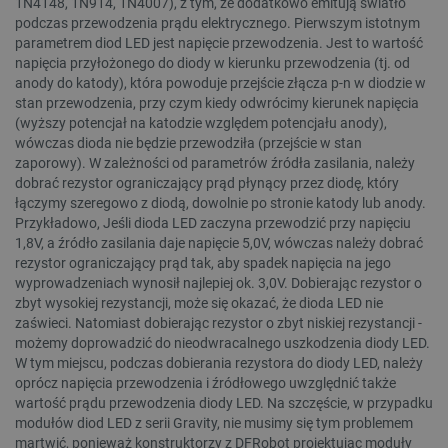
1N4148, 1N914, 1N4007), z tym, że dodatkowo emitują światło
podczas przewodzenia prądu elektrycznego. Pierwszym istotnym
parametrem diod LED jest napięcie przewodzenia. Jest to wartość
napięcia przyłożonego do diody w kierunku przewodzenia (tj. od
anody do katody), która powoduje przejście złącza p-n w diodzie w
stan przewodzenia, przy czym kiedy odwrócimy kierunek napięcia
(wyższy potencjał na katodzie względem potencjału anody),
wówczas dioda nie będzie przewodziła (przejście w stan
zaporowy). W zależności od parametrów źródła zasilania, należy
dobrać rezystor ograniczający prąd płynący przez diodę, który
łączymy szeregowo z diodą, dowolnie po stronie katody lub anody.
Przykładowo, Jeśli dioda LED zaczyna przewodzić przy napięciu
1,8V, a źródło zasilania daje napięcie 5,0V, wówczas należy dobrać
rezystor ograniczający prąd tak, aby spadek napięcia na jego
wyprowadzeniach wynosił najlepiej ok. 3,0V. Dobierając rezystor o
zbyt wysokiej rezystancji, może się okazać, że dioda LED nie
zaświeci. Natomiast dobierając rezystor o zbyt niskiej rezystancji -
możemy doprowadzić do nieodwracalnego uszkodzenia diody LED.
W tym miejscu, podczas dobierania rezystora do diody LED, należy
oprócz napięcia przewodzenia i źródłowego uwzględnić także
wartość prądu przewodzenia diody LED. Na szczęście, w przypadku
modułów diod LED z serii Gravity, nie musimy się tym problemem
martwić, ponieważ konstruktorzy z DFRobot projektując moduły