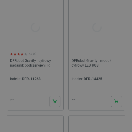
wbudowany tranzystor sterujący oraz rezystor, który bezpiecznie
ogranicza prąd płynący przez diodę LED. W ofercie posiadamy
także nadajniki podczerwieni IR.
4.0 (1)
DFRobot Gravity - cyfrowy
DFRobot Gravity - moduł
nadajnik podczerwieni IR
cyfrowy LED RGB
Indeks:
DFR-11268
Indeks:
DFR-14425
24h
24h