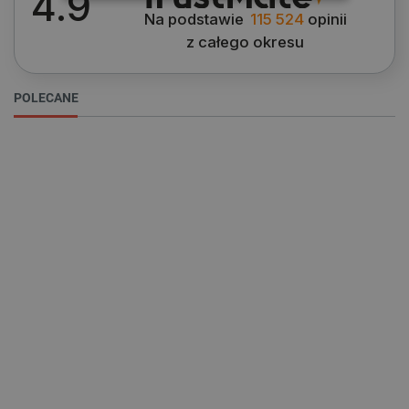
4.9
Cena
NIEZBĘDNE
WYDAJNOŚĆ
Na podstawie
115 524
opinii
z całego okresu
TARGETOWANIE
6
zł
17
zł
FUNKCJONALNOŚĆ
POLECANE
Producent
Niezbędne
Wydajność
Targetowanie
DFRobot
6
Funkcjonalność
Niezbędne pliki cookie umożliwiają korzystanie z
podstawowych funkcji strony internetowej, takich
jak logowanie użytkownika i zarządzanie kontem.
Bez niezbędnych plików cookie nie można
prawidłowo korzystać ze strony internetowej.
Provider /
Nazwa
Domena
PrestaShop-[abcdef0123456789]{32}
.botland.com.pl