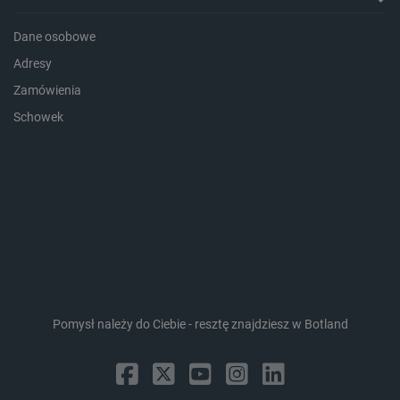
Dane osobowe
critData
botland.com.pl
Adresy
Zamówienia
Schowek
CookieScriptConsent
CookieScript
botland.com.pl
Pomysł należy do Ciebie - resztę znajdziesz w Botland