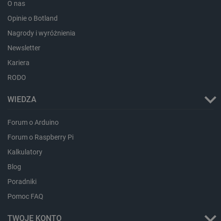
O nas
Opinie o Botland
Nagrody i wyróżnienia
Newsletter
isListDisplay
botland.com.pl
Kariera
RODO
WIEDZA
_lb_ccc
.botland.com.pl
Forum o Arduino
Forum o Raspberry Pi
Kalkulatory
Blog
Poradniki
Pomoc FAQ
TWOJE KONTO