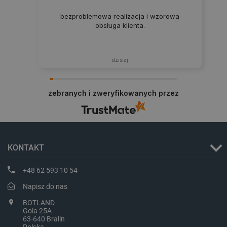
bezproblemowa realizacja i wzorowa
obsługa klienta.
dzisiaj
zebranych i zweryfikowanych przez
critData
botland.com.pl
KONTAKT
+48 62 593 10 54
Napisz do nas
BOTLAND
Gola 25A
63-640 Bralin
Polska