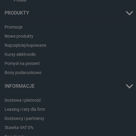
CookieScriptConsent
CookieScript
botland.com.pl
PRODUKTY
Promocje
Nowe produkty
Najczęściej kupowane
Kursy elektroniki
Pomysł na prezent
Bony podarunkowe
LaVisitorId_Ym90bGFuZC5sYWRlc2suY29tLw
.botland.com.pl
INFORMACJE
critCartData
botland.com.pl
Dostawa i płatność
Leasing i raty dla firm
Dostawcy i partnerzy
Stawka VAT 0%