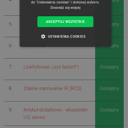
do "Ustawienia cookies" i dokonaj wyboru.
robota
Dowiedz się więcej
AKCEPTUJ WSZYSTKIE
5
O
mijanie przeszkód
Dostępny
USTAWIENIA COOKIES
6
Światłolub
Dostępny
NIEZBĘDNE
WYDAJNOŚĆ
TARGETOWANIE
7
Linefollower, czyli bolid F1
Dostępny
FUNKCJONALNOŚĆ
8
Zdalne sterowanie IR (RC5)
Dostępny
Niezbędne
Wydajność
Targetowanie
9
Artykuł dodatkowy - ekspander
Dostępny
Funkcjonalność
I/O, serwo
Niezbędne pliki cookie umożliwiają korzystanie z
podstawowych funkcji strony internetowej, takich