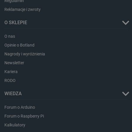
Regulamin
Reklamacje i zwroty
critAccountId
botland.com.pl
O SKLEPIE
O nas
Opinie o Botland
Nagrody i wyróżnienia
Newsletter
Kariera
RODO
WIEDZA
Storage declaration
Forum o Arduino
Storage
Nazwa
Opis
type
Forum o Raspberry Pi
_uetvid_exp
Pamięć
Kalkulatory
lokalna