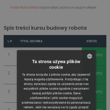
Forbot Robot Shield
można nabyć osobno w naszym sklepie.
Spis treści kursu budowy robota
L.P.
TYTUŁ ODCINKA
STATUS
1
Wstęp, spis treści
Dostępny
Ta strona używa plików
cookie
POLISH
2
Sterownik robota, czujniki
Dostępny
Ta strona korzysta z plików cookie, aby zapewnić
CZECH
lepszą wygodę użytkowania. Korzystając z tej
strony, wyrażasz zgodę na używanie przez nas
ENGLISH
wszystkich plików cookie zgodnie z warunkami
3
K
onstrukcja mechaniczna
Dostępny
naszej polityki plików cookie. Dane
GERMAN
użytkowników i pliki cookie mogą być
przetwarzane i wykorzystywane do personalizacji
reklam. Jeśli nie wyrażasz na to zgody przejdź
4
P
ierwsze programowanie
Dostępny