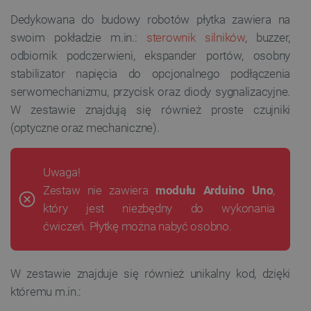
Dedykowana do budowy robotów płytka zawiera na
swoim pokładzie m.in.:
sterownik silników
, buzzer,
odbiornik podczerwieni, ekspander portów, osobny
stabilizator napięcia do opcjonalnego podłączenia
serwomechanizmu, przycisk oraz diody sygnalizacyjne.
W zestawie znajdują się również proste czujniki
(optyczne oraz mechaniczne).
Uwaga!
Zestaw nie zawiera
modułu Arduino Uno
,
który jest niezbędny do wykonania
ćwiczeń. Płytkę można nabyć osobno.
W zestawie znajduje się również unikalny kod, dzięki
któremu m.in.: