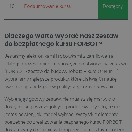
jak logowanie użytkownika i zarządzanie kontem.
10
Podsumowanie kursu
Dostępny
Bez niezbędnych plików cookie nie można
prawidłowo korzystać ze strony internetowej.
Provider /
Nazwa
Domena
Dlaczego warto wybrać nasz zestaw
PrestaShop-[abcdef0123456789]{32}
.botland.com.pl
do bezpłatnego kursu FORBOT?
Jesteśmy elektronikami i robotykami z zamiłowania.
_lb
.botland.com.pl
Dlatego możesz mieć pewność, że do stworzenia zestawu
“FORBOT - zestaw do budowy robota + kurs ON-LINE”
wybraliśmy najlepsze produkty, które ułatwią Ci naukę i
świetnie sprawdzą się w praktycznym zastosowaniu.
Wybierając gotowy zestaw, nie musisz się martwić o
dostępność poszczególnych produktów czy o to, że nie
jesteś pewien, jaki model wybrać. Wszystkie elementy
potrzebne do zrealizowania bezpłatnego kursu FORBOT
Polityce prywatności Google
dostarczymy do Ciebie w komplecie i z unikalnym kodem,