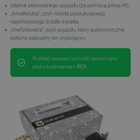
zdalnie sterowanego pojazdu (za pomocą pilota IR),
„światłoluba”, czyli robota poszukującego
najsilniejszego źródła światła,
„linefollowera”, czyli pojazdu, który autonomicznie
pokona specjalny tor wyścigowy.
W skład zestawu wchodzi uniwersalny
pilot z kodowaniem
RC5
.