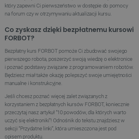
który zapewni Ci pierwszeństwo w dostępie do pomocy
VISITOR_PRIVACY_METADATA
YouTube
.youtube.com
na forum czy w otrzymywaniu aktualizacji kursu.
Co zyskasz dzięki bezpłatnemu kursowi
FORBOT?
Bezpłatny kurs FORBOT pomoże Ci zbudować swojego
pierwszego robota, poszerzyć swoją wiedzę o elektronice
i poznać podstawy związane z programowaniem robotów.
Będziesz miał także okazję polepszyć swoje umiejętności
manualne i konstrukcyjne.
Jeśli chcesz poznać więcej zalet związanych z
__cf_bm
Cloudflare Inc.
korzystaniem z bezpłatnych kursów FORBOT, koniecznie
.inpost.pl
przeczytaj nasz artykuł “10 powodów, dla których warto
uczyć się elektroniki”! Odnośnik do tekstu znajdziesz w
sekcji “Przydatne linki”, która umieszczona jest pod
opisem produktu.