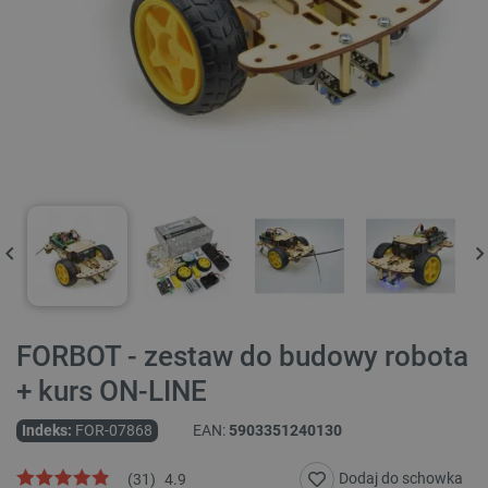
FORBOT - zestaw do budowy robota
+ kurs ON-LINE
Indeks:
FOR-07868
EAN:
5903351240130
Dodaj do schowka
(
31
)
4.9