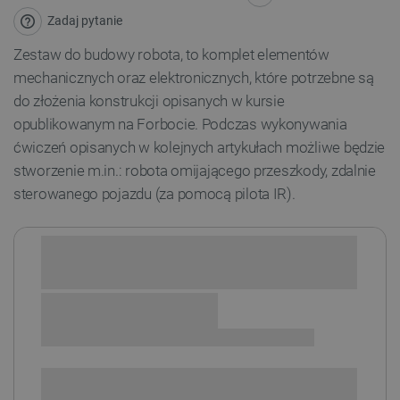
Zadaj pytanie
Zestaw do budowy robota, to komplet elementów
mechanicznych oraz elektronicznych, które potrzebne są
do złożenia konstrukcji opisanych w kursie
opublikowanym na Forbocie. Podczas wykonywania
ćwiczeń opisanych w kolejnych artykułach możliwe będzie
stworzenie m.in.: robota omijającego przeszkody, zdalnie
sterowanego pojazdu (za pomocą pilota IR).
Sprawdź opcje płatności i finansowania:
+
-
DODAJ DO KOSZYKA