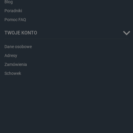
Blog
dlapi_ucp
Pamięć
lokalna
Poradniki
_cltk
Pamięć
sesji
Pomoc FAQ
smforms
Pamięć
lokalna
TWOJE KONTO
_smvc
Pamięć
lokalna
Dane osobowe
lbx_ac_easystorage
Pamięć
Adresy
sesji
Zamówienia
dlapi_consent
Pamięć
lokalna
Schowek
_uetvid
Pamięć
lokalna
_smsps
Pamięć
lokalna
lastExternalReferrer
Pamięć
lokalna
ea_lu_ts
Pamięć
lokalna
ea_gu_ts
Pamięć