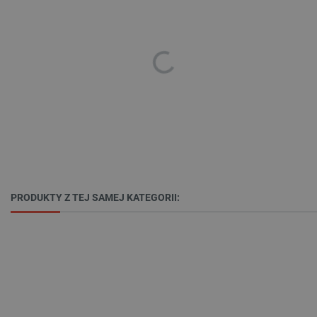
_smvs
.botland.com.pl
PRODUKTY Z TEJ SAMEJ KATEGORII:
LaSID
Quality Unit LLC
botland.com.pl