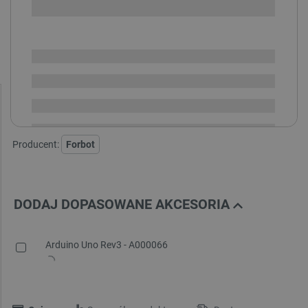
SPRAWDŹ ILOŚĆ
Dostępny
Wysyłka
24h
Dostawa
od 8,99 PLN
30 dni
na zwrot
Producent:
Forbot
DODAJ DOPASOWANE AKCESORIA
Arduino Uno Rev3 - A000066