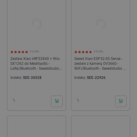
5.0 (38)
4.8 (38)
Zestaw Xiao nRF52840 + Wio-
Seeed Xiao ESP32-S3 Sense -
SX1262 do Meshtastic -
zestaw z kamerą OV3660 -
LoRa/Bluetooth - Seeedstudio
WiFi/Bluetooth - Seeedstudio
102010710
113991115
Indeks:
SEE-26528
Indeks:
SEE-22926
24h
24h