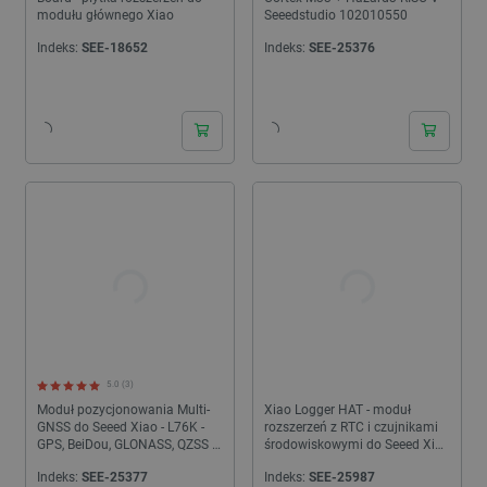
modułu głównego Xiao
Seeedstudio 102010550
Indeks:
SEE-18652
Indeks:
SEE-25376
24h
24h
5.0 (3)
Moduł pozycjonowania Multi-
Xiao Logger HAT - moduł
GNSS do Seeed Xiao - L76K -
rozszerzeń z RTC i czujnikami
GPS, BeiDou, GLONASS, QZSS -
środowiskowymi do Seeed Xiao
Seeedstudio 109100021
- Seeedstudio 114993446
Indeks:
SEE-25377
Indeks:
SEE-25987