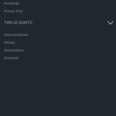
Poradniki
Storage
Nazwa
Opis
type
Pomoc FAQ
_uetvid_exp
Pamięć
lokalna
TWOJE KONTO
dlapi_ucp
Pamięć
lokalna
Dane osobowe
_cltk
Pamięć
Adresy
sesji
Zamówienia
smforms
Pamięć
lokalna
Schowek
_smvc
Pamięć
lokalna
lbx_ac_easystorage
Pamięć
sesji
dlapi_consent
Pamięć
lokalna
_uetvid
Pamięć
lokalna
_smsps
Pamięć
lokalna