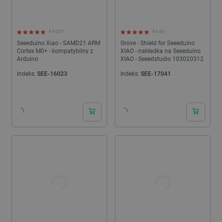
4.9 (27)
5.0 (6)
Seeeduino Xiao - SAMD21 ARM
Grove - Shield for Seeeduino
Cortex M0+ - kompatybilny z
XIAO - nakładka na Seeeduino
Arduino
XIAO - Seeedstudio 103020312
Indeks:
SEE-16023
Indeks:
SEE-17041
24h
24h