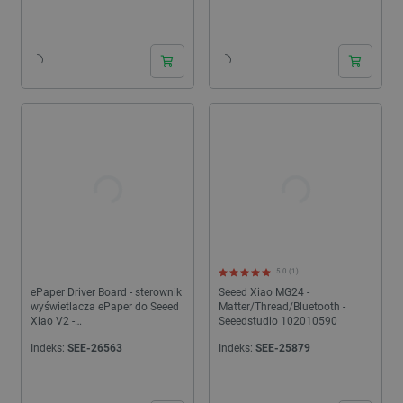
24h
24h
5.0 (1)
ePaper Driver Board - sterownik
Seeed Xiao MG24 -
wyświetlacza ePaper do Seeed
Matter/Thread/Bluetooth -
Xiao V2 -
Seeedstudio 102010590
Seeedstudio 114993558
Indeks:
SEE-26563
Indeks:
SEE-25879
24h
24h