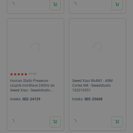
5.0 (6)
Human Static Presence -
Seeed Xiao RA4M1 - ARM
czujnik mmWave 24GHz do
Cortex M4 - Seeedstudio
Seeed Xiao - Seeedstudio
102010551
101010001
Indeks:
SEE-24129
Indeks:
SEE-25608
24h
24h