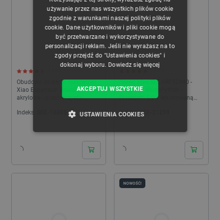
ENGLISH
używanie przez nas wszystkich plików cookie
zgodnie z warunkami naszej polityki plików
GERMAN
cookie. Dane użytkowników i pliki cookie mogą
być przetwarzane i wykorzystywane do
personalizacji reklam. Jeśli nie wyrażasz na to
zgody przejdź do "Ustawienia cookies" i
dokonaj wyboru.
Dowiedz się więcej
4.5 (2)
5.0 (12)
Obudowa do płytki rozszerzeń
Seeed Xiao BLE nRF52840 -
AKCEPTUJ WSZYSTKIE
Xiao Expansion Board -
Arduino / MicroPython -
akrylowa - przeźroczysta -
Bluetooth 5.0 z wbudowaną
Seeedstudio 110010024
anteną - Seeedstudio
Indeks:
SEE-18805
Indeks:
SEE-21259
102010448
USTAWIENIA COOKIES
24h
24h
NIEZBĘDNE
WYDAJNOŚĆ
TARGETOWANIE
FUNKCJONALNOŚĆ
NOWOŚĆ!