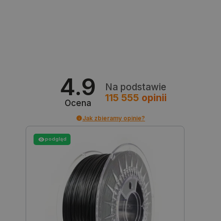
botland.com.pl
4.9
Na podstawie
115 555
opinii
Ocena
Jak zbieramy opinie?
podgląd
_smvs
.botland.com.pl