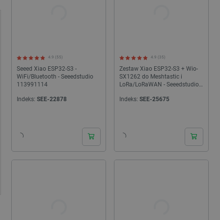
4.9 (55)
4.9 (35)
Seeed Xiao ESP32-S3 -
Zestaw Xiao ESP32-S3 + Wio-
WiFi/Bluetooth - Seeedstudio
SX1262 do Meshtastic i
113991114
LoRa/LoRaWAN - Seeedstudio
102010611
Indeks:
SEE-22878
Indeks:
SEE-25675
24h
24h