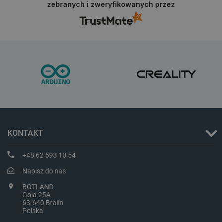
zebranych i zweryfikowanych przez
_lb_ccc
.botland.com.pl
KONTAKT
+48 62 593 10 54
critData
botland.com.pl
Napisz do nas
BOTLAND
Gola 25A
63-640 Bralin
Polska