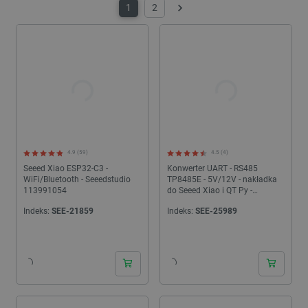
1
2
profesjonalistów tworzących wydajne, miniaturowe systemy.
Następny
4.9 (59)
4.5 (4)
Seeed Xiao ESP32-C3 -
Konwerter UART - RS485
WiFi/Bluetooth - Seeedstudio
TP8485E - 5V/12V - nakładka
113991054
do Seeed Xiao i QT Py -
Seeedstudio 113991354
Indeks:
SEE-21859
Indeks:
SEE-25989
24h
24h