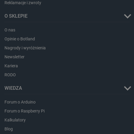
Reklamacje i zwroty
O SKLEPIE
O nas
Opinie o Botland
Nagrody i wyróżnienia
critAccountId
botland.com.pl
Newsletter
Kariera
RODO
WIEDZA
Forum o Arduino
Forum o Raspberry Pi
Kalkulatory
Blog
Storage declaration