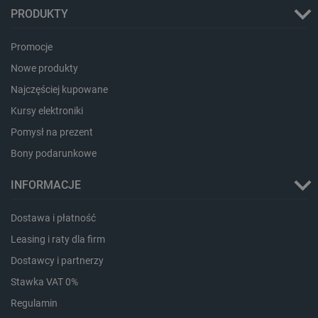
PRODUKTY
Promocje
Nowe produkty
CookieScriptConsent
CookieScript
botland.com.pl
Najczęściej kupowane
Kursy elektroniki
Pomysł na prezent
Bony podarunkowe
INFORMACJE
Dostawa i płatność
Leasing i raty dla firm
LaVisitorId_Ym90bGFuZC5sYWRlc2suY29tLw
.botland.com.pl
Dostawcy i partnerzy
Stawka VAT 0%
Regulamin
critCartData
botland.com.pl