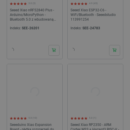
5.0 (3)
4.9 (45)
Seeed Xiao nRF52840 Plus -
Seeed Xiao ESP32-C6 -
Arduino/MicroPython -
WiFi/Bluetooth - Seeedstudio
Bluetooth 5.0 z wbudowaną
113991254
anteną - Seeedstudio
Indeks:
SEE-26201
Indeks:
SEE-24783
102010672
24h
24h
5.0 (10)
5.0 (1)
Seeeduino Xiao Expansion
Seeed Xiao RP2350 - ARM
Board - płytka rozszerzeń do
Cortex M33 + Hazard3 RISC-V -