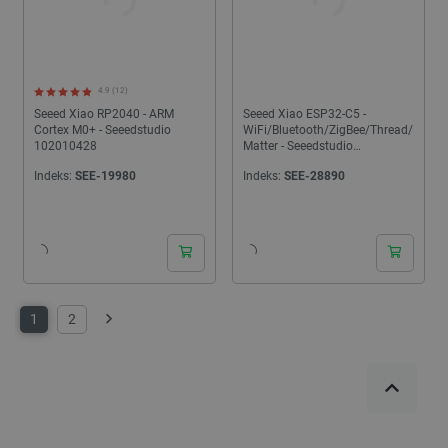
Niezbędne
Wydajność
Targetowanie
Funkcjonalność
Niezbędne pliki cookie umożliwiają korzystanie z
4.9 (12)
podstawowych funkcji strony internetowej, takich
Seeed Xiao RP2040 - ARM
Seeed Xiao ESP32-C5 -
jak logowanie użytkownika i zarządzanie kontem.
Cortex M0+ - Seeedstudio
WiFi/Bluetooth/ZigBee/Thread/
Bez niezbędnych plików cookie nie można
102010428
Matter - Seeedstudio
prawidłowo korzystać ze strony internetowej.
100010048
Indeks:
SEE-19980
Indeks:
SEE-28890
Provider /
Nazwa
Domena
PrestaShop-[abcdef0123456789]{32}
.botland.com.pl
_lb
.botland.com.pl
1
2
Następny