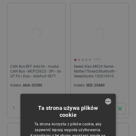
1.0 (1)
CAN Bus BFF Add-On - moduł
Seeed Xiao MG24 Sense -
CAN Bus - MCP25625 - SPI - do
Matter/Thread/Bluetooth -
QT Py i Xiao - Adafruit 5877
Seeedstudio 102010610
Indeks:
ADA-25280
Indeks:
SEE-25880
24h
24h
Ta strona używa plików
cookie
POLISH
Ta strona korzysta z plików cookie, aby
CZECH
zapewnić lepszą wygodę użytkowania.
Korzystając z tej strony, wyrażasz zgodę na