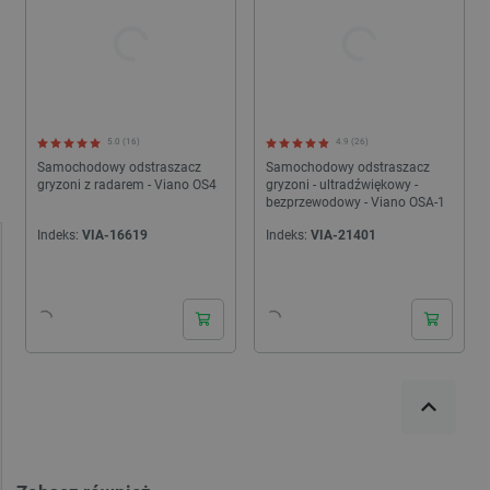
5.0 (16)
4.9 (26)
Samochodowy odstraszacz
Samochodowy odstraszacz
gryzoni z radarem - Viano OS4
gryzoni - ultradźwiękowy -
bezprzewodowy - Viano OSA-1
Indeks:
VIA-16619
Indeks:
VIA-21401
24h
24h