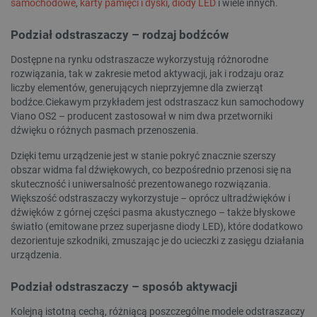
samochodowe
,
karty pamięci i dyski
,
diody LED
i wiele innych.
Podział odstraszaczy – rodzaj bodźców
Dostępne na rynku odstraszacze wykorzystują różnorodne
rozwiązania, tak w zakresie metod aktywacji, jak i rodzaju oraz
liczby elementów, generujących nieprzyjemne dla zwierząt
bodźce.Ciekawym przykładem jest odstraszacz kun samochodowy
Viano OS2 – producent zastosował w nim dwa przetworniki
dźwięku o różnych pasmach przenoszenia.
Dzięki temu urządzenie jest w stanie pokryć znacznie szerszy
obszar widma fal dźwiękowych, co bezpośrednio przenosi się na
skuteczność i uniwersalność prezentowanego rozwiązania.
Większość odstraszaczy wykorzystuje – oprócz ultradźwięków i
dźwięków z górnej części pasma akustycznego – także błyskowe
światło (emitowane przez superjasne diody LED), które dodatkowo
dezorientuje szkodniki, zmuszając je do ucieczki z zasięgu działania
urządzenia.
Podział odstraszaczy – sposób aktywacji
Kolejną istotną cechą, różniącą poszczególne modele odstraszaczy