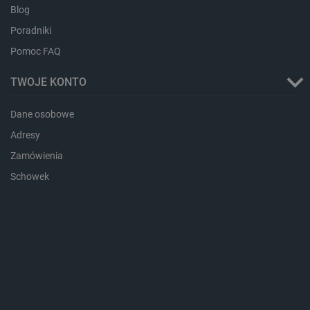
Blog
Poradniki
Pomoc FAQ
TWOJE KONTO
CookieScriptConsent
CookieScript
botland.com.pl
Dane osobowe
Adresy
Zamówienia
Schowek
LaVisitorId_Ym90bGFuZC5sYWRlc2suY29tLw
.botland.com.pl
critCartData
botland.com.pl