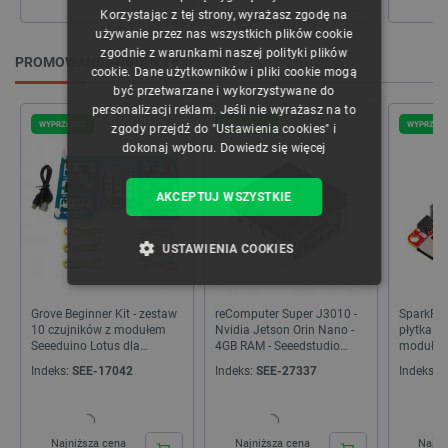
Korzystając z tej strony, wyrażasz zgodę na
ENGLISH
używanie przez nas wszystkich plików cookie
zgodnie z warunkami naszej polityki plików
GERMAN
PROMOWANE PRODUKTY
cookie. Dane użytkowników i pliki cookie mogą
być przetwarzane i wykorzystywane do
personalizacji reklam. Jeśli nie wyrażasz na to
WYPRZEDAŻ
WYPRZEDAŻ
WYPRZED
zgody przejdź do "Ustawienia cookies" i
dokonaj wyboru.
Dowiedz się więcej
AKCEPTUJ WSZYSTKIE
USTAWIENIA COOKIES
NIEZBĘDNE
WYDAJNOŚĆ
Grove Beginner Kit - zestaw
reComputer Super J3010 -
SparkFun
10 czujników z modułem
Nvidia Jetson Orin Nano -
płytka r
TARGETOWANIE
Seeeduino Lotus dla
4GB RAM - Seeedstudio
modułem
początkujących -...
114110311
W306 - 
Indeks:
SEE-17042
Indeks:
SEE-27337
Indeks:
S
21637
FUNKCJONALNOŚĆ
Najniższa cena
Najniższa cena
Najni