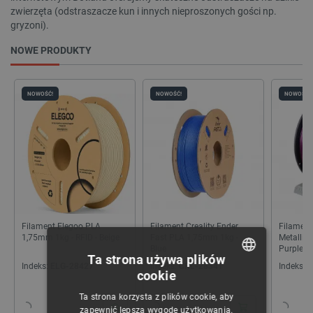
zwierzęta (odstraszacze kun i innych nieproszonych gości np.
gryzoni).
NOWE PRODUKTY
WYCZYŚĆ
Cena
NOWOŚĆ!
NOWOŚĆ!
NOWOŚĆ!
86
zł
119
zł
Producent
Filament Elegoo PLA
Filament Creality Ender
Filamen
Viano
4
1,75mm 1kg - RFID - Beige
Fast PLA 1,75mm 1kg -
Metallic
Blue
Purple
Ta strona używa plików
Indeks:
ELG-28427
Indeks:
CRL-28341
Indeks:
A
cookie
POLISH
Ta strona korzysta z plików cookie, aby
CZECH
zapewnić lepszą wygodę użytkowania.