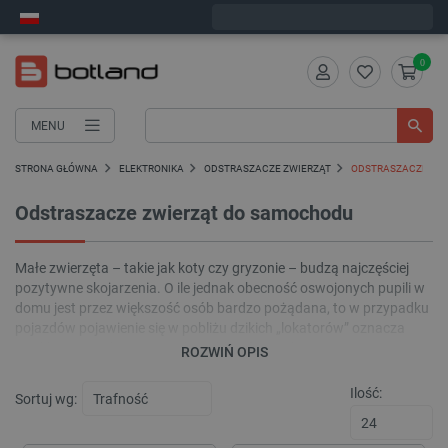
Zamów w ciągu:
5
:
39
:
30
, a wyślemy dziś!
0
MENU
STRONA GŁÓWNA
ELEKTRONIKA
ODSTRASZACZE ZWIERZĄT
ODSTRASZACZE ZW
Odstraszacze zwierząt do samochodu
Małe zwierzęta – takie jak koty czy gryzonie – budzą najczęściej
pozytywne skojarzenia. O ile jednak obecność oswojonych pupili w
domu jest przez większość osób bardzo pożądana, to w przypadku
pojazdów pojawienie się w pobliżu dzikich „lokatorów” oznacza
zwykle początek poważnych problemów. Jedną z
ROZWIŃ OPIS
najskuteczniejszych metod ochrony instalacji samochodowej przed
kosztownymi w skutkach uszkodzeniami jest specjalny
Ilość:
Sortuj wg:
odstraszacz zwierząt do samochodu.