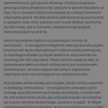
samochodowych, jest sposób aktywacji. Prostsze urządzenia
generują bodźce dźwiękowe i/lub optyczne w sposób niezależny od
tego, czy w otoczeniu faktycznie znajdują się w danym momencie
niepożądani goście. Bardziej złożone odstraszacze są wyposażone
w specjalny radar, który wykrywa ruch w polu detekcji i uruchamia
się tylko wtedy, gdy w otoczeniu zabezpieczonego pojazdu
faktycznie pojawi się zwierzę.
Dobrym przykładem będzie tutaj odstraszacz na koty do
samochodu – te szczególnie inteligentne zwierzęta potrafią szybko
przyzwyczaić się do nieprzyjemnych bodźców jeżeli zorientują się,
że niepokojące dźwięki czy błyski świetlne w rzeczywistości nie
oznaczają dla nich zagrożenia. Warto zwrócić uwagę na fakt, że
zastosowanie elektronicznych odstraszaczy jest rozwiązaniem
humanitarnym, nie stwarzającym dla żywych organizmów
zagrożenia życia i nie narażającym na uszkodzenia ciała.
W przypadku kotów istnieje jeszcze jeden, bardzo istotny argument
za instalacją odstraszacza – te sympatyczne zwierzęta często
chowają się przed zimnem pod maską samochodu, co może mieć
dla nich katastrofalne skutki, gdy właściciel pojazdu nie zorientuje
się w porę o istnieniu dodatkowego „pasażera na gapę”. W sklepie
internetowym Botland oferujemy skuteczne odstraszacze na dzikie