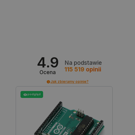
Polityce prywatności Google
VISITOR_PRIVACY_METADATA
YouTube
.youtube.com
4.9
Na podstawie
115 519
opinii
Ocena
Jak zbieramy opinie?
podgląd