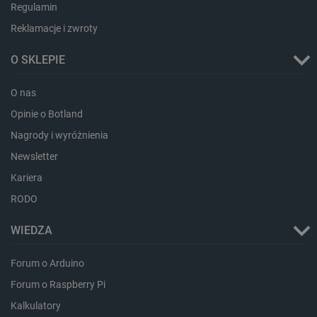
Regulamin
Reklamacje i zwroty
_lb_ccc
.botland.com.pl
O SKLEPIE
O nas
Opinie o Botland
Nagrody i wyróżnienia
Newsletter
Kariera
RODO
WIEDZA
critData
botland.com.pl
Forum o Arduino
Forum o Raspberry Pi
Kalkulatory