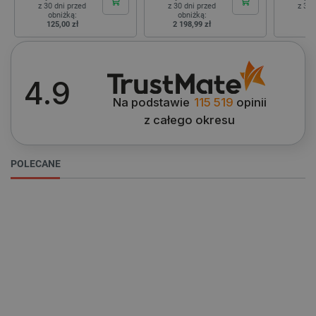
z 30 dni przed
z 30 dni przed
z 30 
obniżką:
obniżką:
ob
Niezbędne
Wydajność
Targetowanie
125,00 zł
2 198,99 zł
21
Funkcjonalność
Niezbędne pliki cookie umożliwiają korzystanie z
4.9
podstawowych funkcji strony internetowej, takich
jak logowanie użytkownika i zarządzanie kontem.
Na podstawie
115 519
opinii
Bez niezbędnych plików cookie nie można
prawidłowo korzystać ze strony internetowej.
z całego okresu
Provider /
Nazwa
Domena
POLECANE
PrestaShop-[abcdef0123456789]{32}
.botland.com.pl
_lb
.botland.com.pl