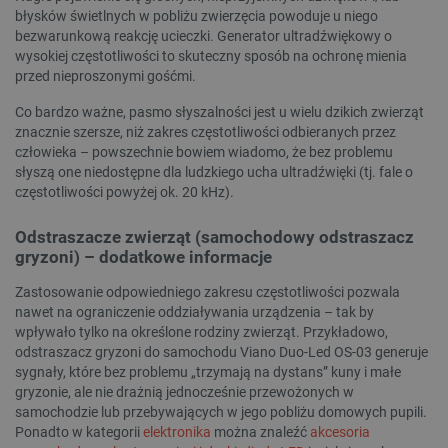
błysków świetlnych w pobliżu zwierzęcia powoduje u niego
bezwarunkową reakcję ucieczki. Generator ultradźwiękowy o
wysokiej częstotliwości to skuteczny sposób na ochronę mienia
przed nieproszonymi gośćmi.
Co bardzo ważne, pasmo słyszalności jest u wielu dzikich zwierząt
znacznie szersze, niż zakres częstotliwości odbieranych przez
człowieka – powszechnie bowiem wiadomo, że bez problemu
słyszą one niedostępne dla ludzkiego ucha ultradźwięki (tj. fale o
częstotliwości powyżej ok. 20 kHz).
Odstraszacze zwierząt (samochodowy odstraszacz
gryzoni) – dodatkowe informacje
Zastosowanie odpowiedniego zakresu częstotliwości pozwala
nawet na ograniczenie oddziaływania urządzenia – tak by
wpływało tylko na określone rodziny zwierząt. Przykładowo,
odstraszacz gryzoni do samochodu Viano Duo-Led OS-03 generuje
sygnały, które bez problemu „trzymają na dystans” kuny i małe
gryzonie, ale nie drażnią jednocześnie przewożonych w
samochodzie lub przebywających w jego pobliżu domowych pupili.
Ponadto w kategorii
elektronika
można znaleźć
akcesoria