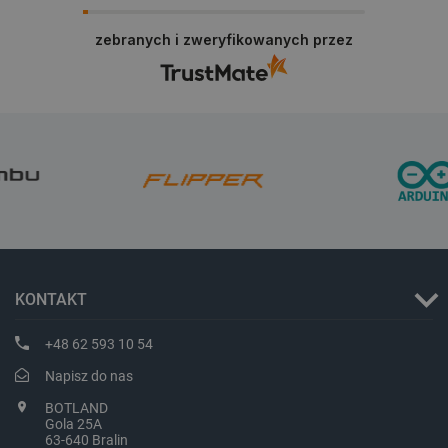
PHPSESSID
PHP.net
botland.com.pl
zebranych i zweryfikowanych przez
KONTAKT
+48 62 593 10 54
Napisz do nas
_smvs
.botland.com.pl
BOTLAND
Gola 25A
63-640 Bralin