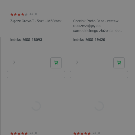
4.0 (1)
Złącze Grove-T - 5szt. - M5Stack
CoreInk Proto Base - zestaw
rozszerzający do
samodzielnego złożenia - do
wyświetlacza CoreInk -
Indeks:
MSS-18093
Indeks:
MSS-19420
M5Stack
24h
24h
5.0 (1)
5.0 (3)