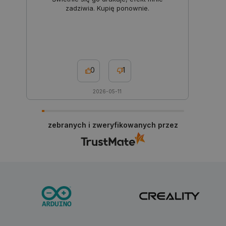
zadziwia. Kupię ponownie.
0
1
2026-05-11
critData
botland.com.pl
zebranych i zweryfikowanych przez