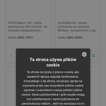
PROTO Board - DIY - płytka
Clip-B Brick Kit - zestaw
prototypowa 260 otworów - do
montażowy do modułów
modułów deweloperskich
M5Stack - kompatybilny z Lego
M5Stack
i GoPro - M5Stack A148-B
Indeks:
MSS-19591
Indeks:
MSS-26083
Ta strona używa plików
cookie
POLISH
Ta strona korzysta z plików cookie, aby
NOWOŚĆ!
CZECH
zapewnić lepszą wygodę użytkowania.
Korzystając z tej strony, wyrażasz zgodę na
ENGLISH
używanie przez nas wszystkich plików cookie
zgodnie z warunkami naszej polityki plików
GERMAN
cookie. Dane użytkowników i pliki cookie mogą
być przetwarzane i wykorzystywane do
personalizacji reklam. Jeśli nie wyrażasz na to