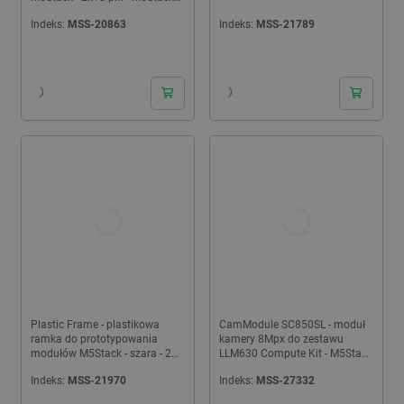
A117
Indeks:
MSS-20863
Indeks:
MSS-21789
24h
24h
Plastic Frame - plastikowa
CamModule SC850SL - moduł
ramka do prototypowania
kamery 8Mpx do zestawu
modułów M5Stack - szara - 2
LLM630 Compute Kit - M5Stack
sztuki - M5Stack A119
A157
Indeks:
MSS-21970
Indeks:
MSS-27332