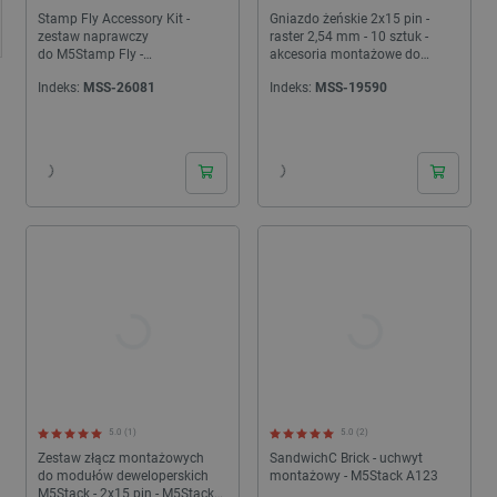
Stamp Fly Accessory Kit -
Gniazdo żeńskie 2x15 pin -
zestaw naprawczy
raster 2,54 mm - 10 sztuk -
do M5Stamp Fly -
akcesoria montażowe do
M5Stack A147
modułów deweloperskich
Indeks:
MSS-26081
Indeks:
MSS-19590
M5Stack - A001-D
24h
24h
5.0 (1)
5.0 (2)
Zestaw złącz montażowych
SandwichC Brick - uchwyt
do modułów deweloperskich
montażowy - M5Stack A123
M5Stack - 2x15 pin - M5Stack