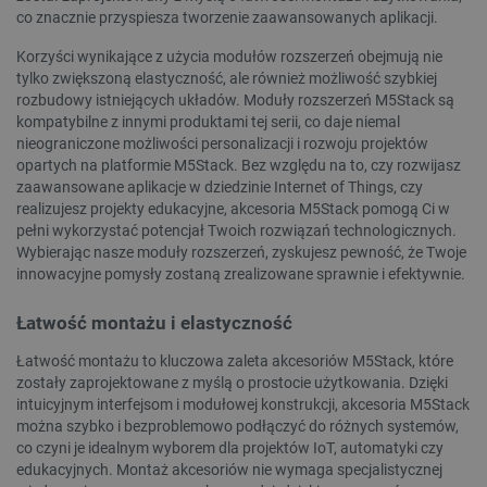
co znacznie przyspiesza tworzenie zaawansowanych aplikacji.
VISITOR_PRIVACY_METADATA
YouTube
.youtube.com
Korzyści wynikające z użycia modułów rozszerzeń obejmują nie
tylko zwiększoną elastyczność, ale również możliwość szybkiej
rozbudowy istniejących układów. Moduły rozszerzeń M5Stack są
kompatybilne z innymi produktami tej serii, co daje niemal
nieograniczone możliwości personalizacji i rozwoju projektów
opartych na platformie M5Stack. Bez względu na to, czy rozwijasz
zaawansowane aplikacje w dziedzinie Internet of Things, czy
realizujesz projekty edukacyjne, akcesoria M5Stack pomogą Ci w
pełni wykorzystać potencjał Twoich rozwiązań technologicznych.
Wybierając nasze moduły rozszerzeń, zyskujesz pewność, że Twoje
innowacyjne pomysły zostaną zrealizowane sprawnie i efektywnie.
Łatwość montażu i elastyczność
__cf_bm
Cloudflare Inc.
Łatwość montażu to kluczowa zaleta akcesoriów M5Stack, które
.inpost.pl
zostały zaprojektowane z myślą o prostocie użytkowania. Dzięki
intuicyjnym interfejsom i modułowej konstrukcji, akcesoria M5Stack
można szybko i bezproblemowo podłączyć do różnych systemów,
co czyni je idealnym wyborem dla projektów IoT, automatyki czy
edukacyjnych. Montaż akcesoriów nie wymaga specjalistycznej