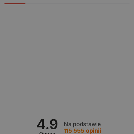
Producent
M5Stack
24
_smvs
.botland.com.pl
LaSID
Quality Unit LLC
botland.com.pl
4.9
Na podstawie
115 555
opinii
Ocena