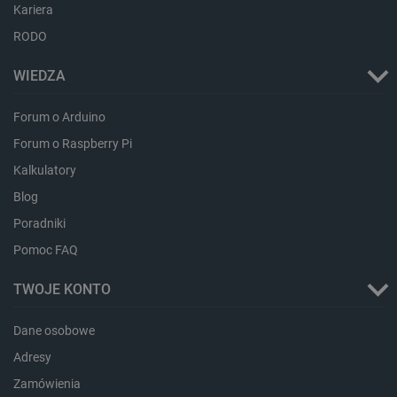
dlapi_ucp
Pamięć
Kariera
lokalna
RODO
_cltk
Pamięć
sesji
WIEDZA
smforms
Pamięć
lokalna
Forum o Arduino
_smvc
Pamięć
lokalna
Forum o Raspberry Pi
lbx_ac_easystorage
Pamięć
Kalkulatory
sesji
Blog
dlapi_consent
Pamięć
lokalna
Poradniki
_uetvid
Pamięć
lokalna
Pomoc FAQ
_smsps
Pamięć
lokalna
TWOJE KONTO
lastExternalReferrer
Pamięć
lokalna
Dane osobowe
ea_lu_ts
Pamięć
Adresy
lokalna
Zamówienia
ea_gu_ts
Pamięć