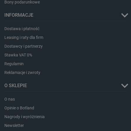
Bony podarunkowe
INFORMACJE
critAccountId
botland.com.pl
Dostawa i płatność
Leasing i raty dla firm
Dostawcy i partnerzy
Stawka VAT 0%
Regulamin
Reklamacje i zwroty
O SKLEPIE
Storage declaration
O nas
Opinie o Botland
Storage
Nazwa
Opis
type
Nagrody i wyróżnienia
_uetvid_exp
Pamięć
lokalna
Newsletter