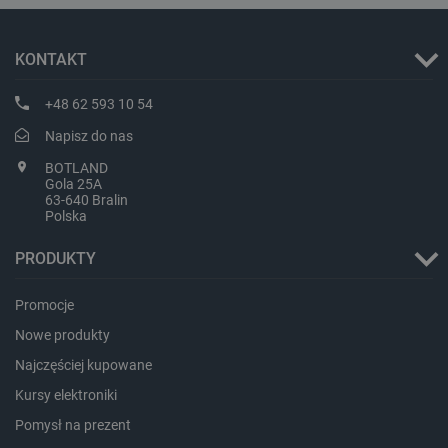
CookieScriptConsent
CookieScript
botland.com.pl
KONTAKT
+48 62 593 10 54
Napisz do nas
BOTLAND
Gola 25A
63-640 Bralin
Polska
LaVisitorId_Ym90bGFuZC5sYWRlc2suY29tLw
.botland.com.pl
PRODUKTY
Promocje
critCartData
botland.com.pl
Nowe produkty
Najczęściej kupowane
Kursy elektroniki
Pomysł na prezent