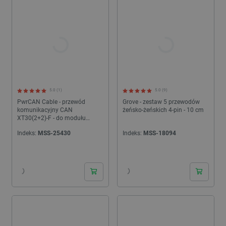
5.0 (1)
5.0 (9)
PwrCAN Cable - przewód
Grove - zestaw 5 przewodów
komunikacyjny CAN
żeńsko-żeńskich 4-pin - 10 cm
XT30(2+2)-F - do modułu
PwrCAN 13.2 - 50cm - 2szt. -
Indeks:
MSS-25430
Indeks:
MSS-18094
M5Stack A146-B
24h
24h