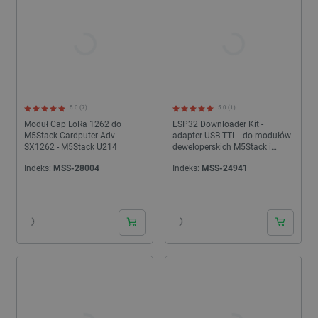
5.0 (7)
5.0 (1)
Moduł Cap LoRa 1262 do
ESP32 Downloader Kit -
M5Stack Cardputer Adv -
adapter USB-TTL - do modułów
SX1262 - M5Stack U214
deweloperskich M5Stack i
ESP32/ESP8266 - M5Stack
Indeks:
MSS-28004
Indeks:
MSS-24941
A105
24h
24h