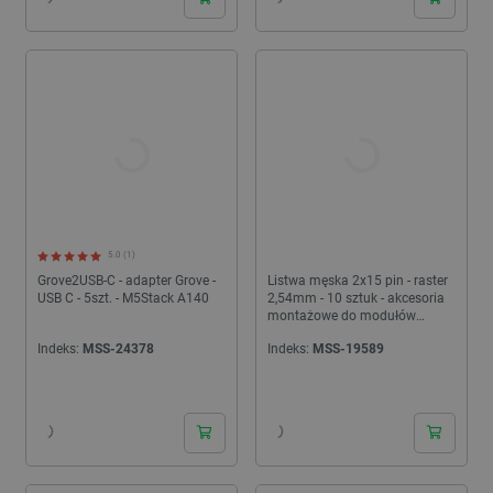
5.0 (1)
Grove2USB-C - adapter Grove -
Listwa męska 2x15 pin - raster
USB C - 5szt. - M5Stack A140
2,54mm - 10 sztuk - akcesoria
montażowe do modułów
deweloperskich M5Stack -
Indeks:
MSS-24378
Indeks:
MSS-19589
A001-C
24h
24h