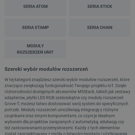
jak logowanie użytkownika i zarządzanie kontem.
SERIA ATOM
SERIA STICK
Bez niezbędnych plików cookie nie można
prawidłowo korzystać ze strony internetowej.
Provider /
Nazwa
Domena
SERIA STAMP
SERIA CHAIN
PrestaShop-[abcdef0123456789]{32}
.botland.com.pl
MODUŁY
ROZSZERZEŃ UNIT
_lb
.botland.com.pl
Szeroki wybór modułów rozszerzeń
W tej kategorii znajdziesz szeroki wybór modułów rozszerzeń, które
znacząco zwiększają funkcjonalność Twojego projektu IoT. Dzięki
różnorodności dostępnych akcesoriów M5Stack, takich jak zestawy
adapterów, płytki LED RGB sześciokątne czy moduły rozszerzeń
Grove-T, możesz łatwo dostosować swój system do specyficznych
potrzeb. Moduły rozszerzeń umożliwiają integrację z różnymi
czujnikami oraz innymi komponentami, co czyni je idealnym
wyborem dla projektów związanych z automatyką, edukacją czy
Polityce prywatności Google
też zastosowaniami przemysłowymi. Każdy z tych elementów
został zaprojektowany z myślą o łatwości montażu i użytkowania,