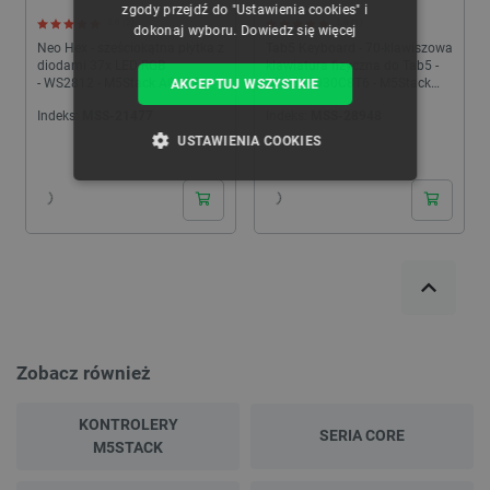
zgody przejdź do "Ustawienia cookies" i
5.0 (2)
5.0 (1)
dokonaj wyboru.
Dowiedz się więcej
Neo Hex - sześciokątna płytka z
Tab5 Keyboard - 70-klawiszowa
diodami 37x LED RGB
klawiatura fizyczna do Tab5 -
- WS2812 - M5Stack A045-B
STM32F030C8T6 - M5Stack
AKCEPTUJ WSZYSTKIE
A164
Indeks:
MSS-21477
Indeks:
MSS-28948
USTAWIENIA COOKIES
NIEZBĘDNE
WYDAJNOŚĆ
TARGETOWANIE
FUNKCJONALNOŚĆ
Zobacz również
Niezbędne
Wydajność
Targetowanie
KONTROLERY
Funkcjonalność
SERIA CORE
M5STACK
Niezbędne pliki cookie umożliwiają korzystanie z
podstawowych funkcji strony internetowej, takich