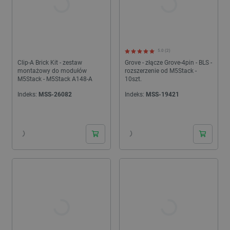
5.0 (2)
Clip-A Brick Kit - zestaw
Grove - złącze Grove-4pin - BLS -
montażowy do modułów
rozszerzenie od M5Stack -
M5Stack - M5Stack A148-A
10szt.
Indeks:
MSS-26082
Indeks:
MSS-19421
24h
24h