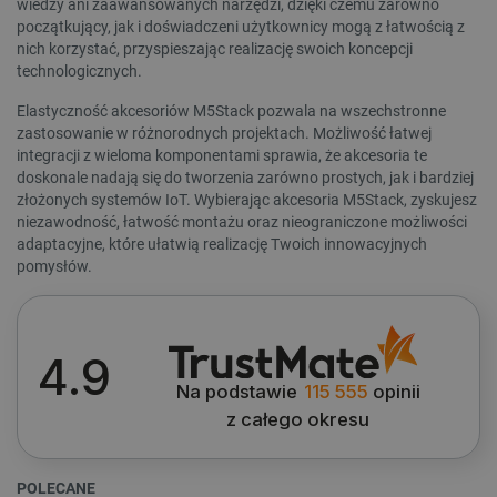
wiedzy ani zaawansowanych narzędzi, dzięki czemu zarówno
początkujący, jak i doświadczeni użytkownicy mogą z łatwością z
nich korzystać, przyspieszając realizację swoich koncepcji
technologicznych.
Elastyczność akcesoriów M5Stack pozwala na wszechstronne
__cf_bm
Cloudflare Inc.
zastosowanie w różnorodnych projektach. Możliwość łatwej
.webshopapp.com
integracji z wieloma komponentami sprawia, że akcesoria te
doskonale nadają się do tworzenia zarówno prostych, jak i bardziej
złożonych systemów IoT. Wybierając akcesoria M5Stack, zyskujesz
niezawodność, łatwość montażu oraz nieograniczone możliwości
adaptacyjne, które ułatwią realizację Twoich innowacyjnych
pomysłów.
WYCZYŚĆ
4.9
PHPSESSID
PHP.net
Cena
botland.com.pl
Na podstawie
115 555
opinii
z całego okresu
5
zł
119
zł
POLECANE