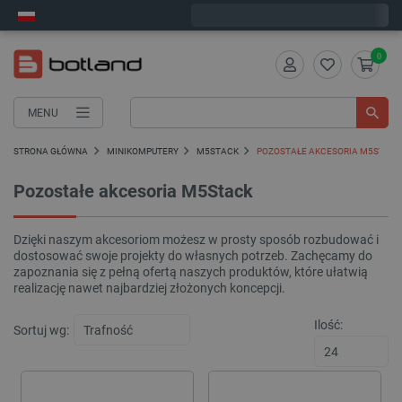
Wyślemy w poniedziałek
0
MENU
STRONA GŁÓWNA
MINIKOMPUTERY
M5STACK
POZOSTAŁE AKCESORIA M5STACK
Pozostałe akcesoria M5Stack
Dzięki naszym akcesoriom możesz w prosty sposób rozbudować i
dostosować swoje projekty do własnych potrzeb. Zachęcamy do
zapoznania się z pełną ofertą naszych produktów, które ułatwią
realizację nawet najbardziej złożonych koncepcji.
Ilość:
Sortuj wg: