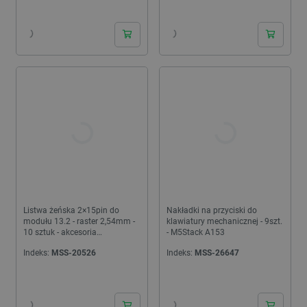
24h
24h
Listwa żeńska 2×15pin do
Nakładki na przyciski do
modułu 13.2 - raster 2,54mm -
klawiatury mechanicznej - 9szt.
10 sztuk - akcesoria
- M5Stack A153
montażowe do modułów
Indeks:
MSS-20526
Indeks:
MSS-26647
deweloperskich M5Stack
24h
24h