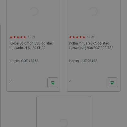
5.0 (2)
4.9 (15)
Kolba Solomon ESD do stacji
Kolba Yihua 907A do stacji
lutowniczej SL-20 SL-30
lutowniczej 936 937 803 738
Indeks:
GOT-13958
Indeks:
LUT-08183
24h
24h