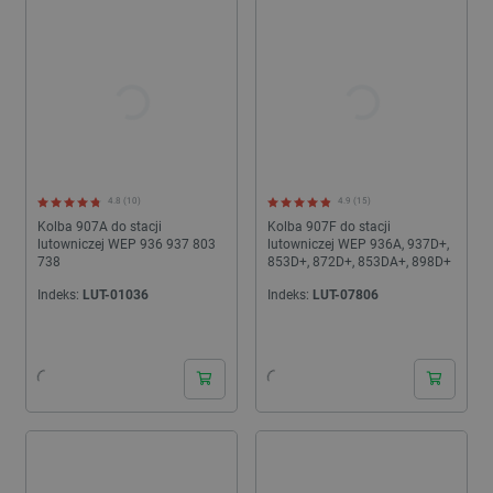
4.8 (10)
4.9 (15)
Kolba 907A do stacji
Kolba 907F do stacji
lutowniczej WEP 936 937 803
lutowniczej WEP 936A, 937D+,
738
853D+, 872D+, 853DA+, 898D+
Indeks:
LUT-01036
Indeks:
LUT-07806
24h
24h