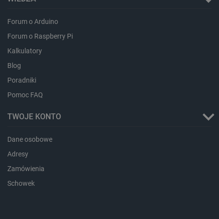
isListDisplay
botland.com.pl
Forum o Arduino
Forum o Raspberry Pi
Kalkulatory
Blog
_lb_ccc
.botland.com.pl
Poradniki
Pomoc FAQ
TWOJE KONTO
Dane osobowe
Adresy
Zamówienia
Schowek
critData
botland.com.pl