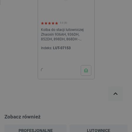
5.0 (8)
Kolba do stacji lutowniczej
Zhaoxin 936AH, 936DH,
852DH, 898DH, 868DH -
ceramiczna
Indeks:
LUT-07153
Zobacz również
PROFESJONALNE
LUTOWNICE