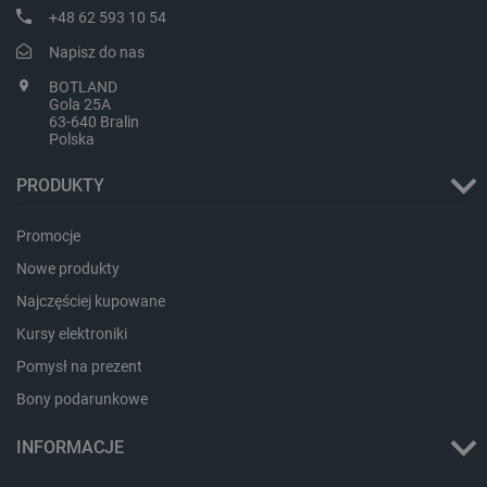
+48 62 593 10 54
Napisz do nas
PHPSESSID
PHP.net
botland.com.pl
BOTLAND
Gola 25A
63-640 Bralin
Polska
PRODUKTY
Promocje
Nowe produkty
Najczęściej kupowane
Kursy elektroniki
Pomysł na prezent
Bony podarunkowe
INFORMACJE
_smvs
.botland.com.pl