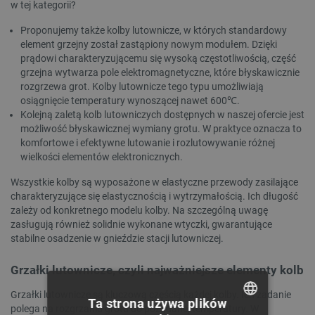
w tej kategorii?
Proponujemy także kolby lutownicze, w których standardowy
element grzejny został zastąpiony nowym modułem. Dzięki
prądowi charakteryzującemu się wysoką częstotliwością, część
grzejna wytwarza pole elektromagnetyczne, które błyskawicznie
rozgrzewa grot. Kolby lutownicze tego typu umożliwiają
osiągnięcie temperatury wynoszącej nawet 600℃.
Kolejną zaletą kolb lutowniczych dostępnych w naszej ofercie jest
możliwość błyskawicznej wymiany grotu. W praktyce oznacza to
komfortowe i efektywne lutowanie i rozlutowywanie różnej
wielkości elementów elektronicznych.
Wszystkie kolby są wyposażone w elastyczne przewody zasilające
charakteryzujące się elastycznością i wytrzymałością. Ich długość
zależy od konkretnego modelu kolby. Na szczególną uwagę
zasługują również solidnie wykonane wtyczki, gwarantujące
stabilne osadzenie w gnieździe stacji lutowniczej.
Grzałki lutownicze, czyli najważniejsze elementy kolb
Grzałki lutownicze są kluczową częścią każdej kolby. Ich zadanie
Ta strona używa plików
polega na rozgrzaniu grotu do pożądanej temperatury. W