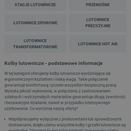
STACJE LUTOWNICZE
PRZENOŚNE
LUTOWNICE
LUTOWNICE OPOROWE
PRECYZYJNE
LUTOWNICE
LUTOWNICE HOT AIR
TRANSFORMATOROWE
Kolby lutownicze - podstawowe informacje
W tej kategorii oferujemy kolby lutownicze wyróżniające się
ergonomicznym kształtem i niską wagą. Takie połączenie
gwarantuje komfortową i przede wszystkim bezpieczną pracę.
Wysoka jakość wykonania, w połączeniu z zastosowaniem
solidnych i wytrzymałych materiałów gwarantuje długą żywotność
i bezawaryjne działanie, nawet w przypadku intensywnego
użytkowania. Co wyróżnia naszą ofertę?
Współpracujemy wyłącznie z producentami lub sprawdzonymi
dostawcami, dzięki czemu wszystkie kolby i grzałki lutownicze są
oryginalne. Dlaczego to jest takie istotne? Zamawiając części