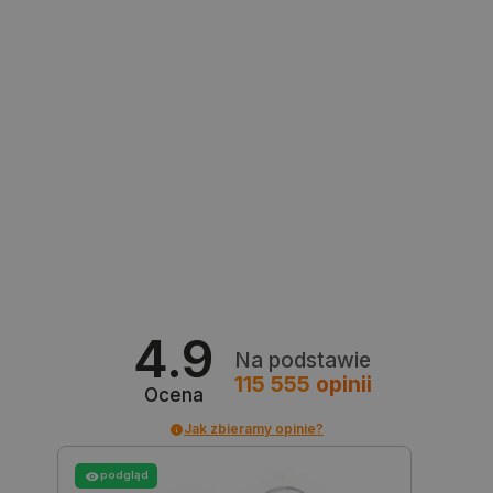
WEP
2
Yihua
1
Zhaoxin
1
Niezbędne
Wydajność
Targetowanie
Funkcjonalność
Niezbędne pliki cookie umożliwiają korzystanie z
podstawowych funkcji strony internetowej, takich
jak logowanie użytkownika i zarządzanie kontem.
Bez niezbędnych plików cookie nie można
prawidłowo korzystać ze strony internetowej.
Provider /
Nazwa
Domena
PrestaShop-[abcdef0123456789]{32}
.botland.com.pl
4.9
Na podstawie
115 555
opinii
Ocena
_lb
.botland.com.pl
Jak zbieramy opinie?
podgląd