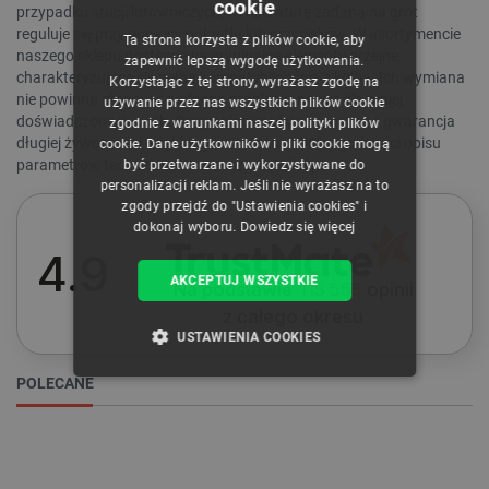
cookie
przypadku stacji lutowniczych, temperaturę zadaną na grot
POLISH
reguluje się przy pomocy pokrętła lub przycisków. W asortymencie
Ta strona korzysta z plików cookie, aby
CZECH
naszego sklepu dostępne są oryginalne elementy grzejne
zapewnić lepszą wygodę użytkowania.
charakteryzujące się pełną kompatybilnością z kolbą. Ich wymiana
Korzystając z tej strony, wyrażasz zgodę na
ENGLISH
nie powinna stanowić żadnego problemu nawet dla mniej
używanie przez nas wszystkich plików cookie
doświadczonych osób. Oryginalne części zamienne to gwarancja
zgodnie z warunkami naszej polityki plików
GERMAN
długiej żywotności, szybkiego montażu i 100% zgodności opisu
cookie. Dane użytkowników i pliki cookie mogą
parametrów technicznych z rzeczywistością.
być przetwarzane i wykorzystywane do
personalizacji reklam. Jeśli nie wyrażasz na to
WYCZYŚĆ
zgody przejdź do "Ustawienia cookies" i
dokonaj wyboru.
Dowiedz się więcej
4.9
Cena
AKCEPTUJ WSZYSTKIE
Na podstawie
115 555
opinii
z całego okresu
USTAWIENIA COOKIES
34
zł
98
zł
POLECANE
NIEZBĘDNE
WYDAJNOŚĆ
Producent
TARGETOWANIE
Solomon
1
FUNKCJONALNOŚĆ