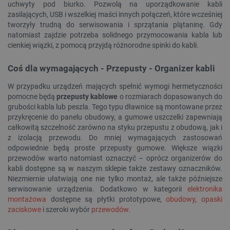
uchwyty pod biurko. Pozwolą na uporządkowanie kabli
zasilających, USB i wszelkiej maści innych połączeń, które wcześniej
tworzyły trudną do serwisowania i sprzątania plątaninę. Gdy
natomiast zajdzie potrzeba solidnego przymocowania kabla lub
cienkiej wiązki, z pomocą przyjdą różnorodne spinki do kabli.
Coś dla wymagających - Przepusty - Organizer kabli
__cf_bm
Cloudflare Inc.
.inpost.pl
W przypadku urządzeń mających spełnić wymogi hermetyczności
pomocne będą
przepusty kablowe
o rozmiarach dopasowanych do
grubości kabla lub peszla. Tego typu dławnice są montowane przez
przykręcenie do panelu obudowy, a gumowe uszczelki zapewniają
całkowitą szczelność zarówno na styku przepustu z obudową, jak i
z izolacją przewodu. Do mniej wymagających zastosowań
odpowiednie będą proste przepusty gumowe. Większe wiązki
przewodów warto natomiast oznaczyć – oprócz organizerów do
kabli dostępne są w naszym sklepie także zestawy oznaczników.
Niezmiernie ułatwiają one nie tylko montaż, ale także późniejsze
__cf_bm
Cloudflare Inc.
serwisowanie urządzenia. Dodatkowo w kategorii
elektronika
.webshopapp.com
montażowa
dostępne są płytki prototypowe,
obudowy
,
opaski
zaciskowe
i szeroki wybór
przewodów.