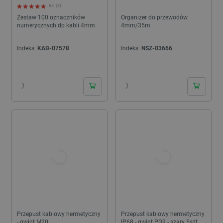
5.0 (4)
Zestaw 100 oznaczników
Organizer do przewodów
numerycznych do kabli 4mm
4mm/35m
Indeks:
KAB-07578
Indeks:
NSZ-03666
24h
24h
Przepust kablowy hermetyczny
Przepust kablowy hermetyczny
- gwint M20
IP68 - gwint PG9 - szary 5szt.