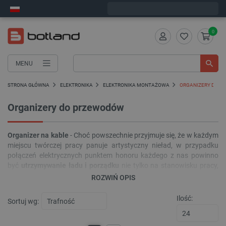
Wyślemy w poniedziałek
0
MENU
STRONA GŁÓWNA
ELEKTRONIKA
ELEKTRONIKA MONTAŻOWA
ORGANIZERY DO 
Organizery do przewodów
Organizer na kable
- Choć powszechnie przyjmuje się, że w każdym
miejscu twórczej pracy panuje artystyczny nieład, w przypadku
połączeń elektrycznych punktem honoru każdego z nas powinno
być
utrzymywanie ładu i porządku
nie tylko na stanowisku pracy,
ale także wewnątrz urządzenia. Aby ułatwić to zadanie, najprościej
ROZWIŃ OPIS
jest zastosować odpowiednie elementy służące do organizowania,
mocowania i oznaczania kabli, czyli
organizer do kabli
.
Ilość:
Sortuj wg: