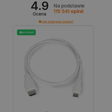
4.9
Na podstawie
115 541
opinii
Ocena
isListDisplay
botland.com.pl
Jak zbieramy opinie?
podgląd
_lb_ccc
.botland.com.pl