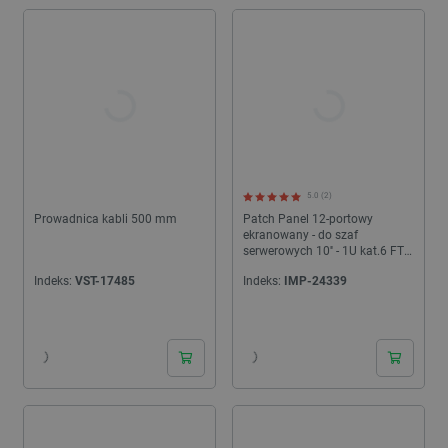
5.0 (2)
Prowadnica kabli 500 mm
Patch Panel 12-portowy
ekranowany - do szaf
serwerowych 10'' - 1U kat.6 FTP
- czarny - Lanberg PPF6-9012-B
Indeks:
VST-17485
Indeks:
IMP-24339
24h
24h