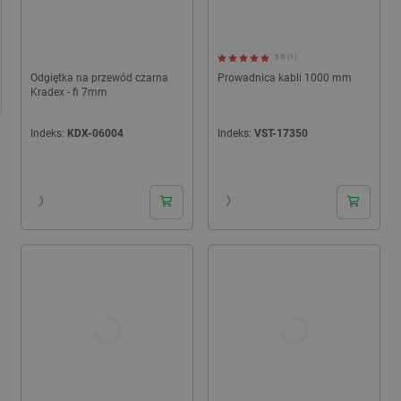
5.0 (1)
Odgiętka na przewód czarna
Prowadnica kabli 1000 mm
Kradex - fi 7mm
Indeks:
KDX-06004
Indeks:
VST-17350
24h
24h