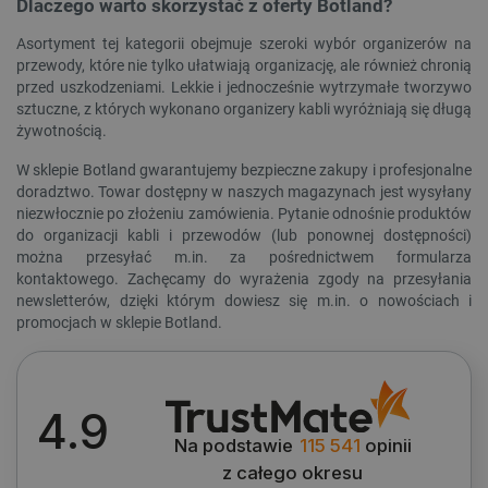
Dlaczego warto skorzystać z oferty Botland?
Asortyment tej kategorii obejmuje szeroki wybór organizerów na
przewody, które nie tylko ułatwiają organizację, ale również chronią
przed uszkodzeniami. Lekkie i jednocześnie wytrzymałe tworzywo
sztuczne, z których wykonano organizery kabli wyróżniają się długą
żywotnością.
PHPSESSID
PHP.net
botland.com.pl
W sklepie Botland gwarantujemy bezpieczne zakupy i profesjonalne
doradztwo. Towar dostępny w naszych magazynach jest wysyłany
niezwłocznie po złożeniu zamówienia. Pytanie odnośnie produktów
do organizacji kabli i przewodów (lub ponownej dostępności)
można przesyłać m.in. za pośrednictwem formularza
kontaktowego. Zachęcamy do wyrażenia zgody na przesyłania
newsletterów, dzięki którym dowiesz się m.in. o nowościach i
promocjach w sklepie Botland.
WYCZYŚĆ
4.9
Cena
Na podstawie
115 541
opinii
z całego okresu