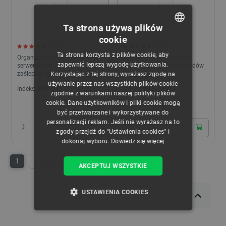
Ta strona używa plików
cookie
POLISH
5.0 (1)
5.0 (2)
Ta strona korzysta z plików cookie, aby
Organizer przewodów do szaf
Zestaw 100 oznaczników
CZECH
zapewnić lepszą wygodę użytkowania.
serwerowych 19'' - 1U z
numerycznych do przewodów
zaślepką - typ A - czarny -
5mm
Korzystając z tej strony, wyrażasz zgodę na
ENGLISH
Lanberg AK-1201-B
używanie przez nas wszystkich plików cookie
Indeks:
IMP-24337
Indeks:
KAB-04824
zgodnie z warunkami naszej polityki plików
GERMAN
cookie. Dane użytkowników i pliki cookie mogą
24h
24h
być przetwarzane i wykorzystywane do
personalizacji reklam. Jeśli nie wyrażasz na to
zgody przejdź do "Ustawienia cookies" i
dokonaj wyboru.
Dowiedz się więcej
1
2
Następny
AKCEPTUJ WSZYSTKIE
USTAWIENIA COOKIES
NIEZBĘDNE
WYDAJNOŚĆ