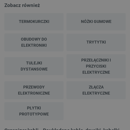
Zobacz również
TARGETOWANIE
FUNKCJONALNOŚĆ
TERMOKURCZKI
NÓŻKI GUMOWE
OBUDOWY DO
TRYTYTKI
ELEKTRONIKI
Niezbędne
Wydajność
Targetowanie
Funkcjonalność
PRZEŁĄCZNIKI I
TULEJKI
PRZYCISKI
Niezbędne pliki cookie umożliwiają korzystanie z
DYSTANSOWE
podstawowych funkcji strony internetowej, takich
ELEKTRYCZNE
jak logowanie użytkownika i zarządzanie kontem.
Bez niezbędnych plików cookie nie można
prawidłowo korzystać ze strony internetowej.
PRZEWODY
ZŁĄCZA
ELEKTRONICZNE
ELEKTRYCZNE
Provider /
Nazwa
Domena
PrestaShop-[abcdef0123456789]{32}
.botland.com.pl
PŁYTKI
PROTOTYPOWE