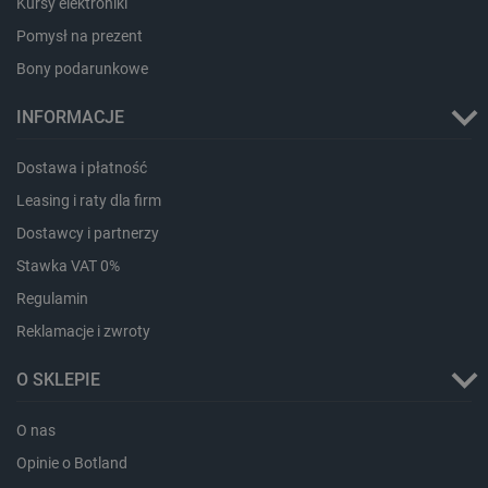
Kursy elektroniki
Pomysł na prezent
Bony podarunkowe
INFORMACJE
Storage declaration
Dostawa i płatność
Storage
Nazwa
Opis
Leasing i raty dla firm
type
Dostawcy i partnerzy
_uetvid_exp
Pamięć
lokalna
Stawka VAT 0%
dlapi_ucp
Pamięć
Regulamin
lokalna
Reklamacje i zwroty
_cltk
Pamięć
sesji
O SKLEPIE
smforms
Pamięć
lokalna
_smvc
Pamięć
O nas
lokalna
Opinie o Botland
lbx_ac_easystorage
Pamięć
sesji