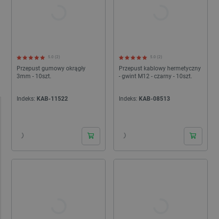
5.0 (2)
5.0 (2)
Przepust gumowy okrągły
Przepust kablowy hermetyczny
3mm - 10szt.
- gwint M12 - czarny - 10szt.
Indeks:
KAB-11522
Indeks:
KAB-08513
24h
24h