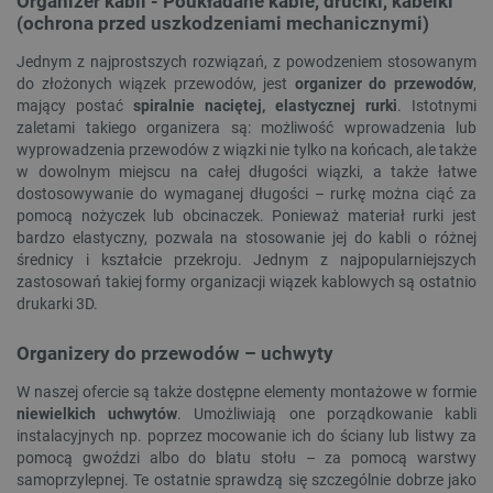
Organizer kabli - Poukładane kable, druciki, kabelki
_lb
.botland.com.pl
(ochrona przed uszkodzeniami mechanicznymi)
Jednym z najprostszych rozwiązań, z powodzeniem stosowanym
do złożonych wiązek przewodów, jest
organizer do przewodów
,
mający postać
spiralnie naciętej, elastycznej rurki
. Istotnymi
zaletami takiego organizera są: możliwość wprowadzenia lub
wyprowadzenia przewodów z wiązki nie tylko na końcach, ale także
w dowolnym miejscu na całej długości wiązki, a także łatwe
dostosowywanie do wymaganej długości – rurkę można ciąć za
pomocą nożyczek lub obcinaczek. Ponieważ materiał rurki jest
bardzo elastyczny, pozwala na stosowanie jej do kabli o różnej
Polityce prywatności Google
średnicy i kształcie przekroju. Jednym z najpopularniejszych
zastosowań takiej formy organizacji wiązek kablowych są ostatnio
VISITOR_PRIVACY_METADATA
YouTube
drukarki 3D.
.youtube.com
Organizery do przewodów – uchwyty
W naszej ofercie są także dostępne elementy montażowe w formie
niewielkich uchwytów
. Umożliwiają one porządkowanie kabli
instalacyjnych np. poprzez mocowanie ich do ściany lub listwy za
pomocą gwoździ albo do blatu stołu – za pomocą warstwy
samoprzylepnej. Te ostatnie sprawdzą się szczególnie dobrze jako