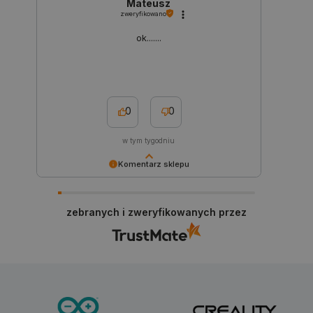
Mateusz
critData
botland.com.pl
zweryfikowano
ok.......
0
0
w tym tygodniu
Komentarz sklepu
CookieScriptConsent
CookieScript
Dziękujemy za miłe słowa. Zapraszamy
botland.com.pl
ponownie :)
zebranych i zweryfikowanych przez