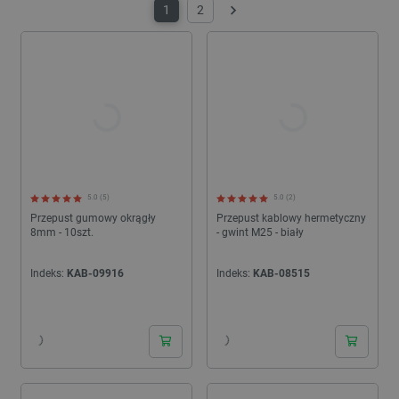
1
2
Następny
5.0 (5)
5.0 (2)
Przepust gumowy okrągły
Przepust kablowy hermetyczny
8mm - 10szt.
- gwint M25 - biały
Indeks:
KAB-09916
Indeks:
KAB-08515
24h
24h