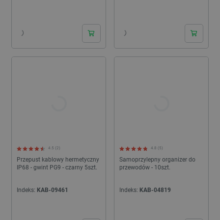
24h
24h
4.5 (2)
4.8 (5)
Przepust kablowy hermetyczny
Samoprzylepny organizer do
IP68 - gwint PG9 - czarny 5szt.
przewodów - 10szt.
Indeks:
KAB-09461
Indeks:
KAB-04819
24h
24h