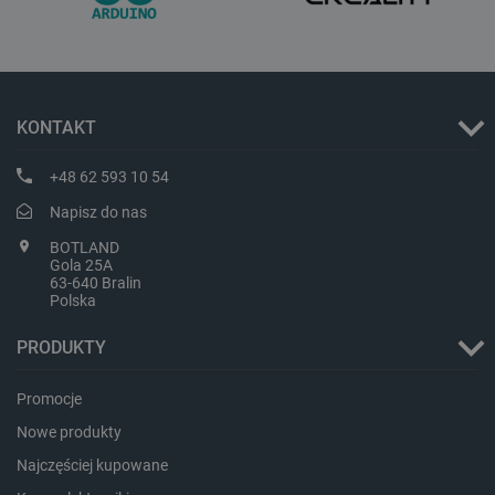
LaVisitorId_Ym90bGFuZC5sYWRlc2suY29tLw
.botland.com.pl
KONTAKT
critCartData
botland.com.pl
+48 62 593 10 54
Napisz do nas
BOTLAND
Gola 25A
63-640 Bralin
Polska
PRODUKTY
critAccountId
botland.com.pl
Promocje
Nowe produkty
Najczęściej kupowane