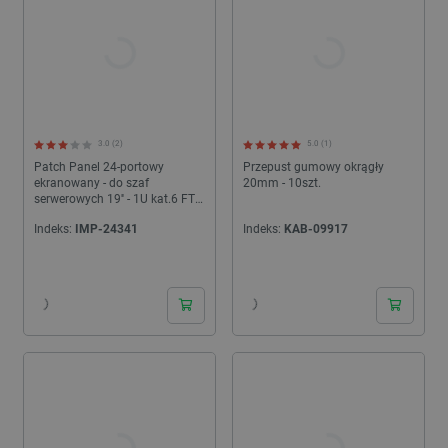
3.0 (2)
5.0 (1)
Patch Panel 24-portowy
Przepust gumowy okrągły
ekranowany - do szaf
20mm - 10szt.
serwerowych 19'' - 1U kat.6 FTP
- czarny - Lanberg PPS6-1024-B
Indeks:
IMP-24341
Indeks:
KAB-09917
24h
24h