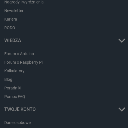
Nagrody i wyróżnienia
dlapi_consent
Pamięć
Newsletter
lokalna
Kariera
_uetvid
Pamięć
lokalna
RODO
_smsps
Pamięć
lokalna
WIEDZA
lastExternalReferrer
Pamięć
lokalna
Forum o Arduino
ea_lu_ts
Pamięć
lokalna
Forum o Raspberry Pi
ea_gu_ts
Pamięć
Kalkulatory
lokalna
Blog
_gcl_ls
Pamięć
lokalna
Poradniki
_smps
Pamięć
Pomoc FAQ
lokalna
luigis.env.v2.159265-
Pamięć
TWOJE KONTO
182023
sesji
_uetsid_exp
Pamięć
Dane osobowe
lokalna