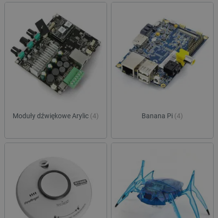
Moduły dźwiękowe Arylic
(4)
Banana Pi
(4)
_smvs
.botland.com.pl
LaSID
Quality Unit LLC
botland.com.pl