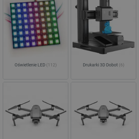
Oświetlenie LED
(112)
Drukarki 3D Dobot
(6)
critData
botland.com.pl