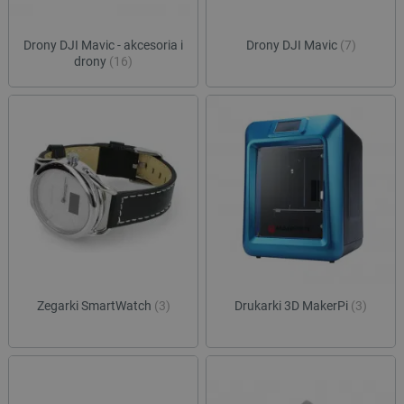
CookieScriptConsent
CookieScript
Drony DJI Mavic - akcesoria i
Drony DJI Mavic
(7)
botland.com.pl
drony
(16)
LaVisitorId_Ym90bGFuZC5sYWRlc2suY29tLw
.botland.com.pl
Zegarki SmartWatch
(3)
Drukarki 3D MakerPi
(3)
critCartData
botland.com.pl