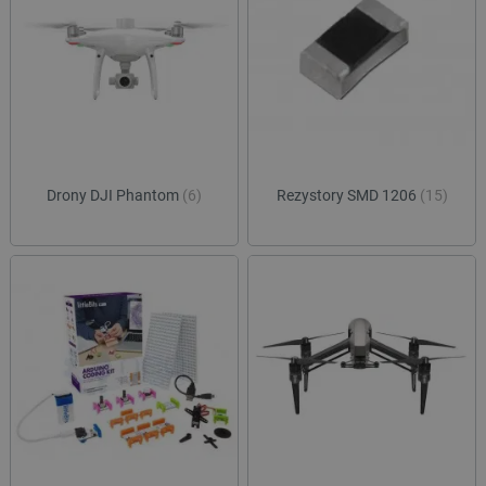
critAccountId
botland.com.pl
Drony DJI Phantom
(6)
Rezystory SMD 1206
(15)
Storage declaration
Storage
Nazwa
Opis
type