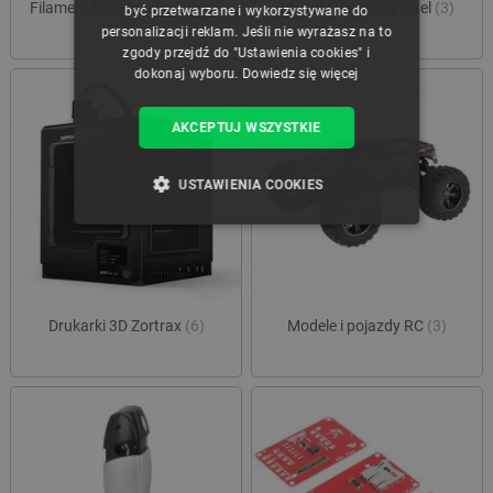
Filament fluorescencyjne
(1)
Moduły i zestawy Intel
(3)
być przetwarzane i wykorzystywane do
personalizacji reklam. Jeśli nie wyrażasz na to
zgody przejdź do "Ustawienia cookies" i
dokonaj wyboru.
Dowiedz się więcej
AKCEPTUJ WSZYSTKIE
USTAWIENIA COOKIES
NIEZBĘDNE
WYDAJNOŚĆ
TARGETOWANIE
Drukarki 3D Zortrax
(6)
Modele i pojazdy RC
(3)
FUNKCJONALNOŚĆ
Niezbędne
Wydajność
Targetowanie
Funkcjonalność