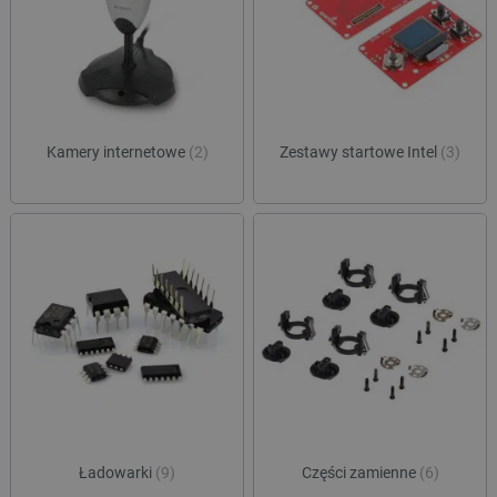
Niezbędne pliki cookie umożliwiają korzystanie z
podstawowych funkcji strony internetowej, takich
jak logowanie użytkownika i zarządzanie kontem.
Bez niezbędnych plików cookie nie można
prawidłowo korzystać ze strony internetowej.
Provider /
Nazwa
Domena
Kamery internetowe
(2)
Zestawy startowe Intel
(3)
PrestaShop-[abcdef0123456789]{32}
.botland.com.pl
_lb
.botland.com.pl
Ładowarki
(9)
Części zamienne
(6)