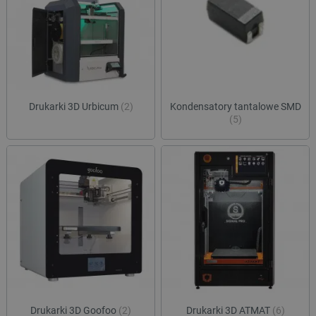
lokalna
ea_gu_ts
Pamięć
lokalna
_gcl_ls
Pamięć
lokalna
_smps
Pamięć
lokalna
Drukarki 3D Urbicum
(2)
Kondensatory tantalowe SMD
luigis.env.v2.159265-
Pamięć
(5)
182023
sesji
_uetsid_exp
Pamięć
lokalna
_uetsid
Pamięć
lokalna
_smsp-r-65208
Pamięć
lokalna
cartSkuToUrl
Pamięć
lokalna
lastExternalReferrerTime
Pamięć
lokalna
smsr
Pamięć
lokalna
Drukarki 3D Goofoo
(2)
Drukarki 3D ATMAT
(6)