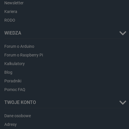
Newsletter
Kariera
RODO
WIEDZA
Forum o Arduino
Forum o Raspberry Pi
Kalkulatory
Blog
_smvs
.botland.com.pl
Poradniki
Pomoc FAQ
TWOJE KONTO
LaSID
Quality Unit LLC
Dane osobowe
botland.com.pl
Adresy