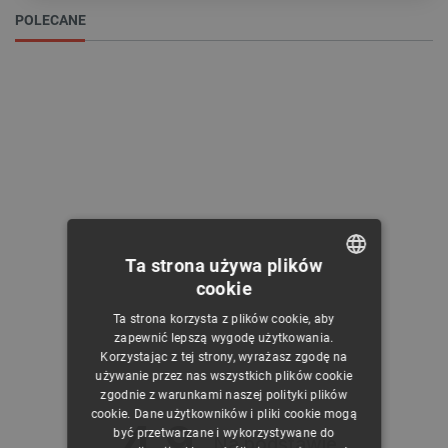
POLECANE
Kolor przewodu
Czerwony
1
Żółty
1
Standard przewodu
męski
2
Ta strona używa plików
cookie
POLISH
Długość przewodu
Ta strona korzysta z plików cookie, aby
CZECH
zapewnić lepszą wygodę użytkowania.
0.25 m
1
Korzystając z tej strony, wyrażasz zgodę na
ENGLISH
używanie przez nas wszystkich plików cookie
0.5 m
1
zgodnie z warunkami naszej polityki plików
GERMAN
cookie. Dane użytkowników i pliki cookie mogą
4.9
być przetwarzane i wykorzystywane do
Na podstawie