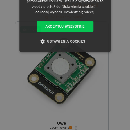
personalizacji reklam. Jeśli nie wyrażasz na to
Cena
115 548
opinii
zgody przejdź do "Ustawienia cookies" i
Ocena
dokonaj wyboru.
Dowiedz się więcej
Jak zbieramy opinie?
3
zł
5
zł
AKCEPTUJ WSZYSTKIE
podgląd
USTAWIENIA COOKIES
NIEZBĘDNE
WYDAJNOŚĆ
TARGETOWANIE
FUNKCJONALNOŚĆ
Niezbędne
Wydajność
Targetowanie
Funkcjonalność
Uwe
Niezbędne pliki cookie umożliwiają korzystanie z
zweryfikowano