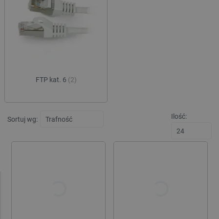
prędkością pracy, a oprócz tego typem i kolorem powłoki.
FTP kat. 6
(2)
Ilość:
Sortuj wg: