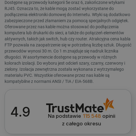
Dostępne są przewody kategorii 5e oraz 6, zakończone wtykami
RJ45. Oznacza to, że kable mogą zostać wykorzystane do
podłączenia elektroniki domowej do Internetu. Wtyki są dodatkowo
zabezpieczone przed złamaniem za pomocą specjalnych odgiętek.
Oferowane przez nas kable można stosować do podłączenia
komputera lub drukarki do sieci, a także do połączeń elementów
aktywnych, takich jak switch, hub czy router. Atrakcyjna cena kabla
FTP pozwala na zaopatrzenie się w potrzebną liczbę sztuk. Długość
przewodów wynosi 30 m. Co 1 m znajduje się nadruk licznika
długości. W asortymencie dostępne są przewody w różnych
kolorach izolacji. Do wyboru jest odcień szary, czarny, czerwony i
zielony. Izolacja zewnętrzna została wykonana z wytrzymałego
materiału PVC. Wszystkie oferowane przez nas kable są
kompatybilne z normami ANSI / TIA / EIA-568B.
WYCZYŚĆ
4.9
Typ przewodu
Na podstawie
115 548
opinii
z całego okresu
Patchcord
2