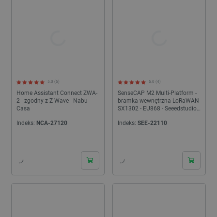
5.0 (5)
5.0 (4)
Home Assistant Connect ZWA-
SenseCAP M2 Multi-Platform -
2 - zgodny z Z-Wave - Nabu
bramka wewnętrzna LoRaWAN
Casa
SX1302 - EU868 - Seeedstudio
114992981
Indeks:
NCA-27120
Indeks:
SEE-22110
24h
24h