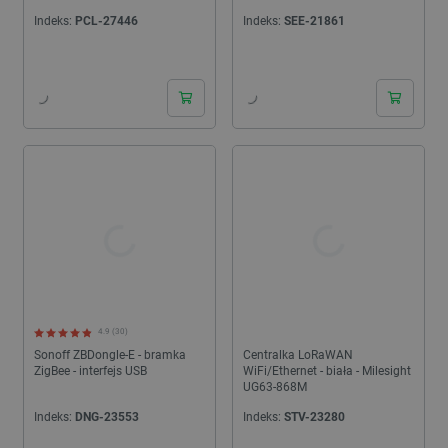
Home Assistant -
Seeedstudio 110991747
Indeks:
PCL-27446
Indeks:
SEE-21861
Ethernet/PoE/USB/LAN/WiFi
24h
24h
4.9 (30)
Sonoff ZBDongle-E - bramka
Centralka LoRaWAN
ZigBee - interfejs USB
WiFi/Ethernet - biała - Milesight
UG63-868M
Indeks:
DNG-23553
Indeks:
STV-23280