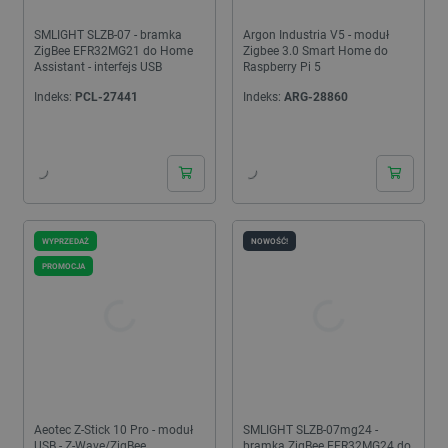
SMLIGHT SLZB-07 - bramka
Argon Industria V5 - moduł
ZigBee EFR32MG21 do Home
Zigbee 3.0 Smart Home do
Assistant - interfejs USB
Raspberry Pi 5
Indeks:
PCL-27441
Indeks:
ARG-28860
24h
24h
WYPRZEDAŻ
NOWOŚĆ!
PROMOCJA
Aeotec Z-Stick 10 Pro - moduł
SMLIGHT SLZB-07mg24 -
USB - Z-Wave/ZigBee
bramka ZigBee EFR32MG24 do