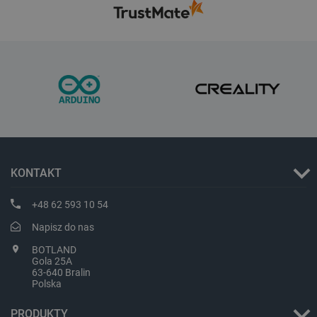
critAccountId
botland.com.pl
KONTAKT
+48 62 593 10 54
Napisz do nas
BOTLAND
Gola 25A
63-640 Bralin
Polska
Storage declaration
PRODUKTY