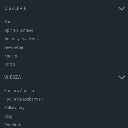
lokalna
O SKLEPIE
ea_lu_ts
Pamięć
lokalna
O nas
ea_gu_ts
Pamięć
lokalna
Opinie o Botland
_gcl_ls
Pamięć
Nagrody i wyróżnienia
lokalna
Newsletter
_smps
Pamięć
lokalna
Kariera
luigis.env.v2.159265-
Pamięć
RODO
182023
sesji
_uetsid_exp
Pamięć
WIEDZA
lokalna
_uetsid
Pamięć
lokalna
Forum o Arduino
_smsp-r-65208
Pamięć
Forum o Raspberry Pi
lokalna
Kalkulatory
cartSkuToUrl
Pamięć
lokalna
Blog
lastExternalReferrerTime
Pamięć
Poradniki
lokalna