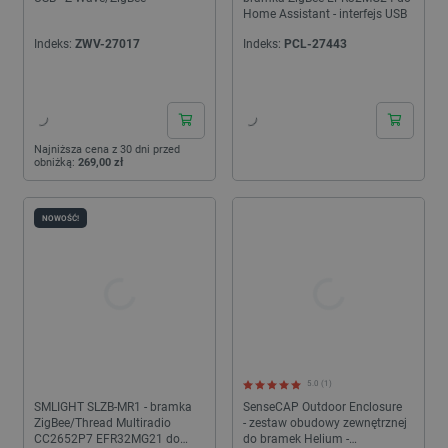
Home Assistant - interfejs USB
Indeks:
ZWV-27017
Indeks:
PCL-27443
24h
24h
Najniższa cena z 30 dni przed
obniżką:
269,00 zł
NOWOŚĆ!
5.0 (1)
SMLIGHT SLZB-MR1 - bramka
SenseCAP Outdoor Enclosure
ZigBee/Thread Multiradio
- zestaw obudowy zewnętrznej
CC2652P7 EFR32MG21 do
do bramek Helium -