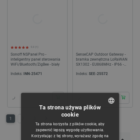
5.0 (1)
Sonoff NSPanel Pro -
SenseCAP Outdoor Gateway -
inteligentny panel sterowania
bramka zewnętrzna LoRaWAN
WiFi/Bluetooth/ZigBee - biały
SX1302 - EU868MHz - IP66 -
Seeedstudio 102991154
Indeks:
INN-25471
Indeks:
SEE-25572
24h
24h
Ta strona używa plików
cookie
POLISH
1
2
3
Następny
Ta strona korzysta z plików cookie, aby
CZECH
zapewnić lepszą wygodę użytkowania.
Korzystając z tej strony, wyrażasz zgodę na
ENGLISH