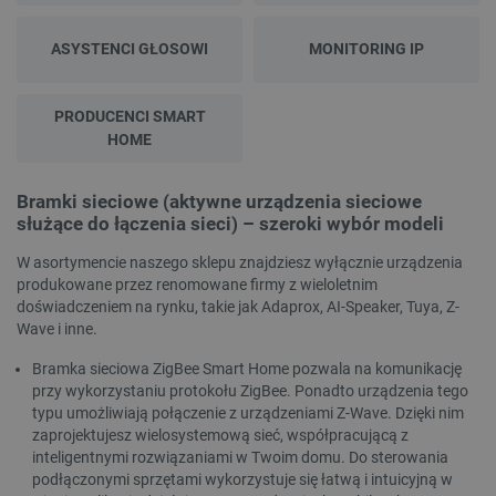
Niezbędne
Wydajność
Targetowanie
Funkcjonalność
ASYSTENCI GŁOSOWI
MONITORING IP
Niezbędne pliki cookie umożliwiają korzystanie z
podstawowych funkcji strony internetowej, takich
jak logowanie użytkownika i zarządzanie kontem.
PRODUCENCI SMART
Bez niezbędnych plików cookie nie można
HOME
prawidłowo korzystać ze strony internetowej.
Provider /
Nazwa
Bramki sieciowe (aktywne urządzenia sieciowe
Domena
służące do łączenia sieci) – szeroki wybór modeli
PrestaShop-[abcdef0123456789]{32}
.botland.com.pl
W asortymencie naszego sklepu znajdziesz wyłącznie urządzenia
produkowane przez renomowane firmy z wieloletnim
doświadczeniem na rynku, takie jak Adaprox, AI-Speaker, Tuya, Z-
_lb
.botland.com.pl
Wave i inne.
Bramka sieciowa ZigBee Smart Home pozwala na komunikację
przy wykorzystaniu protokołu ZigBee. Ponadto urządzenia tego
typu umożliwiają połączenie z urządzeniami Z-Wave. Dzięki nim
zaprojektujesz wielosystemową sieć, współpracującą z
inteligentnymi rozwiązaniami w Twoim domu. Do sterowania
podłączonymi sprzętami wykorzystuje się łatwą i intuicyjną w