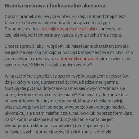
Bramka sieciowa i funkcjonalne akcesoria
Oprócz bramek sieciowych w ofercie sklepu Botland znajdziesz
także szeroki wybór akcesoriów do urządzeń tego typu.
Proponujemy m.in.
czujniki otwarcia drzwi i okien
, precyzyjne
czujniki wilgoci i temperatury, czadu, dymu, ruchu oraz ciepła.
Chcesz sprawić, aby Twój dom lub mieszkanie charakteryzowało
się jeszcze większą funkcjonalnością i bezpieczeństwem? Myślisz o
zastosowaniu rozwiązań z
automatyki domowej
, ale nie wiesz, od
czego zacząć? Nie wiesz jaki modem wybrać?
W naszej ofercie znajdziesz szeroki wybór urządzeń i akcesoriów,
dzięki którym Twoja przestrzeń życiowa będzie inteligentna.
Nurtują Cię pytania dotyczące bramek sieciowych? Wahasz się
pomiędzy konkretnymi urządzeniami? Zachęcamy do kontaktu z
naszymi doświadczonymi doradcami, którzy z chęcią rozwieją
wszelkie wątpliwości i pomogą w wyborze konkretnego modelu.
_smvs
.botland.com.pl
Skontaktuj się z nami telefonicznie, mailowo lub poprzez formularz.
Załóż konto w sklepie Botland.pl (założenie konta nie jest
wymagane do składania zamówień) i zyskaj dostęp do
najświeższych informacji ze świata elektroniki i robotyki.