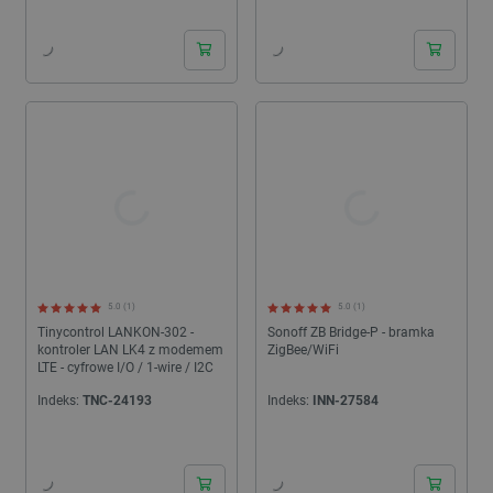
24h
24h
5.0 (1)
5.0 (1)
Tinycontrol LANKON-302 -
Sonoff ZB Bridge-P - bramka
kontroler LAN LK4 z modemem
ZigBee/WiFi
LTE - cyfrowe I/O / 1-wire / I2C
Indeks:
TNC-24193
Indeks:
INN-27584
24h
24h