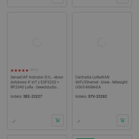
5.0 (1)
SenseCAP Indicator D1L - ekran
Centralka LoRaWAN
dotykowy 4'' IoT z ESP32S3 +
WiFi/Ethernet - biała - Milesight
RP2040 LoRa - Seeedstudio
UG65-868M-EA
114993070
Indeks:
SEE-23227
Indeks:
STV-23282
24h
24h