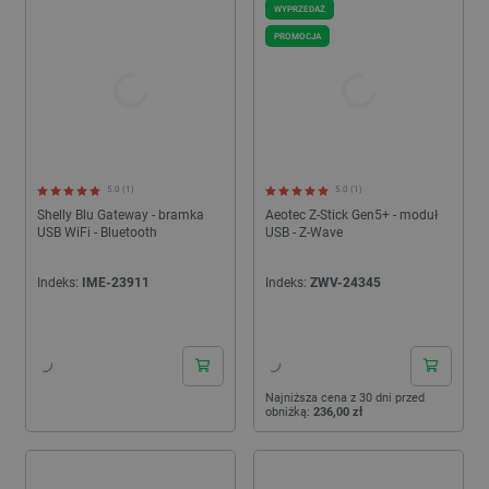
WYPRZEDAŻ
PROMOCJA
5.0 (1)
5.0 (1)
Shelly Blu Gateway - bramka
Aeotec Z-Stick Gen5+ - moduł
USB WiFi - Bluetooth
USB - Z-Wave
Indeks:
IME-23911
Indeks:
ZWV-24345
24h
24h
Najniższa cena z 30 dni przed
obniżką:
236,00 zł