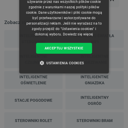
używanie przez nas wszystkich plików cookie
zgodnie z warunkami naszej polityki plików
GERMAN
cookie. Dane użytkowników i pliki cookie mogą
być przetwarzane i wykorzystywane do
Zobacz również
personalizacji reklam. Jeśli nie wyrażasz na to
zgody przejdź do "Ustawienia cookies" i
dokonaj wyboru.
Dowiedz się więcej
INTELIGENTNE
WLACZNIKI ŚWIATŁA
STEROWNIKI
WIFI
AKCEPTUJ WSZYSTKIE
INTELIGENTNE
INTELIGENTNE
CZUJNIKI
OGRZEWANIE
USTAWIENIA COOKIES
NIEZBĘDNE
WYDAJNOŚĆ
INTELIGENTNE
INTELIGENTNE
OŚWIETLENIE
GNIAZDKA
TARGETOWANIE
INTELIGENTNY
STACJE POGODOWE
FUNKCJONALNOŚĆ
OGRÓD
STEROWNIKI ROLET
STEROWNIKI BRAM