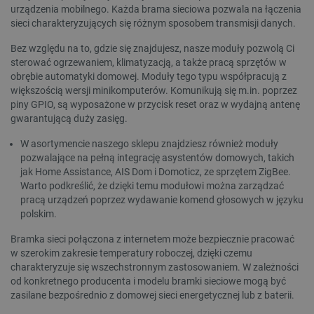
urządzenia mobilnego. Każda brama sieciowa pozwala na łączenia
sieci charakteryzujących się różnym sposobem transmisji danych.
Bez względu na to, gdzie się znajdujesz, nasze moduły pozwolą Ci
sterować ogrzewaniem, klimatyzacją, a także pracą sprzętów w
obrębie automatyki domowej. Moduły tego typu współpracują z
większością wersji minikomputerów. Komunikują się m.in. poprzez
piny GPIO, są wyposażone w przycisk reset oraz w wydajną antenę
gwarantującą duży zasięg.
__cf_bm
Cloudflare Inc.
W asortymencie naszego sklepu znajdziesz również moduły
.webshopapp.com
pozwalające na pełną integrację asystentów domowych, takich
jak Home Assistance, AIS Dom i Domoticz, ze sprzętem ZigBee.
Warto podkreślić, że dzięki temu modułowi można zarządzać
pracą urządzeń poprzez wydawanie komend głosowych w języku
polskim.
Bramka sieci połączona z internetem może bezpiecznie pracować
w szerokim zakresie temperatury roboczej, dzięki czemu
charakteryzuje się wszechstronnym zastosowaniem. W zależności
od konkretnego producenta i modelu bramki sieciowe mogą być
zasilane bezpośrednio z domowej sieci energetycznej lub z baterii.
PHPSESSID
PHP.net
botland.com.pl