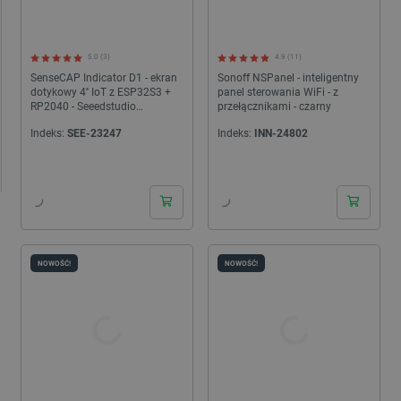
5.0 (3)
4.9 (11)
SenseCAP Indicator D1 - ekran
Sonoff NSPanel - inteligentny
dotykowy 4'' IoT z ESP32S3 +
panel sterowania WiFi - z
RP2040 - Seeedstudio
przełącznikami - czarny
114993068
Indeks:
SEE-23247
Indeks:
INN-24802
24h
24h
NOWOŚĆ!
NOWOŚĆ!