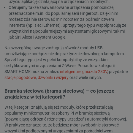
użyciu aplikację działającą na urządzeniach mobilnych.
Oferujemy także zaawansowane urządzenia pomocnicze,
przeznaczone m.in. do popularnej serii Fingerbot. Dzięki nim
Polityce prywatności Google
możesz zdalnie sterować minirobotem za pośrednictwem
internetu (np. sieci Ethernet). Sprzęty tego typu współpracują ze
wszystkimi najpopularniejszymi asystentami głosowymi, takimi
VISITOR_PRIVACY_METADATA
YouTube
jak Siri, Alexa i Asystent Google.
.youtube.com
Na szczególną uwagę zasługują również moduły USB
umożliwiające podłączenie do praktycznie dowolnego komputera.
Sprzęt tego typu jest w pełni kompatybilny ze wszystkimi
certyfikowanymi urządzeniami Z-Wave. Ponadto w kategorii
SMART HOME można znaleźć
inteligentne gniazda 230V
, przydatne
stacje pogodowe
,
dzwonki i wizjery
oraz wiele innych.
Bramka sieciowa (brama sieciowa) – co jeszcze
znajdziesz w tej kategorii?
W tej kategorii znajdują się też moduły, które przekształcają
popularny minikomputer Raspberry Pi w bramkę sieciową
(pozwalającą odróżnić różne typy urządzeń) automatyki domowej.
W praktyce oznacza to, że będziesz mógł swobodnie sterować
__cf_bm
Cloudflare Inc.
.inpost.pl
wszystkimi podłączonymi urządzeniami za pośrednictwem