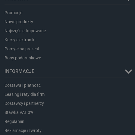
Storage
Nazwa
Opis
type
Promocje
_uetvid_exp
Pamięć
Nowe produkty
lokalna
Najczęściej kupowane
dlapi_ucp
Pamięć
lokalna
Kursy elektroniki
_cltk
Pamięć
sesji
Pomysł na prezent
smforms
Pamięć
Bony podarunkowe
lokalna
_smvc
Pamięć
INFORMACJE
lokalna
lbx_ac_easystorage
Pamięć
Dostawa i płatność
sesji
Leasing i raty dla firm
dlapi_consent
Pamięć
lokalna
Dostawcy i partnerzy
_uetvid
Pamięć
Stawka VAT 0%
lokalna
Regulamin
_smsps
Pamięć
lokalna
Reklamacje i zwroty
lastExternalReferrer
Pamięć