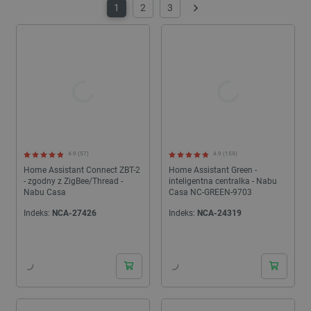
adresu, tak zwanej bramy domyślnej, będzie wymieniał informacje
1
2
3
Następny
wyłącznie z komputerami w obrębie tej samej sieci.
4.9 (57)
4.9 (159)
Home Assistant Connect ZBT-2
Home Assistant Green -
- zgodny z ZigBee/Thread -
inteligentna centralka - Nabu
Nabu Casa
Casa NC-GREEN-9703
Indeks:
NCA-27426
Indeks:
NCA-24319
24h
24h