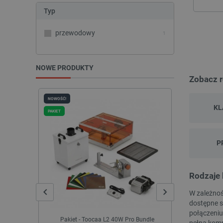
Typ
przewodowy
1
NOWE PRODUKTY
Zobacz 
NOWOŚĆ!
NOWOŚĆ!
KL
PAKIET
P
Rodzaje 
W zależnoś
dostępne s
połączeniu
Pakiet - Toocaa L2 40W Pro Bundle
SMLIGHT SLZB
pełna komp