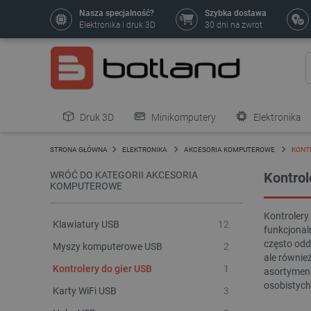
Nasza specjalność?
Szybka dostawa
Elektronika i druk 3D
30 dni na zwrot
Druk 3D
Minikomputery
Elektronika
Pozostałe
STRONA GŁÓWNA
ELEKTRONIKA
AKCESORIA KOMPUTEROWE
KONTR
WRÓĆ DO KATEGORII AKCESORIA
Kontrol
KOMPUTEROWE
Kontrolery
Klawiatury USB
12
funkcjonal
często odda
Myszy komputerowe USB
2
ale równie
Kontrolery do gier USB
1
asortymenc
osobistych
Karty WiFi USB
3