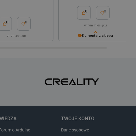
zgody na niektóre kategorie
0
0
ny do przechowywania
nika w celu zwiększenia
0
0
w tym miesiącu
i strony internetowej,
sonalizowane doświadczenie
Komentarz sklepu
2026-06-08
y przez usługę Cookie-
Udana transakcja i zadowolony
ia preferencji dotyczących
klient to dla nas powód do dumy!
cookie. Jest to konieczne,
ript.com działał poprawnie.
Dziękujemy za opinię i do
zobaczenia.
ozpoznawania osoby
pewnienia, aby zawartość
 gdy użytkownik porusza się
 lub gdy opuszcza sklep i
ny do przechowywania
nie zalogowanego na stronie
zową rolę w zapewnianiu
zanych z sesjami
em kontami.
WIEDZA
TWOJE KONTO
Forum o Arduino
Dane osobowe