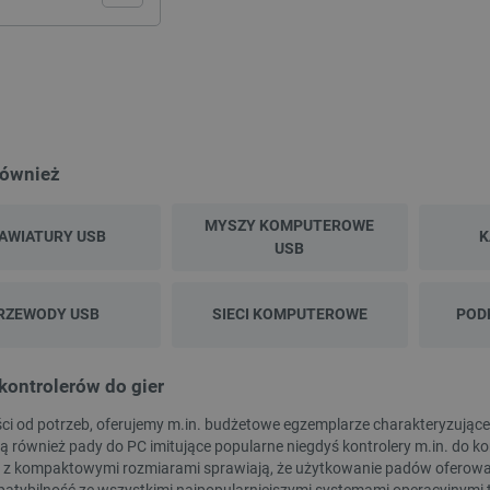
również
NOWOŚĆ!
MYSZY KOMPUTEROWE
AWIATURY USB
K
USB
RZEWODY USB
SIECI KOMPUTEROWE
POD
kontrolerów do gier
ci od potrzeb, oferujemy m.in. budżetowe egzemplarze charakteryzując
ą również pady do PC imitujące popularne niegdyś kontrolery m.in. do ko
 z kompaktowymi rozmiarami sprawiają, że użytkowanie padów oferowany
-MR1 - bramka ZigBee/Thread
Płytka komunikacyjna ekstrudera do drukarki
atybilność ze wszystkimi najpopularniejszymi systemami operacyjnymi