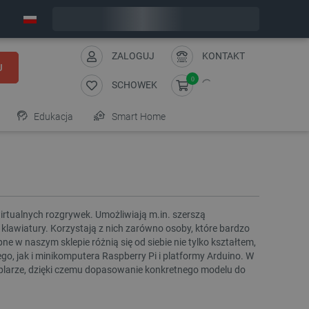
Wyślemy w poniedziałek
ZALOGUJ
KONTAKT
J
0
SCHOWEK
Edukacja
Smart Home
rtualnych rozgrywek. Umożliwiają m.in. szerszą
klawiatury. Korzystają z nich zarówno osoby, które bardzo
ne w naszym sklepie różnią się od siebie nie tylko kształtem,
, jak i minikomputera Raspberry Pi i platformy Arduino. W
larze, dzięki czemu dopasowanie konkretnego modelu do