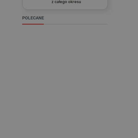
z całego okresu
POLECANE
Niezbędne pliki cookie umożl
Bez niezbędnych plików cooki
Nazwa
PrestaShop-[abcdef0123456
_lb
VISITOR_PRIVACY_METAD
Polityce prywa
__cf_bm