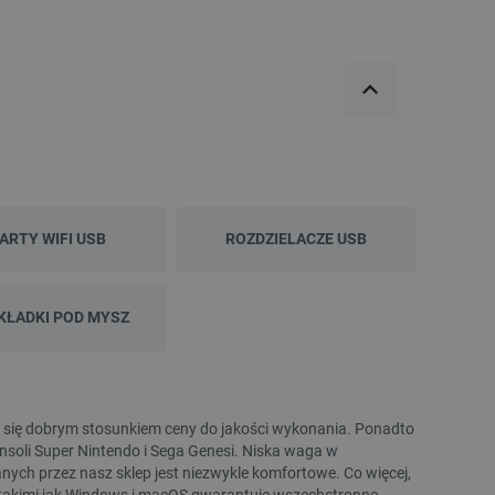
NOWOŚĆ!
NOWOŚĆ!
ARTY WIFI USB
ROZDZIELACZE USB
WYPRZEDAŻ
WYPRZEDAŻ
KŁADKI POD MYSZ
e się dobrym stosunkiem ceny do jakości wykonania. Ponadto
nsoli Super Nintendo i Sega Genesi. Niska waga w
ch przez nasz sklep jest niezwykle komfortowe. Co więcej,
Moduł ładowania akumulatorów Li-Pol/Li-Ion
Aeotec Home Energy Met
 takimi jak Windows i macOS gwarantuje wszechstronne