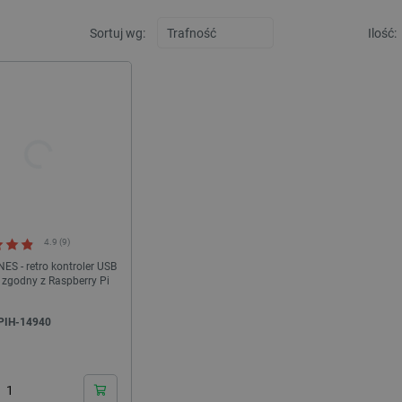
Sortuj wg:
Ilość:
4.9 (9)
ES - retro kontroler USB
- zgodny z Raspberry Pi
PIH-14940
24h