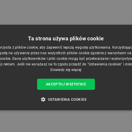
igentna głowica termostatyczna
SparkFun Thing Plus - płytka rozwojowa z
Ta strona używa plików cookie
igBee - OXT GTZ10
modułem u-blox NORA-W306 - SparkFun
WRL-21637
orzysta z plików cookie, aby zapewnić lepszą wygodę użytkowania. Korzystając z
godę na używanie przez nas wszystkich plików cookie zgodnie z warunkami nasz
ndeks:
ALT-24009
Indeks:
SPF-25381
 cookie. Dane użytkowników i pliki cookie mogą być przetwarzane i wykorzysty
ji reklam. Jeśli nie wyrażasz na to zgody przejdź do "Ustawienia cookies" i do
Dowiedz się więcej
a z 30 dni
Najniższa cena z 30 dni
ą:
169,00 zł
przed obniżką:
219,00 zł
AKCEPTUJ WSZYSTKIE
USTAWIENIA COOKIES
ZBĘDNE
WYDAJNOŚĆ
TARGETOWANIE
FUNKCJ