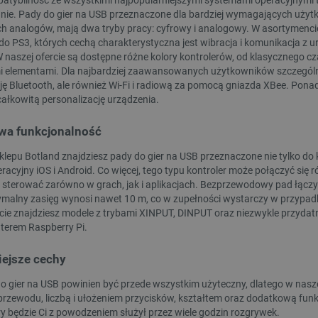
CC2652P7 EFR32MG21 do Home
3D Elegoo Centauri Carbon 2
ie. Pady do gier na USB przeznaczone dla bardziej wymagających użytk
Assistant...
h analogów, mają dwa tryby pracy: cyfrowy i analogowy. W asortymenc
deks:
PCL-27446
Indeks:
ELG-28218
 do PS3, których cechą charakterystyczna jest wibracja i komunikacja
 naszej ofercie są dostępne różne kolory kontrolerów, od klasycznego cz
 elementami. Dla najbardziej zaawansowanych użytkowników szczególnie
ę Bluetooth, ale również Wi-Fi i radiową za pomocą gniazda XBee. Ponad
ałkowitą personalizację urządzenia.
wa funkcjonalność
sklepu Botland znajdziesz pady do gier na USB przeznaczone nie tylko 
racyjny iOS i Android. Co więcej, tego typu kontroler może połączyć się
sterować zarówno w grach, jak i aplikacjach. Bezprzewodowy pad łączy
malny zasięg wynosi nawet 10 m, co w zupełności wystarczy w przyp
ie znajdziesz modele z trybami XINPUT, DINPUT oraz niezwykle przydatn
erem Raspberry Pi.
WYPRZEDAŻ
ejsze cechy
do gier na USB powinien być przede wszystkim użyteczny, dlatego w naszej
przewodu, liczbą i ułożeniem przycisków, kształtem oraz dodatkową funk
ry będzie Ci z powodzeniem służył przez wiele godzin rozgrywek.