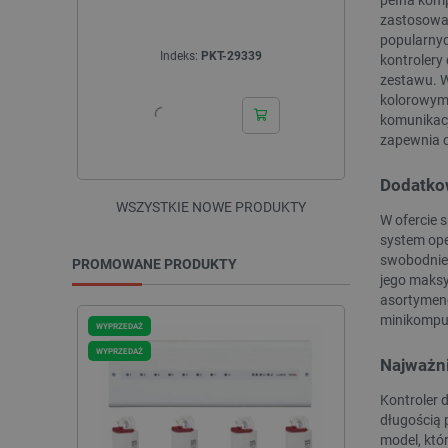
Multiradio 
zastosowan
popularnyc
Indeks:
PKT-29339
In
kontrolery
zestawu. W
kolorowymi
komunikacj
zapewnia c
Dodatko
WSZYSTKIE NOWE PRODUKTY
W ofercie 
system ope
swobodnie 
PROMOWANE PRODUKTY
jego maksy
asortymenc
minikomput
WYPRZEDAŻ
WYPRZEDAŻ
WYPRZEDAŻ
WYPRZEDAŻ
Najważni
Kontroler 
długością 
model, któ