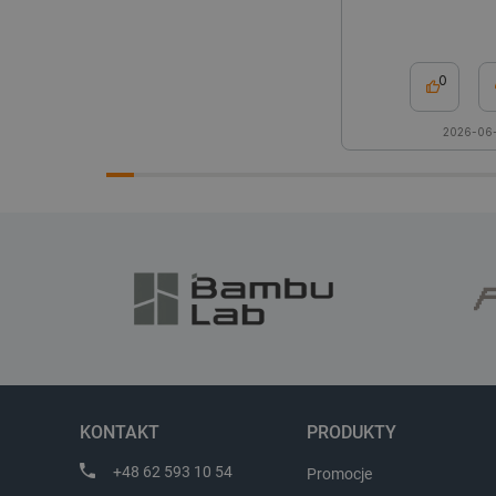
critData
0
2026-06-
CookieScriptConsent
LaVisitorId_Ym90bGFuZC5
critCartData
critAccountId
KONTAKT
PRODUKTY
Storage declaration
+48 62 593 10 54
Promocje