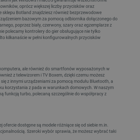
5V bq25185 USB typu C/DC/panel solarny -...
miernik energii Z
owników, oprócz większej liczby przycisków oraz
ie sklepu Botland znajdziesz również bezprzewodowe
Indeks:
ADA-28642
Indeks:
ZWV-
 z urządzeniem bazowym za pomocą odbiornika dołączonego do
arnego, poprzez biały, czerwony, szary oraz egzemplarze z
 polecamy kontrolery do gier obsługujące nie tylko
to kilkanaście w pełni konfigurowalnych przycisków
Najniższa cena z 30 dni
przed obniżką:
399,00 zł
do komputera, ale również do smartfonów wyposażonych w
 również z telewizorem i TV Boxem, dzięki czemu możesz
 się z innymi urządzeniami za pomocą modułu Bluetooth, a
adku korzystania z pada w warunkach domowych. W naszym
ą funkcją turbo, polecaną szczególnie do współpracy z
WYPRZEDAŻ
WYPRZEDAŻ
WYPRZEDAŻ
 ofercie dostępne są modele różniące się od siebie m.in.
cjonalnością. Szeroki wybór sprawia, że możesz wybrać taki