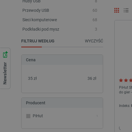
Huby USB
8
Przewody USB
60
Sieci komputerowe
68
Podkładki pod mysz
3
FILTRUJ WEDŁUG
WYCZYŚĆ
Cena
35
zł
36
zł
PiHut SN
do gier 
Producent
Indeks:
PiHut
1