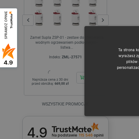
SPRAWDŹ OPINIE
Zamel Supla ZSP-01 - zestaw do sterowania
Tuya - intel
wodnym ogrzewaniem podłogowym -
Z
listwa...
Ta strona k
wyrażasz z
Indeks:
ZML-27571
I
4.9
plików
personalizac
Najniższa cena z 30 dni
Najniższa cen
przed obniżką:
669,00 zł
przed obniżk
WSZYSTKIE PROMOCJE
NIE
4.9
Na podstawie
115 546
opinii