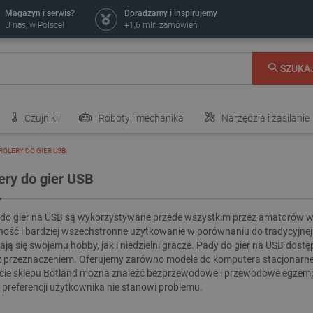
Magazyn i serwis?
Doradzamy i inspirujemy
U nas, w Polsce!
+1,6 mln zamówień
SZUKA
Czujniki
Roboty i mechanika
Narzędzia i zasilanie
OLERY DO GIER USB
ery do gier USB
 do gier na USB są wykorzystywane przede wszystkim przez amatorów wi
ność i bardziej wszechstronne użytkowanie w porównaniu do tradycyjnej 
ją się swojemu hobby, jak i niedzielni gracze. Pady do gier na USB dostęp
ż przeznaczeniem. Oferujemy zarówno modele do komputera stacjonarnego
ie sklepu Botland można znaleźć bezprzewodowe i przewodowe egzemp
 preferencji użytkownika nie stanowi problemu.