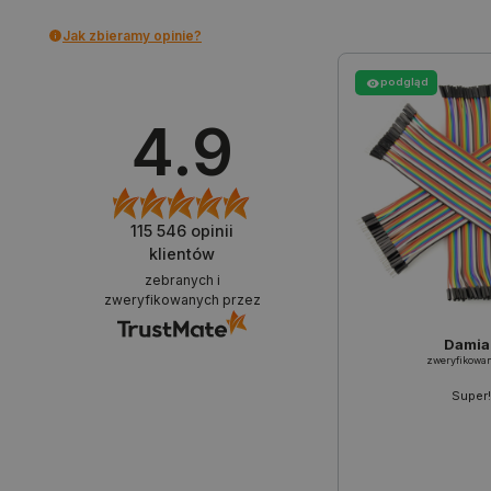
__cf_bm
Jak zbieramy opinie?
podgląd
PHPSESSID
4.9
_smvs
115 546
opinii
klientów
LaSID
zebranych i
zweryfikowanych przez
__cf_bm
Damia
zweryfikowa
Super!
isListDisplay
_lb_ccc