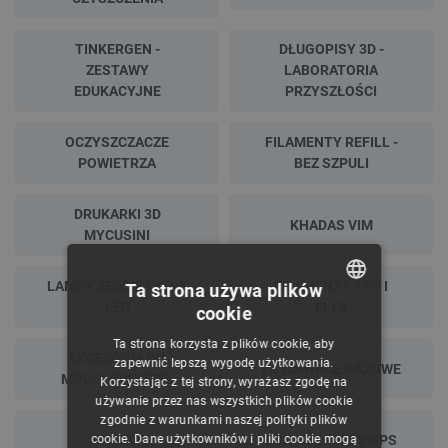
TINKERGEN -
DŁUGOPISY 3D -
ZESTAWY
LABORATORIA
EDUKACYJNE
PRZYSZŁOŚCI
OCZYSZCZACZE
FILAMENTY REFILL -
POWIETRZA
BEZ SZPULI
DRUKARKI 3D
KHADAS VIM
MYCUSINI
LAMPY ZEWNĘTRZNE
FILAMENTY TPU I
Ta strona używa plików
LED
FLEX
cookie
POLISH
Ta strona korzysta z plików cookie, aby
CZECH
AKCESORIA DO
zapewnić lepszą wygodę użytkowania.
LUTOWNICE GAZOWE
MODUŁÓW INTEL
Korzystając z tej strony, wyrażasz zgodę na
ENGLISH
używanie przez nas wszystkich plików cookie
zgodnie z warunkami naszej polityki plików
GERMAN
SPARKY
LOKALIZATORY GPS
cookie. Dane użytkowników i pliki cookie mogą