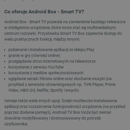
Co oferuje Android Box - Smart TV?
Android Box - Smart TV pozwala na zamienienie każdego telewizora
w inteligentne urządzenie, które może stać się multimedialnym
__cf_bm
Cloudflare Inc.
.bambulab.com
centrum rozrywki. Przystawka Smart TV Box zapewnia dostęp do
wielu praktycznych funkcji, między innymi:
pobieranie i instalowanie aplikacji ze sklepu Play
granie w gry (również online)
przeglądanie stron internetowych na telewizorze
korzystanie z serwisu YouTube
korzystanie z mediów społecznościowych
oglądanie seriali i filmów online oraz słuchanie muzyki (na
przykład z serwisów streamingowych np. TVN Player, Prime
Video, HBO GO, Netflix, Spotify i innych)
isListDisplay
botland.com.pl
Istnieje także wiele innych opcji. Dzięki możliwości instalowania
aplikacji oraz rozszerzenia funkcjonalności urządzenia (na przykład
poprzez dodanie pamięci), Android TV Box może być niemal
dowolnie modyfikowany i dostosowywany do potrzeb
użytkownika.
_lb_ccc
.botland.com.pl