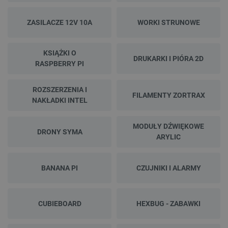
Niezbędne pliki cookie umożliwiają korzystanie z
podstawowych funkcji strony internetowej, takich
ZASILACZE 12V 10A
WORKI STRUNOWE
jak logowanie użytkownika i zarządzanie kontem.
Bez niezbędnych plików cookie nie można
prawidłowo korzystać ze strony internetowej.
KSIĄŻKI O
Provider /
DRUKARKI I PIÓRA 2D
Nazwa
RASPBERRY PI
Domena
PrestaShop-[abcdef0123456789]{32}
.botland.com.pl
ROZSZERZENIA I
FILAMENTY ZORTRAX
NAKŁADKI INTEL
_lb
.botland.com.pl
MODUŁY DŹWIĘKOWE
DRONY SYMA
ARYLIC
BANANA PI
CZUJNIKI I ALARMY
CUBIEBOARD
HEXBUG - ZABAWKI