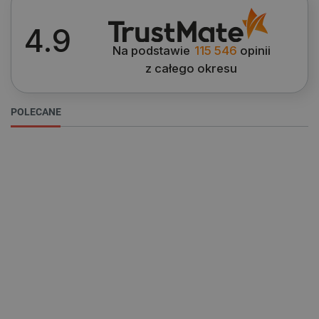
lokalna
ea_gu_ts
Pamięć
4.9
lokalna
Na podstawie
115 546
opinii
_gcl_ls
Pamięć
lokalna
z całego okresu
_smps
Pamięć
lokalna
POLECANE
luigis.env.v2.159265-
Pamięć
182023
sesji
_uetsid_exp
Pamięć
lokalna
_uetsid
Pamięć
lokalna
_smsp-r-65208
Pamięć
lokalna
cartSkuToUrl
Pamięć
lokalna
lastExternalReferrerTime
Pamięć
lokalna
smsr
Pamięć
lokalna