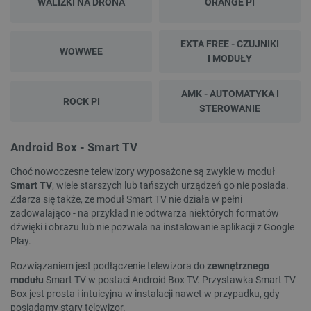
WALIZKI NA DRONA
ORANGE PI
EXTA FREE - CZUJNIKI
WOWWEE
I MODUŁY
AMK - AUTOMATYKA I
ROCK PI
STEROWANIE
Android Box - Smart TV
Choć nowoczesne telewizory wyposażone są zwykle w moduł
Smart TV
, wiele starszych lub tańszych urządzeń go nie posiada.
Zdarza się także, że moduł Smart TV nie działa w pełni
_smvs
.botland.com.pl
zadowalająco - na przykład nie odtwarza niektórych formatów
dźwięki i obrazu lub nie pozwala na instalowanie aplikacji z Google
Play.
Rozwiązaniem jest podłączenie telewizora do
zewnętrznego
modułu
Smart TV w postaci Android Box TV. Przystawka Smart TV
LaSID
Quality Unit LLC
Box jest prosta i intuicyjna w instalacji nawet w przypadku, gdy
botland.com.pl
posiadamy stary telewizor.