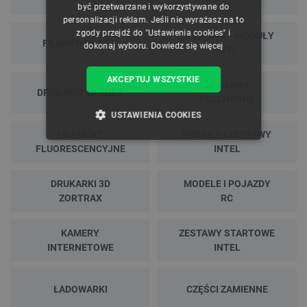
być przetwarzane i wykorzystywane do
personalizacji reklam. Jeśli nie wyrażasz na to
zgody przejdź do "Ustawienia cookies" i
NETRONIX - MODUŁY
FILAMENTY SILK
dokonaj wyboru.
Dowiedz się więcej
RFID
AKCEPTUJ WSZYSTKIE
GŁOŚNIKI
DRUKARKI 3D ANET
PRZENOŚNE
USTAWIENIA COOKIES
FILAMENT
MODUŁY I ZESTAWY
NIEZBĘDNE
WYDAJNOŚĆ
FLUORESCENCYJNE
INTEL
TARGETOWANIE
DRUKARKI 3D
MODELE I POJAZDY
ZORTRAX
RC
FUNKCJONALNOŚĆ
KAMERY
ZESTAWY STARTOWE
INTERNETOWE
INTEL
Niezbędne
Wydajność
Targetowanie
ŁADOWARKI
CZĘŚCI ZAMIENNE
Funkcjonalność