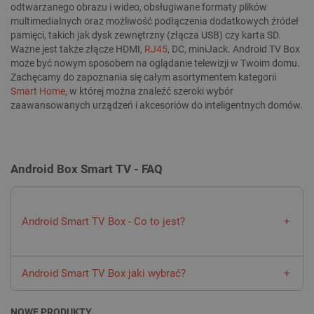
odtwarzanego obrazu i wideo, obsługiwane formaty plików
multimedialnych oraz możliwość podłączenia dodatkowych źródeł
CookieScriptConsent
CookieScript
pamięci, takich jak dysk zewnętrzny (złącza USB) czy karta SD.
botland.com.pl
Ważne jest także złącze HDMI,
RJ45
, DC, miniJack. Android TV Box
może być nowym sposobem na oglądanie telewizji w Twoim domu.
Zachęcamy do zapoznania się całym asortymentem kategorii
Smart Home
, w której można znaleźć szeroki wybór
zaawansowanych urządzeń i akcesoriów do inteligentnych domów.
Android Box Smart TV - FAQ
LaVisitorId_Ym90bGFuZC5sYWRlc2suY29tLw
.botland.com.pl
Android Smart TV Box - Co to jest?
Android Smart TV Box to niewielki
minikomputer
w postaci
critCartData
botland.com.pl
„kostki”, podłączanej do telewizora za pośrednictwem kabla
Android Smart TV Box jaki wybrać?
HDMI i pełniącej rolę odtwarzacza sieciowego dla mediów
strumieniowych (np. Netflix czy YouTube) oraz lokalnych
Decydując się na zakup Android Smart TV Box warto wybrać
plików multimedialnych, zapisanych na pendrivie lub dysku
model, który wspiera możliwie nową wersję systemu
NOWE PRODUKTY
WYCZYŚĆ