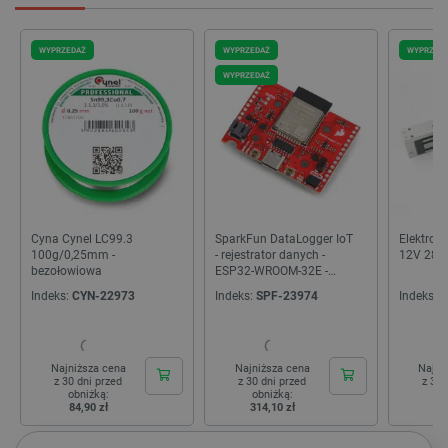
_uetvid_exp
Pamięć
lokalna
dlapi_ucp
Pamięć
WYPRZEDAŻ
WYPRZEDAŻ
WYPRZED
lokalna
WYPRZEDAŻ
_cltk
Pamięć
sesji
smforms
Pamięć
lokalna
_smvc
Pamięć
lokalna
lbx_ac_easystorage
Pamięć
sesji
Cyna Cynel LC99.3
SparkFun DataLogger IoT
Elektrom
100g/0,25mm -
- rejestrator danych -
12V 280
dlapi_consent
Pamięć
bezołowiowa
ESP32-WROOM-32E -
lokalna
SparkFun DEV-22462
Indeks:
CYN-22973
Indeks:
SPF-23974
Indeks:
A
_uetvid
Pamięć
lokalna
_smsps
Pamięć
lokalna
Najniższa cena
Najniższa cena
Najni
z 30 dni przed
z 30 dni przed
z 30 
lastExternalReferrer
Pamięć
obniżką:
obniżką:
ob
lokalna
84,90 zł
314,10 zł
16
ea_lu_ts
Pamięć