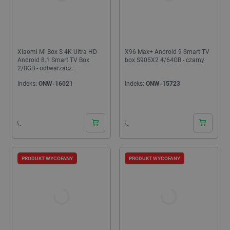
Xiaomi Mi Box S 4K Ultra HD
X96 Max+ Android 9 Smart TV
Android 8.1 Smart TV Box
box S905X2 4/64GB - czarny
2/8GB - odtwarzacz
multimedialny
Indeks:
ONW-16021
Indeks:
ONW-15723
PRODUKT WYCOFANY
PRODUKT WYCOFANY