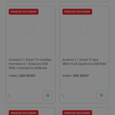
PRODUKT WYCOFANY
PRODUKT WYCOFANY
Android 5.1 Smart TV OverMax
Android 5.1 Smart TV Box
Homebox 4.1 OctaCore 2GB
M8S+ Kodi QuadCore 2GB RAM
RAM + klawiatura AirMouse
Indeks:
ZAS-06303
Indeks:
ZAS-05267
PRODUKT WYCOFANY
PRODUKT WYCOFANY