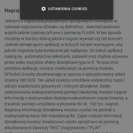
USTAWIENIA COOKIES
Nagraj się!
Jednymi z najbardziej popularnych sprzętowych rozwiązań w
NIEZBĘDNE
WYDAJNOŚĆ
zakresie nagrywania dźwięku są dyktafony - dawniej kasetowe,
współcześnie częściej cyfrowe z pamięcią FLASH. W ten sposób
TARGETOWANIE
możemy w bardzo dobrej jakości nagrać wywiad czy też koncert.
Jednak istnieje sporo aplikacji, w których nie jest wymagane, aby
FUNKCJONALNOŚĆ
jakość nagrania była koniecznie jak najlepsza. Do takich aplikacji
należą np. automatyczne sekretarki, zabawki oraz chętnie używane
przez wielu muzyków efekty dźwiękowe typu lo-fi. Te oraz inne
podobne aplikacje, możesz zrealizować za pomocą modułu
DFRobot Gravity zbudowanego w oparciu o specjalizowany układ
Niezbędne
Wydajność
Targetowanie
scalony ISD1820. Ten układ scalony umożliwia wielokrotny zapis i
odczyt wiadomości głosowych i różnych dźwięków. Dzięki
Funkcjonalność
zastosowaniu wielopoziomowej pamięci nieulotnej, możesz nagrać
Niezbędne pliki cookie umożliwiają korzystanie z
informację o maksymalnie dziesięciosekundowym czasie trwania, a
podstawowych funkcji strony internetowej, takich
trwałość pamięci umożliwia wykonanie do ok. 100 tys. nagrań.
jak logowanie użytkownika i zarządzanie kontem.
Nagraną informację dźwiękową możesz wysłać na głośnik o
Bez niezbędnych plików cookie nie można
maksymalnej mocy 3W i impedancji 8Ω. Zapis i odczyt informacji
prawidłowo korzystać ze strony internetowej.
dźwiękowej możesz zrealizować czysto sprzętowo za pomocą
Provider /
wbudowanych klawiszy “REC” (nagrywanie) i “PLAY”
Nazwa
Domena