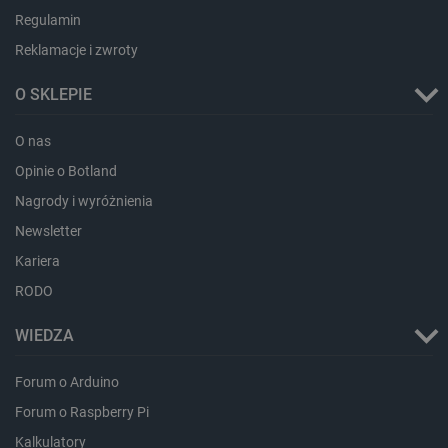
Regulamin
Reklamacje i zwroty
O SKLEPIE
critData
botland.com.pl
O nas
Opinie o Botland
Nagrody i wyróżnienia
Newsletter
Kariera
RODO
WIEDZA
CookieScriptConsent
CookieScript
botland.com.pl
Forum o Arduino
Forum o Raspberry Pi
Kalkulatory