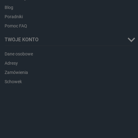
Blog
Poradniki
Pomoc FAQ
TWOJE KONTO
LaVisitorId_Ym90bGFuZC5sYWRlc2suY29tLw
.botland.com.pl
Dane osobowe
Adresy
critCartData
botland.com.pl
Zamówienia
Schowek
critAccountId
botland.com.pl