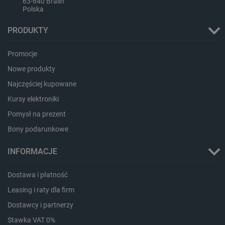
63-640 Bralin
Polska
PRODUKTY
Promocje
Nowe produkty
Najczęściej kupowane
isListDisplay
botland.com.pl
Kursy elektroniki
Pomysł na prezent
Bony podarunkowe
INFORMACJE
_lb_ccc
.botland.com.pl
Dostawa i płatność
Leasing i raty dla firm
Dostawcy i partnerzy
Stawka VAT 0%