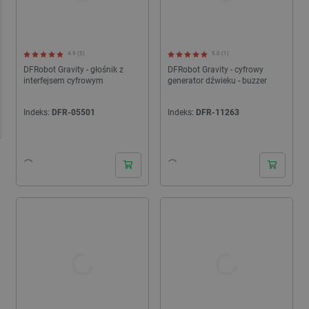
4.9 (5)
5.0 (1)
DFRobot Gravity - głośnik z
DFRobot Gravity - cyfrowy
interfejsem cyfrowym
generator dźwieku - buzzer
Indeks:
DFR-05501
Indeks:
DFR-11263
24h
24h