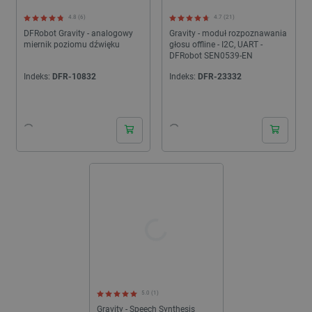
4.8 (6)
4.7 (21)
DFRobot Gravity - analogowy
Gravity - moduł rozpoznawania
miernik poziomu dźwięku
głosu offline - I2C, UART -
DFRobot SEN0539-EN
Indeks:
DFR-10832
Indeks:
DFR-23332
24h
24h
5.0 (1)
Gravity - Speech Synthesis