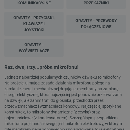
KOMUNIKACYJNE
PRZEKAŹNIKI
GRAVITY - PRZYCISKI,
GRAVITY - PRZEWODY
KLAWISZE I
POŁĄCZENIOWE
JOYSTICKI
GRAVITY -
WYŚWIETLACZE
Raz, dwa, trzy...próba mikrofonu!
Jedne z najbardziej popularnych czujników dźwięku to mikrofony.
Najprościej ujmując, zasada działania mikrofonu polega na
zamianie energii mechanicznej drgającej membrany na zamianę
energii elektrycznej, która najczęściej jest ponownie przetwarzana
na dźwięk, ale zanim trafi do głośnika, przechodzi przez
przedwzmacniacz i wzmacniacz końcowy. Najczęściej spotykane
konstrukcje, to mikrofony dynamiczne (z cewką) oraz
pojemnościowe (z kondensatorem). Szczególnym przypadkiem
mikrofonu pojemnościowego, jest mikrofon elektretowy, w którym
rolę membrany pełni odpowiednio spolaryzowana folia elektretowa.