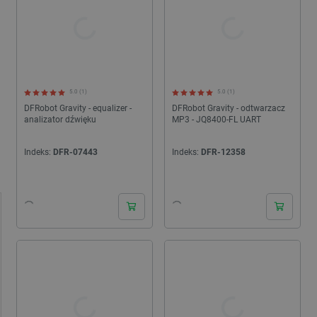
5.0 (1)
5.0 (1)
DFRobot Gravity - equalizer -
DFRobot Gravity - odtwarzacz
analizator dźwięku
MP3 - JQ8400-FL UART
Indeks:
DFR-07443
Indeks:
DFR-12358
24h
24h