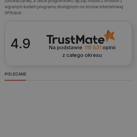
(odtwarzanie), a także programowo, łącząc moduł z Arduino z
PrestaShop-[abcdef0123456789]{32}
.botland.com.pl
wgranym kodem programu dostępnym na stronie internetowej
DFRobot.
WYCZYŚĆ
_lb
.botland.com.pl
4.9
Cena
Na podstawie
115 531
opinii
z całego okresu
9
zł
165
zł
POLECANE
Producent
Polityce prywatności Google
DFRobot
9
VISITOR_PRIVACY_METADATA
YouTube
.youtube.com