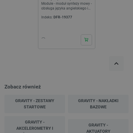
Module - moduł syntezy mowy -
obsługa języka angielskiego i
chińskiego - DFRobot DFR0760
Indeks:
DFR-19377
Zobacz również
GRAVITY - ZESTAWY
GRAVITY - NAKŁADKI
STARTOWE
BAZOWE
GRAVITY -
GRAVITY -
AKCELEROMETRY I
AKTUATORY