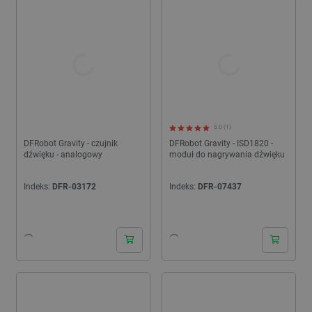
Gravity są w pełni kompatybilne ze specyfikacją sprzętowo-
programową środowiska Arduino.
5.0 (1)
DFRobot Gravity - czujnik
DFRobot Gravity - ISD1820 -
dźwięku - analogowy
moduł do nagrywania dźwięku
Indeks:
DFR-03172
Indeks:
DFR-07437
24h
24h