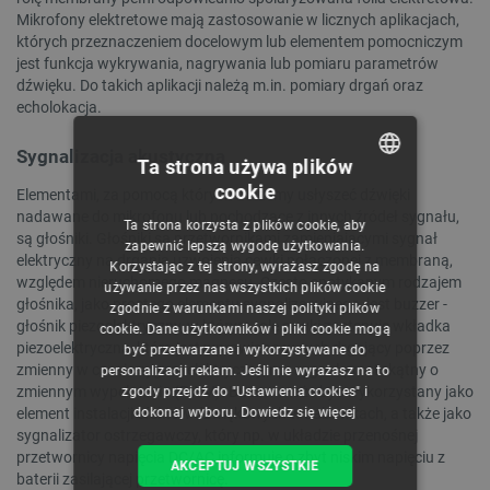
Mikrofony elektretowe mają zastosowanie w licznych aplikacjach,
których przeznaczeniem docelowym lub elementem pomocniczym
jest funkcja wykrywania, nagrywania lub pomiaru parametrów
dźwięku. Do takich aplikacji należą m.in. pomiary drgań oraz
echolokacja.
Sygnalizacja akustyczna
Ta strona używa plików
cookie
Elementami, za pomocą których możemy usłyszeć dźwięki
POLISH
nadawane do mikrofonu lub pochodzące z innych źródeł sygnału,
Ta strona korzysta z plików cookie, aby
CZECH
są głośniki. Głośniki są przetwornikami zamieniającymi sygnał
zapewnić lepszą wygodę użytkowania.
elektryczny na drgania uzwojenia cewki połączonej z membraną,
Korzystając z tej strony, wyrażasz zgodę na
ENGLISH
względem nieruchomego magnesu. Często spotykanym rodzajem
używanie przez nas wszystkich plików cookie
głośnika, jako prostego elementu sygnalizacyjnego, jest buzzer -
zgodnie z warunkami naszej polityki plików
GERMAN
głośnik piezoelektryczny, w którym rolę cewki zastępuje wkładka
cookie. Dane użytkowników i pliki cookie mogą
piezoelektryczna, która jest wprawiana w ruch drgający poprzez
być przetwarzane i wykorzystywane do
zmienny w czasie sygnał elektryczny, np. sygnał prostokątny o
personalizacji reklam. Jeśli nie wyrażasz na to
zmiennym wypełnieniu (PWM). Buzzer może być wykorzystany jako
zgody przejdź do "Ustawienia cookies" i
dokonaj wyboru.
Dowiedz się więcej
element instalacji efektów dźwiękowych w zabawkach, a także jako
sygnalizator ostrzegawczy, który np. w układzie przenośnej
przetwornicy napięcia DC/AC informuje o zbyt niskim napięciu z
AKCEPTUJ WSZYSTKIE
baterii zasilającej przetwornicę.