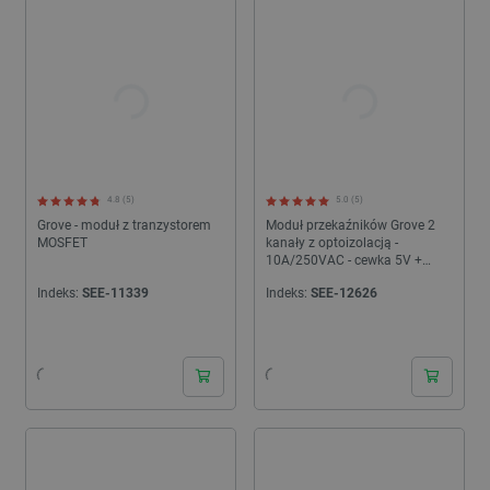
wątpliwości, nasz dział techniczny jest do Państwa dyspozycji i
chętnie służy pomocą.
4.8 (5)
5.0 (5)
Grove - moduł z tranzystorem
Moduł przekaźników Grove 2
MOSFET
kanały z optoizolacją -
10A/250VAC - cewka 5V +
obudowa
Indeks:
SEE-11339
Indeks:
SEE-12626
24h
24h