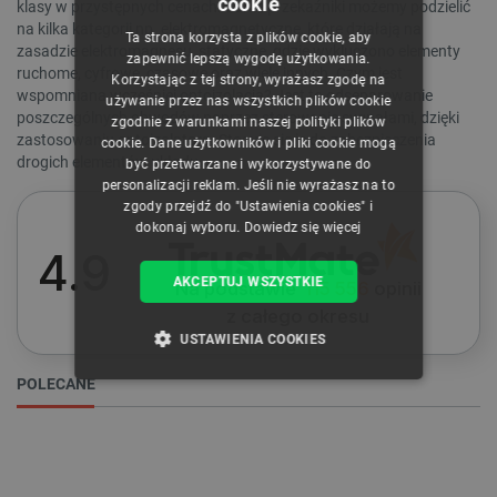
cookie
klasy w przystępnych cenach. Same przekaźniki możemy podzielić
POLISH
na kilka kategorii np. elektromagnetyczne, które działają na
Ta strona korzysta z plików cookie, aby
CZECH
zasadzie elektromagnesu, statyczne, gdzie wykluczono elementy
zapewnić lepszą wygodę użytkowania.
ruchome, cyfrowe, czasowe oraz wiele innych. Czym jest
Korzystając z tej strony, wyrażasz zgodę na
ENGLISH
wspomniana wcześniej optoizolacja? Jest to odseparowanie
używanie przez nas wszystkich plików cookie
poszczególnych obwodów poprzez sterowanie sygnałami, dzięki
zgodnie z warunkami naszej polityki plików
GERMAN
zastosowaniu optoizolatora. Stosuje się je do zabezpieczenia
cookie. Dane użytkowników i pliki cookie mogą
drogich elementów układu.
być przetwarzane i wykorzystywane do
personalizacji reklam. Jeśli nie wyrażasz na to
WYCZYŚĆ
zgody przejdź do "Ustawienia cookies" i
dokonaj wyboru.
Dowiedz się więcej
4.9
Cena
AKCEPTUJ WSZYSTKIE
Na podstawie
115 556
opinii
z całego okresu
USTAWIENIA COOKIES
12
zł
62
zł
POLECANE
NIEZBĘDNE
WYDAJNOŚĆ
Producent
TARGETOWANIE
Seeedstudio
5
FUNKCJONALNOŚĆ