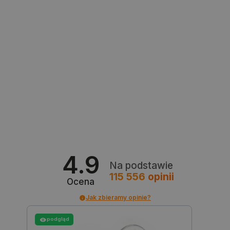
Niezbędne
Wydajność
Targetowanie
Funkcjonalność
Niezbędne pliki cookie umożliwiają korzystanie z
podstawowych funkcji strony internetowej, takich
jak logowanie użytkownika i zarządzanie kontem.
Bez niezbędnych plików cookie nie można
prawidłowo korzystać ze strony internetowej.
Provider /
Nazwa
Domena
PrestaShop-[abcdef0123456789]{32}
.botland.com.pl
4.9
Na podstawie
115 556
opinii
Ocena
_lb
.botland.com.pl
Jak zbieramy opinie?
podgląd