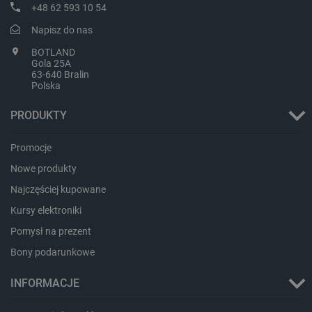
+48 62 593 10 54
Napisz do nas
PHPSESSID
PHP.net
BOTLAND
botland.com.pl
Gola 25A
63-640 Bralin
Polska
PRODUKTY
Promocje
Nowe produkty
Najczęściej kupowane
Kursy elektroniki
Pomysł na prezent
Bony podarunkowe
INFORMACJE
_smvs
.botland.com.pl