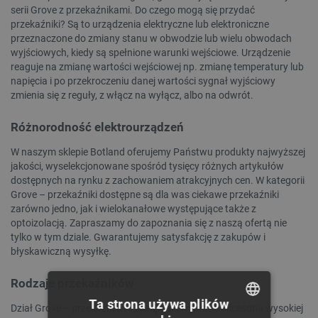
serii Grove z przekaźnikami. Do czego mogą się przydać
przekaźniki? Są to urządzenia elektryczne lub elektroniczne
przeznaczone do zmiany stanu w obwodzie lub wielu obwodach
wyjściowych, kiedy są spełnione warunki wejściowe. Urządzenie
reaguje na zmianę wartości wejściowej np. zmianę temperatury lub
napięcia i po przekroczeniu danej wartości sygnał wyjściowy
zmienia się z reguły, z włącz na wyłącz, albo na odwrót.
Różnorodność elektrourządzeń
W naszym sklepie Botland oferujemy Państwu produkty najwyższej
jakości, wyselekcjonowane spośród tysięcy różnych artykułów
dostępnych na rynku z zachowaniem atrakcyjnych cen. W kategorii
Grove – przekaźniki dostępne są dla was ciekawe przekaźniki
zarówno jedno, jak i wielokanałowe występujące także z
optoizolacją. Zapraszamy do zapoznania się z naszą ofertą nie
tylko w tym dziale. Gwarantujemy satysfakcję z zakupów i
błyskawiczną wysyłkę.
Rodzaje przekaźników
Ta strona używa plików
Dział Grove – przekaźniki to specjalnie wybrane akcesoria wysokiej