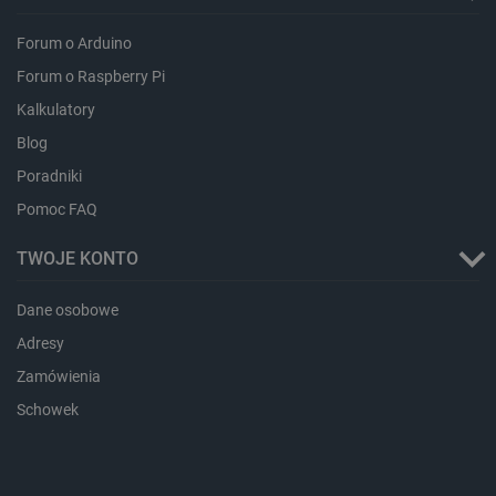
isListDisplay
botland.com.pl
Forum o Arduino
Forum o Raspberry Pi
Kalkulatory
Blog
_lb_ccc
.botland.com.pl
Poradniki
Pomoc FAQ
TWOJE KONTO
Dane osobowe
Adresy
Zamówienia
Schowek
critData
botland.com.pl