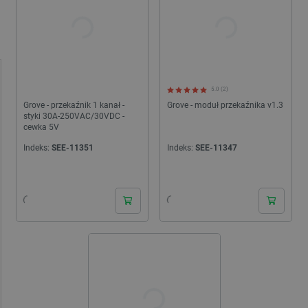
5.0 (2)
Grove - przekaźnik 1 kanał -
Grove - moduł przekaźnika v1.3
styki 30A-250VAC/30VDC -
cewka 5V
Indeks:
SEE-11351
Indeks:
SEE-11347
24h