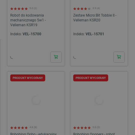
5.0 (2)
3.9 (4)
Robot do kodowania
Zestaw Micro:Bit Tobbie II -
mechanicznego 5w1 -
Velleman KSR20
Velleman KSR19
Indeks:
VEL-15700
Indeks:
VEL-15701
24h
24h
PRODUKT WYCOFANY
PRODUKT WYCOFANY
4.8 (8)
5.0 (3)
Robobloq Qobo - edukacyjny
Robobloq Qoopers - robot