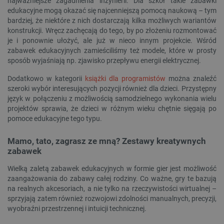
najważniejsze zagadnienia inżynierii. Dla szkół takie zabawki
edukacyjne mogą okazać się najcenniejszą pomocą naukową – tym
bardziej, że niektóre z nich dostarczają kilka możliwych wariantów
konstrukcji. Wręcz zachęcają do tego, by po złożeniu rozmontować
je i ponownie ułożyć, ale już w nieco innym projekcie. Wśród
zabawek edukacyjnych zamieściliśmy też modele, które w prosty
sposób wyjaśniają np. zjawisko przepływu energii elektrycznej.
Dodatkowo w kategorii
książki dla programistów
można znaleźć
szeroki wybór interesujących pozycji również dla dzieci. Przystępny
język w połączeniu z możliwością samodzielnego wykonania wielu
projektów sprawia, że dzieci w różnym wieku chętnie sięgają po
pomoce edukacyjne tego typu.
Mamo, tato, zagrasz ze mną? Zestawy kreatywnych
zabawek
Wielką zaletą zabawek edukacyjnych w formie gier jest możliwość
zaangażowania do zabawy całej rodziny. Co ważne, gry te bazują
na realnych akcesoriach, a nie tylko na rzeczywistości wirtualnej –
sprzyjają zatem również rozwojowi zdolności manualnych, precyzji,
wyobraźni przestrzennej i intuicji technicznej.