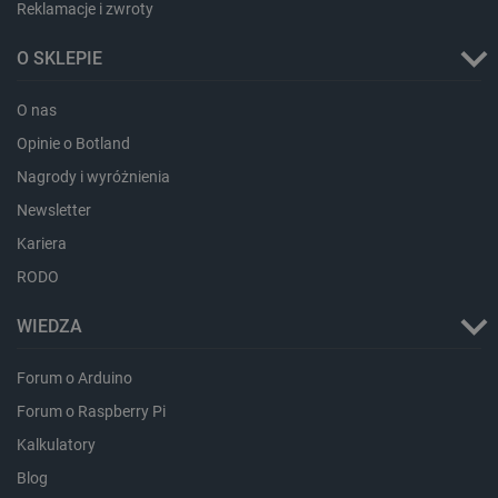
Reklamacje i zwroty
O SKLEPIE
O nas
Opinie o Botland
Nagrody i wyróżnienia
isListDisplay
botland.com.pl
Newsletter
Kariera
RODO
_lb_ccc
.botland.com.pl
WIEDZA
Forum o Arduino
Forum o Raspberry Pi
Kalkulatory
Blog