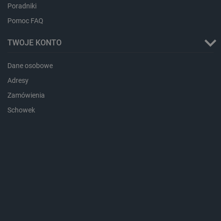
Poradniki
Pomoc FAQ
TWOJE KONTO
critData
botland.com.pl
Dane osobowe
Adresy
Zamówienia
Schowek
CookieScriptConsent
CookieScript
botland.com.pl