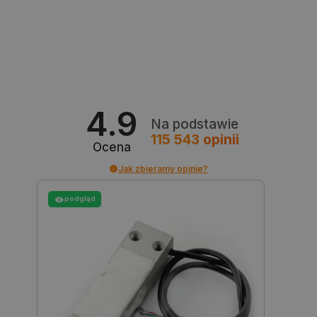
_lb
.botland.com.pl
4.9
Na podstawie
115 543
opinii
Ocena
Jak zbieramy opinie?
podgląd
Polityce prywatności Google
VISITOR_PRIVACY_METADATA
YouTube
.youtube.com