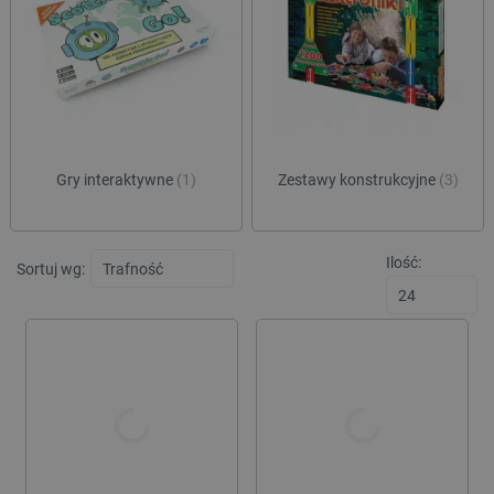
szkół. Mogą one w ciekawy i niebanalny sposób uzupełnić lekcje
fizyki, techniki albo zajęcia pozalekcyjne.
Gry interaktywne
(1)
Zestawy konstrukcyjne
(3)
Ilość:
Sortuj wg: