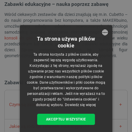
Zabawki edukacyjne – nauka poprzez zabawę
Wśród ciekawych zestawów dla dzieci znajdują się m.in. Cubetto –
do nauki programowania bez komputera, a także MAKERbuino,
umożliwiający młodym adeptom nowoczesnych technologii
samodzielną budowę urządzenia elektronicznego – przenośnej
Ta strona używa plików
konsoli do gier
. Bez względu na to, czy pociecha jest w wieku
przedszkolnym lub szkole podstawowej, zabawki edukacyjne dla
cookie
POLISH
dzieci. Spraw swojemu maluchowi np. komplet figur
Ta strona korzysta z plików cookie, aby
geometrycznych, dzięki którym nauczy się podstaw geometrii.
CZECH
zapewnić lepszą wygodę użytkowania.
Korzystając z tej strony, wyrażasz zgodę na
ENGLISH
używanie przez nas wszystkich plików cookie
zgodnie z warunkami naszej polityki plików
GERMAN
Zabawki edukacyjne - FAQ
cookie. Dane użytkowników i pliki cookie mogą
być przetwarzane i wykorzystywane do
personalizacji reklam. Jeśli nie wyrażasz na to
zgody przejdź do "Ustawienia cookies" i
Czym są zabawki edukacyjne?
dokonaj wyboru.
Dowiedz się więcej
Zabawki edukacyjne to rodzaj zabawek, które nie tylko
AKCEPTUJ WSZYSTKIE
zapewniają dziecku rozrywkę, ale i wspomagają jego rozwój na
Jakie są rodzaje zabawek edukacyjnych?
określonych polach.