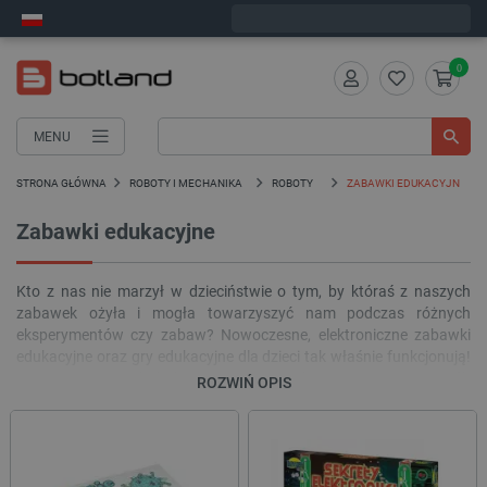
Wyślemy w poniedziałek
0
MENU
STRONA GŁÓWNA
ROBOTY I MECHANIKA
ROBOTY
ZABAWKI EDUKACYJNE
Zabawki edukacyjne
Kto z nas nie marzył w dzieciństwie o tym, by któraś z naszych
zabawek ożyła i mogła towarzyszyć nam podczas różnych
eksperymentów czy zabaw? Nowoczesne, elektroniczne zabawki
edukacyjne oraz gry edukacyjne dla dzieci tak właśnie funkcjonują!
A przy tym mają dodatkową, ogromną zaletę: w przyjazny sposób
ROZWIŃ OPIS
zachęcają do zdobywania nowych umiejętności, wiedzy, uczą
cierpliwości i wspomagają prawidłowy rozwój dziecka. Z tego
względu wiele produktów z kategorii Zabawki edukacyjne –
zwłaszcza zestawy konstrukcyjne – rekomendujemy również dla