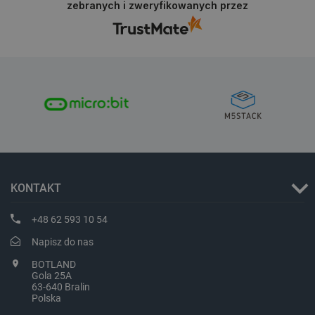
.webshopapp.com
zebranych i zweryfikowanych przez
PHPSESSID
PHP.net
botland.com.pl
KONTAKT
+48 62 593 10 54
Napisz do nas
BOTLAND
Gola 25A
63-640 Bralin
Polska