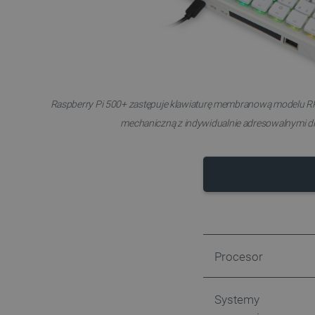
LaSID
__cf_bm
isListDisplay
Raspberry Pi 500+ zastępuje klawiaturę membranową modelu RPi
mechaniczną z indywidualnie adresowalnymi d
_lb_ccc
critData
CookieScriptConsent
Procesor
Systemy
LaVisitorId_Ym90bGFuZC5