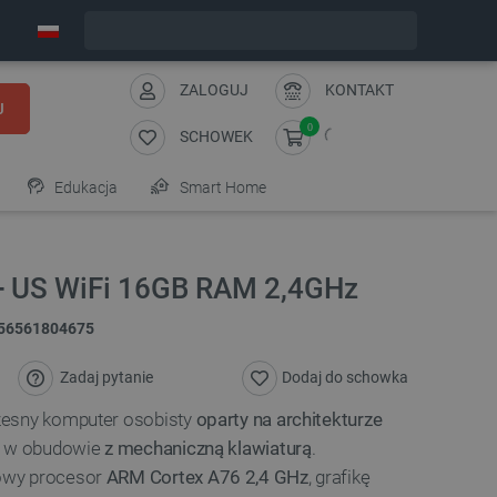
Wyślemy w poniedziałek
ZALOGUJ
KONTAKT
J
0
SCHOWEK
Edukacja
Smart Home
+ US WiFi 16GB RAM 2,4GHz
56561804675
Zadaj pytanie
Dodaj do schowka
zesny komputer osobisty
oparty na architekturze
y w obudowie
z mechaniczną klawiaturą
.
owy procesor
ARM Cortex A76 2,4 GHz
, grafikę