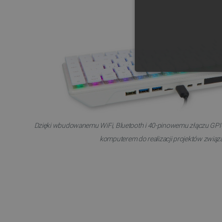
NIE
Dzięki wbudowanemu WiFi, Bluetooth i 40-pinowemu złączu GPIO,
komputerem do realizacji projektów związa
Niezbędne pliki cookie umożl
Bez niezbędnych plików cooki
Nazwa
PrestaShop-[abcdef0123456
_lb