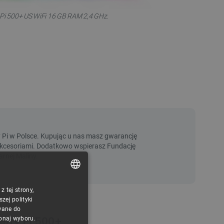
Pi 500+ US WiFi 16 GB RAM 2,4 GHz.
 tej strony,
POLISH
ej polityki
CZECH
wane do
rry Pi 500+
konaj wyboru.
ENGLISH