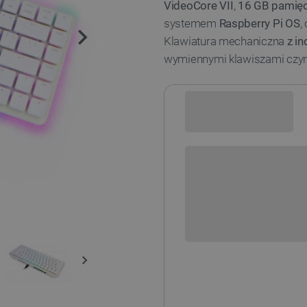
VideoCore VII
,
16 GB pamię
systemem
Raspberry Pi OS
,
Klawiatura mechaniczna
z i
wymiennymi klawiszami czyni 
Sprawdź opcje płatności i finan
+
-
DODAJ
Dodatkowa ochrona EasyPr