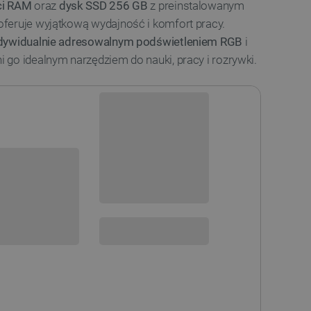
ci RAM
oraz
dysk SSD 256 GB
z preinstalowanym
 oferuje wyjątkową wydajność i komfort pracy.
ndywidualnie adresowalnym podświetleniem RGB
i
go idealnym narzędziem do nauki, pracy i rozrywki.
Dostępny
Wysyłka
24h
Darmowa
dostawa
sowania:
30 dni
na zwrot
SPRAWDŹ ILOŚĆ
 DO KOSZYKA
otect
i