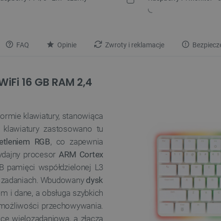
FAQ
Opinie
Zwroty i reklamacje
Bezpiecz
WiFi 16 GB RAM 2,4
ormie klawiatury, stanowiąca
klawiatury zastosowano tu
etleniem RGB
, co zapewnia
ydajny procesor
ARM Cortex
B pamięci współdzielonej L3
ch zadaniach. Wbudowany
dysk
m i dane, a obsługa szybkich
możliwości przechowywania.
ę wielozadaniową, a złącza