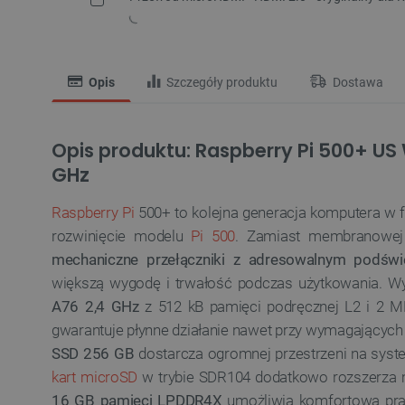
Opis
Szczegóły produktu
Dostawa
Opis produktu: Raspberry Pi 500+ US 
GHz
Raspberry Pi
500+ to kolejna generacja komputera w f
rozwinięcie modelu
Pi 500
. Zamiast membranowej 
mechaniczne przełączniki z adresowalnym podświ
większą wygodę i trwałość podczas użytkowania. W
A76 2,4 GHz
z 512 kB pamięci podręcznej L2 i 2 M
gwarantuje płynne działanie nawet przy wymagający
SSD 256 GB
dostarcza ogromnej przestrzeni na syste
kart microSD
w trybie SDR104 dodatkowo rozszerza 
16 GB pamięci LPDDR4X
umożliwia komfortową prac