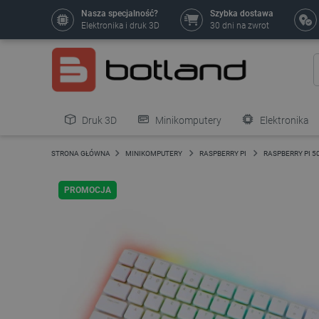
Nasza specjalność?
Szybka dostawa
Elektronika i druk 3D
30 dni na zwrot
Druk 3D
Minikomputery
Elektronika
Pozostałe
STRONA GŁÓWNA
MINIKOMPUTERY
RASPBERRY PI
RASPBERRY PI 5
PROMOCJA