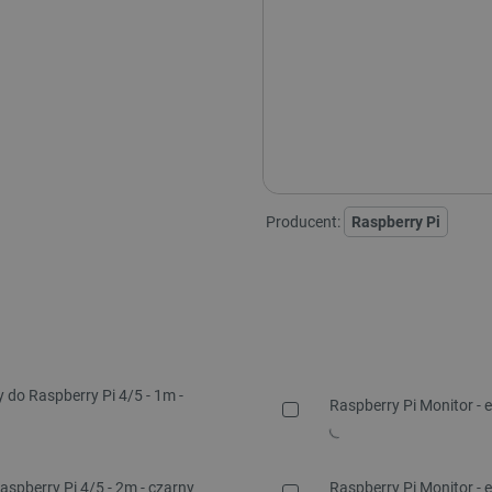
Dodatkowe 12 mies
Dodatkowe 36 mies
Raspberry Pi 500+ - wersja:
RASPBERRY PI 500+
RASPB
US
EU +
Producent:
Raspberry Pi
do Raspberry Pi 4/5 - 1m -
Raspberry Pi Monitor - 
spberry Pi 4/5 - 2m - czarny
Raspberry Pi Monitor - 