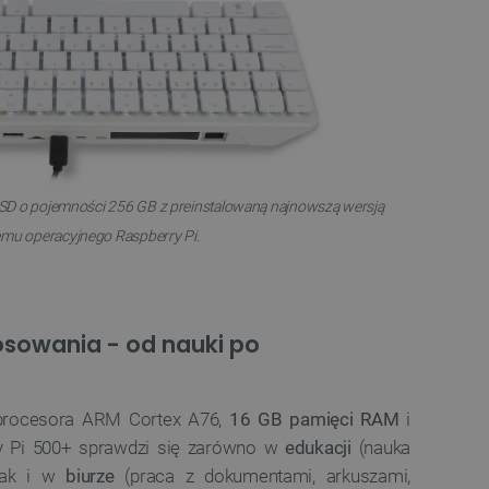
a, zwiększając wydajność
ytkownika.
ny do przechowywania zgody
ności dla ich interakcji z
otyczące zgody
ityki i ustawienia
e ich preferencje zostaną
sesjach.
różniania ludzi i botów. Jest
ernetowej, ponieważ
ch raportów na temat
SSD o pojemności 256 GB z preinstalowaną najnowszą wersją
ternetowej.
emu operacyjnego Raspberry Pi.
różniania ludzi i botów. Jest
ernetowej, ponieważ
ch raportów na temat
ternetowej.
likacje oparte na języku
sowania - od nauki po
ogólnego przeznaczenia
ch sesji użytkownika.
rowana losowo, sposób jej
 dla witryny, ale dobrym
nie statusu zalogowanego
mi.
 procesora ARM Cortex A76,
16 GB pamięci RAM
i
ry Pi 500+ sprawdzi się zarówno w
edukacji
(nauka
ny do zarządzania stanem
ania stron.
 jak i w
biurze
(praca z dokumentami, arkuszami,