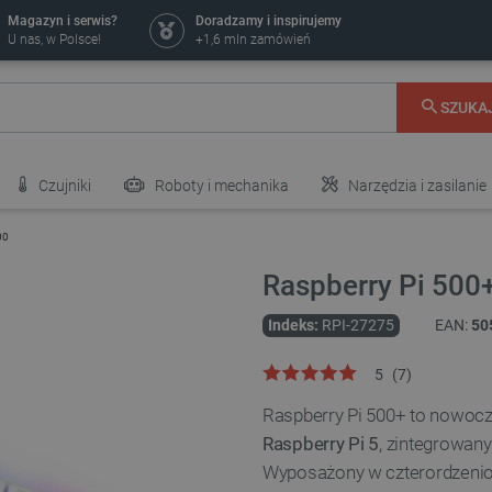
Magazyn i serwis?
Doradzamy i inspirujemy
U nas, w Polsce!
+1,6 mln zamówień
SZUKA
Czujniki
Roboty i mechanika
Narzędzia i zasilanie
00
Raspberry Pi 500
Indeks:
RPI-27275
EAN:
50
5
(
7
)
Raspberry Pi 500+ to nowoc
Raspberry Pi 5
, zintegrowan
Wyposażony w czterordzeni