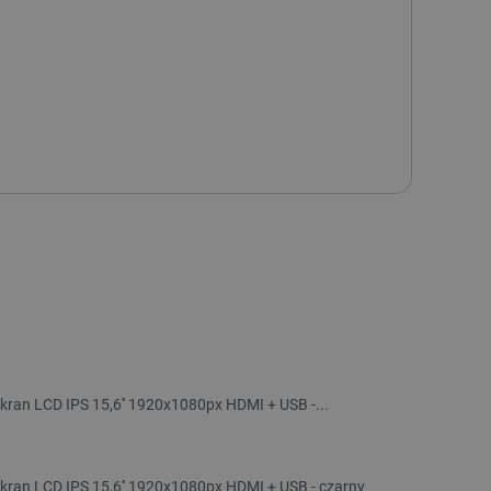
ięcy ochrony serwisowej
(+139 zł)
ięcy ochrony serwisowej
(+249 zł)
ERRY PI 500+
 AKCESORIA
ekran LCD IPS 15,6'' 1920x1080px HDMI + USB -...
ekran LCD IPS 15,6'' 1920x1080px HDMI + USB - czarny