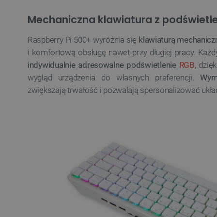
Mechaniczna klawiatura z podświetl
VISITOR_PRIVACY_METAD
Raspberry Pi 500+ wyróżnia się
klawiaturą mechanicz
Polityce prywa
i komfortową obsługę nawet przy długiej pracy. Każ
indywidualnie adresowalne podświetlenie
RGB
, dzi
__cf_bm
wygląd urządzenia do własnych preferencji.
Wym
zwiększają trwałość i pozwalają spersonalizować układ
__cf_bm
PHPSESSID
_smvs