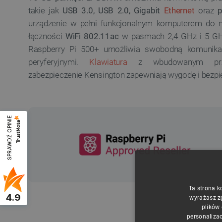
takie jak
USB 3.0, USB 2.0, Gigabit
Ethernet
oraz
urządzenie w pełni funkcjonalnym komputerem do nau
łączności
WiFi 802.11ac
w pasmach 2,4 GHz i 5 G
Raspberry Pi 500+ umożliwia swobodną komunikac
peryferyjnymi.
Klawiatura
z wbudowanym przyc
zabezpieczenie Kensington zapewniają wygodę i bezp
SPRAWDŹ OPINIE
Ta strona k
4.9
wyrażasz z
plików
personalizac