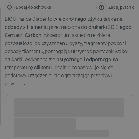
Zadaj pytanie
Dodaj do schowka
BIQU Panda Diaper to
wielokrotnego użytku tacka na
odpady z filamentu
przeznaczona
do drukarki 3D Elegoo
Centauri Carbon
. Akcesorium skutecznie zbiera
pozostałości po czyszczeniu dyszy, fragmenty podpór i
odpady filamentu, pomagając utrzymać porządek wokół
drukarki. Wykonana
z elastycznego i odpornego na
temperaturę silikonu
, idealnie dopasowuje się do
podstawy urządzenia, nie ograniczając przepływu
powietrza.
Sprawdź opcje płatności i finansowania: