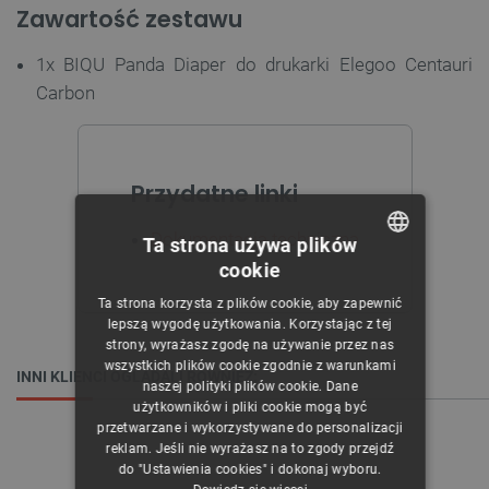
Zawartość zestawu
1x BIQU Panda Diaper do drukarki Elegoo Centauri
Carbon
Przydatne linki
Dokumentacja techniczna
Ta strona używa plików
cookie
POLISH
Ta strona korzysta z plików cookie, aby zapewnić
CZECH
lepszą wygodę użytkowania. Korzystając z tej
strony, wyrażasz zgodę na używanie przez nas
ENGLISH
wszystkich plików cookie zgodnie z warunkami
INNI KLIENCI OGLĄDALI RÓWNIEŻ:
naszej polityki plików cookie. Dane
GERMAN
użytkowników i pliki cookie mogą być
przetwarzane i wykorzystywane do personalizacji
reklam. Jeśli nie wyrażasz na to zgody przejdź
do "Ustawienia cookies" i dokonaj wyboru.