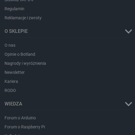
Regulamin
Reklamacje i zwroty
O SKLEPIE
O nas
Opinie o Botland
Nagrody i wyróżnienia
_smvs
.botland.com.pl
Newsletter
Kariera
RODO
WIEDZA
LaSID
Quality Unit LLC
botland.com.pl
Forum o Arduino
Forum o Raspberry Pi