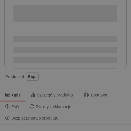
+
-
DODAJ DO KOSZYKA
SPRAWDŹ ILOŚĆ
Dostępny
Wysyłka
24h
Dostawa
od 8,99 PLN
30 dni
na zwrot
Producent:
Biqu
Opis
Szczegóły produktu
Dostawa
FAQ
Zwroty i reklamacje
Bezpieczeństwo produktu