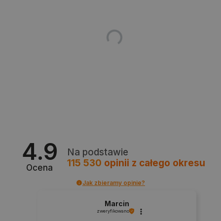
prawidłowo korzystać ze strony internetowej.
Provider /
Nazwa
Domena
PrestaShop-[abcdef0123456789]{32}
.botland.com.pl
_lb
.botland.com.pl
4.9
Na podstawie
115 530
opinii
z całego okresu
Ocena
Jak zbieramy opinie?
Polityce prywatności Google
Marcin
zweryfikowano
VISITOR_PRIVACY_METADATA
YouTube