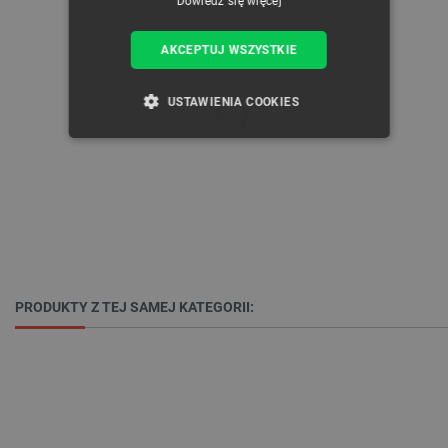
Dowiedz się więcej
AKCEPTUJ WSZYSTKIE
USTAWIENIA COOKIES
NIEZBĘDNE
WYDAJNOŚĆ
TARGETOWANIE
FUNKCJONALNOŚĆ
PRODUKTY Z TEJ SAMEJ KATEGORII:
Niezbędne
Wydajność
Targetowanie
Funkcjonalność
Niezbędne pliki cookie umożliwiają korzystanie z
podstawowych funkcji strony internetowej, takich
jak logowanie użytkownika i zarządzanie kontem.
Bez niezbędnych plików cookie nie można