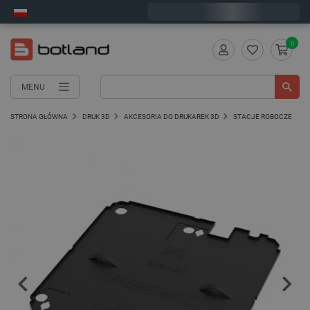
Wyślemy w piątek
0
MENU
STRONA GŁÓWNA
DRUK 3D
AKCESORIA DO DRUKAREK 3D
STACJE ROBOCZE DO D