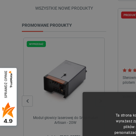
WSZYSTKIE NOWE PRODUKTY
PRODUK
PROMOWANE PRODUKTY
WYPRZEDAŻ
WYPRZEDAŻ
SPRAWDŹ OPINIE
Sterown
pilotem 
Indeks:
Ta strona k
Moduł głowicy laserowej do Snapmaker
Moduł głowicy
4.9
wyrażasz z
Artisan - 20W
plików
personalizac