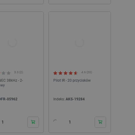
3.0 (2)
4.6 (20)
 NEC 38kHz - 2-
Pilot IR - 20 przycisków
owy
DFR-05962
Indeks:
AKS-19284
24h
24h