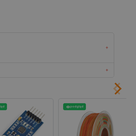
ledzenia sprzedaży w Google
ormacji o sesji
różniania ludzi i botów. Jest
ernetowej, ponieważ
ch raportów na temat
ternetowej.
rzechowywania preferencji
osobu wyświetlania
wielkością, kształtem i sposobem działania. Wybrane modele
ny do przechowywania zgody
z plików cookie na stronie
zęstotliwość 433 MHz). Ponadto piloty zdalnego
 zgodność z wymogami
lania (różne rodzaje baterii).
zgody na niektóre kategorie
 do konkretnego zastosowania (zdalnego sterowania
ny do przechowywania
aniczną, klimatyzacją lub systemami opartymi o
nika w celu zwiększenia
i strony internetowej,
gę na sposób, w jaki się komunikuje ze sterowanymi
sonalizowane doświadczenie
miast inne działają na zasadzie pasm radiowych
ląd
podgląd
y przez usługę Cookie-
ia preferencji dotyczących
cookie. Jest to konieczne,
ript.com działał poprawnie.
ozpoznawania osoby