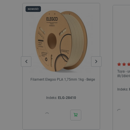
NOWOŚĆ!
NOWOŚĆ!
Tuya - u
IR/38kH
Filament Elegoo PLA 1,75mm 1kg - Beige
Filament e
Indeks:
Indeks:
ELG-28410
In