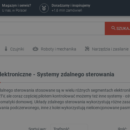
Magazyn i serwis?
Doradzamy i inspirujemy
U nas, w Polsce!
+1,6 mln zamówień
SZUKA
Czujniki
Roboty i mechanika
Narzędzia i zasilanie
elektroniczne - Systemy zdalnego sterowania
alnego sterowania stosowane są w wielu różnych segmentach elektronik
TV, ale coraz częściej pilotem kontrolować możemy też inne systemy - oś
omatyki domowej. Układy zdalnego sterowania wykorzystują różne zasad
ania podczerwonego, inne z kolei wykorzystują nielicencjonowane pasma
Sortuj wg:
Ilość: