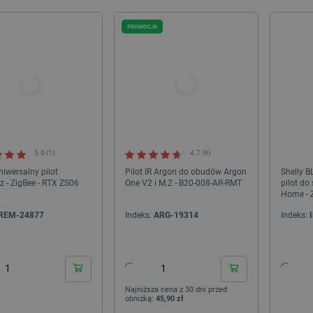
NOWOŚĆ!
PROMOCJA
5.0 (1)
4.7 (9)
niwersalny pilot
Pilot IR Argon do obudów Argon
Shelly B
z - ZigBee - RTX ZS06
One V2 i M.2 - B20-008-AR-RMT
pilot do
SUN PLA+ 1,75mm 1kg - Holly
Wyświetlacz TFT LCD 1,14'' 135x240px -
Home - Z
Green
ST7789V2 - M5Stack A174
czarny
REM-24877
Indeks:
ARG-19314
Indeks:
deks:
SUN-28277
Indeks:
MSS-28728
24h
24h
Najniższa cena z 30 dni przed
obniżką:
45,90 zł