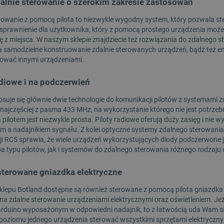
dalnie sterowanie o szerokim zakresie zastosowań
w każdej sesji przeglądani
witryny i doświadczenie uż
rowanie z pomocą pilota to niezwykle wygodny system, który pozwala ste
ATA
YouTube
5 miesięcy 4
Ten plik cookie jest używa
prawnienie dla użytkownika, który z pomocą prostego urządzenia może k
.youtube.com
tygodnie
użytkownika i wyboru prywat
ię z miejsca. W naszym sklepie znajdziecie też rozwiązania do zdalnego
witryną. Rejestruje dane d
tności Google
 samodzielne konstruowanie zdalnie sterowanych urządzeń, bądź też emu
odwiedzającego na różne pol
prywatności, zapewniając, ż
rować innymi urządzeniami.
uhonorowane w przyszłych 
Cloudflare Inc.
29 minut 41
Ten plik cookie służy do roz
adiowe i na podczerwień
.inpost.pl
sekund
to korzystne dla strony int
umożliwia tworzenie ważny
korzystania z jej witryny in
osuje się głównie dwie technologie do komunikacji pilotów z systemami 
 najczęściej z pasma 433 MHz, na wykorzystanie którego nie jest potrzebn
Cloudflare Inc.
29 minut 53
Ten plik cookie służy do roz
pilotem jest niezwykle prosta. Piloty radiowe oferują duży zasięg i nie 
.webshopapp.com
sekundy
to korzystne dla strony int
umożliwia tworzenie ważny
em a nadajnikiem sygnału. Z kolei optyczne systemy zdalnego sterowania
korzystania z jej witryny in
i RC5 sprawia, że wiele urządzeń wykorzystujących diody podczerwone 
PHP.net
Sesja
Cookie generowane przez ap
a typu pilotów, jak i systemów do zdalnego sterowania różnego rodzaju
botland.com.pl
PHP. Jest to identyfikator 
używany do obsługi zmienny
Zwykle jest to liczba gene
sterowane gniazdka elektryczne
użycia może być specyficzny
przykładem jest utrzymywa
sklepu Botland dostępne są również sterowane z pomocą pilota gniazdka 
użytkownika między strona
na zdalne sterowanie urządzeniami elektrycznymi oraz oświetleniem. Jeż
.botland.com.pl
59 minut 55
Ten plik cookie jest używa
duino wyposażonym w odpowiedni nadajnik, to z łatwością uda Wam się
sekund
sesji użytkownika przez żąd
poziomu jednego urządzenia sterować wszystkimi sprzętami elektryczn