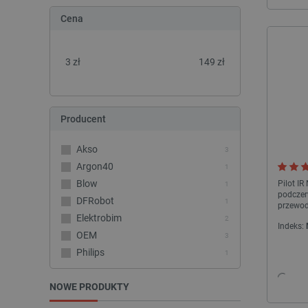
Cena
3
zł
149
zł
Producent
Akso
3
Argon40
1
Blow
Pilot I
1
podczer
DFRobot
1
przewo
Elektrobim
2
Indeks:
OEM
3
Philips
1
PiHut
1
NOWE PRODUKTY
RTX
1
Shelly
1