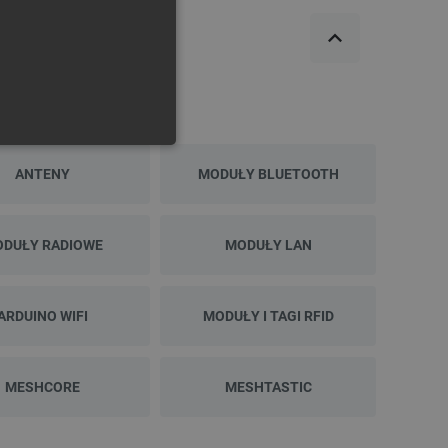
Indeks:
FLX-27979
Indeks:
SNM-
GERMAN
Najniższa cena z 30 dni
Najniższa cena z 30 dni
przed obniżką:
949,00 zł
przed obniżką:
254,15 zł
ONALNOŚĆ
ANTENY
MODUŁY BLUETOOTH
DUŁY RADIOWE
MODUŁY LAN
ownika i zarządzanie kontem.
ARDUINO WIFI
MODUŁY I TAGI RFID
any do działania sklepu
MESHCORE
MESHTASTIC
p.
ny do celów bilansowania
ia, że żądania stron
ne do tego samego serwera