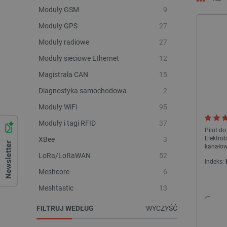
Moduły GSM
9
Moduły GPS
27
Moduły radiowe
27
Moduły sieciowe Ethernet
12
Magistrala CAN
15
Diagnostyka samochodowa
2
Moduły WiFi
95
Moduły i tagi RFID
37
Pilot d
Elektrob
XBee
3
kanało
LoRa/LoRaWAN
52
Indeks:
Meshcore
6
Meshtastic
13
FILTRUJ WEDŁUG
WYCZYŚĆ