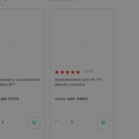
5.0 (3)
niwersalny z kodowaniem
Bezprzewodowy pilot IR - PC
illips BP7
Remote Controller
LAM-27576
Indeks:
KAP-04869
24h
24h