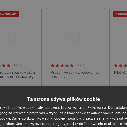
T WYCOFANY
PRODUK
WYPRZEDAŻ
WYPRZEDAŻ
5.0 (1)
4.8 (4)
ik taśm i pasków LED z
Pilot uniwersalny z kodowaniem
Pilot IR
RF - Mini - 11 klawiszy
RC5 - 3975
LED-08130
Indeks:
MOD-07396
Indeks:
Ta strona używa plików cookie
orzysta z plików cookie, aby zapewnić lepszą wygodę użytkowania. Korzystając z
 laserowej do FLUX Ador - 20W
Zamel Supla SRW-03 - sterownik rolet 230V
godę na używanie przez nas wszystkich plików cookie zgodnie z warunkami nasz
WiFi - 3 rolety + 1 kanał - aplikacja...
 cookie. Dane użytkowników i pliki cookie mogą być przetwarzane i wykorzysty
ji reklam. Jeśli nie wyrażasz na to zgody przejdź do "Ustawienia cookies" i do