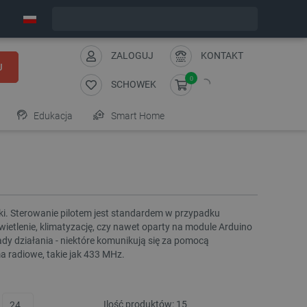
Zamów w ciągu:
9
:
05
:
09
, a wyślemy dziś!
ZALOGUJ
KONTAKT
J
0
SCHOWEK
Edukacja
Smart Home
i. Sterowanie pilotem jest standardem w przypadku
wietlenie, klimatyzację, czy nawet oparty na module Arduino
y działania - niektóre komunikują się za pomocą
 radiowe, takie jak 433 MHz.
Ilość produktów:
15