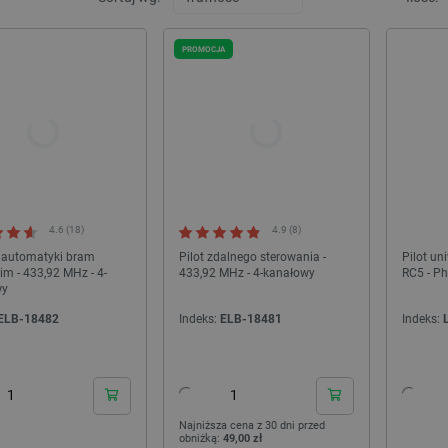
PROMOCJA
4.6 (18)
4.9 (8)
o automatyki bram
Pilot zdalnego sterowania -
Pilot u
im - 433,92 MHz - 4-
433,92 MHz - 4-kanałowy
RC5 - Ph
wy
ELB-18482
Indeks:
ELB-18481
Indeks:
24h
24h
Najniższa cena z 30 dni przed
obniżką:
49,00 zł