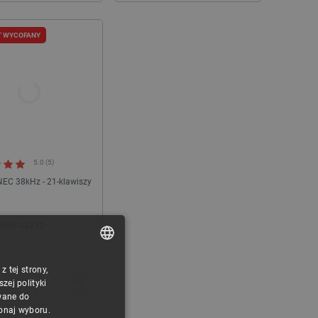
T WYCOFANY
WYPRZEDAŻ
WYPRZEDAŻ
WYPRZEDAŻ
5.0 (5)
 NEC 38kHz - 21-klawiszy
MOD-08232
 tej strony,
POLISH
Moduł rotacyjny Ador Roller Rotary do
Przycisk bezpieczeństw
ej polityki
wycinarki i grawerki laserowej FLUX Ador
Snapmaker
CZECH
wane do
konaj wyboru.
ENGLISH