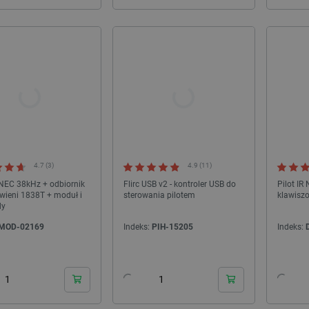
4.7 (3)
4.9 (11)
R NEC 38kHz + odbiornik
Flirc USB v2 - kontroler USB do
Pilot IR
wieni 1838T + moduł i
sterowania pilotem
klawisz
dy
MOD-02169
Indeks:
PIH-15205
Indeks:
24h
24h