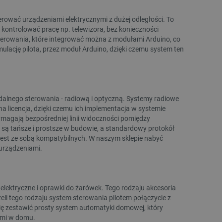
a, zwiększając wydajność
ytkownika.
rować urządzeniami elektrycznymi z dużej odległości. To
ny do przechowywania zgody
ontrolować pracę np. telewizora, bez konieczności
ności dla ich interakcji z
 sterowania, które integrować można z modułami Arduino, co
otyczące zgody
lację pilota, przez moduł Arduino, dzięki czemu system ten
ityki i ustawienia
e ich preferencje zostaną
sesjach.
różniania ludzi i botów. Jest
ernetowej, ponieważ
ch raportów na temat
ternetowej.
zdalnego sterowania - radiową i optyczną. Systemy radiowe
a licencja, dzięki czemu ich implementacja w systemie
różniania ludzi i botów. Jest
wymagają bezpośredniej linii widoczności pomiędzy
ernetowej, ponieważ
ch raportów na temat
 są tańsze i prostsze w budowie, a standardowy protokół
ternetowej.
jest ze sobą kompatybilnych. W naszym sklepie nabyć
likacje oparte na języku
 urządzeniami.
ogólnego przeznaczenia
ch sesji użytkownika.
rowana losowo, sposób jej
 dla witryny, ale dobrym
nie statusu zalogowanego
elektryczne i oprawki do żarówek. Tego rodzaju akcesoria
mi.
eli tego rodzaju system sterowania pilotem połączycie z
ny do zarządzania stanem
 zestawić prosty system automatyki domowej, który
ania stron.
ymi w domu.