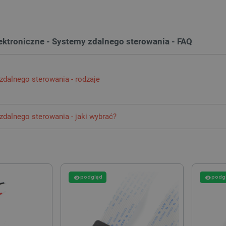
Quality Unit LLC
Sesja
Ten plik cookie służy do ś
botland.com.pl
Analytics i anonimowych inf
użytkownika.
Cloudflare Inc.
29 minut 47
Ten plik cookie służy do roz
.bambulab.com
sekund
to korzystne dla strony int
lektroniczne - Systemy zdalnego sterowania - FAQ
umożliwia tworzenie ważny
korzystania z jej witryny in
botland.com.pl
Sesja
Ten plik cookie służy do p
użytkownika w zakresie sp
 zdalnego sterowania - rodzaje
produktów.
dalnego sterowania różnią od siebie m.in. liczbą i rodzajem przycisków, 
.botland.com.pl
1 rok
Ten plik cookie jest używa
użytkownika na korzystanie 
ikacji wykorzystują podczerwień, natomiast inne pasma radiowe (np. c
internetowej, zapewniając
 zdalnego sterowania - jaki wybrać?
ia różnią się między sobą maksymalnym zasięgiem, a także sposobem zasi
prawnymi w celu uzyskania 
plików cookie.
ilota zdalnego sterowania powinien być przede wszystkim dostosowany
botland.com.pl
9 minut 46
Ten plik cookie jest używa
iami RTV, w tym telewizorem, sterowania oświetleniem, wentylacją mech
sekund
krytycznych danych użytkow
wydajności i funkcjonalnośc
ntroler
Arduino
). W trakcie wyboru pilota należy zwrócić szczególną uwa
zapewniając bardziej sper
niami. Wybrane modele wykorzystują promieniowanie podczerwone, nato
użytkownika.
ncjonowanych).
podgląd
podg
CookieScript
2 miesiące 4
Ten plik cookie jest używan
botland.com.pl
tygodnie
Script.com do zapamiętywan
zgody użytkownika na pliki 
aby baner cookie Cookie-Sc
sYWRlc2suY29tLw
.botland.com.pl
Sesja
Ten plik cookie służy do r
odwiedzającej.