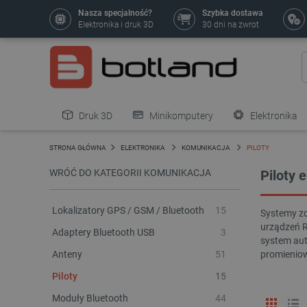
Nasza specjalność?
Szybka dostawa
Elektronika i druk 3D
30 dni na zwrot
Druk 3D
Minikomputery
Elektronika
Pozostałe
STRONA GŁÓWNA
ELEKTRONIKA
KOMUNIKACJA
PILOTY
WRÓĆ DO KATEGORII KOMUNIKACJA
Piloty 
Lokalizatory GPS / GSM / Bluetooth
15
Systemy zd
urządzeń R
Adaptery Bluetooth USB
3
system aut
Anteny
51
promieniow
Piloty
15
Moduły Bluetooth
44