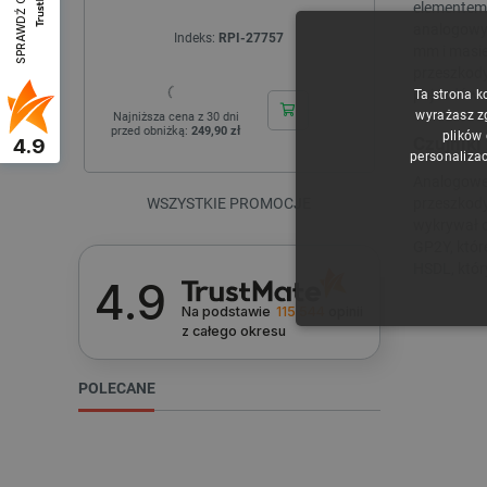
SPRAWDŹ OPINIE
elementem 
analogowym
Indeks:
RPI-27757
In
mm i masie
przeszkody
pojazdów o
Ta strona k
wyrażasz z
Najniższa cena z 30 dni
Najniższa cen
przed obniżką:
249,90 zł
przed obniżk
plików
Czujniki
4.9
personalizac
Analogowe 
WSZYSTKIE PROMOCJE
przeszkody
wykrywał ob
GP2Y, któr
HSDL, któr
4.9
Na podstawie
115 544
opinii
z całego okresu
NIE
POLECANE
Niezbędne pliki cookie umożl