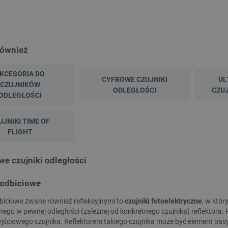
również
KCESORIA DO
CYFROWE CZUJNIKI
UL
CZUJNIKÓW
ODLEGŁOŚCI
CZUJ
WYPRZEDAŻ
ODLEGŁOŚCI
UJNIKI TIME OF
FLIGHT
e czujniki odległości
 odbiciowe
dbiciowe zwane również refleksyjnymi to
czujniki fotoelektryczne
, w któr
ego w pewnej odległości (zależnej od konkretnego czujnika) reflektora. 
t - system szybkiej wymiany do
Uchwyt na filament - mały
jściowego czujnika. Reflektorem takiego czujnika może być element pasyw
ki 3D Snapmaker 2.0 350