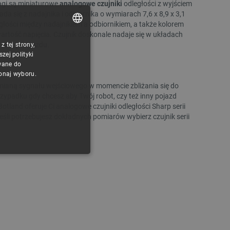
M5Stac
gi są miniaturowe
analogowe czujniki
odległości z wyjściem
a się z nadajnika i odbiornika o wymiarach 7,6 x 8,9 x 3,1
Indeks:
PIN-14868
Indeks:
MSS-
łości między nadajnikiem a odbiornikiem, a także kolorem
rtość napięcia. Czujnik doskonale nadaje się w układach
toru przejazdu.
 tej strony,
POLISH
ej polityki
Najniższa cena z 30 dni
Najniższa cena z 30 dni
CZECH
przed obniżką:
44,90 zł
przed obniżką:
13,90 zł
wane do
konaj wyboru.
ENGLISH
zmianą sygnału wejściowego w momencie zbliżania się do
zypadku gdy chcesz aby Twój robot, czy też inny pojazd
GERMAN
tland oferuje Ci analogowe czujniki odległości Sharp serii
eśli potrzebujesz dokładnych pomiarów wybierz czujnik serii
ONALNOŚĆ
ownika i zarządzanie kontem.