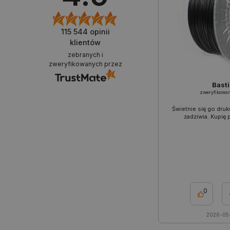
PHPSESSID
115 544
opinii
klientów
zebranych i
_smvs
zweryfikowanych przez
LaSID
Basti
zweryfikowa
Świetnie się go druk
__cf_bm
zadziwia. Kupię
isListDisplay
_lb_ccc
0
2026-05-
critData