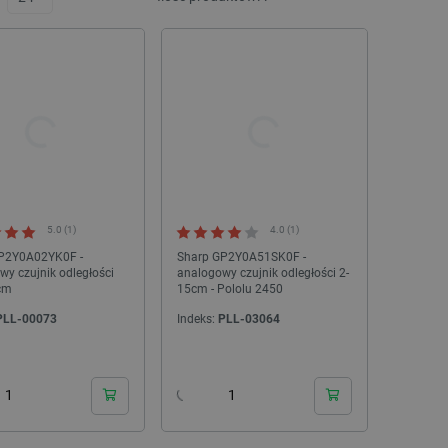
5.0 (1)
4.0 (1)
P2Y0A02YK0F -
Sharp GP2Y0A51SK0F -
y czujnik odległości
analogowy czujnik odległości 2-
cm
15cm - Pololu 2450
PLL-00073
Indeks:
PLL-03064
24h
24h