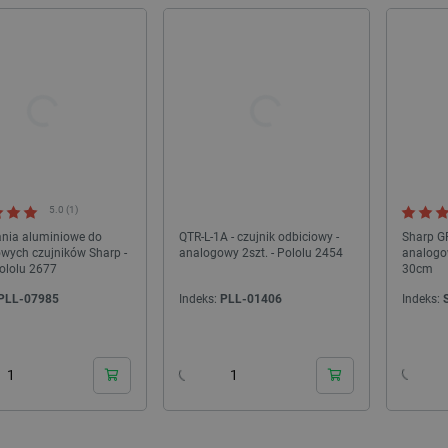
NOWOŚĆ!
5.0 (1)
ia aluminiowe do
QTR-L-1A - czujnik odbiciowy -
Sharp G
wych czujników Sharp -
analogowy 2szt. - Pololu 2454
analogow
Pololu 2677
30cm
PLL-07985
Indeks:
PLL-01406
Indeks:
Dev Kit - ESP32-S3 - zestaw
Filament Bambu Lab TPU 90A 1,75mm 1kg -
- wyświetlacz AMOLED 1,75'' -...
w zestawie z wielorazową szpulą - Grape
24h
24h
Jelly
deks:
MSS-28949
Indeks:
BML-29147