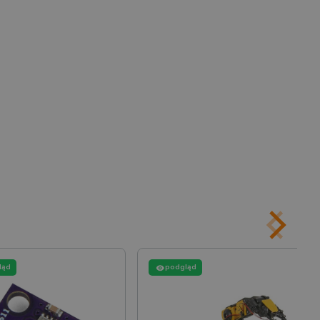
any do działania sklepu
p.
ny do celów bilansowania
ia, że żądania stron
ne do tego samego serwera
a, zwiększając wydajność
ytkownika.
ny do przechowywania zgody
ności dla ich interakcji z
otyczące zgody
ityki i ustawienia
e ich preferencje zostaną
sesjach.
różniania ludzi i botów. Jest
ernetowej, ponieważ
ch raportów na temat
ternetowej.
ląd
podgląd
różniania ludzi i botów. Jest
ernetowej, ponieważ
ch raportów na temat
ternetowej.