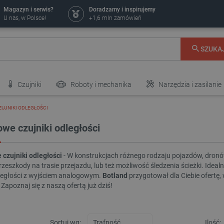
Magazyn i serwis?
Doradzamy i inspirujemy
U nas, w Polsce!
+1,6 mln zamówień
SZUKA
Czujniki
Roboty i mechanika
Narzędzia i zasilanie
UJNIKI ODLEGŁOŚCI
we czujniki odległości
czujniki odległości
- W konstrukcjach różnego rodzaju pojazdów, dronó
rzeszkody na trasie przejazdu, lub też możliwość śledzenia ścieżki. Id
dległości z wyjściem analogowym.
Botland
przygotował dla Ciebie ofertę, 
Zapoznaj się z naszą ofertą już dziś!
Sortuj wg:
Ilość: