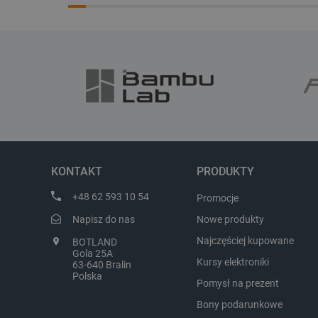
CookieScriptConsent
LaVisitorId_Ym90bGFuZC5
critCartData
KONTAKT
PRODUKTY
critAccountId
+48 62 593 10 54
Promocje
Napisz do nas
Nowe produkty
Najczęściej kupowane
BOTLAND
Storage declaration
Gola 25A
Kursy elektroniki
63-640 Bralin
Nazwa
Polska
Pomysł na prezent
_uetvid_exp
Bony podarunkowe
dlapi_ucp