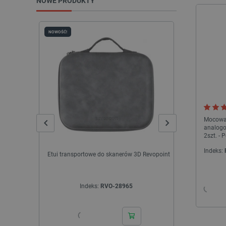
NOWE PRODUKTY
NOWOŚĆ!
NOWOŚĆ!
Mocowan
analogo
2szt. - 
Indeks:
Etui transportowe do skanerów 3D Revopoint
Stopwatch 
deweloperski 
Indeks:
RVO-28965
In