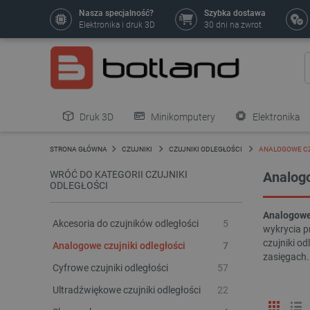
Nasza specjalność?
Szybka dostawa
Elektronika i druk 3D
30 dni na zwrot
Druk 3D
Minikomputery
Elektronika
Pozostałe
STRONA GŁÓWNA
CZUJNIKI
CZUJNIKI ODLEGŁOŚCI
ANALOGOWE CZ
WRÓĆ DO KATEGORII CZUJNIKI
Analogo
ODLEGŁOŚCI
Analogowe 
Akcesoria do czujników odległości
5
wykrycia p
czujniki o
Analogowe czujniki odległości
7
zasięgach. 
Cyfrowe czujniki odległości
57
Ultradźwiękowe czujniki odległości
22