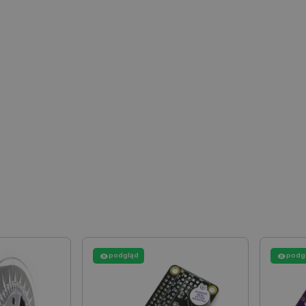
e nie można prawidłowo korzystać ze strony internetowej.
Provider /
Okres
Opis
Domena
przechowywania
789]{32}
.botland.com.pl
Sesja
Ten plik cookie jest wymag
opartego o silnik PrestaSho
.botland.com.pl
Sesja
Ten plik cookie jest używa
obciążenia w celu zapewnien
internetowych są skierowa
w każdej sesji przeglądani
witryny i doświadczenie uż
ATA
YouTube
5 miesięcy 4
Ten plik cookie jest używa
.youtube.com
tygodnie
użytkownika i wyboru prywat
witryną. Rejestruje dane d
tności Google
odwiedzającego na różne pol
prywatności, zapewniając, ż
uhonorowane w przyszłych 
Cloudflare Inc.
29 minut 41
Ten plik cookie służy do roz
.inpost.pl
sekund
to korzystne dla strony int
umożliwia tworzenie ważny
korzystania z jej witryny in
podgląd
podg
Cloudflare Inc.
29 minut 53
Ten plik cookie służy do roz
.webshopapp.com
sekundy
to korzystne dla strony int
umożliwia tworzenie ważny
korzystania z jej witryny in