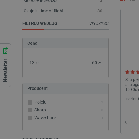
Skanery laserowe
4
Czujniki time of flight
30
FILTRUJ WEDŁUG
WYCZYŚĆ
Cena
13
zł
60
zł
Sharp 
analogo
Producent
10-80c
Indeks:
Pololu
3
Sharp
3
Waveshare
1