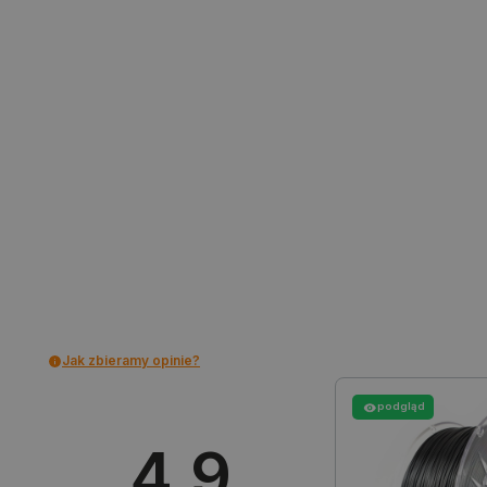
Bez niezbędnych plików cooki
Nazwa
PrestaShop-[abcdef0123456
_lb
VISITOR_PRIVACY_METAD
Polityce prywa
__cf_bm
Jak zbieramy opinie?
podgląd
__cf_bm
4.9