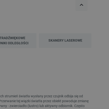
TRADŹWIĘKOWE
SKANERY LASEROWE
NIKI ODLEGŁOŚCI
WYPRZEDAŻ
WYPRZEDAŻ
ych strumień światła wysłany przez czujnik odbija się od
Przerwanie tej wiązki światła przez obiekt powoduje zmianę
Radiator z wentylatorem dla Pine64
Czujnik szczelinowy 90
ny - zwierciadło (lustro) lub aktywny odbiornik. Często
ROCKPro64 - niski profil
rozszerzeń Unit do modu