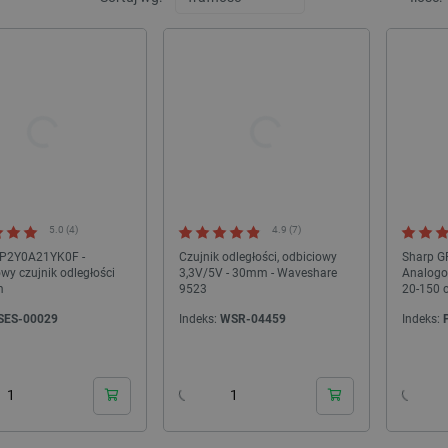
5.0 (4)
4.9 (7)
GP2Y0A21YK0F -
Czujnik odległości, odbiciowy
Sharp G
wy czujnik odległości
3,3V/5V - 30mm - Waveshare
Analogow
m
9523
20-150 
SES-00029
Indeks:
WSR-04459
Indeks:
24h
24h