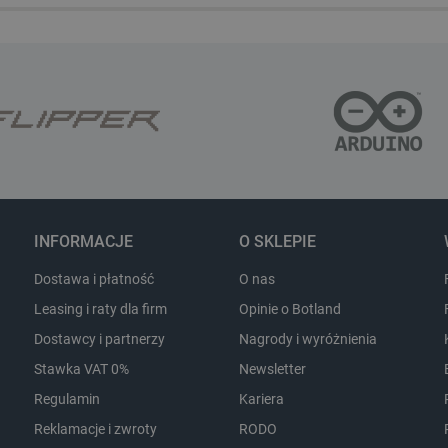
wydajności i funkcjonalnośc
zapewniając bardziej sper
użytkownika.
CookieScript
2 miesiące 4
Ten plik cookie jest używan
botland.com.pl
tygodnie
Script.com do zapamiętywan
zgody użytkownika na pliki 
aby baner cookie Cookie-Sc
sYWRlc2suY29tLw
.botland.com.pl
Sesja
Ten plik cookie służy do r
odwiedzającej.
botland.com.pl
9 minut 53
Ten plik cookie służy do za
sekundy
koszyka nie uległa zmianie,
po różnych stronach sklepu
wraca później.
INFORMACJE
O SKLEPIE
botland.com.pl
9 minut 45
Ten plik cookie jest używa
sekund
identyfikatora konta aktual
Dostawa i płatność
O nas
internetowej. Odgrywa kluc
podstawowych funkcji zwią
użytkowników i zarządzani
Leasing i raty dla firm
Opinie o Botland
Dostawcy i partnerzy
Nagrody i wyróżnienia
Stawka VAT 0%
Newsletter
Storage type
Regulamin
Kariera
Pamięć lokalna
Reklamacje i zwroty
RODO
Pamięć lokalna