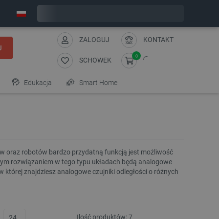
Wyślemy w poniedziałek
ZALOGUJ
KONTAKT
J
0
SCHOWEK
Edukacja
Smart Home
w oraz robotów bardzo przydatną funkcją jest możliwość
ealnym rozwiązaniem w tego typu układach będą analogowe
w której znajdziesz analogowe czujniki odległości o różnych
Ilość produktów:
7