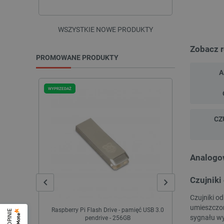
WSZYSTKIE NOWE PRODUKTY
Zobacz 
PROMOWANE PRODUKTY
A
WYPRZEDAŻ
WYPRZEDAŻ
CZ
Analogow
Czujniki
Czujniki o
umieszczon
Raspberry Pi Flash Drive - pamięć USB 3.0
Quick Swap Ki
sygnału wy
pendrive - 256GB
drukar