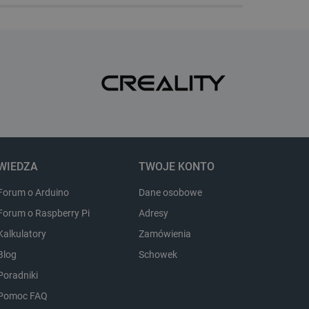
i strony internetowej,
sonalizowane doświadczenie
y przez usługę Cookie-
ia preferencji dotyczących
cookie. Jest to konieczne,
ript.com działał poprawnie.
ozpoznawania osoby
pewnienia, aby zawartość
 gdy użytkownik porusza się
 lub gdy opuszcza sklep i
WIEDZA
TWOJE KONTO
ny do przechowywania
nie zalogowanego na stronie
Forum o Arduino
Dane osobowe
zową rolę w zapewnianiu
zanych z sesjami
em kontami.
Forum o Raspberry Pi
Adresy
Kalkulatory
Zamówienia
Blog
Schowek
Opis
Poradniki
Pomoc FAQ