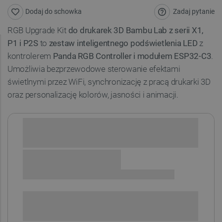
Zadaj pytanie
Dodaj do schowka
RGB Upgrade Kit
do drukarek 3D Bambu Lab z serii X1,
P1 i P2S
to
zestaw inteligentnego podświetlenia LED
z
kontrolerem
Panda RGB Controller i modułem ESP32-C3
.
Umożliwia bezprzewodowe sterowanie efektami
świetlnymi przez WiFi, synchronizację z pracą drukarki 3D
oraz personalizację kolorów, jasności i animacji.
Sprawdź opcje płatności i finansowania:
+
-
DODAJ DO KOSZYKA