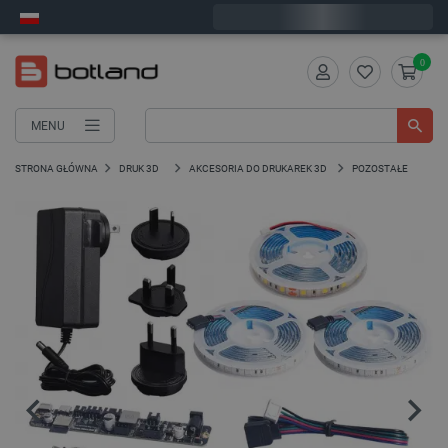
Wyślemy w poniedziałek
0
MENU
STRONA GŁÓWNA
DRUK 3D
AKCESORIA DO DRUKAREK 3D
POZOSTAŁE