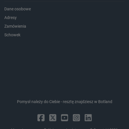
Dane osobowe
Adresy
_lb_ccc
.botland.com.pl
Zamówienia
Schowek
critData
botland.com.pl
Pomysł należy do Ciebie - resztę znajdziesz w Botland