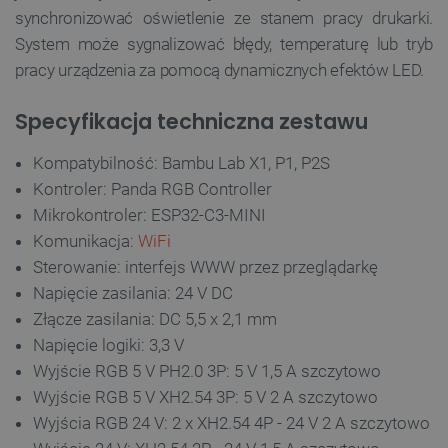
synchronizować oświetlenie ze stanem pracy drukarki.
System może sygnalizować błędy, temperaturę lub tryb
pracy urządzenia za pomocą dynamicznych efektów LED.
Specyfikacja techniczna zestawu
Kompatybilność: Bambu Lab X1, P1, P2S
Kontroler: Panda RGB Controller
Mikrokontroler: ESP32-C3-MINI
Komunikacja:
WiFi
Sterowanie: interfejs WWW przez przeglądarkę
Napięcie zasilania: 24 V DC
Złącze zasilania: DC 5,5 x 2,1 mm
Napięcie logiki: 3,3 V
Wyjście RGB 5 V PH2.0 3P: 5 V 1,5 A szczytowo
Wyjście RGB 5 V XH2.54 3P: 5 V 2 A szczytowo
Wyjścia RGB 24 V: 2 x XH2.54 4P - 24 V 2 A szczytowo