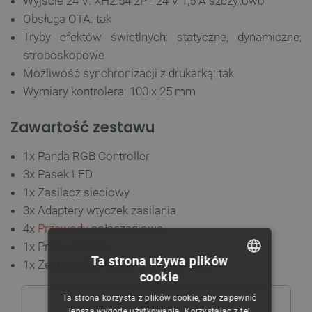
Wyjście 24 V: XH2.54 2P - 24 V 1,5 A szczytowo
Obsługa OTA: tak
Tryby efektów świetlnych: statyczne, dynamiczne,
stroboskopowe
Możliwość synchronizacji z drukarką: tak
Wymiary kontrolera: 100 x 25 mm
Zawartość zestawu
1x Panda RGB Controller
3x Pasek LED
1x Zasilacz sieciowy
3x Adaptery wtyczek zasilania
4x
Przewody
połączeniowe
1x Przewód USB
Ta strona używa plików
1x Zestaw elementów montażowych
cookie
POLISH
Ta strona korzysta z plików cookie, aby zapewnić
CZECH
lepszą wygodę użytkowania. Korzystając z tej