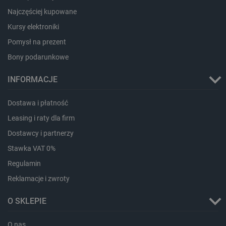
PHPSESSID
PHP.net
botland.com.pl
Najczęściej kupowane
Kursy elektroniki
Pomysł na prezent
Bony podarunkowe
INFORMACJE
Dostawa i płatność
Leasing i raty dla firm
Dostawcy i partnerzy
Stawka VAT 0%
Regulamin
Reklamacje i zwroty
_smvs
.botland.com.pl
O SKLEPIE
O nas