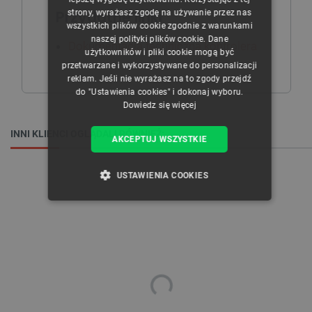
Przydatne linki
strony, wyrażasz zgodę na używanie przez nas
ENGLISH
wszystkich plików cookie zgodnie z warunkami
naszej polityki plików cookie. Dane
GERMAN
Dokumentacja techniczna kontrolera
użytkowników i pliki cookie mogą być
przetwarzane i wykorzystywane do personalizacji
reklam. Jeśli nie wyrażasz na to zgody przejdź
do "Ustawienia cookies" i dokonaj wyboru.
Dowiedz się więcej
INNI KLIENCI OGLĄDALI RÓWNIEŻ:
AKCEPTUJ WSZYSTKIE
USTAWIENIA COOKIES
NIEZBĘDNE
WYDAJNOŚĆ
TARGETOWANIE
FUNKCJONALNOŚĆ