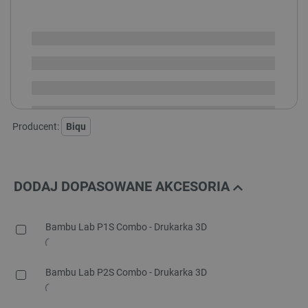
SPRAWDŹ ILOŚĆ
Dostępny
Wysyłka
24h
Dostawa
od 8,99 PLN
30 dni
na zwrot
Producent:
Biqu
DODAJ DOPASOWANE AKCESORIA
Bambu Lab P1S Combo - Drukarka 3D
Bambu Lab P2S Combo - Drukarka 3D