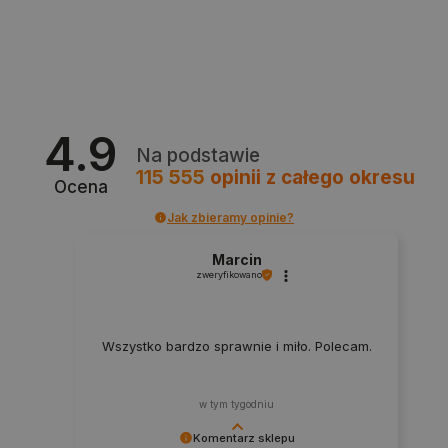
Polityce prywatności Google
4.9
VISITOR_PRIVACY_METADATA
YouTube
Na podstawie
.youtube.com
115 555
opinii
z całego okresu
Ocena
Jak zbieramy opinie?
Marcin
zweryfikowano
Wszystko bardzo sprawnie i miło. Polecam.
w tym tygodniu
Komentarz sklepu