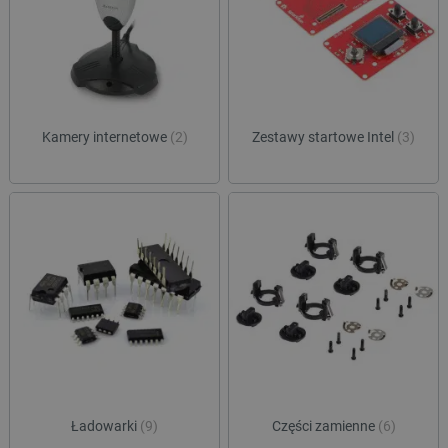
Niezbędne pliki cookie umożliwiają korzystanie z
podstawowych funkcji strony internetowej, takich
jak logowanie użytkownika i zarządzanie kontem.
Bez niezbędnych plików cookie nie można
prawidłowo korzystać ze strony internetowej.
Provider /
Nazwa
Domena
Kamery internetowe
(2)
Zestawy startowe Intel
(3)
PrestaShop-[abcdef0123456789]{32}
.botland.com.pl
_lb
.botland.com.pl
Ładowarki
(9)
Części zamienne
(6)