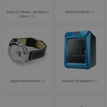
CookieScriptConsent
CookieScript
Drony DJI Mavic - akcesoria i
Drony DJI Mavic
(7)
botland.com.pl
drony
(16)
LaVisitorId_Ym90bGFuZC5sYWRlc2suY29tLw
.botland.com.pl
Zegarki SmartWatch
(3)
Drukarki 3D MakerPi
(3)
critCartData
botland.com.pl