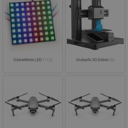
Oświetlenie LED
(112)
Drukarki 3D Dobot
(6)
critData
botland.com.pl