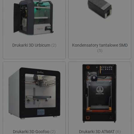
lokalna
ea_gu_ts
Pamięć
lokalna
_gcl_ls
Pamięć
lokalna
_smps
Pamięć
lokalna
Drukarki 3D Urbicum
(2)
Kondensatory tantalowe SMD
luigis.env.v2.159265-
Pamięć
(5)
182023
sesji
_uetsid_exp
Pamięć
lokalna
_uetsid
Pamięć
lokalna
_smsp-r-65208
Pamięć
lokalna
cartSkuToUrl
Pamięć
lokalna
lastExternalReferrerTime
Pamięć
lokalna
smsr
Pamięć
lokalna
Drukarki 3D Goofoo
(2)
Drukarki 3D ATMAT
(6)