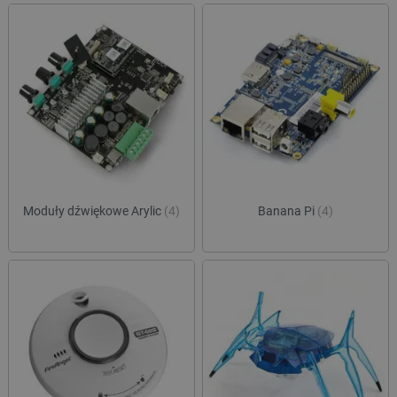
Moduły dźwiękowe Arylic
(4)
Banana Pi
(4)
_smvs
.botland.com.pl
LaSID
Quality Unit LLC
botland.com.pl