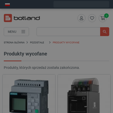
Zamów w ciągu:
0
:
27
:
56
, a wyślemy dziś!
0
MENU
STRONA GŁÓWNA
POZOSTAŁE
PRODUKTY WYCOFANE
Produkty wycofane
Produkty, których sprzedaż została zakończona.