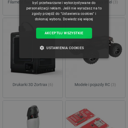
Filament fluorescencyjne
(1)
Moduły i zestawy Intel
(3)
być przetwarzane i wykorzystywane do
personalizacji reklam. Jeśli nie wyrażasz na to
zgody przejdź do "Ustawienia cookies" i
dokonaj wyboru.
Dowiedz się więcej
AKCEPTUJ WSZYSTKIE
USTAWIENIA COOKIES
NIEZBĘDNE
WYDAJNOŚĆ
TARGETOWANIE
Drukarki 3D Zortrax
(6)
Modele i pojazdy RC
(3)
FUNKCJONALNOŚĆ
Niezbędne
Wydajność
Targetowanie
Funkcjonalność