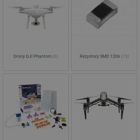
critAccountId
botland.com.pl
Drony DJI Phantom
(6)
Rezystory SMD 1206
(15)
Storage declaration
Storage
Nazwa
Opis
type