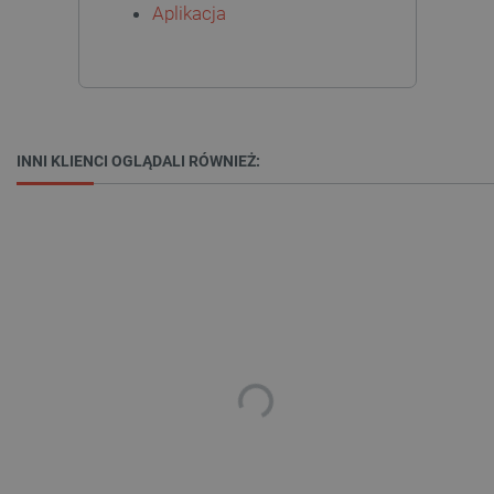
Aplikacja
critAccountId
botland.com.pl
INNI KLIENCI OGLĄDALI RÓWNIEŻ:
Storage declaration
Storage
Nazwa
Opis
type
_uetvid_exp
Pamięć
lokalna
dlapi_ucp
Pamięć
lokalna