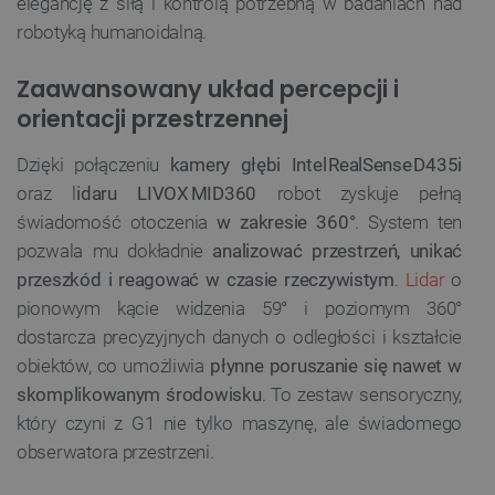
elegancję z siłą i kontrolą potrzebną w badaniach nad
robotyką humanoidalną.
Zaawansowany układ percepcji i
orientacji przestrzennej
Dzięki połączeniu
kamery głębi Intel RealSense D435i
oraz l
idaru LIVOX MID360
robot zyskuje pełną
świadomość otoczenia
w zakresie 360°
. System ten
pozwala mu dokładnie
analizować przestrzeń, unikać
przeszkód i reagować w czasie rzeczywistym
.
Lidar
o
pionowym kącie widzenia 59° i poziomym 360°
dostarcza precyzyjnych danych o odległości i kształcie
obiektów, co umożliwia
płynne poruszanie się nawet w
skomplikowanym środowisku
. To zestaw sensoryczny,
który czyni z G1 nie tylko maszynę, ale świadomego
obserwatora przestrzeni.