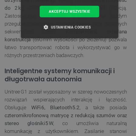
do 2 kg
, zachowując pełną kontrolę nad pozycją.
AKCEPTUJ WSZYSTKIE
Zastosowanie podwójnych enkoderów w każdym
przegubie gwarantuje precyzję nawet przy złożonych
USTAWIENIA COOKIES
sekwencjach ruchu.
Kompaktowa, składana
konstrukcja
(690 mm wysokości po złożeniu) pozwala
NIEZBĘDNE
WYDAJNOŚĆ
łatwo transportować robota i wykorzystywać go w
różnych przestrzeniach badawczych.
TARGETOWANIE
Inteligentne systemy komunikacji i
FUNKCJONALNOŚĆ
długotrwała autonomia
Unitree G1 został wyposażony w szereg nowoczesnych
Niezbędne
Wydajność
Targetowanie
rozwiązań wspierających interakcję i łączność.
Funkcjonalność
Obsługuje
WiFi 6, Bluetooth 5.2
, a także posiada
czteromikrofonową matrycę z redukcją szumów oraz
Niezbędne pliki cookie umożliwiają korzystanie z
stereo głośniki 5 W
, co umożliwia naturalną
podstawowych funkcji strony internetowej, takich
jak logowanie użytkownika i zarządzanie kontem.
komunikację z użytkownikiem. Zasilanie stanowi
Bez niezbędnych plików cookie nie można