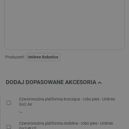
Unitree G1 - wersja:
G1 BASIC
G1 EDU U1
G1 EDU U2
G1 EDU U3
G1 EDU U4
G1 EDU U5
G1 EDU U6
G1 EDU U7
G1 EDU U8
G1 EDU U9
G1 EDU U10
Producent:
Unitree Robotics
DODAJ DOPASOWANE AKCESORIA
Czworonożna platforma krocząca - robo pies - Unitree
Go2 Air
Czworonożna platforma mobilna - robo pies - Unitree
Go2-W U1