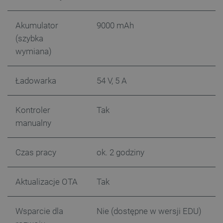
Akumulator
9000 mAh
(szybka
wymiana)
Ładowarka
54 V, 5 A
critData
botland.com.pl
Kontroler
Tak
manualny
Czas pracy
ok. 2 godziny
Aktualizacje OTA
Tak
CookieScriptConsent
CookieScript
Wsparcie dla
Nie (dostępne w wersji EDU)
botland.com.pl