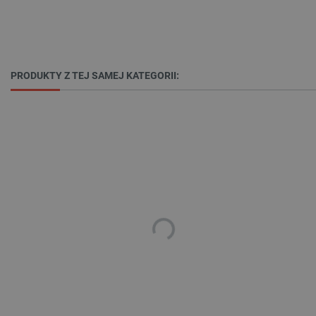
_cltk
Pamięć
sesji
smforms
Pamięć
lokalna
_smvc
Pamięć
PRODUKTY Z TEJ SAMEJ KATEGORII:
lokalna
lbx_ac_easystorage
Pamięć
sesji
dlapi_consent
Pamięć
lokalna
_uetvid
Pamięć
lokalna
_smsps
Pamięć
lokalna
lastExternalReferrer
Pamięć
lokalna
ea_lu_ts
Pamięć
lokalna
ea_gu_ts
Pamięć
lokalna
_gcl_ls
Pamięć