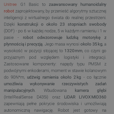
Unitree
G1 Basic to
zaawansowany humanoidalny
robot
zaprojektowany, by przenieść algorytmy sztucznej
inteligencji z wirtualnego świata do realnej przestrzeni.
Dzięki
konstrukcji o około 23 stopniach swobody
(DOF) - po 6 w każdej nodze, 5 w każdym ramieniu i 1 w
pasie -
robot odwzorowuje ludzką motorykę z
płynnością i precyzją
. Jego masa wynosi
około 35 kg
, a
wysokość w pozycji stojącej to
1320 mm
, co czyni go
przyjaznym pod względem logistyki i integracji.
Zastosowane komponenty: napędy typu PMSM z
podwójnymi enkoderami, moment w stawie kolanowym
do 90 N*m,
udźwig ramienia około 2 kg
- co łącznie
umożliwia wykonywanie rzeczywistych zadań
manipulacyjnych
. Wbudowana
kamera głębi
(Intel RealSense D435i) oraz
LiDAR LIVOX MID360
zapewniają pełne pokrycie środowiska i umożliwiają
autonomiczną nawigację. Robot jest gotowy na