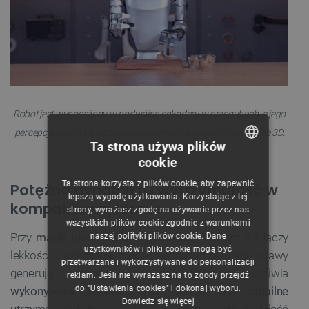
Robot jest wyposażony w podwójne enkodery w przegubach, a jego
percepcja opiera się na zintegrowanej kamerze głębi oraz lidarze 3D.
Ta strona używa plików
cookie
POLISH
Ta strona korzysta z plików cookie, aby zapewnić
Potężna dynamika i wytrzymałość w
CZECH
lepszą wygodę użytkowania. Korzystając z tej
kompaktowej formie
strony, wyrażasz zgodę na używanie przez nas
ENGLISH
wszystkich plików cookie zgodnie z warunkami
Przy
masie około 35 kg i wysokości 132 cm
G1 łączy
naszej polityki plików cookie. Dane
GERMAN
użytkowników i pliki cookie mogą być
lekkość z ogromną mocą mechaniczną. Jego stawy
przetwarzane i wykorzystywane do personalizacji
generują moment obrotowy do 90 N*m, co umożliwia
reklam. Jeśli nie wyrażasz na to zgody przejdź
do "Ustawienia cookies" i dokonaj wyboru.
wykonywanie dynamicznych ruchów oraz stabilne
Dowiedz się więcej
utrzymanie równowagi
. Ramię robota
może podnieść