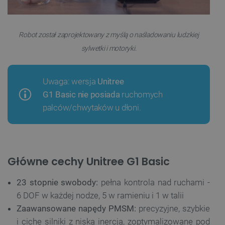
Robot został zaprojektowany z myślą o naśladowaniu ludzkiej
sylwetki i motoryki.
Uwaga: wersja
Unitree
G1
Basic
nie posiada
ruchomych
palców/chwytaków u dłoni.
Główne cechy Unitree G1 Basic
23 stopnie swobody:
pełna kontrola nad ruchami -
6 DOF w każdej nodze, 5 w ramieniu i 1 w talii
Zaawansowane napędy PMSM:
precyzyjne, szybkie
i ciche silniki z niską inercją, zoptymalizowane pod