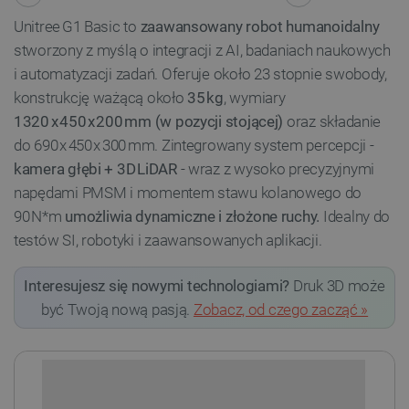
Unitree G1 Basic to
zaawansowany robot humanoidalny
stworzony z myślą o integracji z AI, badaniach naukowych
i automatyzacji zadań. Oferuje około 23 stopnie swobody,
konstrukcję ważącą około
35 kg
, wymiary
1320 x 450 x 200 mm (w pozycji stojącej)
oraz składanie
do 690 x 450 x 300 mm. Zintegrowany system percepcji -
kamera głębi + 3D LiDAR
- wraz z wysoko precyzyjnymi
napędami PMSM i momentem stawu kolanowego do
90 N*m
umożliwia dynamiczne i złożone ruchy.
Idealny do
testów SI, robotyki i zaawansowanych aplikacji.
Interesujesz się nowymi technologiami?
Druk 3D może
być Twoją nową pasją.
Zobacz, od czego zacząć »