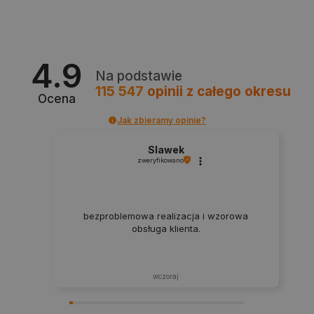
lokalna
_smps
Pamięć
lokalna
luigis.env.v2.159265-
Pamięć
4.9
182023
sesji
Na podstawie
_uetsid_exp
Pamięć
115 547
opinii
z całego okresu
lokalna
Ocena
_uetsid
Pamięć
Jak zbieramy opinie?
lokalna
_smsp-r-65208
Pamięć
Slawek
lokalna
zweryfikowano
cartSkuToUrl
Pamięć
lokalna
lastExternalReferrerTime
Pamięć
bezproblemowa realizacja i wzorowa
lokalna
obsługa klienta.
smsr
Pamięć
lokalna
wczoraj