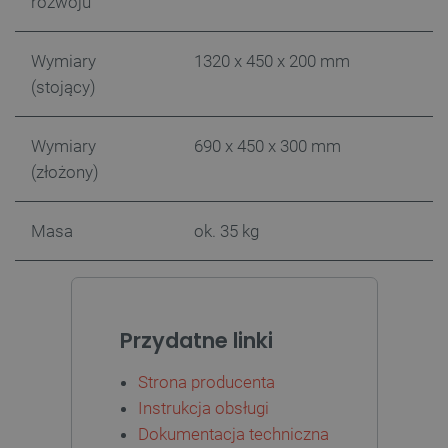
rozwoju
Wymiary
1320 x 450 x 200 mm
(stojący)
Wymiary
690 x 450 x 300 mm
(złożony)
LaVisitorId_Ym90bGFuZC5sYWRlc2suY29tLw
.botland.com.pl
Masa
ok. 35 kg
critCartData
botland.com.pl
Przydatne linki
Strona producenta
Instrukcja obsługi
Dokumentacja techniczna