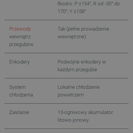
Biodro: P ±154°, R od -30° do
170°, Y ±158°
Przewody
Tak (pełne prowadzenie
wewnątrz
wewnętrzne)
przegubów
Enkodery
Podwójne enkodery w
_smvs
.botland.com.pl
każdym przegubie
System
Lokalne chłodzenie
chłodzenia
powietrzem
LaSID
Quality Unit LLC
botland.com.pl
Zasilanie
13-ogniwowy akumulator
litowo-jonowy