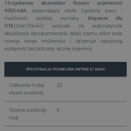
prawidłowo korzystać ze strony internetowej.
13‑ogniwowy akumulator litowy o pojemności
9000 mAh
, zapewniający około 2 godziny pracy i
Provider /
Nazwa
Domena
możliwość szybkiej wymiany.
Wsparcie dla
PrestaShop-[abcdef0123456789]{32}
.botland.com.pl
OTA
(Over‑The‑Air) pozwala na automatyczne
aktualizacje oprogramowania, dzięki czemu robot stale
rozwija swoje możliwości i utrzymuje najwyższą
wydajność bez potrzeby ręcznej ingerencji.
_lb
.botland.com.pl
SPECYFIKACJA TECHNICZNA UNITREE G1 BASIC
Całkowita liczba
23
stopni swobody
Stopnie swobody
6
Polityce prywatności Google
nogi
VISITOR_PRIVACY_METADATA
YouTube
.youtube.com