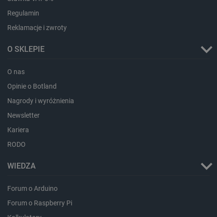
lokalna
Regulamin
dlapi_ucp
Pamięć
lokalna
Reklamacje i zwroty
_cltk
Pamięć
sesji
O SKLEPIE
smforms
Pamięć
lokalna
O nas
_smvc
Pamięć
lokalna
Opinie o Botland
lbx_ac_easystorage
Pamięć
Nagrody i wyróżnienia
sesji
Newsletter
dlapi_consent
Pamięć
lokalna
Kariera
_uetvid
Pamięć
RODO
lokalna
_smsps
Pamięć
WIEDZA
lokalna
lastExternalReferrer
Pamięć
Forum o Arduino
lokalna
ea_lu_ts
Pamięć
Forum o Raspberry Pi
lokalna