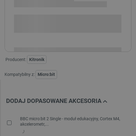
SPRAWDŹ ILOŚĆ
i
Niedostępny
Produkt wycofany
Producent:
Kitronik
Kompatybilny z:
Micro:bit
DODAJ DOPASOWANE AKCESORIA
BBC micro:bit 2 Single - moduł edukacyjny, Cortex M4,
akcelerometr,...