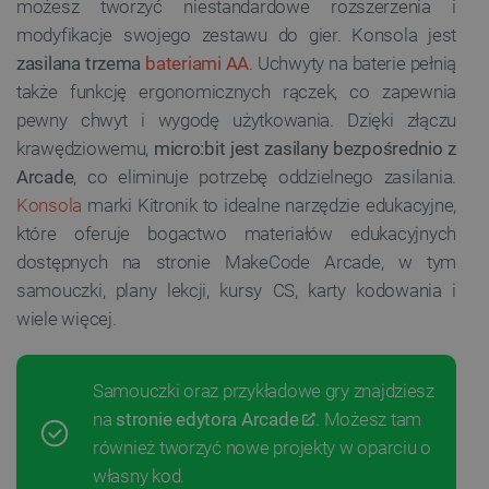
możesz tworzyć niestandardowe rozszerzenia i
modyfikacje swojego zestawu do gier. Konsola jest
zasilana trzema
bateriami AA
. Uchwyty na baterie pełnią
także funkcję ergonomicznych rączek, co zapewnia
pewny chwyt i wygodę użytkowania. Dzięki złączu
krawędziowemu,
micro:bit jest zasilany bezpośrednio z
Arcade
, co eliminuje potrzebę oddzielnego zasilania.
Konsola
marki Kitronik to idealne narzędzie edukacyjne,
które oferuje bogactwo materiałów edukacyjnych
dostępnych na stronie MakeCode Arcade, w tym
samouczki, plany lekcji, kursy CS, karty kodowania i
wiele więcej.
Samouczki oraz przykładowe gry znajdziesz
na
stronie edytora Arcade
. Możesz tam
również tworzyć nowe projekty w oparciu o
własny kod.