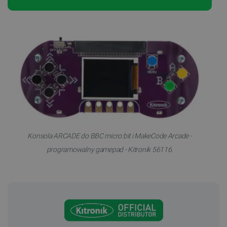
Konsola ARCADE do BBC micro:bit i MakeCode Arcade -
programowalny gamepad - Kitronik 56116.