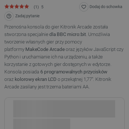
Dodaj do schowka
(
1
)
5
Zadaj pytanie
Przenośna konsola do gier Kitronik Arcade została
stworzona specjalnie
dla BBC micro:bit
. Umożliwia
tworzenie własnych gier przy pomocy
platformy
MakeCode Arcade
oraz języków JavaScript czy
Python i uruchamianie ich na urządzeniu, a także
korzystanie z gotowych gier dostępnych w edytorze.
Konsola posiada
6 programowalnych przycisków
oraz
kolorowy ekran LCD
o przekątnej 1,77''. Kitronik
Arcade zasilany jest trzema bateriami AA.
Sprawdź opcje płatności i finansowania: