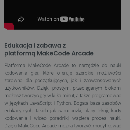
podstawowych funkcji strony internetowej, takich
jak logowanie użytkownika i zarządzanie kontem.
Bez niezbędnych plików cookie nie można
prawidłowo korzystać ze strony internetowej.
Provider /
Nazwa
Domena
PrestaShop-[abcdef0123456789]{32}
.botland.com.pl
Edukacja i zabawa z
platformą MakeCode Arcade
Platforma MakeCode Arcade to narzędzie do nauki
_lb
.botland.com.pl
kodowania gier, które oferuje szerokie możliwości
zarówno dla początkujących, jak i zaawansowanych
użytkowników. Dzięki prostym, przeciąganym blokom,
możesz tworzyć gry w kilka minut, a także programować
w językach JavaScript i Python. Bogata baza zasobów
edukacyjnych, takich jak samouczki, plany lekcji, karty
kodowania i wideo poradniki, wspiera proces nauki.
Dzięki MakeCode Arcade można tworzyć, modyfikować
Polityce prywatności Google