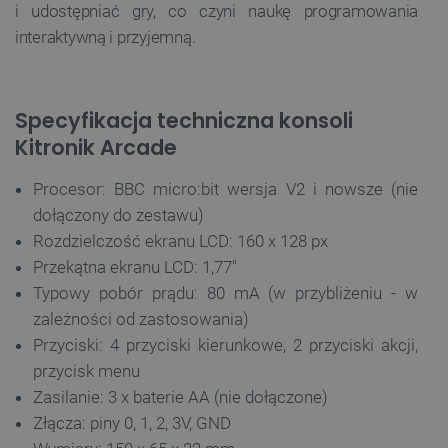
i udostępniać gry, co czyni naukę programowania
interaktywną i przyjemną.
VISITOR_PRIVACY_METADATA
YouTube
.youtube.com
Specyfikacja techniczna konsoli
Kitronik Arcade
Procesor: BBC micro:bit wersja V2 i nowsze (nie
dołączony do zestawu)
Rozdzielczość ekranu LCD: 160 x 128 px
Przekątna ekranu LCD: 1,77''
Typowy pobór prądu: 80 mA (w przybliżeniu - w
zależności od zastosowania)
Przyciski: 4 przyciski kierunkowe, 2 przyciski akcji,
__cf_bm
Cloudflare Inc.
.inpost.pl
przycisk menu
Zasilanie: 3 x baterie AA (nie dołączone)
Złącza: piny 0, 1, 2, 3V, GND