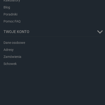
Kalkulatory
ea_gu_ts
Pamięć
lokalna
Blog
_gcl_ls
Pamięć
Poradniki
lokalna
Pomoc FAQ
_smps
Pamięć
lokalna
TWOJE KONTO
luigis.env.v2.159265-
Pamięć
182023
sesji
Dane osobowe
_uetsid_exp
Pamięć
lokalna
Adresy
_uetsid
Pamięć
Zamówienia
lokalna
_smsp-r-65208
Pamięć
Schowek
lokalna
cartSkuToUrl
Pamięć
lokalna
lastExternalReferrerTime
Pamięć
lokalna
smsr
Pamięć
lokalna