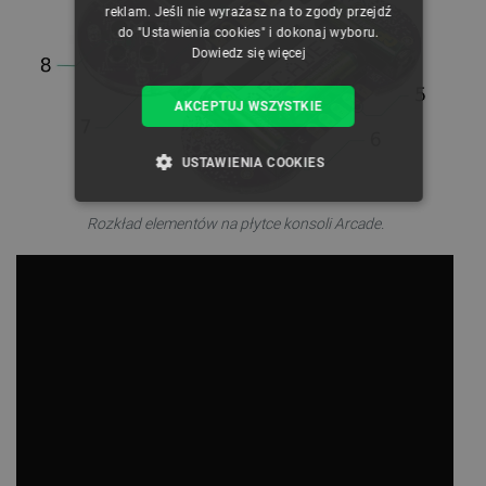
reklam. Jeśli nie wyrażasz na to zgody przejdź
do "Ustawienia cookies" i dokonaj wyboru.
Dowiedz się więcej
AKCEPTUJ WSZYSTKIE
USTAWIENIA COOKIES
NIEZBĘDNE
WYDAJNOŚĆ
Rozkład elementów na płytce konsoli Arcade.
TARGETOWANIE
FUNKCJONALNOŚĆ
Niezbędne
Wydajność
Targetowanie
Funkcjonalność
Niezbędne pliki cookie umożliwiają korzystanie z