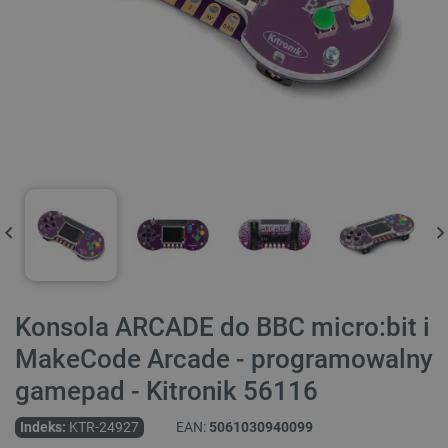
Konsola ARCADE do BBC micro:bit i
MakeCode Arcade - programowalny
gamepad - Kitronik 56116
Indeks:
KTR-24927
EAN:
5061030940099