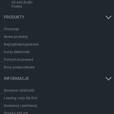
63-640 Bralin
Polska
PRODUKTY
critAccountId
botland.com.pl
Promocje
Nowe produkty
Najczęściej kupowane
Kursy elektroniki
Pomysł na prezent
Bony podarunkowe
INFORMACJE
Dostawa i płatność
Storage declaration
Leasing i raty dla firm
Storage
Nazwa
Opis
type
Dostawcy i partnerzy
_uetvid_exp
Pamięć
Stawka VAT 0%