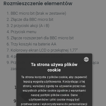
Rozmieszczenie elementów
BBC micro:bit (brak w zestawie)
Złącze dla BBC micro:bit
2 przyciski akcji (A i B)
Przycisk menu
Złącze rozszerzeń dla BBC micro:bit
Trzy koszyki na baterie AA
Kolorowy ekran LCD o przekątnej 1,77''
4 przyciski kierunkowe (d-pad)
Przycisk zasilania i dioda LED sygnalizująca
Ta strona używa plików
zasilanie
cookie
POLISH
Ta strona korzysta z plików cookie, aby zapewnić
CZECH
lepszą wygodę użytkowania. Korzystając z tej
strony, wyrażasz zgodę na używanie przez nas
ENGLISH
wszystkich plików cookie zgodnie z warunkami
naszej polityki plików cookie. Dane
GERMAN
użytkowników i pliki cookie mogą być
przetwarzane i wykorzystywane do personalizacji