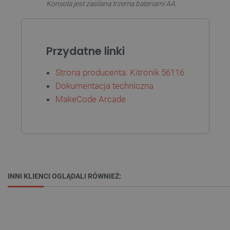
Konsola jest zasilana trzema bateriami AA.
Przydatne linki
Strona producenta: Kitronik 56116
Dokumentacja techniczna
MakeCode Arcade
_smvs
.botland.com.pl
INNI KLIENCI OGLĄDALI RÓWNIEŻ:
LaSID
Quality Unit LLC
botland.com.pl