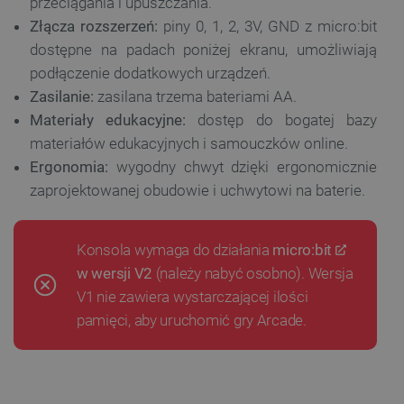
przeciągania i upuszczania.
Złącza rozszerzeń:
piny 0, 1, 2, 3V, GND z micro:bit
dostępne na padach poniżej ekranu, umożliwiają
podłączenie dodatkowych urządzeń.
Zasilanie:
zasilana trzema bateriami AA.
Materiały edukacyjne:
dostęp do bogatej bazy
materiałów edukacyjnych i samouczków online.
Ergonomia:
wygodny chwyt dzięki ergonomicznie
zaprojektowanej obudowie i uchwytowi na baterie.
Konsola wymaga do działania
micro:bit
w wersji V2
(należy nabyć osobno). Wersja
V1 nie zawiera wystarczającej ilości
pamięci, aby uruchomić gry Arcade.