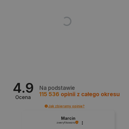
critData
botland.com.pl
4.9
Na podstawie
115 536
opinii
z całego okresu
Ocena
Jak zbieramy opinie?
Marcin
zweryfikowano