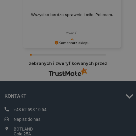
CookieScriptConsent
CookieScript
botland.com.pl
Wszystko bardzo sprawnie i miło. Polecam.
wczoraj
Komentarz sklepu
Dziękujemy za najwyższą ocenę. Cieszymy się,
że nasz sprzęt trafił w dobre ręce. Polecamy się
zebranych i zweryfikowanych przez
na przyszłość.
LaVisitorId_Ym90bGFuZC5sYWRlc2suY29tLw
.botland.com.pl
KONTAKT
critCartData
botland.com.pl
+48 62 593 10 54
Napisz do nas
BOTLAND
Gola 25A