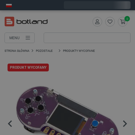
Zamów w ciągu:
6
:
39
:
38
, a wyślemy dziś!
0
MENU
STRONA GŁÓWNA
POZOSTAŁE
PRODUKTY WYCOFANE
PRODUKT WYCOFANY