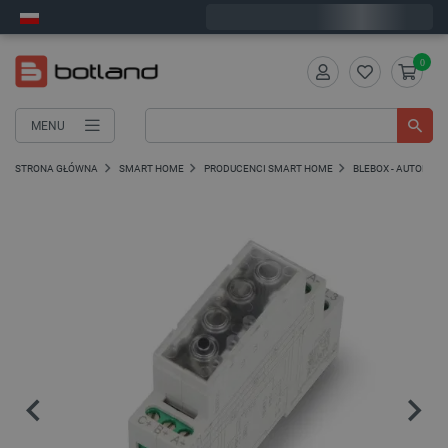
Zamów w ciągu:
11
:
25
:
52
, a wyślemy dziś!
0
MENU
STRONA GŁÓWNA
SMART HOME
PRODUCENCI SMART HOME
BLEBOX - AUTOMA