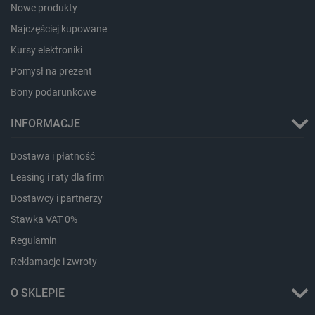
Nowe produkty
Najczęściej kupowane
Storage declaration
Kursy elektroniki
Pomysł na prezent
Storage
Nazwa
Opis
type
Bony podarunkowe
_uetvid_exp
Pamięć
lokalna
INFORMACJE
dlapi_ucp
Pamięć
lokalna
Dostawa i płatność
_cltk
Pamięć
sesji
Leasing i raty dla firm
smforms
Pamięć
Dostawcy i partnerzy
lokalna
Stawka VAT 0%
_smvc
Pamięć
lokalna
Regulamin
lbx_ac_easystorage
Pamięć
Reklamacje i zwroty
sesji
dlapi_consent
Pamięć
O SKLEPIE
lokalna