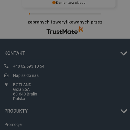
Komentarz sklepu
Dziękujemy za najwyższą ocenę. Cieszymy się,
że nasz sprzęt trafił w dobre ręce. Polecamy się
critCartData
botland.com.pl
zebranych i zweryfikowanych przez
na przyszłość.
KONTAKT
+48 62 593 10 54
critAccountId
botland.com.pl
Napisz do nas
BOTLAND
Gola 25A
63-640 Bralin
Polska
PRODUKTY
Promocje