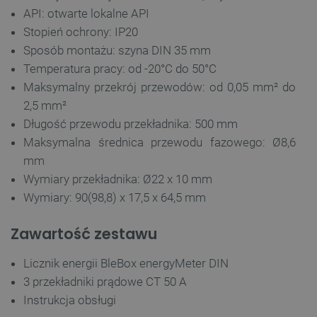
API: otwarte lokalne API
Stopień ochrony: IP20
__cf_bm
Cloudflare Inc.
Sposób montażu: szyna DIN 35 mm
.inpost.pl
Temperatura pracy: od -20°C do 50°C
Maksymalny przekrój przewodów: od 0,05 mm² do
2,5 mm²
Długość przewodu przekładnika: 500 mm
Maksymalna średnica przewodu fazowego: Ø8,6
mm
Wymiary przekładnika: Ø22 x 10 mm
Wymiary: 90(98,8) x 17,5 x 64,5 mm
__cf_bm
Cloudflare Inc.
.webshopapp.com
Zawartość zestawu
Licznik energii BleBox energyMeter DIN
3 przekładniki prądowe CT 50 A
Instrukcja obsługi