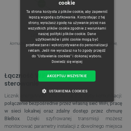
cookie
POLISH
Ta strona korzysta z plików cookie, aby zapewnić
CZECH
lepszą wygodę użytkowania. Korzystając z tej
strony, wyrażasz zgodę na używanie przez nas
ENGLISH
wszystkich plików cookie zgodnie z warunkami
naszej polityki plików cookie. Dane
GERMAN
Licznik WiFi BleBox oferuje możliwość
użytkowników i pliki cookie mogą być
komunikacji bezpośrednio przez sieć WiFi, lokalnie oraz zdalnie,
przetwarzane i wykorzystywane do personalizacji
reklam. Jeśli nie wyrażasz na to zgody przejdź
dzięki chmurze BleBox.
do "Ustawienia cookies" i dokonaj wyboru.
Dowiedz się więcej
Łączność WiFi i inteligentne
AKCEPTUJ WSZYSTKIE
sterowanie
USTAWIENIA COOKIES
Licznik energyMeter DIN oferuje trzy tryby komunikacji:
połączenie bezpośrednie przez własną sieć WiFi, pracę
NIEZBĘDNE
WYDAJNOŚĆ
w sieci lokalnej oraz zdalny dostęp przez chmurę
BleBox
. Dzięki szyfrowanej transmisji możesz
TARGETOWANIE
monitorować parametry instalacji z dowolnego miejsca