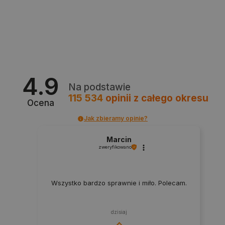
4.9
Na podstawie
CookieScriptConsent
CookieScript
115 534
opinii
z całego okresu
botland.com.pl
Ocena
Jak zbieramy opinie?
Marcin
zweryfikowano
Wszystko bardzo sprawnie i miło. Polecam.
dzisiaj
LaVisitorId_Ym90bGFuZC5sYWRlc2suY29tLw
.botland.com.pl