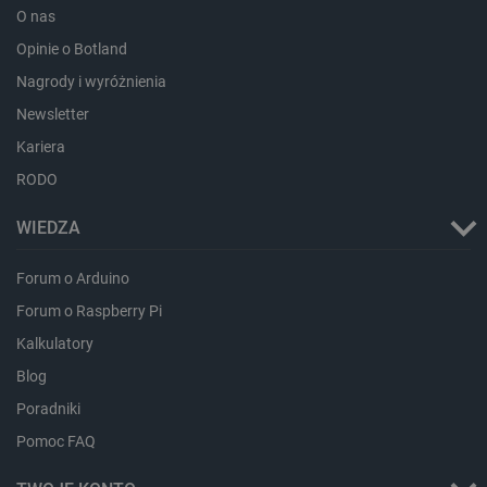
_uetvid
Pamięć
O nas
lokalna
Opinie o Botland
_smsps
Pamięć
lokalna
Nagrody i wyróżnienia
lastExternalReferrer
Pamięć
lokalna
Newsletter
ea_lu_ts
Pamięć
Kariera
lokalna
RODO
ea_gu_ts
Pamięć
lokalna
WIEDZA
_gcl_ls
Pamięć
lokalna
Forum o Arduino
_smps
Pamięć
lokalna
Forum o Raspberry Pi
luigis.env.v2.159265-
Pamięć
Kalkulatory
182023
sesji
Blog
_uetsid_exp
Pamięć
lokalna
Poradniki
_uetsid
Pamięć
lokalna
Pomoc FAQ
_smsp-r-65208
Pamięć
lokalna