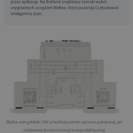
BleBox energyMeter DIN umożliwia pomiar zarówno pobieranej, jak i
oddawanej (produkowanej) energii elektrycznej.