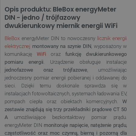
Opis produktu: BleBox energyMeter
DIN - jedno / trójfazowy
dwukierunkowy miernik energii WiFi
BleBox
energyMeter DIN to nowoczesny
licznik energii
elektrycznej
montowany na szynie DIN
, wyposażony w
komunikację
WiFi
oraz
funkcję dwukierunkowego
pomiaru energii
. Urządzenie obsługuje instalacje
jednofazowe oraz trójfazowe
, umożliwiając
jednoczesny pomiar energii pobieranej i oddawanej do
sieci. Dzięki temu doskonale sprawdza się w
instalacjach fotowoltaicznych, systemach ładowania EV,
pompach ciepła oraz obiektach komercyjnych.
W
zestawie znajdują się trzy przekładniki prądowe CT 50
A
umożliwiające bezkontaktowy pomiar prądu.
energyMeter DIN
monitoruje napięcie, natężenie prądu,
częstotliwość oraz moc czynną, bierną i pozorną dla