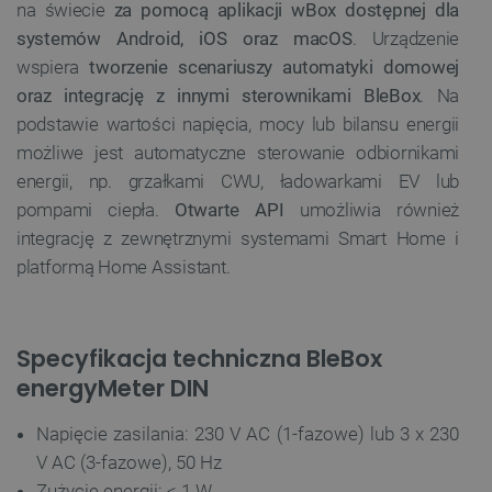
FUNKCJONALNOŚĆ
na świecie
za pomocą aplikacji wBox dostępnej dla
systemów Android, iOS oraz macOS
. Urządzenie
wspiera
tworzenie scenariuszy automatyki domowej
oraz integrację z innymi sterownikami BleBox
. Na
Niezbędne
Wydajność
Targetowanie
podstawie wartości napięcia, mocy lub bilansu energii
Funkcjonalność
możliwe jest automatyczne sterowanie odbiornikami
Niezbędne pliki cookie umożliwiają korzystanie z
energii, np. grzałkami CWU, ładowarkami EV lub
podstawowych funkcji strony internetowej, takich
pompami ciepła.
Otwarte API
umożliwia również
jak logowanie użytkownika i zarządzanie kontem.
Bez niezbędnych plików cookie nie można
integrację z zewnętrznymi systemami Smart Home i
prawidłowo korzystać ze strony internetowej.
platformą Home Assistant.
Provider /
Nazwa
Domena
PrestaShop-[abcdef0123456789]{32}
.botland.com.pl
Specyfikacja techniczna BleBox
energyMeter DIN
_lb
.botland.com.pl
Napięcie zasilania: 230 V AC (1-fazowe) lub 3 x 230
V AC (3-fazowe), 50 Hz
Zużycie energii: < 1 W