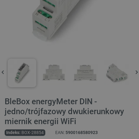
BleBox energyMeter DIN -
jedno/trójfazowy dwukierunkowy
miernik energii WiFi
Indeks:
BOX-28854
EAN:
5900168580923