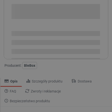
+
-
DODAJ DO KOSZYKA
SPRAWDŹ ILOŚĆ
Dostępny
Wysyłka
24h
Dostawa
od 8,99 PLN
30 dni
na zwrot
Producent:
BleBox
Opis
Szczegóły produktu
Dostawa
FAQ
Zwroty i reklamacje
Bezpieczeństwo produktu