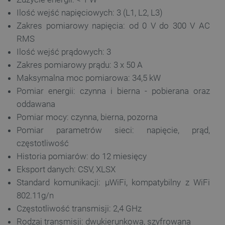
Ilość wejść napięciowych: 3 (L1, L2, L3)
Zakres pomiarowy napięcia: od 0 V do 300 V AC
RMS
Ilość wejść prądowych: 3
Zakres pomiarowy prądu: 3 x 50 A
Polityce prywatności Google
Maksymalna moc pomiarowa: 34,5 kW
Pomiar energii: czynna i bierna - pobierana oraz
oddawana
VISITOR_PRIVACY_METADATA
YouTube
.youtube.com
Pomiar mocy: czynna, bierna, pozorna
Pomiar parametrów sieci: napięcie, prąd,
częstotliwość
Historia pomiarów: do 12 miesięcy
Eksport danych: CSV, XLSX
Standard komunikacji: µWiFi, kompatybilny z WiFi
802.11g/n
Częstotliwość transmisji: 2,4 GHz
Rodzaj transmisji: dwukierunkowa, szyfrowana