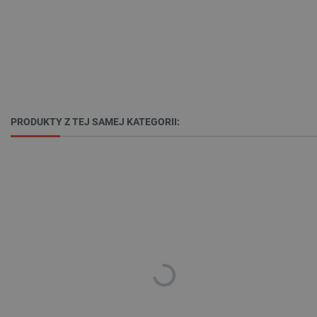
isListDisplay
botland.com.pl
_lb_ccc
.botland.com.pl
PRODUKTY Z TEJ SAMEJ KATEGORII:
critData
botland.com.pl