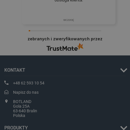
obsługa klienta.
wczoraj
zebranych i zweryfikowanych przez
critData
botland.com.pl
KONTAKT
+48 62 593 10 54
Napisz do nas
BOTLAND
Gola 25A
63-640 Bralin
Polska
CookieScriptConsent
CookieScript
PRODUKTY
botland.com.pl