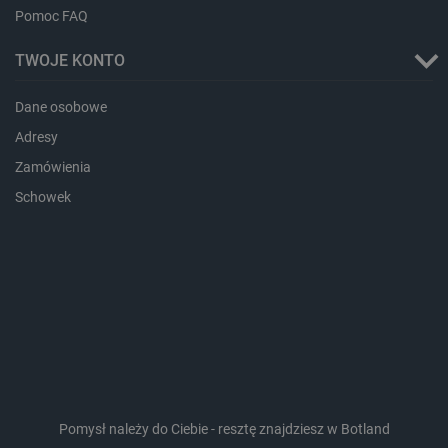
Pomoc FAQ
_cltk
Pamięć
sesji
TWOJE KONTO
smforms
Pamięć
lokalna
Dane osobowe
_smvc
Pamięć
lokalna
Adresy
lbx_ac_easystorage
Pamięć
Zamówienia
sesji
Schowek
dlapi_consent
Pamięć
lokalna
_uetvid
Pamięć
lokalna
_smsps
Pamięć
lokalna
lastExternalReferrer
Pamięć
lokalna
ea_lu_ts
Pamięć
lokalna
ea_gu_ts
Pamięć
lokalna
Pomysł należy do Ciebie - resztę znajdziesz w Botland