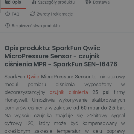
Opis
Szczegóły produktu
Dostawa
FAQ
Zwroty i reklamacje
Bezpieczeństwo produktu
Opis produktu: SparkFun Qwiic
MicroPressure Sensor - czujnik
ciśnienia MPR - SparkFun SEN-16476
SparkFun
Qwiic
MicroPressure Sensor
to miniaturowy
moduł pomiaru ciśnienia wyposażony w
piezorezystancyjny
czujnik ciśnienia
25 psi
firmy
Honeywell. Umożliwia wykonywanie skalibrowanych
pomiarów ciśnienia w zakresie
od 60 mbar do 2,5 bar
.
Na wyjściu czujnika znajduje się 24-bitowy sygnał
cyfrowy I2C, który może być kompensowany w
określonym zakresie temperatur w celu poprawy