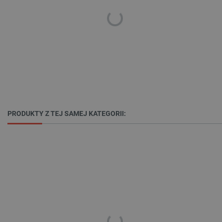
PRODUKTY Z TEJ SAMEJ KATEGORII:
_smvs
.botland.com.pl
LaSID
Quality Unit LLC
botland.com.pl