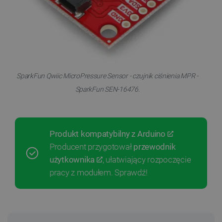
SparkFun Qwiic MicroPressure Sensor - czujnik ciśnienia MPR -
SparkFun SEN-16476.
Produkt kompatybilny z
Arduino
Producent przygotował
przewodnik
użytkownika
, ułatwiający rozpoczęcie
pracy z modułem. Sprawdź!