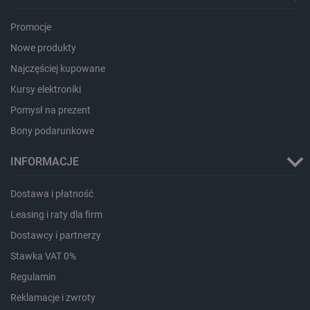
Promocje
Nowe produkty
Najczęściej kupowane
Kursy elektroniki
Pomysł na prezent
Bony podarunkowe
LaVisitorId_Ym90bGFuZC5sYWRlc2suY29tLw
.botland.com.pl
INFORMACJE
Dostawa i płatność
critCartData
botland.com.pl
Leasing i raty dla firm
Dostawcy i partnerzy
Stawka VAT 0%
Regulamin
Reklamacje i zwroty