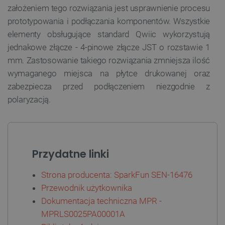
.youtube.com
założeniem tego rozwiązania jest usprawnienie procesu
prototypowania i podłączania komponentów. Wszystkie
elementy obsługujące standard Qwiic wykorzystują
jednakowe złącze - 4-pinowe złącze JST o rozstawie 1
mm. Zastosowanie takiego rozwiązania zmniejsza ilość
wymaganego miejsca na płytce drukowanej oraz
zabezpiecza przed podłączeniem niezgodnie z
polaryzacją.
Przydatne linki
__cf_bm
Cloudflare Inc.
.inpost.pl
Strona producenta: SparkFun SEN-16476
Przewodnik użytkownika
Dokumentacja techniczna MPR -
MPRLS0025PA00001A