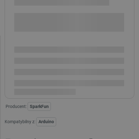
Sprawdź opcje płatności i finansowania:
+
-
DODAJ DO KOSZYKA
SPRAWDŹ ILOŚĆ
Dostępny
Wysyłka
24h
Dostawa
od 8,99 PLN
30 dni
na zwrot
Producent:
SparkFun
Kompatybilny z:
Arduino