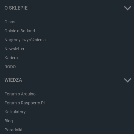
O SKLEPIE
critAccountId
botland.com.pl
O nas
Opinie o Botland
Nagrody i wyróżnienia
Newsletter
Kariera
RODO
WIEDZA
Storage declaration
Forum o Arduino
Storage
Forum o Raspberry Pi
Nazwa
Opis
type
Kalkulatory
_uetvid_exp
Pamięć
lokalna
Blog
dlapi_ucp
Pamięć
Poradniki
lokalna