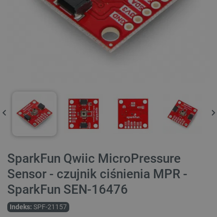
SparkFun Qwiic MicroPressure
Sensor - czujnik ciśnienia MPR -
SparkFun SEN-16476
Indeks:
SPF-21157