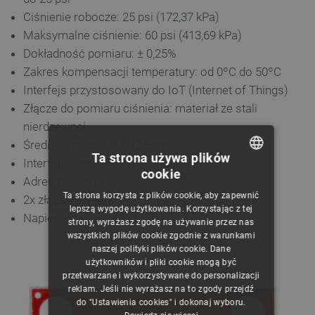
Ciśnienie robocze: 25 psi (172,37 kPa)
Maksymalne ciśnienie: 60 psi (413,69 kPa)
Dokładność pomiaru: ± 0,25%
Zakres kompensacji temperatury: od 0ºC do 50ºC
Interfejs przystosowany do IoT (Internet of Things)
Złącze do pomiaru ciśnienia: materiał ze stali
nierdzewnej
Średnica złącza: 0,1'' (2,5 mm)
Ta strona używa plików
Interfejs komunikacyjny: magistrala I2C
cookie
Adres I2C: 0x18
POLISH
Ta strona korzysta z plików cookie, aby zapewnić
2x złącza Qwiic
CZECH
lepszą wygodę użytkowania. Korzystając z tej
Napięcie zasilania: od 1,8 V do 3,6 V
strony, wyrażasz zgodę na używanie przez nas
ENGLISH
wszystkich plików cookie zgodnie z warunkami
naszej polityki plików cookie. Dane
GERMAN
użytkowników i pliki cookie mogą być
przetwarzane i wykorzystywane do personalizacji
reklam. Jeśli nie wyrażasz na to zgody przejdź
do "Ustawienia cookies" i dokonaj wyboru.