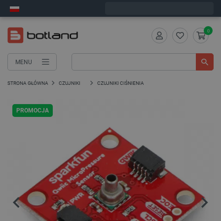
Wyślemy w poniedziałek
0
MENU
STRONA GŁÓWNA
CZUJNIKI
CZUJNIKI CIŚNIENIA
PROMOCJA