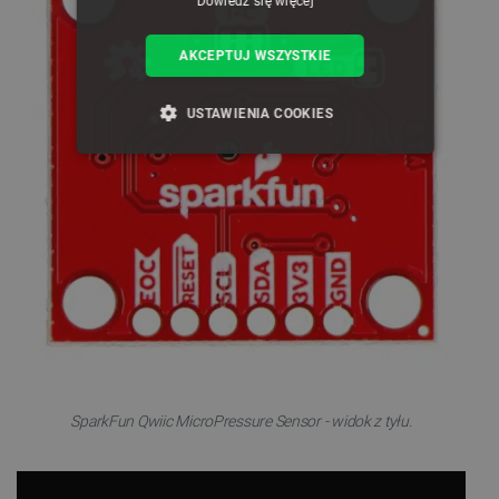
Dowiedz się więcej
AKCEPTUJ WSZYSTKIE
USTAWIENIA COOKIES
NIEZBĘDNE
WYDAJNOŚĆ
TARGETOWANIE
FUNKCJONALNOŚĆ
Niezbędne
Wydajność
Targetowanie
Funkcjonalność
SparkFun Qwiic MicroPressure Sensor - widok z tyłu.
Niezbędne pliki cookie umożliwiają korzystanie z
podstawowych funkcji strony internetowej, takich
jak logowanie użytkownika i zarządzanie kontem.
Bez niezbędnych plików cookie nie można