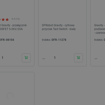
5.0 (12)
Gravity - przełącznik
DFRobot Gravity - cyfrowy
Gravity 
OSFET 5-36V/20A
przycisk Tact Switch - biały
podświe
- czerw
R
DFR-08104
Indeks:
DFR-11278
Indeks:
NOWOŚĆ!
PAKIET