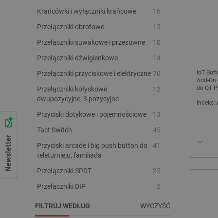
Krańcówki i wyłączniki krańcowe
16
Przełączniki obrotowe
15
Przełączniki suwakowe i przesuwne
10
Przełączniki dźwigienkowe
14
IoT But
Przełączniki przyciskowe i elektryczne
70
Add-On -
do QT Py
Przełączniki kołyskowe
12
dwupozycyjne, 3 pozycyjne
Indeks:
Przyciski dotykowe i pojemnościowe
13
Tact Switch
45
Przyciski arcade i big push button do
41
teleturnieju, familiada
Przełączniki SPDT
25
Przełączniki DIP
5
FILTRUJ WEDŁUG
WYCZYŚĆ