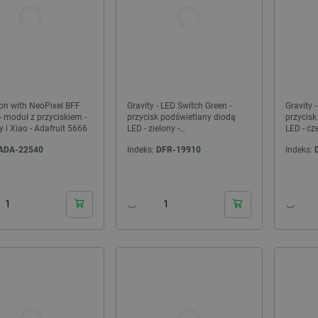
ton with NeoPixel BFF
Gravity - LED Switch Green -
Gravity 
 moduł z przyciskiem -
przycisk podświetlany diodą
przycisk
 i Xiao - Adafruit 5666
LED - zielony -
LED - cz
DFRobot DFR0789-G
DFRobot
ADA-22540
Indeks:
DFR-19910
Indeks:
24h