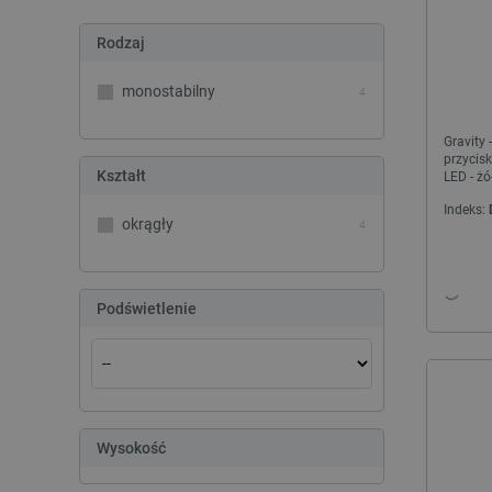
Rodzaj
monostabilny
4
Gravity 
przycis
Kształt
LED - ż
Indeks:
okrągły
4
Podświetlenie
Wysokość