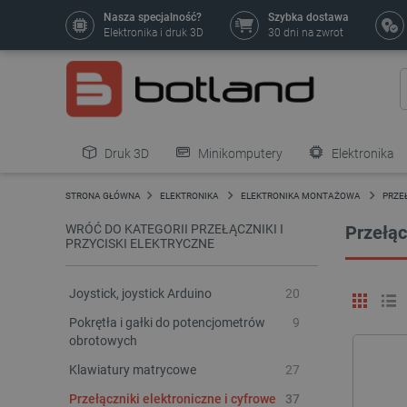
Nasza specjalność?
Szybka dostawa
Elektronika i druk 3D
30 dni na zwrot
Druk 3D
Minikomputery
Elektronika
Pozostałe
STRONA GŁÓWNA
ELEKTRONIKA
ELEKTRONIKA MONTAŻOWA
PRZEŁ
WRÓĆ DO KATEGORII PRZEŁĄCZNIKI I
Przełąc
PRZYCISKI ELEKTRYCZNE
Joystick, joystick Arduino
20
Pokrętła i gałki do potencjometrów
9
obrotowych
Klawiatury matrycowe
27
Przełączniki elektroniczne i cyfrowe
37