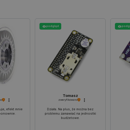
Quality Unit LLC
Sesja
Ten plik cookie służy do ś
botland.com.pl
Analytics i anonimowych inf
użytkownika.
Cloudflare Inc.
29 minut 47
Ten plik cookie służy do roz
.bambulab.com
sekund
to korzystne dla strony int
umożliwia tworzenie ważny
podgląd
podg
korzystania z jej witryny in
botland.com.pl
Sesja
Ten plik cookie służy do p
użytkownika w zakresie sp
produktów.
.botland.com.pl
1 rok
Ten plik cookie jest używa
użytkownika na korzystanie 
internetowej, zapewniając
prawnymi w celu uzyskania 
plików cookie.
botland.com.pl
9 minut 46
Ten plik cookie jest używa
sekund
krytycznych danych użytkow
wydajności i funkcjonalnośc
zapewniając bardziej sper
Tomasz
użytkownika.
no
zweryfikowano
CookieScript
2 miesiące 4
Ten plik cookie jest używan
botland.com.pl
tygodnie
Script.com do zapamiętywan
uje, efekt mnie
Działa. Na plus, że można bez
zgody użytkownika na pliki 
 ponownie.
problemu zamawiać na jednostki
aby baner cookie Cookie-Sc
budżetowe.
sYWRlc2suY29tLw
.botland.com.pl
Sesja
Ten plik cookie służy do r
odwiedzającej.