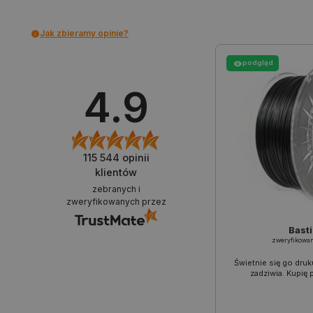
LaSID
Jak zbieramy opinie?
__cf_bm
podgląd
4.9
isListDisplay
_lb_ccc
115 544
opinii
klientów
zebranych i
critData
zweryfikowanych przez
Basti
zweryfikowa
CookieScriptConsent
Świetnie się go druk
zadziwia. Kupię
LaVisitorId_Ym90bGFuZC5