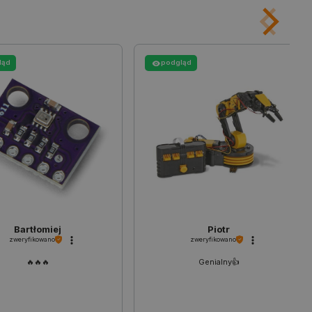
ledzenia sprzedaży w Google
ormacji o sesji
różniania ludzi i botów. Jest
ernetowej, ponieważ
ch raportów na temat
ląd
podgląd
ternetowej.
rzechowywania preferencji
osobu wyświetlania
ny do przechowywania zgody
z plików cookie na stronie
 zgodność z wymogami
zgody na niektóre kategorie
ny do przechowywania
nika w celu zwiększenia
i strony internetowej,
sonalizowane doświadczenie
Bartłomiej
Piotr
zweryfikowano
zweryfikowano
y przez usługę Cookie-
ia preferencji dotyczących
🔥🔥🔥
Genialny👍️
cookie. Jest to konieczne,
ript.com działał poprawnie.
ozpoznawania osoby