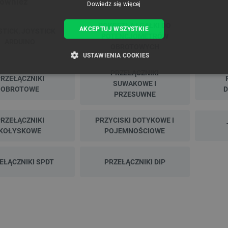
również
Dowiedz się więcej
POKRĘTŁA I GAŁKI DO
AKCEPTUJ WSZYSTKIE
STICK, JOYSTICK
POTENCJOMETRÓW
ARDUINO
OBROTOWYCH
USTAWIENIA COOKIES
lektryczny Super Power Jack
Sonda pomiarowa wysokiej temperatury
PRZEŁĄCZNIKI
5mm/s 12V - wysuw 44cm
PT100 - 7x200mm
RZEŁĄCZNIKI
ZBĘDNE
WYDAJNOŚĆ
TARGETOWANIE
FUNKCJ
SUWAKOWE I
OBROTOWE
D
PRZESUWNE
deks:
MOT-05365
Indeks:
SES-07467
RZEŁĄCZNIKI
PRZYCISKI DOTYKOWE I
Niezbędne
Wydajność
Targetowanie
Funkcjonalność
KOŁYSKOWE
POJEMNOŚCIOWE
a z 30 dni
ą:
249,00 zł
iwiają korzystanie z podstawowych funkcji strony internetowej, takich jak logowanie użytk
e nie można prawidłowo korzystać ze strony internetowej.
EŁĄCZNIKI SPDT
PRZEŁĄCZNIKI DIP
Provider /
Okres
Opis
Domena
przechowywania
789]{32}
.botland.com.pl
Sesja
Ten plik cookie jest wymag
opartego o silnik PrestaSho
.botland.com.pl
Sesja
Ten plik cookie jest używa
obciążenia w celu zapewnien
internetowych są skierowa