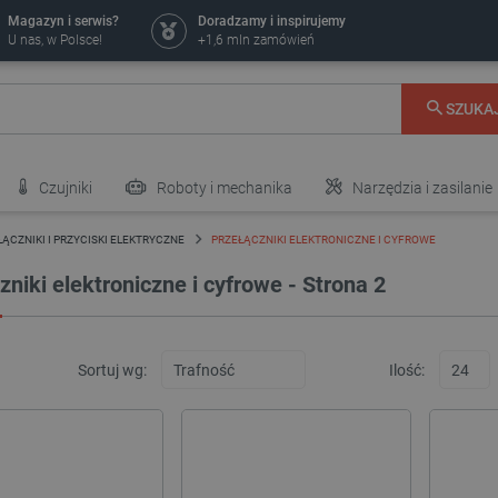
Magazyn i serwis?
Doradzamy i inspirujemy
U nas, w Polsce!
+1,6 mln zamówień
SZUKA
Czujniki
Roboty i mechanika
Narzędzia i zasilanie
ĄCZNIKI I PRZYCISKI ELEKTRYCZNE
PRZEŁĄCZNIKI ELEKTRONICZNE I CYFROWE
zniki elektroniczne i cyfrowe
- Strona 2
Sortuj wg:
Ilość: