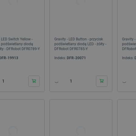
- LED Switch Yellow -
Gravity - LED Button - przycisk
Gravity 
k podświetlany diodą
podświetlany diodą LED - żółty -
podświet
ółty - DFRobot DFR0789-Y
DFRobot DFR0785-Y
DFRobo
DFR-19913
Indeks:
DFR-20071
Indeks: