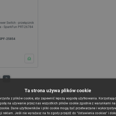
oocaa Nova 10W Home Studio
Pakiet - Toocaa L2 40W Avanced Bundle
Bundle
ndeks:
PKT-29251
Indeks:
PKT-29338
wer Switch - przełącznik
ia - SparkFun PRT-26784
SPF-25854
2
Ta strona używa plików cookie
orzysta z plików cookie, aby zapewnić lepszą wygodę użytkowania. Korzystając z
godę na używanie przez nas wszystkich plików cookie zgodnie z warunkami nasz
 cookie. Dane użytkowników i pliki cookie mogą być przetwarzane i wykorzysty
ji reklam. Jeśli nie wyrażasz na to zgody przejdź do "Ustawienia cookies" i do