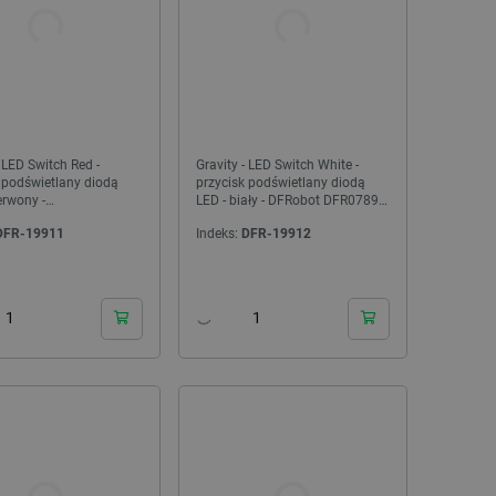
- LED Switch Red -
Gravity - LED Switch White -
 podświetlany diodą
przycisk podświetlany diodą
erwony -
LED - biały - DFRobot DFR0789-
 DFR0789-R
W
DFR-19911
Indeks:
DFR-19912