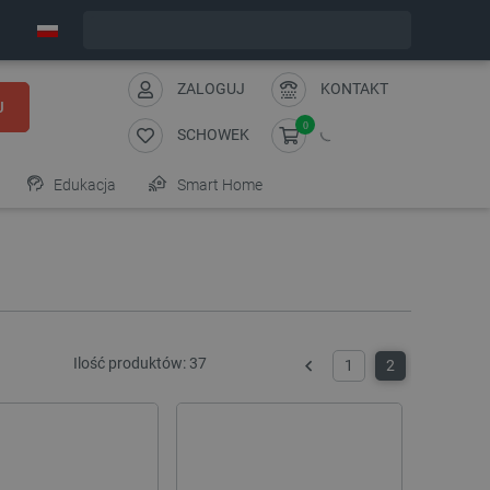
Wyślemy w poniedziałek
ZALOGUJ
KONTAKT
J
0
SCHOWEK
Edukacja
Smart Home
Ilość produktów:
37
1
2
Poprzedni