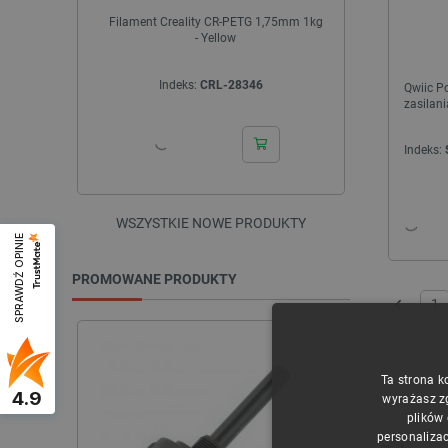
Filament Creality CR-PETG 1,75mm 1kg
Pakiet - T
- Yellow
Indeks:
CRL-28346
I
Qwiic Po
zasilan
Indeks:
WSZYSTKIE NOWE PRODUKTY
SPRAWDŹ OPINIE
PROMOWANE PRODUKTY
1
Poprzedni
WYPRZEDAŻ
Ta strona k
4.9
wyrażasz z
plików
personalizac