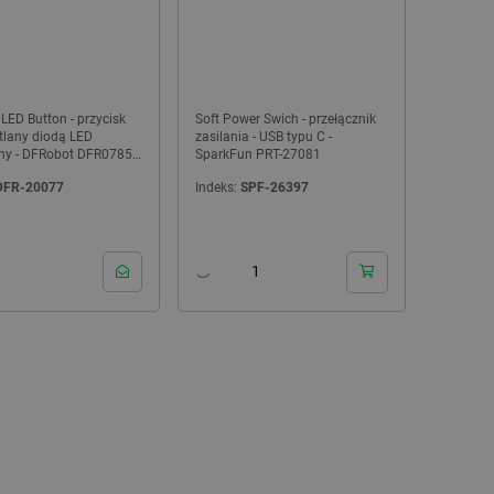
- LED Button - przycisk
Soft Power Swich - przełącznik
tlany diodą LED
zasilania - USB typu C -
ony - DFRobot DFR0785-
SparkFun PRT-27081
DFR-20077
Indeks:
SPF-26397
NOWOŚĆ!
NOWOŚĆ!
PAKIET