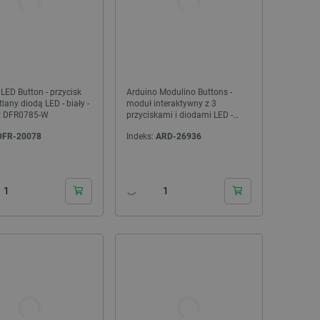
- LED Button - przycisk
Arduino Modulino Buttons -
lany diodą LED - biały -
moduł interaktywny z 3
t DFR0785-W
przyciskami i diodami LED -
Qwiic - ABX00110
DFR-20078
Indeks:
ARD-26936