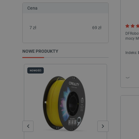
Cena
7
zł
69
zł
DFRobot 
mocy M
NOWE PRODUKTY
Indeks:
NOWOŚĆ!
NOWOŚĆ!
PAKIET