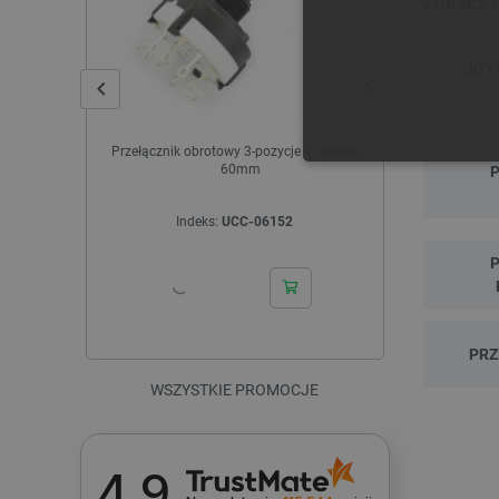
Zobacz 
JOY
Przełącznik obrotowy 3-pozycje 4 obwody -
Siłownik e
60mm
2000N 7,
P
NIE
Indeks:
UCC-06152
In
P
Najniższa cen
przed obniżk
Niezbędne pliki cookie umożl
Bez niezbędnych plików cooki
PRZ
Nazwa
WSZYSTKIE PROMOCJE
PrestaShop-[abcdef0123456
_lb
4.9