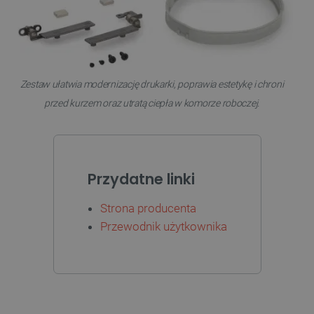
Niezbędne pliki cookie umożliwiają korzystanie z
podstawowych funkcji strony internetowej, takich
jak logowanie użytkownika i zarządzanie kontem.
Bez niezbędnych plików cookie nie można
prawidłowo korzystać ze strony internetowej.
Zestaw ułatwia modernizację drukarki, poprawia estetykę i chroni
Provider /
Nazwa
Domena
przed kurzem oraz utratą ciepła w komorze roboczej.
PrestaShop-[abcdef0123456789]{32}
.botland.com.pl
Przydatne linki
_lb
.botland.com.pl
Strona producenta
Przewodnik użytkownika