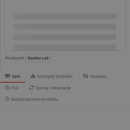
SPRAWDŹ ILOŚĆ
Brak
i
zaplanowanej
Chwilowo niedostępny
dostawy
Dostawa
od 8,99 PLN
30 dni
na zwrot
Producent:
Bambu Lab
Opis
Szczegóły produktu
Dostawa
FAQ
Zwroty i reklamacje
Bezpieczeństwo produktu