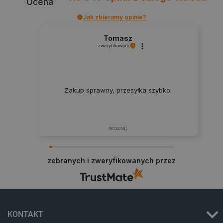
Ocena
Jak zbieramy opinie?
Tomasz
zweryfikowano
Zakup sprawny, przesyłka szybko.
wczoraj
_smvs
.botland.com.pl
zebranych i zweryfikowanych przez
LaSID
Quality Unit LLC
KONTAKT
botland.com.pl