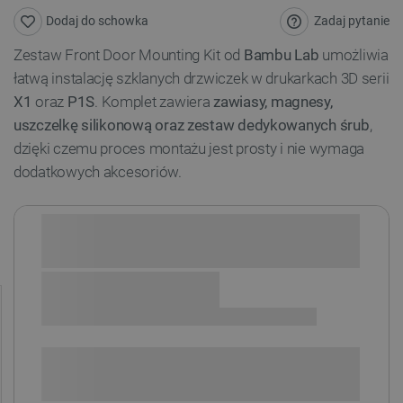
Zadaj pytanie
Dodaj do schowka
Zestaw Front Door Mounting Kit od
Bambu Lab
umożliwia
łatwą instalację szklanych drzwiczek w drukarkach 3D serii
X1
oraz
P1S
. Komplet zawiera
zawiasy, magnesy,
uszczelkę silikonową oraz zestaw dedykowanych śrub
,
dzięki czemu proces montażu jest prosty i nie wymaga
dodatkowych akcesoriów.
Sprawdź opcje płatności i finansowania:
POWIADOM O DOSTĘPNOŚCI