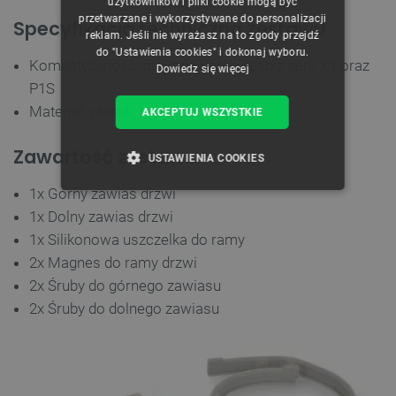
użytkowników i pliki cookie mogą być
przetwarzane i wykorzystywane do personalizacji
Specyfikacja techniczna zestawu
reklam. Jeśli nie wyrażasz na to zgody przejdź
do "Ustawienia cookies" i dokonaj wyboru.
Kompatybilność: drukarki Bambu Lab z serii X1 oraz
Dowiedz się więcej
P1S
Materiał: plastik, metal
AKCEPTUJ WSZYSTKIE
Zawartość zestawu
USTAWIENIA COOKIES
1x Górny zawias drzwi
NIEZBĘDNE
WYDAJNOŚĆ
1x Dolny zawias drzwi
1x Silikonowa uszczelka do ramy
TARGETOWANIE
2x Magnes do ramy drzwi
FUNKCJONALNOŚĆ
2x Śruby do górnego zawiasu
2x Śruby do dolnego zawiasu
Niezbędne
Wydajność
Targetowanie
Funkcjonalność