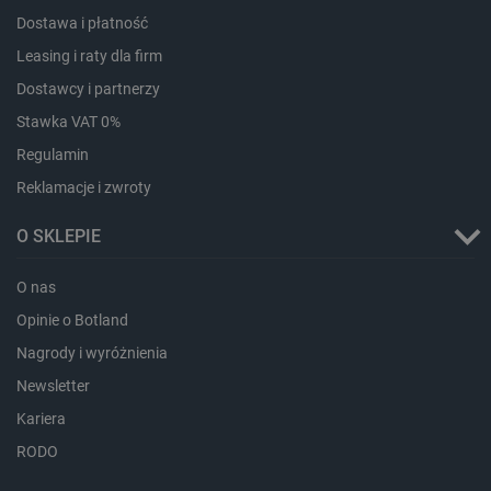
_lb_ccc
.botland.com.pl
Dostawa i płatność
Leasing i raty dla firm
Dostawcy i partnerzy
Stawka VAT 0%
Regulamin
Reklamacje i zwroty
O SKLEPIE
O nas
critData
botland.com.pl
Opinie o Botland
Nagrody i wyróżnienia
Newsletter
Kariera
RODO