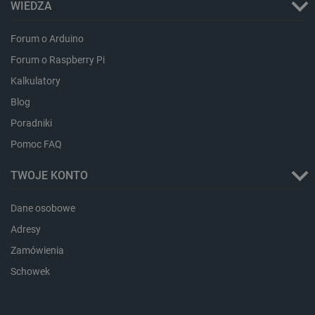
WIEDZA
CookieScriptConsent
CookieScript
Forum o Arduino
botland.com.pl
Forum o Raspberry Pi
Kalkulatory
Blog
Poradniki
Pomoc FAQ
TWOJE KONTO
LaVisitorId_Ym90bGFuZC5sYWRlc2suY29tLw
.botland.com.pl
Dane osobowe
Adresy
Zamówienia
critCartData
botland.com.pl
Schowek