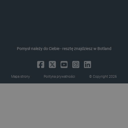
critAccountId
botland.com.pl
Pomysł należy do Ciebie - resztę znajdziesz w Botland
Mapa strony
Polityka prywatności
© Copyright 2026
Storage declaration
Storage
Nazwa
Opis
type