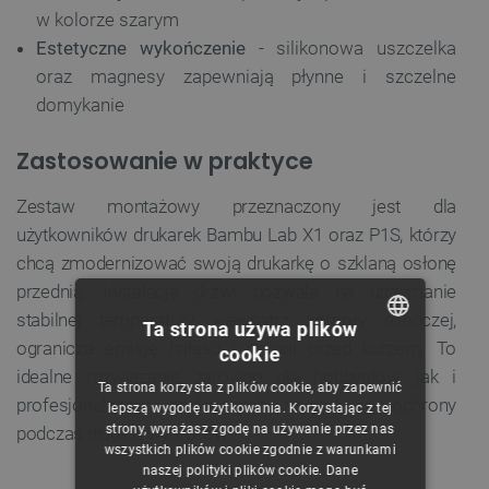
w kolorze szarym
Estetyczne wykończenie
- silikonowa uszczelka
oraz magnesy zapewniają płynne i szczelne
domykanie
Zastosowanie w praktyce
Zestaw montażowy przeznaczony jest dla
użytkowników drukarek Bambu Lab X1 oraz P1S, którzy
chcą zmodernizować swoją drukarkę o szklaną osłonę
przednią. Instalacja drzwi pozwala na utrzymanie
stabilnej temperatury wewnątrz komory roboczej,
Ta strona używa plików
ogranicza emisję hałasu i chroni przed kurzem. To
cookie
POLISH
idealne rozwiązanie zarówno dla hobbystów, jak i
Ta strona korzysta z plików cookie, aby zapewnić
CZECH
profesjonalistów szukających wygody i ochrony
lepszą wygodę użytkowania. Korzystając z tej
strony, wyrażasz zgodę na używanie przez nas
podczas długich wydruków.
ENGLISH
wszystkich plików cookie zgodnie z warunkami
naszej polityki plików cookie. Dane
GERMAN