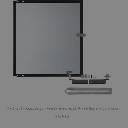
Zestaw do montażu przednich drzwi do drukarek Bambu Lab z serii
X1 i P1S.