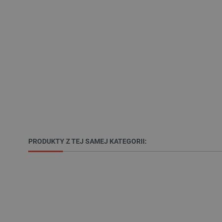
LaSID
__cf_bm
isListDisplay
_lb_ccc
critData
PRODUKTY Z TEJ SAMEJ KATEGORII:
CookieScriptConsent
LaVisitorId_Ym90bGFuZC5