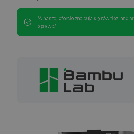
W naszej ofercie znajdują się również inne 
sprawdź!