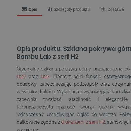
Opis
Szczegóły produktu
Dostawa
Opis produktu: Szklana pokrywa gór
Bambu Lab z serii H2
Oryginalna szklana pokrywa górna przeznaczona do
H2D
oraz
H2S
. Element pełni funkcję
estetyczneg
obudowy
, zabezpieczając podzespoły oraz utrzymu
wewnątrz drukarki. Wykonana z wysokiej jakości szkła
zapewnia trwałość, stabilność i eleganckie 
Półprzezroczysta szarość tworzy spójny wyglą
jednocześnie umożliwiając wgląd do wnętrza. Pokr
całkowicie zgodna
z
drukarkami z serii H2
, stanowiąc 
wymienny.