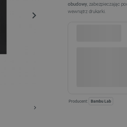
obudowy
, zabezpieczając p
wewnątrz drukarki.
Sprawdź opcje płatności i finan
+
-
DODAJ
Producent:
Bambu Lab