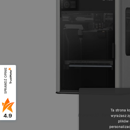
SPRAWDŹ OPINIE
Ta strona k
4.9
Drukarka 3D - Bambu Lab H2D.
wyrażasz z
plików
personalizac