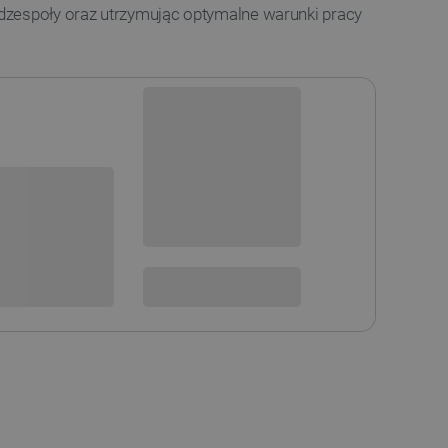
odzespoły oraz utrzymując optymalne warunki pracy
Dostępny
Wysyłka
24h
sowania:
Dostawa
od 8,99 PLN
30 dni
na zwrot
 DO KOSZYKA
SPRAWDŹ ILOŚĆ