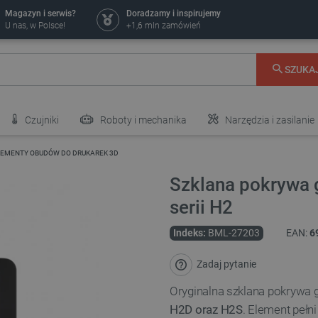
Magazyn i serwis?
Doradzamy i inspirujemy
U nas, w Polsce!
+1,6 mln zamówień
SZUKA
Czujniki
Roboty i mechanika
Narzędzia i zasilanie
LEMENTY OBUDÓW DO DRUKAREK 3D
Szklana pokrywa 
serii H2
Indeks:
BML-27203
EAN:
6
Zadaj pytanie
Oryginalna szklana pokrywa 
H2D oraz H2S
. Element pełn