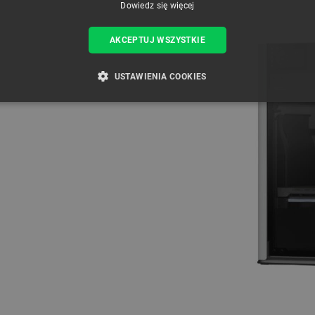
Dowiedz się więcej
AKCEPTUJ WSZYSTKIE
USTAWIENIA COOKIES
ZBĘDNE
WYDAJNOŚĆ
TARGETOWANIE
FUNKCJ
Niezbędne
Wydajność
Targetowanie
Funkcjonalność
iwiają korzystanie z podstawowych funkcji strony internetowej, takich jak logowanie użytk
e nie można prawidłowo korzystać ze strony internetowej.
Provider /
Okres
Opis
Domena
przechowywania
789]{32}
.botland.com.pl
Sesja
Ten plik cookie jest wymag
opartego o silnik PrestaSho
.botland.com.pl
Sesja
Ten plik cookie jest używa
obciążenia w celu zapewnien
internetowych są skierowa