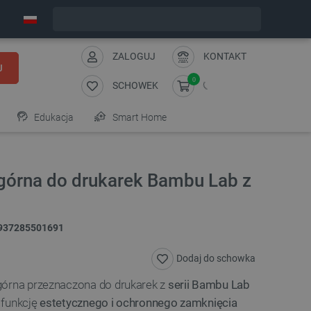
Wyślemy w piątek
ZALOGUJ
KONTAKT
J
0
SCHOWEK
Edukacja
Smart Home
górna do drukarek Bambu Lab z
937285501691
Dodaj do schowka
górna przeznaczona do drukarek z
serii Bambu Lab
i funkcję
estetycznego i ochronnego zamknięcia