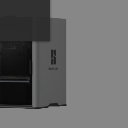
GERMAN
ONALNOŚĆ
ownika i zarządzanie kontem.
any do działania sklepu
p.
ny do celów bilansowania
ia, że żądania stron
ne do tego samego serwera