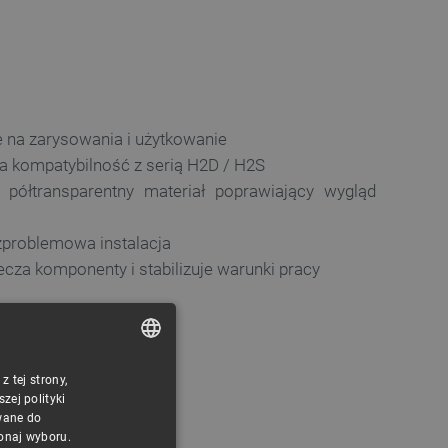
 na zarysowania i użytkowanie
na kompatybilność z serią H2D / H2S
 półtransparentny materiał poprawiający wygląd
ezproblemowa instalacja
ecza komponenty i stabilizuje warunki pracy
 tej strony,
POLISH
ej polityki
CZECH
wane do
konaj wyboru.
ENGLISH