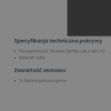
NIE
Specyfikacja techniczna pokrywy
Kompatybilność: drukarki Bambu Lab z serii H2
Materiał: szkło
Zawartość zestawu
Niezbędne pliki cookie umożl
Bez niezbędnych plików cooki
1x Szklana pokrywa górna
Nazwa
PrestaShop-[abcdef0123456
_lb