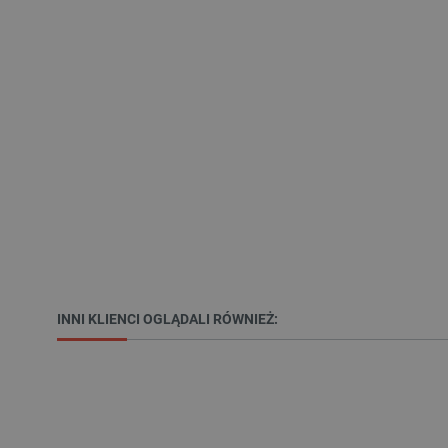
VISITOR_PRIVACY_METAD
Polityce prywa
__cf_bm
__cf_bm
PHPSESSID
INNI KLIENCI OGLĄDALI RÓWNIEŻ:
_smvs