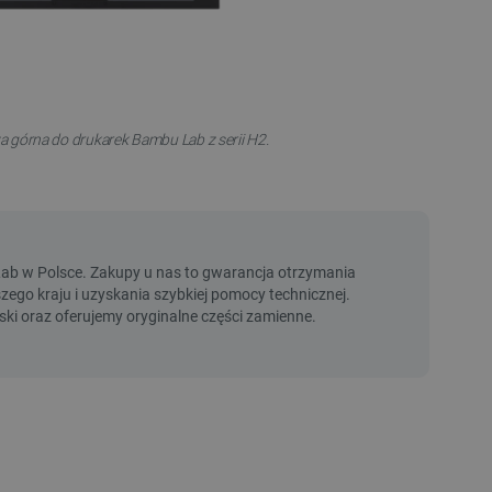
 górna do drukarek Bambu Lab z serii H2.