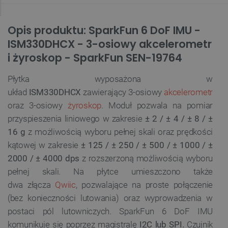
Opis produktu: SparkFun 6 DoF IMU -
ISM330DHCX - 3-osiowy akcelerometr
i żyroskop - SparkFun SEN-19764
Płytka wyposażona w
układ
ISM330DHCX
zawierający 3-osiowy
akcelerometr
oraz 3-osiowy
żyroskop
. Moduł pozwala na pomiar
przyspieszenia liniowego w zakresie
± 2 / ± 4 / ± 8 / ±
16 g
z możliwością wyboru pełnej skali oraz prędkości
kątowej w zakresie
± 125 / ± 250 / ± 500 / ± 1000 / ±
2000 / ± 4000 dps
z rozszerzoną możliwością wyboru
pełnej skali. Na płytce umieszczono także
dwa złącza
Qwiic
, pozwalające na proste połączenie
(bez konieczności lutowania) oraz wyprowadzenia w
postaci pól lutowniczych. SparkFun 6 DoF IMU
komunikuje się poprzez magistralę
I2C lub SPI.
Czujnik