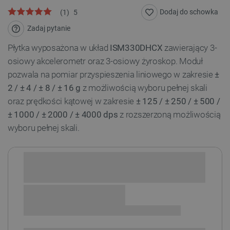
Dodaj do schowka
(
1
)
5
Zadaj pytanie
Płytka wyposażona w układ
ISM330DHCX
zawierający 3-
osiowy akcelerometr oraz 3-osiowy żyroskop. Moduł
pozwala na pomiar przyspieszenia liniowego w zakresie
±
2 / ± 4 / ± 8 / ± 16 g
z możliwością wyboru pełnej skali
oraz prędkości kątowej w zakresie
± 125 / ± 250 / ± 500 /
± 1000 / ± 2000 / ± 4000 dps
z rozszerzoną możliwością
wyboru pełnej skali.
Sprawdź opcje płatności i finansowania:
+