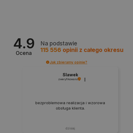
4.9
Na podstawie
115 556
opinii
z całego okresu
Ocena
Jak zbieramy opinie?
isListDisplay
botland.com.pl
Slawek
zweryfikowano
_lb_ccc
.botland.com.pl
bezproblemowa realizacja i wzorowa
obsługa klienta.
dzisiaj