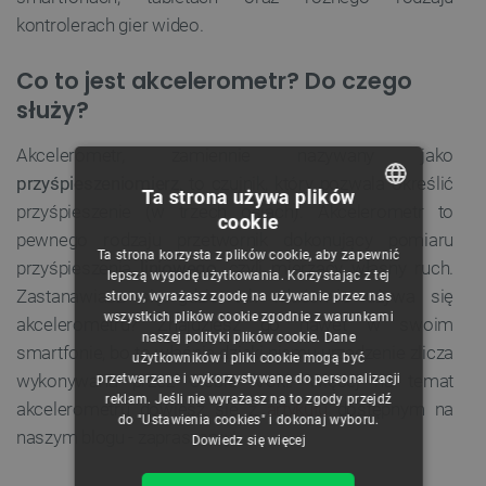
kontrolerach gier wideo.
Co to jest akcelerometr? Do czego
służy?
Akcelerometr, zamiennie nazywany jako
przyśpieszeniomierz
, to czujnik, który pozwala określić
Ta strona używa plików
przyśpieszenie (w trzech osiach). Akcelerometr to
cookie
POLISH
pewnego rodzaju przetwornik dokonujący pomiaru
Ta strona korzysta z plików cookie, aby zapewnić
przyśpieszenia
liniowego
, czyli mierzący własny ruch.
CZECH
lepszą wygodę użytkowania. Korzystając z tej
Zastanawiasz się gdzie tak właściwie używa się
strony, wyrażasz zgodę na używanie przez nas
ENGLISH
wszystkich plików cookie zgodnie z warunkami
akcelerometru? Znajdziesz go nawet w swoim
naszej polityki plików cookie. Dane
GERMAN
smartfonie, bo to właśnie dzięki niemu urządzenie zlicza
użytkowników i pliki cookie mogą być
wykonywana przez Ciebie kroki. Więcej na temat
przetwarzane i wykorzystywane do personalizacji
reklam. Jeśli nie wyrażasz na to zgody przejdź
akcelerometru dowiesz się z
artykułu
dostępnym na
do "Ustawienia cookies" i dokonaj wyboru.
naszym blogu - zapraszamy!
Dowiedz się więcej