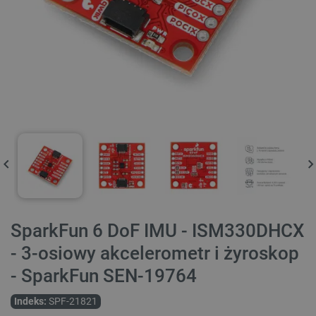
SparkFun 6 DoF IMU - ISM330DHCX
- 3-osiowy akcelerometr i żyroskop
- SparkFun SEN-19764
Indeks:
SPF-21821