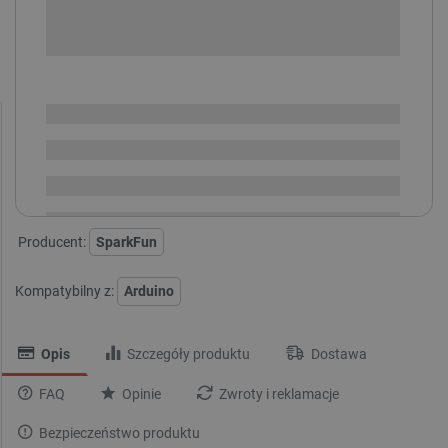
-
DODAJ DO KOSZYKA
SPRAWDŹ ILOŚĆ
Dostępny
Wysyłka
24h
Dostawa
od 8,99 PLN
30 dni
na zwrot
Producent:
SparkFun
Kompatybilny z:
Arduino
Opis
Szczegóły produktu
Dostawa
FAQ
Opinie
Zwroty i reklamacje
Bezpieczeństwo produktu