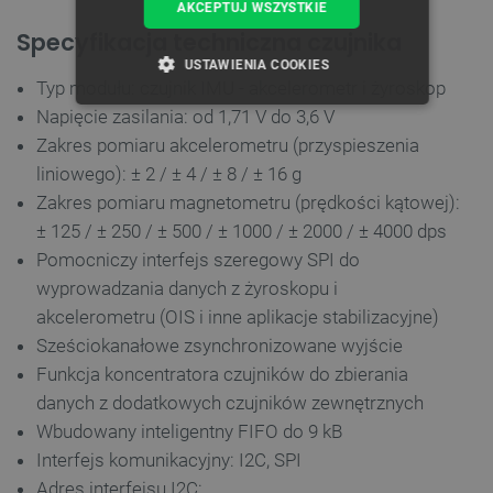
AKCEPTUJ WSZYSTKIE
Specyfikacja techniczna czujnika
USTAWIENIA COOKIES
Typ modułu: czujnik IMU - akcelerometr i żyroskop
Napięcie zasilania: od 1,71 V do 3,6 V
NIEZBĘDNE
WYDAJNOŚĆ
Zakres pomiaru akcelerometru (przyspieszenia
TARGETOWANIE
liniowego): ± 2 / ± 4 / ± 8 / ± 16 g
Zakres pomiaru magnetometru (prędkości kątowej):
FUNKCJONALNOŚĆ
± 125 / ± 250 / ± 500 / ± 1000 / ± 2000 / ± 4000 dps
Pomocniczy interfejs szeregowy SPI do
wyprowadzania danych z żyroskopu i
akcelerometru (OIS i inne aplikacje stabilizacyjne)
Niezbędne
Wydajność
Targetowanie
Sześciokanałowe zsynchronizowane wyjście
Funkcjonalność
Funkcja koncentratora czujników do zbierania
Niezbędne pliki cookie umożliwiają korzystanie z
danych z dodatkowych czujników zewnętrznych
podstawowych funkcji strony internetowej, takich
Wbudowany inteligentny FIFO do 9 kB
jak logowanie użytkownika i zarządzanie kontem.
Bez niezbędnych plików cookie nie można
Interfejs komunikacyjny: I2C, SPI
prawidłowo korzystać ze strony internetowej.
Adres interfejsu I2C: