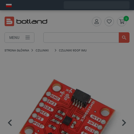
Wyślemy w poniedziałek
0
MENU
STRONA GŁÓWNA
CZUJNIKI
CZUJNIKI 9DOF IMU