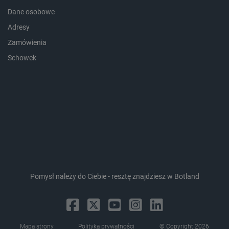
Dane osobowe
smforms
Pamięć
lokalna
Adresy
_smvc
Pamięć
Zamówienia
lokalna
lbx_ac_easystorage
Pamięć
Schowek
sesji
dlapi_consent
Pamięć
lokalna
_uetvid
Pamięć
lokalna
_smsps
Pamięć
lokalna
lastExternalReferrer
Pamięć
lokalna
ea_lu_ts
Pamięć
lokalna
Pomysł należy do Ciebie - resztę znajdziesz w Botland
ea_gu_ts
Pamięć
lokalna
_gcl_ls
Pamięć
lokalna
Mapa strony
Polityka prywatności
© Copyright 2026