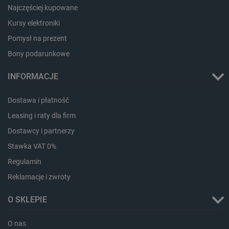
Najczęściej kupowane
Kursy elektroniki
Pomysł na prezent
Bony podarunkowe
INFORMACJE
LaVisitorId_Ym90bGFuZC5sYWRlc2suY29tLw
.botland.com.pl
Dostawa i płatność
Leasing i raty dla firm
Dostawcy i partnerzy
critCartData
botland.com.pl
Stawka VAT 0%
Regulamin
Reklamacje i zwroty
O SKLEPIE
O nas
critAccountId
botland.com.pl