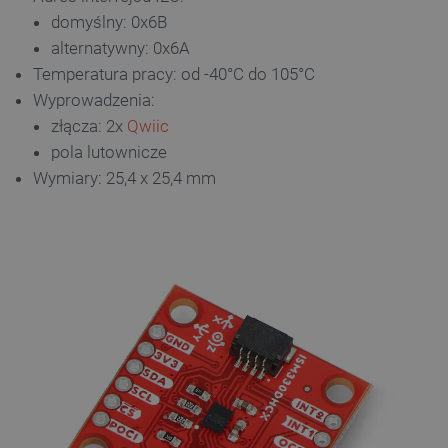
Provider /
Nazwa
domyślny: 0x6B
Domena
alternatywny: 0x6A
PrestaShop-[abcdef0123456789]{32}
.botland.com.pl
Temperatura pracy: od -40°C do 105°C
Wyprowadzenia:
złącza: 2x
Qwiic
_lb
.botland.com.pl
pola lutownicze
Wymiary: 25,4 x 25,4 mm
Polityce prywatności Google
VISITOR_PRIVACY_METADATA
YouTube
.youtube.com