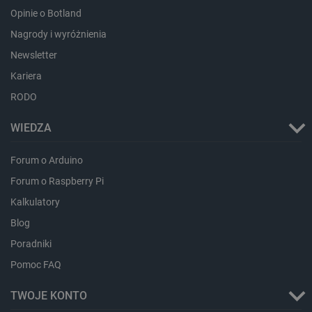
Opinie o Botland
Nagrody i wyróżnienia
Newsletter
Kariera
RODO
WIEDZA
Forum o Arduino
Forum o Raspberry Pi
Storage declaration
Kalkulatory
Storage
Nazwa
Opis
type
Blog
_uetvid_exp
Pamięć
Poradniki
lokalna
Pomoc FAQ
dlapi_ucp
Pamięć
lokalna
TWOJE KONTO
_cltk
Pamięć
sesji