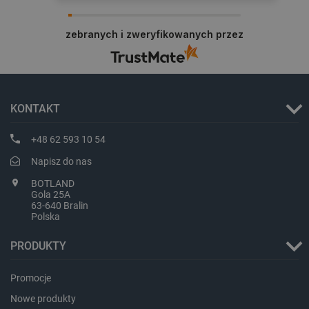
zebranych i zweryfikowanych przez
critData
botland.com.pl
KONTAKT
+48 62 593 10 54
Napisz do nas
BOTLAND
Gola 25A
63-640 Bralin
Polska
PRODUKTY
CookieScriptConsent
CookieScript
botland.com.pl
Promocje
Nowe produkty