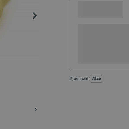
Sprawdź opcje płatności i finan
+
-
DODAJ
Producent:
Akso