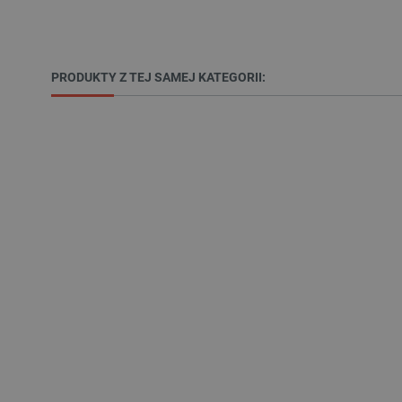
_lb
PRODUKTY Z TEJ SAMEJ KATEGORII:
VISITOR_PRIVACY_METAD
Polityce prywa
__cf_bm
__cf_bm
PHPSESSID