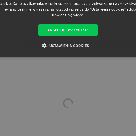
zystnie przekłada się na bardzo dobrą jakość transmisji sygna
 cookie. Dane użytkowników i pliki cookie mogą być przetwarzane i wykorzysty
się w każdej aplikacji łączności dalekiego zasięgu do użytku 
ji reklam. Jeśli nie wyrażasz na to zgody przejdź do "Ustawienia cookies" i do
Dowiedz się więcej
AKCEPTUJ WSZYSTKIE
USTAWIENIA COOKIES
ZBĘDNE
WYDAJNOŚĆ
TARGETOWANIE
FUNKCJ
Niezbędne
Wydajność
Targetowanie
Funkcjonalność
iwiają korzystanie z podstawowych funkcji strony internetowej, takich jak logowanie użytk
e nie można prawidłowo korzystać ze strony internetowej.
Provider /
Okres
Opis
Domena
przechowywania
789]{32}
.botland.com.pl
Sesja
Ten plik cookie jest wymag
opartego o silnik PrestaSho