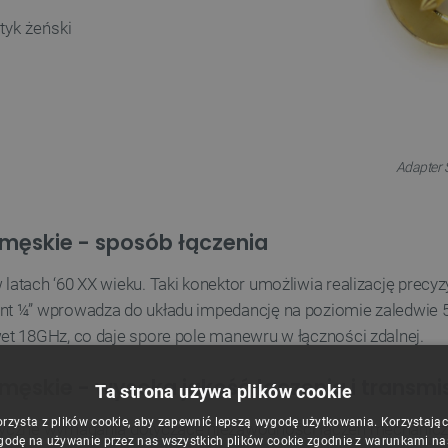
tyk żeński
Adapter 
męskie - sposób łączenia
atach ‘60 XX wieku. Taki konektor umożliwia realizację precyz
t ¼” wprowadza do układu impedancję na poziomie zaledwie 50
et 18GHz, co daje spore pole manewru w łączności zdalnej.
ęskie - wysoka jakość łączenia i transmis
Ta strona używa plików cookie
orzysta z plików cookie, aby zapewnić lepszą wygodę użytkowania. Korzystając z
tyczne wymagania dotyczące niezawodności łączeń mechanicz
godę na używanie przez nas wszystkich plików cookie zgodnie z warunkami nasz