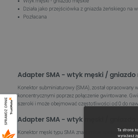
Wtyk męski - gniazdo męskie
Działa jako przejściówka z gniazda żeńskiego na w
Pozłacana
Adapter SMA - wtyk męski / gniazdo 
Konektor subminiaturowy (SMA), został opracowany w l
koncentrycznymi poprzez połączenie gwintowane. Gwin
SPRAWDŹ OPINIE
szeroki i może obejmować częstotliwości od 0 do naw
Adapter SMA - wtyk męski / gniazdo m
Ta strona k
Konektor męski typu SMA znakomicie spełnia rygorys
wyrażasz z