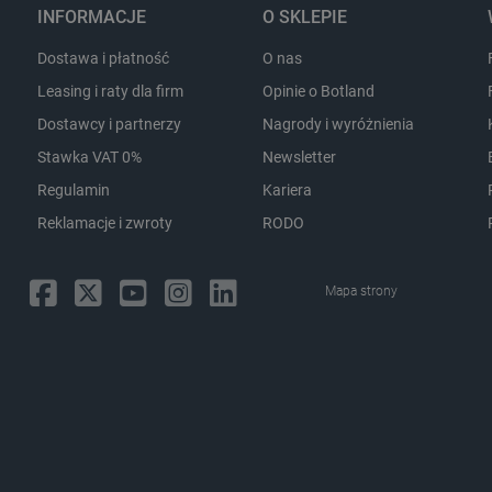
INFORMACJE
O SKLEPIE
sYWRlc2suY29tLw
.botland.com.pl
Sesja
Ten plik cookie służy do r
odwiedzającej.
Dostawa i płatność
O nas
botland.com.pl
9 minut 53
Ten plik cookie służy do za
sekundy
koszyka nie uległa zmianie,
Leasing i raty dla firm
Opinie o Botland
po różnych stronach sklepu
wraca później.
Dostawcy i partnerzy
Nagrody i wyróżnienia
botland.com.pl
9 minut 45
Ten plik cookie jest używa
Stawka VAT 0%
Newsletter
sekund
identyfikatora konta aktual
internetowej. Odgrywa kluc
Regulamin
Kariera
podstawowych funkcji zwią
użytkowników i zarządzani
Reklamacje i zwroty
RODO
Storage type
Mapa strony
Pamięć lokalna
Pamięć lokalna
Pamięć sesji
Pamięć lokalna
Pamięć lokalna
Pamięć sesji