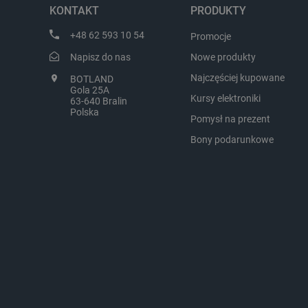
przyszłość.
KONTAKT
PRODUKTY
LaVisitorId_Ym90bGFuZC5
+48 62 593 10 54
Promocje
critCartData
Napisz do nas
Nowe produkty
Najczęściej kupowane
BOTLAND
Gola 25A
critAccountId
Kursy elektroniki
63-640 Bralin
Polska
Pomysł na prezent
Bony podarunkowe
Storage declaration
Nazwa
_uetvid_exp
dlapi_ucp
_cltk
smforms
_smvc
lbx_ac_easystorage