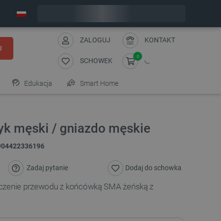
Wyślemy w poniedziałek
ZALOGUJ
KONTAKT
J
0
SCHOWEK
Edukacja
Smart Home
yk męski / gniazdo męskie
904422336196
Zadaj pytanie
Dodaj do schowka
ączenie przewodu z końcówką SMA żeńską z
.