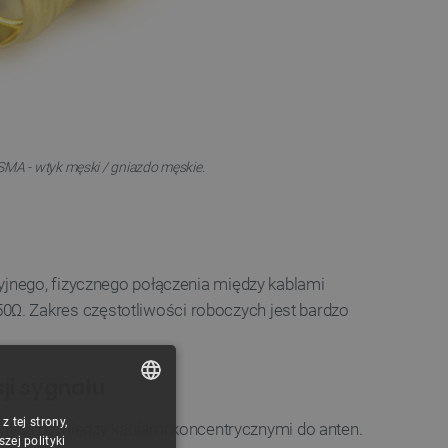
SMA - wtyk męski / gniazdo męskie.
yjnego, fizycznego połączenia między kablami
Ω. Zakres częstotliwości roboczych jest bardzo
ji sygnału
 tej strony,
POLISH
nych pomiędzy kablami koncentrycznymi do anten.
ej polityki