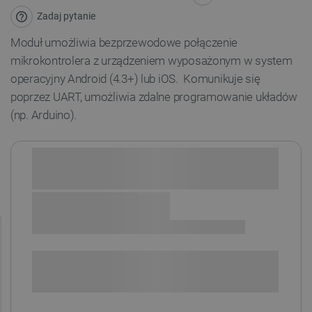
Zadaj pytanie
Moduł umożliwia bezprzewodowe połączenie
mikrokontrolera z urządzeniem wyposażonym w system
operacyjny Android (4.3+) lub iOS. Komunikuje się
poprzez UART, umożliwia zdalne programowanie układów
(np. Arduino).
Sprawdź opcje płatności i finansowania:
+
-
DODAJ DO KOSZYKA
SPRAWDŹ ILOŚĆ