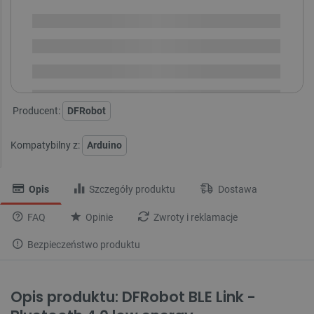
Dostępny
Wysyłka
24h
Dostawa
od 8,99 PLN
30 dni
na zwrot
Producent:
DFRobot
Kompatybilny z:
Arduino
Opis
Szczegóły produktu
Dostawa
FAQ
Opinie
Zwroty i reklamacje
Bezpieczeństwo produktu
Opis produktu: DFRobot BLE Link -