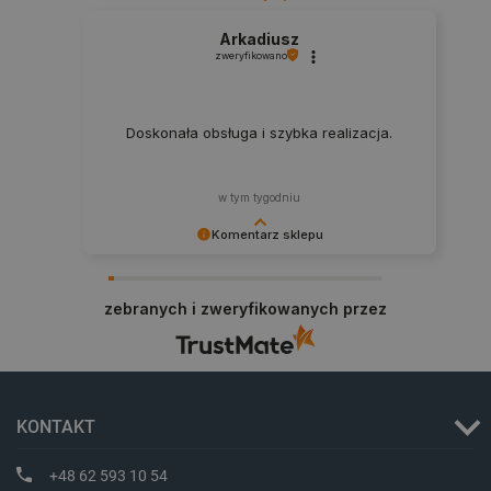
Arkadiusz
zweryfikowano
Doskonała obsługa i szybka realizacja.
w tym tygodniu
Komentarz sklepu
Zadowolenie klienta to dla nas najlepsza
nagroda. Dziękujemy i zapraszamy na kolejne
zebranych i zweryfikowanych przez
zakupy.
_smvs
.botland.com.pl
KONTAKT
LaSID
Quality Unit LLC
botland.com.pl
+48 62 593 10 54