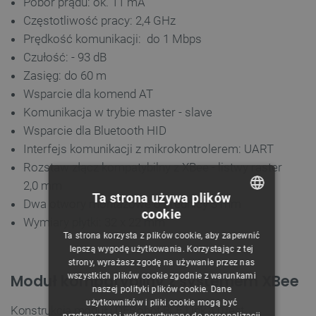
Pobór prądu: ok. 11 mA
Częstotliwość pracy: 2,4 GHz
Prędkość komunikacji: do 1 Mbps
Czułość: - 93 dB
Zasięg: do 60 m
Wsparcie dla komend AT
Komunikacja w trybie master - slave
Wsparcie dla Bluetooth HID
Interfejs komunikacji z mikrokontrolerem: UART
Rozstaw złącz kompatybilny z XBee - listwy raster
2,0 mm
Ta strona używa plików
Dwa otwory montażowe o średnicy 3 mm
cookie
POLISH
Wymiary płytki: 32 x 22 mm
Ta strona korzysta z plików cookie, aby zapewnić
CZECH
lepszą wygodę użytkowania. Korzystając z tej
strony, wyrażasz zgodę na używanie przez nas
ENGLISH
wszystkich plików cookie zgodnie z warunkami
Moduł kompatybilny z systemem XBee
naszej polityki plików cookie. Dane
GERMAN
użytkowników i pliki cookie mogą być
Konstrukcja modułu DFRobot BLE Link 4.0 jest
przetwarzane i wykorzystywane do personalizacji