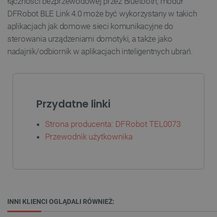
łączności bezprzewodowej przez Bluetooth, moduł
Niezbędne pliki cookie umożliwiają korzystanie z
podstawowych funkcji strony internetowej, takich
DFRobot BLE Link 4.0 może być wykorzystany w takich
jak logowanie użytkownika i zarządzanie kontem.
aplikacjach jak domowe sieci komunikacyjne do
Bez niezbędnych plików cookie nie można
prawidłowo korzystać ze strony internetowej.
sterowania urządzeniami domotyki, a także jako
Provider /
nadajnik/odbiornik w aplikacjach inteligentnych ubrań.
Nazwa
Domena
PrestaShop-[abcdef0123456789]{32}
.botland.com.pl
Przydatne linki
_lb
.botland.com.pl
Strona producenta: DFRobot TEL0073
Przewodnik użytkownika
INNI KLIENCI OGLĄDALI RÓWNIEŻ:
Polityce prywatności Google