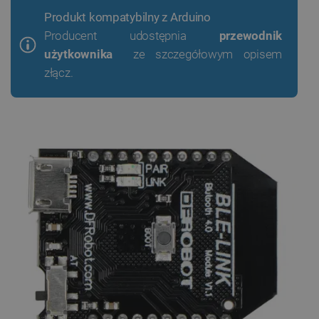
Produkt kompatybilny z Arduino
Producent udostępnia
przewodnik
użytkownika
ze szczegółowym opisem
złącz.