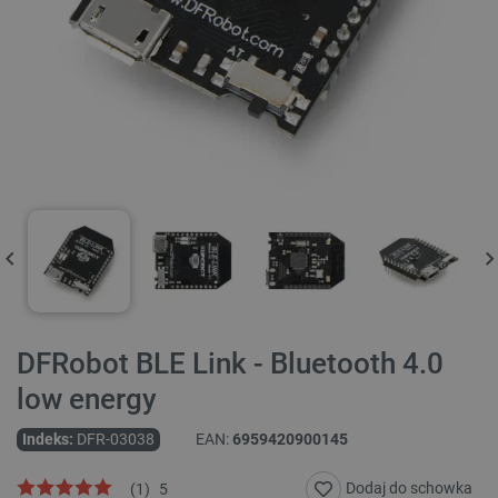
DFRobot BLE Link - Bluetooth 4.0
low energy
Indeks:
DFR-03038
EAN:
6959420900145
Dodaj do schowka
(
1
)
5