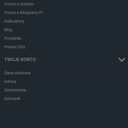
Forum o Arduino
CookieScriptConsent
CookieScript
Forum o Raspberry Pi
botland.com.pl
Kalkulatory
Blog
Poradniki
Pomoc FAQ
TWOJE KONTO
Dane osobowe
LaVisitorId_Ym90bGFuZC5sYWRlc2suY29tLw
.botland.com.pl
Adresy
Zamówienia
Schowek
critCartData
botland.com.pl