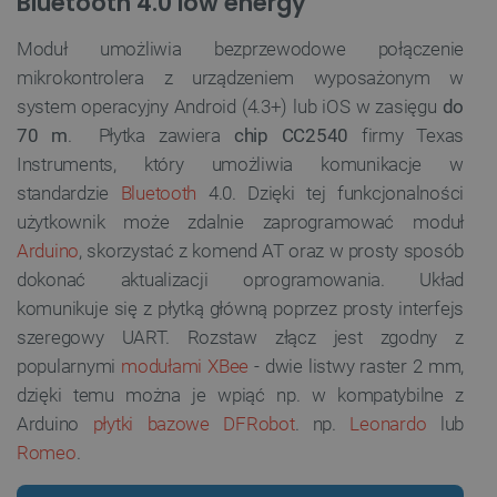
Bluetooth 4.0 low energy
Moduł umożliwia bezprzewodowe połączenie
mikrokontrolera z urządzeniem wyposażonym w
system operacyjny Android (4.3+) lub iOS w zasięgu
do
70 m
. Płytka zawiera
chip CC2540
firmy Texas
Instruments, który umożliwia komunikacje w
standardzie
Bluetooth
4.0. Dzięki tej funkcjonalności
użytkownik może zdalnie zaprogramować moduł
Arduino
, skorzystać z komend AT oraz w prosty sposób
dokonać aktualizacji oprogramowania. Układ
komunikuje się z płytką główną poprzez prosty interfejs
szeregowy UART. Rozstaw złącz jest zgodny z
popularnymi
modułami XBee
- dwie listwy raster 2 mm,
dzięki temu można je wpiąć np. w kompatybilne z
Arduino
płytki bazowe DFRobot
. np.
Leonardo
lub
Romeo
.