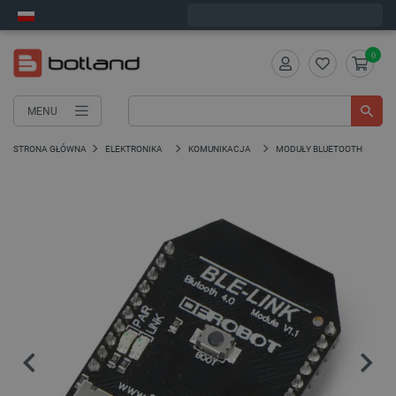
Zamów w ciągu:
6
:
19
:
03
, a wyślemy dziś!
0
MENU
STRONA GŁÓWNA
ELEKTRONIKA
KOMUNIKACJA
MODUŁY BLUETOOTH