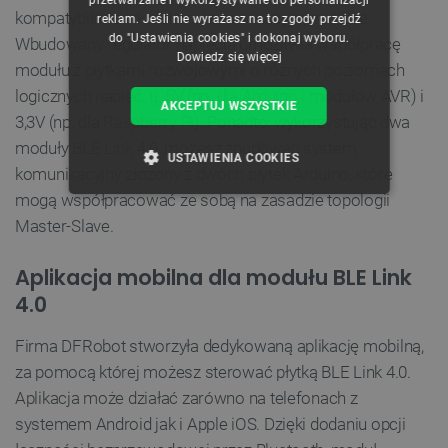
kompatybilna z modułami komunikacyjnymi XBee.
reklam. Jeśli nie wyrażasz na to zgody przejdź
do "Ustawienia cookies" i dokonaj wyboru.
Wbudowany regulator napięcia umożliwia współpracę
Dowiedz się więcej
modułu z płytkami rozwojowymi o różnych poziomach
logicznych napięć, tj. 5V (np. dla Arduino i modułów AVR) i
AKCEPTUJ WSZYSTKIE
3,3V (np. dla
Raspberry Pi
). Ponadto, wykorzystując dwa
moduły BLE Link 4.0, możesz zbudować system
USTAWIENIA COOKIES
komunikacyjny złożony z dwóch płytek Arduino, które
mogą współpracować ze sobą na zasadzie topologii
NIEZBĘDNE
WYDAJNOŚĆ
Master-Slave.
TARGETOWANIE
Aplikacja mobilna dla modułu BLE Link
FUNKCJONALNOŚĆ
4.0
Firma DFRobot stworzyła dedykowaną aplikację mobilną,
za pomocą której możesz sterować płytką BLE Link 4.0.
Niezbędne
Wydajność
Targetowanie
Aplikacja może działać zarówno na telefonach z
Funkcjonalność
systemem Android jak i Apple iOS. Dzięki dodaniu opcji