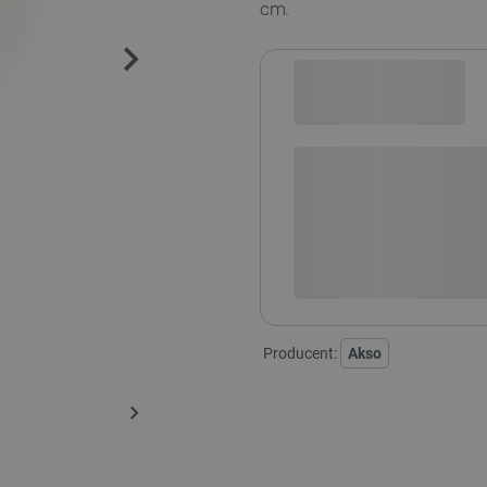
cm.
Sprawdź opcje płatności i finan
+
-
DODAJ
Producent:
Akso