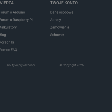
WIEDZA
TWOJE KONTO
ozpoznawania osoby
Forum o Arduino
Dane osobowe
pewnienia, aby zawartość
Forum o Raspberry Pi
Adresy
 gdy użytkownik porusza się
 lub gdy opuszcza sklep i
Kalkulatory
Zamówienia
ny do przechowywania
Blog
Schowek
nie zalogowanego na stronie
zową rolę w zapewnianiu
Poradniki
zanych z sesjami
em kontami.
Pomoc FAQ
Opis
Polityka prywatności
© Copyright 2026