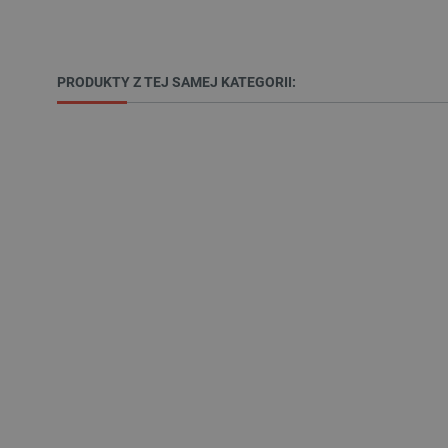
_lb
PRODUKTY Z TEJ SAMEJ KATEGORII:
VISITOR_PRIVACY_METAD
Polityce prywa
__cf_bm
__cf_bm
PHPSESSID