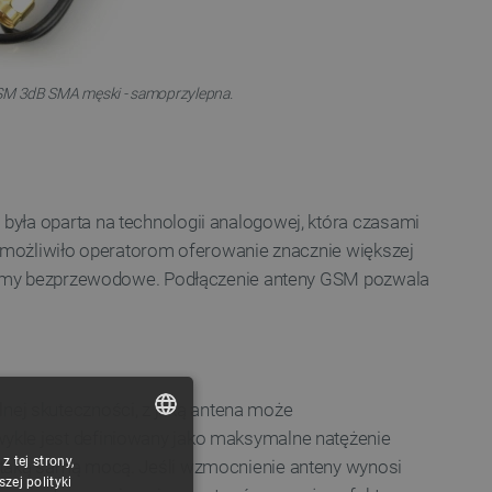
SM 3dB SMA męski - samoprzylepna.
yła oparta na technologii analogowej, która czasami
 umożliwiło operatorom oferowanie znacznie większej
modemy bezprzewodowe. Podłączenie anteny GSM pozwala
ej skuteczności, z jaką antena może
ykle jest definiowany jako maksymalne natężenie
 tej strony,
POLISH
z taką samą mocą. Jeśli wzmocnienie anteny wynosi
ej polityki