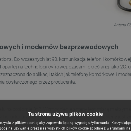
Antena G
rkowych i modemów bezprzewodowych
ons. Do wczesnych lat 90. komunikacja telefonii komórkowej b
 opartej na technologii cyfrowej, czasami określanej jako 2G,
t przeznaczona do aplikacji takich jak telefony komórkowe i 
ia dostarczonego przez producenta.
u na poziomie 3dB. Wzmocnienie anteny jest miarą maksymaln
Ta strona używa plików cookie
 kierunku urządzenia docelowego. Wzmocnienie anteny jest zw
orzysta z plików cookie, aby zapewnić lepszą wygodę użytkowania. Korzystając z
iu z tym, które daje bezstratna antena izotropowa zasilana 
godę na używanie przez nas wszystkich plików cookie zgodnie z warunkami nasz