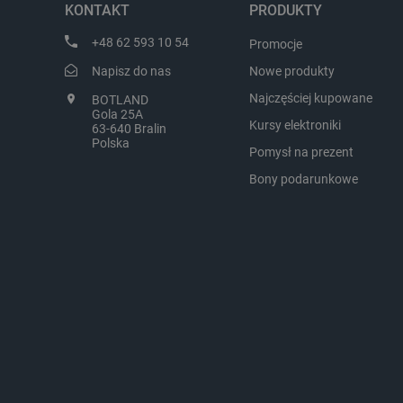
KONTAKT
PRODUKTY
LaVisitorId_Ym90bGFuZC5
+48 62 593 10 54
Promocje
critCartData
Napisz do nas
Nowe produkty
Najczęściej kupowane
BOTLAND
Gola 25A
critAccountId
Kursy elektroniki
63-640 Bralin
Polska
Pomysł na prezent
Bony podarunkowe
Storage declaration
Nazwa
_uetvid_exp
dlapi_ucp
_cltk
smforms
_smvc
lbx_ac_easystorage