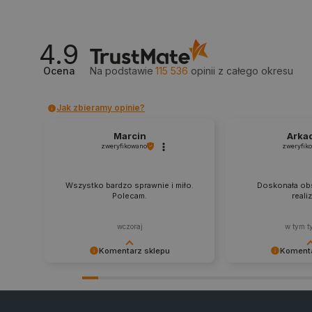
_smvs
LaSID
4.9
Ocena
Na podstawie
115 536
opinii
z całego okresu
__cf_bm
Jak zbieramy opinie?
isListDisplay
Marcin
Arka
zweryfikowano
zweryfik
_lb_ccc
Wszystko bardzo sprawnie i miło.
Doskonała obs
Polecam.
reali
critData
wczoraj
w tym t
Komentarz sklepu
Komenta
Dziękujemy za najwyższą ocenę.
Zadowolenie klient
CookieScriptConsent
Cieszymy się, że nasz sprzęt trafił w
najlepsza nagroda
dobre ręce. Polecamy się na
zapraszamy na kol
przyszłość.