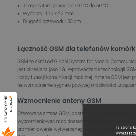
Temperatura pracy: od -10 °C do 60 °C
Wymiary: 116 x 22 mm
Długość przewodu: 50 cm
Łączność GSM dla telefonów komó
GSM to skrót od Global System for Mobile Communicati
jest określana jako 1G. Wprowadzenie technologii GSM
liczby funkcji komunikacji mobilnej. Antena GSM jes
na wzmocnienie sygnału powyżej możliwości urządzen
SPRAWDŹ OPINIE
Wzmocnienie anteny GSM
Oferowana antena GSM, dostarcza wzmocnienie sygnał
wypromieniować moc dostarczoną jej przez nadajnik w
Ta strona k
promieniowania wytwarzanego przez antenę w porównan
wyrażasz z