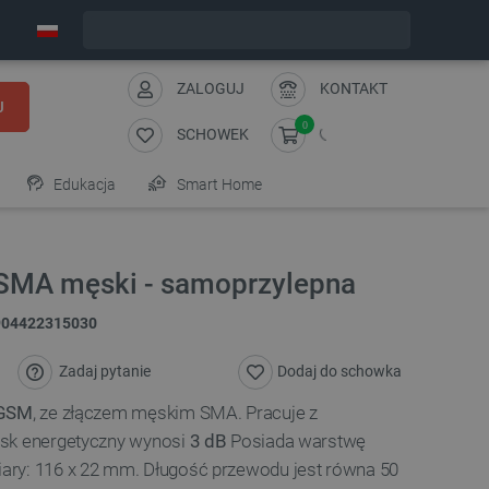
Zamów w ciągu:
0
:
19
:
38
, a wyślemy dziś!
ZALOGUJ
KONTAKT
J
0
SCHOWEK
Edukacja
Smart Home
SMA męski - samoprzylepna
904422315030
Zadaj pytanie
Dodaj do schowka
GSM
, ze złączem męskim SMA. Pracuje z
ysk energetyczny wynosi
3 dB
Posiada warstwę
ary: 116 x 22 mm. Długość przewodu jest równa 50