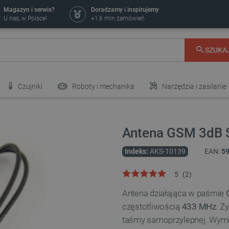
Magazyn i serwis?
Doradzamy i inspirujemy
U nas, w Polsce!
+1,6 mln zamówień
SZUKA
Czujniki
Roboty i mechanika
Narzędzia i zasilanie
Antena GSM 3dB 
Indeks:
AKS-10139
EAN:
5
5
(
2
)
Antena działająca w paśmie
częstotliwością
433 MHz
. Z
taśmy samoprzylepnej. Wymi