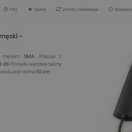
FAQ
Opinie
Zwroty i reklamacje
Bezpiecz
męski -
m męskim
SMA
. Pracuje z
3 dB
Posiada warstwę taśmy
ewodu jest równa
50 cm
.