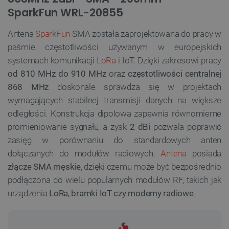
SparkFun WRL-20855
Antena
SparkFun
SMA została zaprojektowana do pracy w
paśmie częstotliwości używanym w europejskich
systemach komunikacji
LoRa
i IoT. Dzięki zakresowi pracy
od 810 MHz do 910 MHz
oraz
częstotliwości centralnej
868 MHz
doskonale sprawdza się w projektach
wymagających stabilnej transmisji danych na większe
odległości. Konstrukcja dipolowa zapewnia równomierne
promieniowanie sygnału, a zysk
2 dBi
pozwala poprawić
zasięg w porównaniu do standardowych anten
dołączanych do modułów radiowych.
Antena
posiada
złącze SMA męskie
, dzięki czemu może być bezpośrednio
podłączona do wielu popularnych modułów RF, takich jak
urządzenia
LoRa, bramki IoT czy modemy radiowe
.