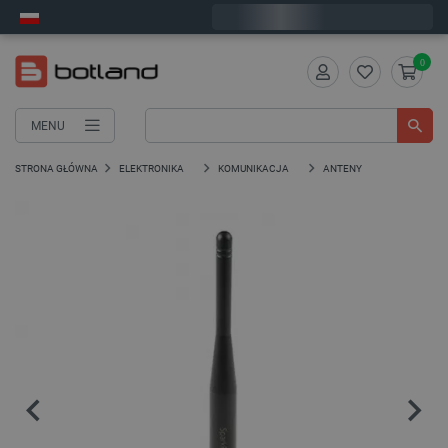
Zamów w ciągu:
5
:
12
:
39
, a wyślemy dziś!
0
MENU
STRONA GŁÓWNA
ELEKTRONIKA
KOMUNIKACJA
ANTENY