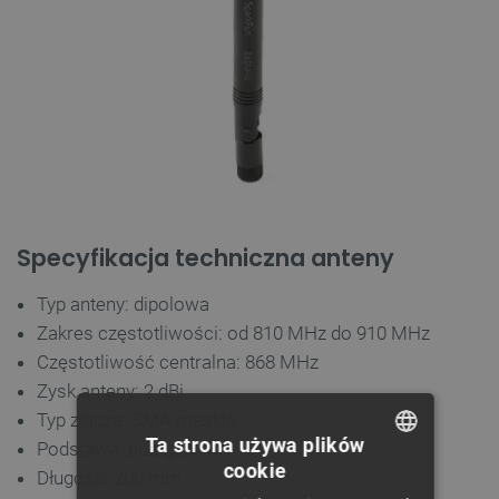
Specyfikacja techniczna anteny
Typ anteny: dipolowa
Zakres częstotliwości: od 810 MHz do 910 MHz
Częstotliwość centralna: 868 MHz
Zysk anteny: 2 dBi
Typ złącza: SMA męskie
Ta strona używa plików
Podstawa: przegubowa
cookie
Długość: 200 mm
POLISH