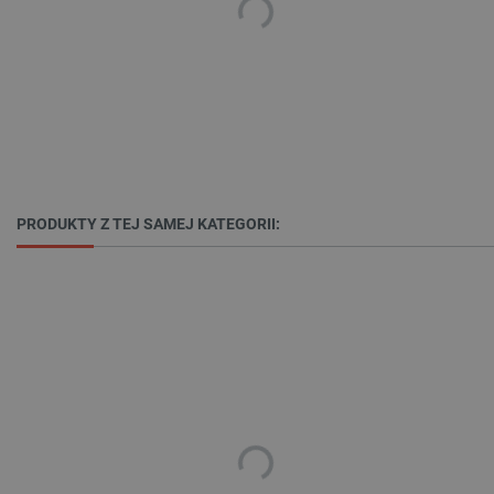
Niezbędne
Wydajność
Targetowanie
Funkcjonalność
Niezbędne pliki cookie umożliwiają korzystanie z
podstawowych funkcji strony internetowej, takich
jak logowanie użytkownika i zarządzanie kontem.
Bez niezbędnych plików cookie nie można
prawidłowo korzystać ze strony internetowej.
PRODUKTY Z TEJ SAMEJ KATEGORII:
Provider /
Nazwa
Domena
PrestaShop-[abcdef0123456789]{32}
.botland.com.pl
_lb
.botland.com.pl