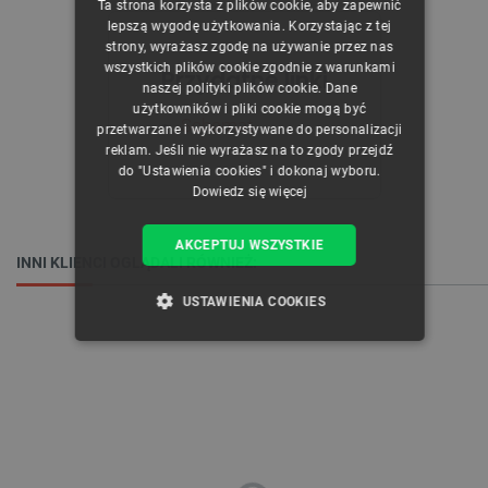
Ta strona korzysta z plików cookie, aby zapewnić
CZECH
lepszą wygodę użytkowania. Korzystając z tej
strony, wyrażasz zgodę na używanie przez nas
ENGLISH
wszystkich plików cookie zgodnie z warunkami
Przydatne linki
naszej polityki plików cookie. Dane
GERMAN
użytkowników i pliki cookie mogą być
Schemat
przetwarzane i wykorzystywane do personalizacji
reklam. Jeśli nie wyrażasz na to zgody przejdź
do "Ustawienia cookies" i dokonaj wyboru.
Dowiedz się więcej
AKCEPTUJ WSZYSTKIE
INNI KLIENCI OGLĄDALI RÓWNIEŻ:
USTAWIENIA COOKIES
NIEZBĘDNE
WYDAJNOŚĆ
TARGETOWANIE
FUNKCJONALNOŚĆ