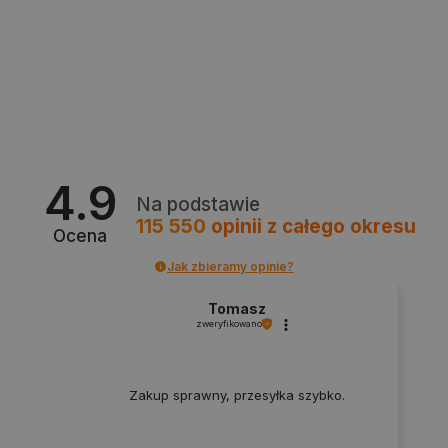
Polityce prywatności Google
VISITOR_PRIVACY_METADATA
YouTube
4.9
.youtube.com
Na podstawie
115 550
opinii
z całego okresu
Ocena
Jak zbieramy opinie?
Tomasz
zweryfikowano
Zakup sprawny, przesyłka szybko.