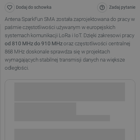
Zadaj pytanie
Dodaj do schowka
Antena SparkFun SMA została zaprojektowana do pracy w
paśmie częstotliwości używanym w europejskich
systemach komunikacji LoRa i IoT. Dzięki zakresowi pracy
od 810 MHz do 910 MHz
oraz częstotliwości centralnej
868 MHz doskonale sprawdza się w projektach
wymagających stabilnej transmisji danych na większe
odległości.
Sprawdź opcje płatności i finansowania:
+
-
DODAJ DO KOSZYKA