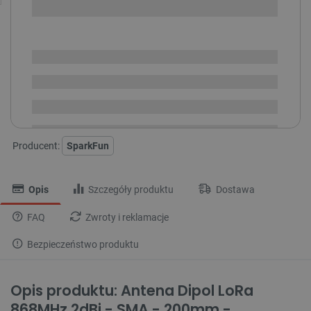
SPRAWDŹ ILOŚĆ
Dostępny
Wysyłka
24h
Dostawa
od 8,99 PLN
30 dni
na zwrot
Producent:
SparkFun
Opis
Szczegóły produktu
Dostawa
FAQ
Zwroty i reklamacje
Bezpieczeństwo produktu
Opis produktu: Antena Dipol LoRa
868MHz 2dBi - SMA - 200mm -