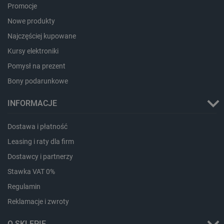
Promocje
PHPSESSID
PHP.net
Nowe produkty
botland.com.pl
Najczęściej kupowane
Kursy elektroniki
Pomysł na prezent
Bony podarunkowe
INFORMACJE
Dostawa i płatność
Leasing i raty dla firm
Dostawcy i partnerzy
Stawka VAT 0%
Regulamin
Reklamacje i zwroty
_smvs
.botland.com.pl
O SKLEPIE