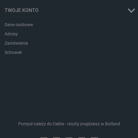
TWOJE KONTO
Dane osobowe
_lb_ccc
.botland.com.pl
Adresy
Zamówienia
Schowek
critData
botland.com.pl
Pomysł należy do Ciebie - resztę znajdziesz w Botland