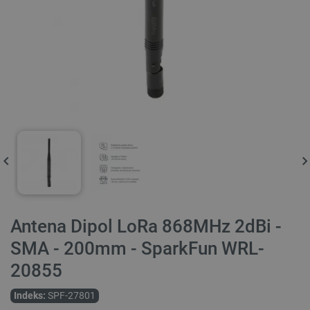
Antena Dipol LoRa 868MHz 2dBi -
SMA - 200mm - SparkFun WRL-
20855
Indeks:
SPF-27801