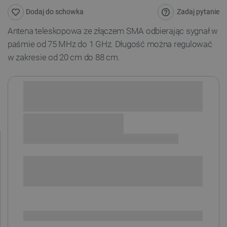
Zadaj pytanie
Dodaj do schowka
Antena teleskopowa ze złączem SMA odbierając sygnał w
paśmie od 75 MHz do 1 GHz. Długość można regulować
w zakresie od 20 cm do 88 cm.
Sprawdź opcje płatności i finansowania:
+
-
DODAJ DO KOSZYKA
SPRAWDŹ ILOŚĆ
Dostępny
Wysyłka
24h