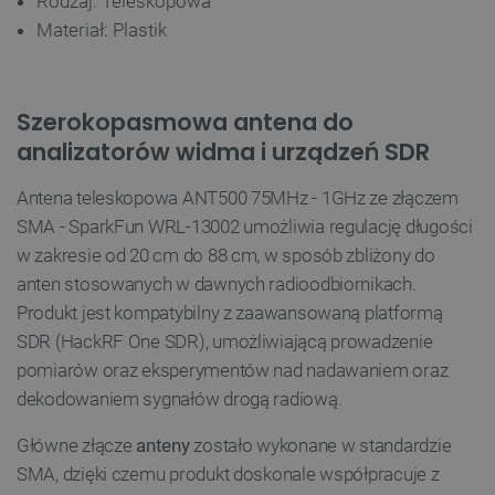
Rodzaj: Teleskopowa
Materiał: Plastik
Szerokopasmowa antena do
analizatorów widma i urządzeń SDR
Antena teleskopowa ANT500 75MHz - 1GHz ze złączem
SMA - SparkFun WRL-13002 umożliwia regulację długości
w zakresie od 20 cm do 88 cm, w sposób zbliżony do
anten stosowanych w dawnych radioodbiornikach.
Produkt jest kompatybilny z zaawansowaną platformą
SDR (HackRF One SDR), umożliwiającą prowadzenie
pomiarów oraz eksperymentów nad nadawaniem oraz
dekodowaniem sygnałów drogą radiową.
Główne złącze
anteny
zostało wykonane w standardzie
SMA, dzięki czemu produkt doskonale współpracuje z