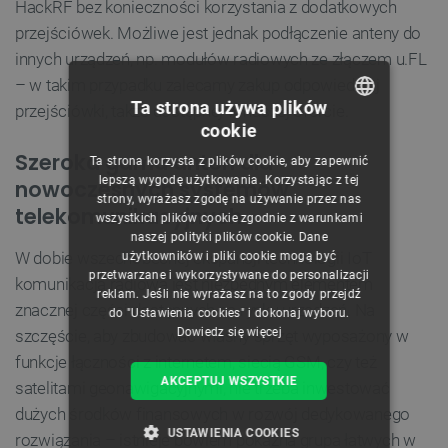
HackRF bez konieczności korzystania z dodatkowych
przejściówek. Możliwe jest jednak podłączenie anteny do
innych urządzeń, np. modułów radiowych ze złączem u.FL
– w takim przypadku zalecamy zakup odpowiedniej
Ta strona używa plików
przejściówki, także dostępnej w naszej ofercie.
cookie
POLISH
Szeroka gama anten dla
Ta strona korzysta z plików cookie, aby zapewnić
CZECH
lepszą wygodę użytkowania. Korzystając z tej
nowoczesnych systemów
strony, wyrażasz zgodę na używanie przez nas
ENGLISH
telekomunikacyjnych
wszystkich plików cookie zgodnie z warunkami
naszej polityki plików cookie. Dane
GERMAN
W dobie wszechobecnej ekspansji technologii IoT
użytkowników i pliki cookie mogą być
przetwarzane i wykorzystywane do personalizacji
komunikacja radiowa jest niezbędnym elementem
reklam. Jeśli nie wyrażasz na to zgody przejdź
znacznej części dostępnych na rynku urządzeń. Na
do "Ustawienia cookies" i dokonaj wyboru.
Dowiedz się więcej
szczęście, aby zbudować własny sprzęt wyposażony w
funkcje łączności z internetem, siecią GSM, czy też
AKCEPTUJ WSZYSTKIE
satelitami geonawigacyjnymi, nie trzeba inwestować
dużych środków finansowych w rozwój dedykowanego
USTAWIENIA COOKIES
rozwiązania – istnieje bowiem pokaźna grupa łatwych w