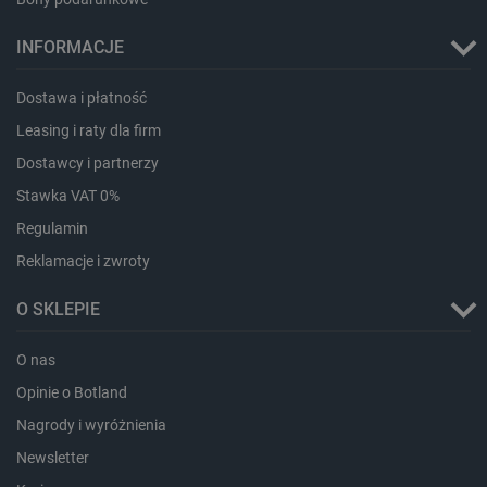
INFORMACJE
Dostawa i płatność
Leasing i raty dla firm
isListDisplay
botland.com.pl
Dostawcy i partnerzy
Stawka VAT 0%
Regulamin
Reklamacje i zwroty
_lb_ccc
.botland.com.pl
O SKLEPIE
O nas
Opinie o Botland
Nagrody i wyróżnienia
Newsletter