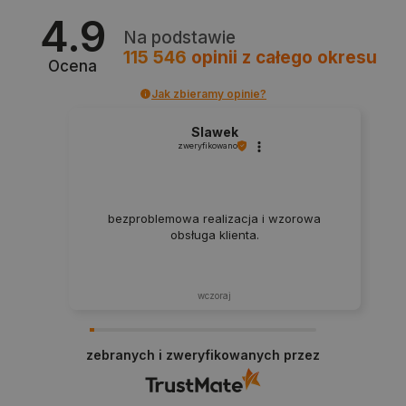
4.9
Na podstawie
115 546
opinii
z całego okresu
Ocena
Jak zbieramy opinie?
Slawek
zweryfikowano
PHPSESSID
PHP.net
botland.com.pl
bezproblemowa realizacja i wzorowa
obsługa klienta.
wczoraj
zebranych i zweryfikowanych przez