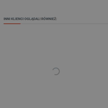
_lb
.botland.com.pl
INNI KLIENCI OGLĄDALI RÓWNIEŻ:
Polityce prywatności Google
VISITOR_PRIVACY_METADATA
YouTube
.youtube.com