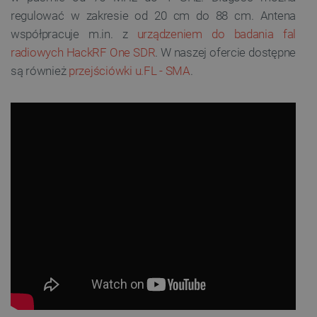
regulować w zakresie od 20 cm do 88 cm. Antena
współpracuje m.in. z
urządzeniem do badania fal
radiowych HackRF One SDR
. W naszej ofercie dostępne
są również
przejściówki u.FL - SMA
.