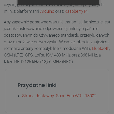
użyciu, gotowych modułów radiowych, kompatybilnych
NIEZBĘDNE
WYDAJNOŚĆ
m.in. z platformami
Arduino
oraz
Raspberry Pi
.
TARGETOWANIE
Aby zapewnić poprawne warunki transmisji, konieczne jest
jednak zastosowanie odpowiedniej anteny o paśmie
FUNKCJONALNOŚĆ
dostosowanym do używanego standardu przesyłu danych
oraz o możliwie dużym zysku. W naszej ofercie znajdziesz
rozmaite
anteny
kompatybilne z modułami WiFi,
Bluetooth
,
GSM (LTE), GPS, LoRa, ISM 433 MHz oraz 868 MHz, a
Niezbędne
Wydajność
Targetowanie
także RFID 125 kHz i 13,56 MHz (NFC).
Funkcjonalność
Niezbędne pliki cookie umożliwiają korzystanie z
podstawowych funkcji strony internetowej, takich
jak logowanie użytkownika i zarządzanie kontem.
Przydatne linki
Bez niezbędnych plików cookie nie można
prawidłowo korzystać ze strony internetowej.
Strona dostawcy: SparkFun WRL-13002
Provider /
Nazwa
Domena
PrestaShop-[abcdef0123456789]{32}
.botland.com.pl