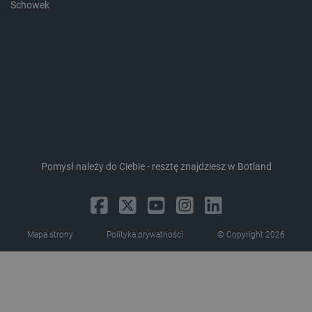
Schowek
LaVisitorId_Ym90bGFuZC5sYWRlc2suY29tLw
.botland.com.pl
critCartData
botland.com.pl
Pomysł należy do Ciebie - resztę znajdziesz w Botland
Mapa strony
Polityka prywatności
© Copyright 2026
critAccountId
botland.com.pl