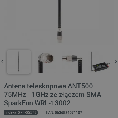
Antena teleskopowa ANT500
75MHz - 1GHz ze złączem SMA -
SparkFun WRL-13002
Indeks:
SPF-05579
EAN:
0636824571107