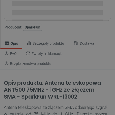
Dostawa
od 8,99 PLN
30 dni
na zwrot
Producent:
SparkFun
Opis
Szczegóły produktu
Dostawa
FAQ
Zwroty i reklamacje
Bezpieczeństwo produktu
Opis produktu:
Antena teleskopowa
ANT500 75MHz - 1GHz ze złączem
SMA - SparkFun WRL-13002
Antena teleskopowa ze złączem SMA odbierając sygnał
w paśmie od 75 MHz do 1 GHz. Długość można