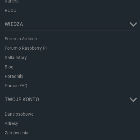
Kariera
RODO
critData
botland.com.pl
WIEDZA
Forum o Arduino
Forum o Raspberry Pi
Kalkulatory
Blog
Poradniki
Pomoc FAQ
CookieScriptConsent
CookieScript
TWOJE KONTO
botland.com.pl
Dane osobowe
Adresy
Zamówienia