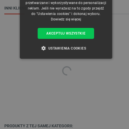
przetwarzane i wykorzystywane do personalizacji
INNI KLIENCI OGLĄDALI RÓWNIEŻ:
reklam. Jeśli nie wyrażasz na to zgody przejdź
do "Ustawienia cookies" i dokonaj wyboru.
Dowiedz się więcej
AKCEPTUJ WSZYSTKIE
USTAWIENIA COOKIES
NIEZBĘDNE
WYDAJNOŚĆ
TARGETOWANIE
FUNKCJONALNOŚĆ
Niezbędne
Wydajność
Targetowanie
Funkcjonalność
PRODUKTY Z TEJ SAMEJ KATEGORII: