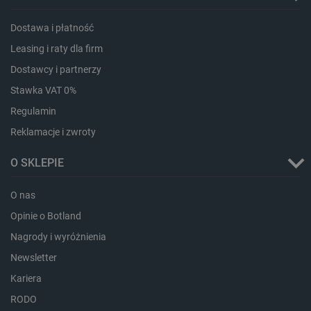
Dostawa i płatność
Leasing i raty dla firm
Dostawcy i partnerzy
Stawka VAT 0%
Regulamin
Reklamacje i zwroty
O SKLEPIE
O nas
_smvs
.botland.com.pl
Opinie o Botland
Nagrody i wyróżnienia
Newsletter
Kariera
LaSID
Quality Unit LLC
RODO
botland.com.pl