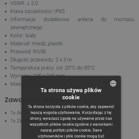
VSWR: ≤ 2.0
Klasa szczelności: IP65
Informacje dodatkowe: antena do montażu
zewnętrznego
Kolor: biały
Materiał: miedź, plastik
Przewód: RG58
Długość przewodu: 2 x 3 m
Temperatura pracy: od -20°C do 85°C
Wymiary: 195 x 245 mm
Masa: 1,001 kg
Ta strona używa plików
cookie
Zawartość zestawu
POLISH
Ta strona korzysta z plików cookie, aby zapewnić
CZECH
1x Antena 5G Qoltec
lepszą wygodę użytkowania. Korzystając z tej
strony, wyrażasz zgodę na używanie przez nas
1x Zestaw montażowy
ENGLISH
wszystkich plików cookie zgodnie z warunkami
naszej polityki plików cookie. Dane
GERMAN
użytkowników i pliki cookie mogą być