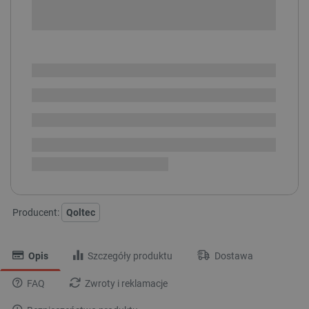
POWIADOM O DOSTĘPNOŚCI
SPRAWDŹ ILOŚĆ
Dostawa produktu
Dostępny w ciągu kilku dni
dotarła, trwa przyjęcie w
i
magazynie
Dostawa
od 8,99 PLN
30 dni
na zwrot
Producent:
Qoltec
Opis
Szczegóły produktu
Dostawa
FAQ
Zwroty i reklamacje