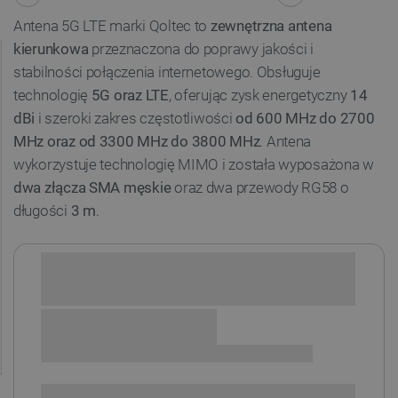
Antena 5G LTE marki Qoltec to
zewnętrzna antena
kierunkowa
przeznaczona do poprawy jakości i
stabilności połączenia internetowego. Obsługuje
technologię
5G oraz LTE
, oferując zysk energetyczny
14
dBi
i szeroki zakres częstotliwości
od 600 MHz do 2700
MHz oraz od 3300 MHz do 3800 MHz
. Antena
wykorzystuje technologię MIMO i została wyposażona w
dwa złącza SMA męskie
oraz dwa przewody RG58 o
długości
3 m
.
Sprawdź opcje płatności i finansowania:
+
-
DODAJ DO KOSZYKA