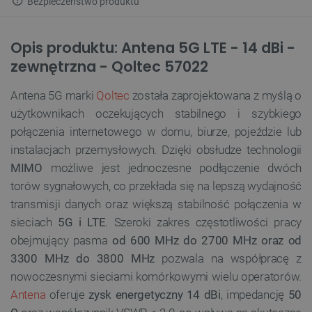
Bezpieczeństwo produktu
Opis produktu: Antena 5G LTE - 14 dBi -
zewnętrzna - Qoltec 57022
Antena 5G marki
Qoltec
została zaprojektowana z myślą o
użytkownikach oczekujących stabilnego i szybkiego
połączenia internetowego w domu, biurze, pojeździe lub
instalacjach przemysłowych. Dzięki obsłudze technologii
MIMO
możliwe jest jednoczesne podłączenie dwóch
torów sygnałowych, co przekłada się na lepszą wydajność
transmisji danych oraz większą stabilność połączenia w
sieciach
5G i LTE
. Szeroki zakres częstotliwości pracy
obejmujący pasma
od 600 MHz do 2700 MHz oraz od
3300 MHz do 3800 MHz
pozwala na współpracę z
nowoczesnymi sieciami komórkowymi wielu operatorów.
Antena
oferuje
zysk energetyczny 14 dBi
, impedancję
50