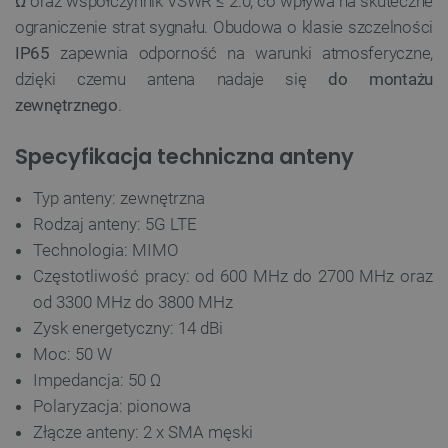
Ω
oraz współczynnik VSWR ≤ 2.0, co wpływa na skuteczne
ograniczenie strat sygnału. Obudowa o klasie szczelności
IP65
zapewnia odporność na warunki atmosferyczne,
dzięki czemu antena nadaje się
do montażu
zewnętrznego
.
Specyfikacja techniczna anteny
Typ anteny: zewnętrzna
Rodzaj anteny: 5G LTE
Technologia: MIMO
Częstotliwość pracy: od 600 MHz do 2700 MHz oraz
od 3300 MHz do 3800 MHz
Zysk energetyczny: 14 dBi
Moc: 50 W
Impedancja: 50 Ω
Polaryzacja: pionowa
Złącze anteny: 2 x SMA męski