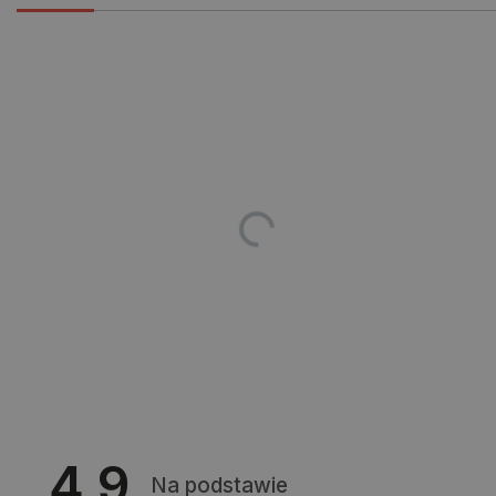
Niezbędne pliki cookie umożliwiają korzystanie z
podstawowych funkcji strony internetowej, takich
jak logowanie użytkownika i zarządzanie kontem.
Bez niezbędnych plików cookie nie można
prawidłowo korzystać ze strony internetowej.
Provider /
Nazwa
Domena
PrestaShop-[abcdef0123456789]{32}
.botland.com.pl
_lb
.botland.com.pl
4.9
Na podstawie