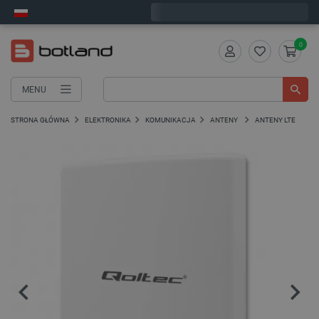
Zamów w ciągu:
0
:
37
:
52
, a wyślemy dziś!
0
MENU
STRONA GŁÓWNA
ELEKTRONIKA
KOMUNIKACJA
ANTENY
ANTENY LTE