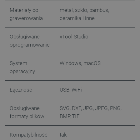
Materiały do
metal, szkło, bambus,
grawerowania
ceramika i inne
critCartData
botland.com.pl
Obsługiwane
xTool Studio
oprogramowanie
System
Windows, macOS
operacyjny
critAccountId
botland.com.pl
Łączność
USB, WiFi
Obsługiwane
SVG, DXF, JPG, JPEG, PNG,
formaty plików
BMP, TIF
Kompatybilność
tak