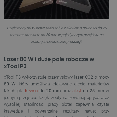
Dzięki mocy 80 W ploter radzi sobie z akrylem o grubości do 25
mm oraz drewnem do 20 mm w pojedynczym przejściu, co
znacząco skraca czas produkcji.
Laser 80 W i duże pole robocze w
xTool P3
xTool P3 wykorzystuje przemysłowy
laser CO2
o mocy
80 W
, który umożliwia efektywne cięcie materiałów
takich jak
drewno
do 20 mm
oraz
akryl
do 25 mm
w
jednym przejściu. Dzięki zoptymalizowanej optyce oraz
wysokiej stabilności pracy ploter zapewnia czyste
krawędzie i powtarzalne rezultaty nawet przy