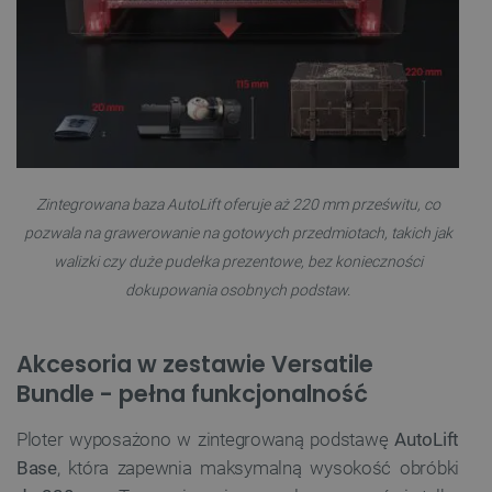
Zintegrowana baza AutoLift oferuje aż 220 mm prześwitu, co
pozwala na grawerowanie na gotowych przedmiotach, takich jak
walizki czy duże pudełka prezentowe, bez konieczności
dokupowania osobnych podstaw.
Akcesoria w zestawie Versatile
Bundle - pełna funkcjonalność
Ploter wyposażono w zintegrowaną podstawę
AutoLift
Base
, która zapewnia maksymalną wysokość obróbki