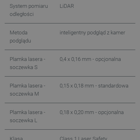
System pomiaru
LiDAR
_uetvid
Pamięć
lokalna
odległości
_smsps
Pamięć
lokalna
Metoda
inteligentny podgląd z kamer
lastExternalReferrer
Pamięć
lokalna
podglądu
ea_lu_ts
Pamięć
lokalna
Plamka lasera -
0,4 x 0,16 mm - opcjonalna
ea_gu_ts
Pamięć
lokalna
soczewka S
_gcl_ls
Pamięć
lokalna
Plamka lasera -
0,15 x 0,18 mm - standardowa
_smps
Pamięć
lokalna
soczewka M
luigis.env.v2.159265-
Pamięć
182023
sesji
Plamka lasera -
0,18 x 0,20 mm - opcjonalna
_uetsid_exp
Pamięć
lokalna
soczewka L
_uetsid
Pamięć
lokalna
Klasa
Class 1 Laser Safety
_smsp-r-65208
Pamięć