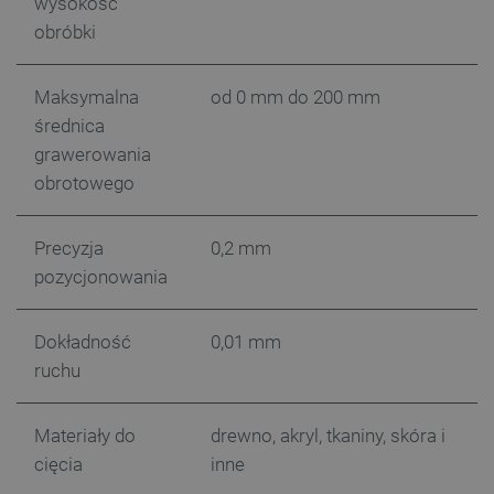
wysokość
obróbki
Maksymalna
od 0 mm do 200 mm
średnica
grawerowania
obrotowego
CookieScriptConsent
CookieScript
botland.com.pl
Precyzja
0,2 mm
pozycjonowania
Dokładność
0,01 mm
ruchu
Materiały do
drewno, akryl, tkaniny, skóra i
cięcia
inne
LaVisitorId_Ym90bGFuZC5sYWRlc2suY29tLw
.botland.com.pl