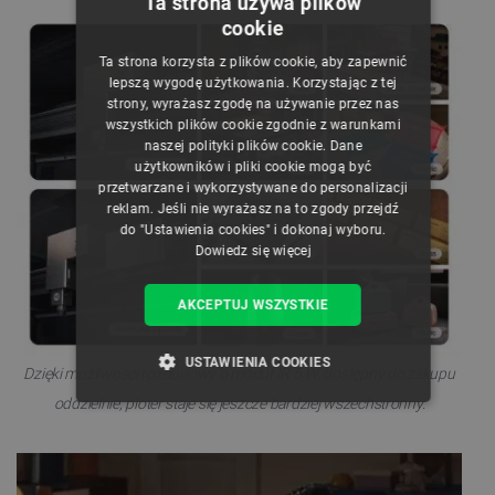
Ta strona używa plików
cookie
POLISH
Ta strona korzysta z plików cookie, aby zapewnić
CZECH
lepszą wygodę użytkowania. Korzystając z tej
strony, wyrażasz zgodę na używanie przez nas
ENGLISH
wszystkich plików cookie zgodnie z warunkami
naszej polityki plików cookie. Dane
GERMAN
użytkowników i pliki cookie mogą być
przetwarzane i wykorzystywane do personalizacji
reklam. Jeśli nie wyrażasz na to zgody przejdź
do "Ustawienia cookies" i dokonaj wyboru.
Dowiedz się więcej
AKCEPTUJ WSZYSTKIE
USTAWIENIA COOKIES
Dzięki możliwości rozbudowy o moduł IR 5 W, dostępny do zakupu
oddzielnie, ploter staje się jeszcze bardziej wszechstronny.
NIEZBĘDNE
WYDAJNOŚĆ
TARGETOWANIE