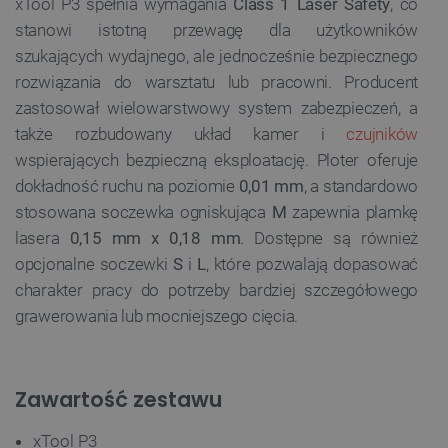
xTool P3 spełnia wymagania
Class 1 Laser Safety
, co
stanowi istotną przewagę dla użytkowników
szukających wydajnego, ale jednocześnie bezpiecznego
rozwiązania do warsztatu lub pracowni. Producent
zastosował wielowarstwowy system zabezpieczeń, a
także rozbudowany układ kamer i
czujników
wspierających bezpieczną eksploatację. Ploter oferuje
Polityce prywatności Google
dokładność ruchu na poziomie
0,01 mm
, a standardowo
stosowana soczewka ogniskująca
M
zapewnia plamkę
VISITOR_PRIVACY_METADATA
YouTube
.youtube.com
lasera
0,15 mm x 0,18 mm
. Dostępne są również
opcjonalne soczewki
S
i
L
, które pozwalają dopasować
charakter pracy do potrzeby bardziej szczegółowego
grawerowania lub mocniejszego cięcia.
Zawartość zestawu
xTool P3