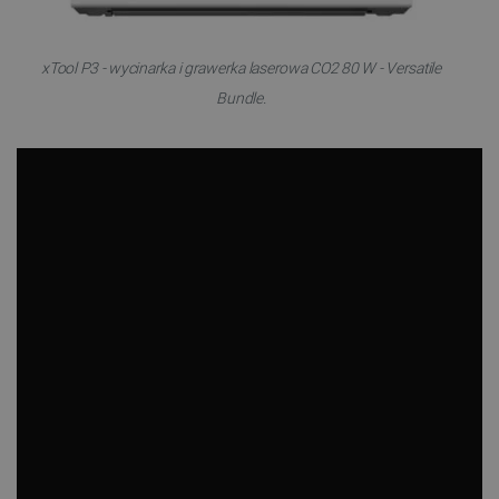
xTool P3 - wycinarka i grawerka laserowa CO2 80 W - Versatile
Bundle.