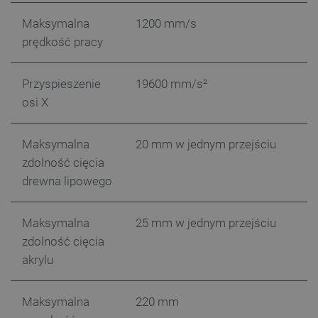
Maksymalna
1200 mm/s
isListDisplay
botland.com.pl
prędkość pracy
Przyspieszenie
19600 mm/s²
osi X
_lb_ccc
.botland.com.pl
Maksymalna
20 mm w jednym przejściu
zdolność cięcia
drewna lipowego
Maksymalna
25 mm w jednym przejściu
zdolność cięcia
akrylu
critData
botland.com.pl
Maksymalna
220 mm