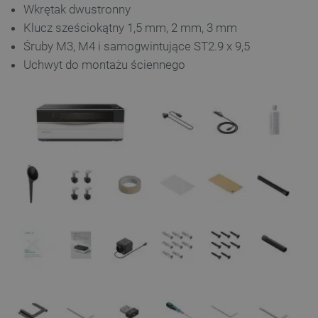
Wkrętak dwustronny
Klucz sześciokątny 1,5 mm, 2 mm, 3 mm
Śruby M3, M4 i samogwintujące ST2.9 x 9,5
PHPSESSID
PHP.net
Uchwyt do montażu ściennego
botland.com.pl