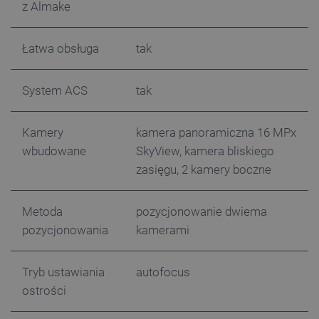
z Almake
Łatwa obsługa
tak
Storage declaration
Storage
System ACS
tak
Nazwa
Opis
type
_uetvid_exp
Pamięć
lokalna
Kamery
kamera panoramiczna 16 MPx
dlapi_ucp
Pamięć
wbudowane
SkyView, kamera bliskiego
lokalna
zasięgu, 2 kamery boczne
_cltk
Pamięć
sesji
Metoda
pozycjonowanie dwiema
smforms
Pamięć
lokalna
pozycjonowania
kamerami
_smvc
Pamięć
lokalna
Tryb ustawiania
autofocus
lbx_ac_easystorage
Pamięć
sesji
ostrości
dlapi_consent
Pamięć
lokalna