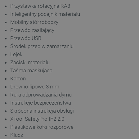
Przystawka rotacyjna RA3
Inteligentny podajnik materiału
Mobilny stół roboczy
__cf_bm
Cloudflare Inc.
Przewód zasilający
.inpost.pl
Przewód USB
Środek przeciw zamarzaniu
Lejek
Zaciski materiału
Taśma maskująca
Karton
Drewno lipowe 3 mm
Rura odprowadzania dymu
__cf_bm
Cloudflare Inc.
.webshopapp.com
Instrukcje bezpieczeństwa
Skrócona instrukcja obsługi
XTool SafetyPro IF2 2.0
Plastikowe kołki rozporowe
Klucz