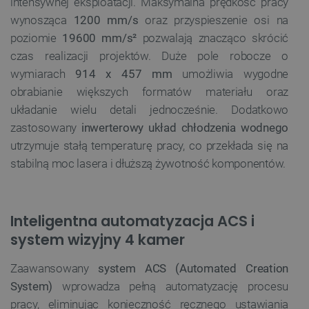
intensywnej eksploatacji. Maksymalna prędkość pracy
wynosząca
1200 mm/s
oraz przyspieszenie osi na
poziomie
19600 mm/s²
pozwalają znacząco skrócić
czas realizacji projektów. Duże pole robocze o
wymiarach
914 x 457 mm
umożliwia wygodne
obrabianie większych formatów materiału oraz
układanie wielu detali jednocześnie. Dodatkowo
zastosowany
inwerterowy układ chłodzenia wodnego
utrzymuje stałą temperaturę pracy, co przekłada się na
stabilną moc lasera i dłuższą żywotność komponentów.
Inteligentna automatyzacja ACS i
system wizyjny 4 kamer
Zaawansowany
system ACS (Automated Creation
System)
wprowadza pełną automatyzację procesu
pracy, eliminując konieczność ręcznego ustawiania