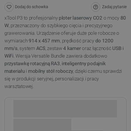
Zadaj pytanie
Dodaj do schowka
xTool P3 to profesjonalny
ploter laserowy CO2
o mocy
80
W
, przeznaczony do szybkiego cięcia i precyzyjnego
grawerowania. Urządzenie oferuje duże pole robocze o
wymiarach
914 x 457 mm
, prędkość pracy
do 1200
mm/s
, system
ACS
, zestaw
4 kamer
oraz łączność
USB i
WiFi
. Wersja Versatile Bundle zawiera dodatkowo
przystawkę rotacyjną RA3
,
inteligentny podajnik
materiału
i
mobilny stół roboczy
, dzięki czemu sprawdzi
się w produkcji seryjnej, personalizacji i pracy
warsztatowej.
Sprawdź opcje płatności i finansowania: