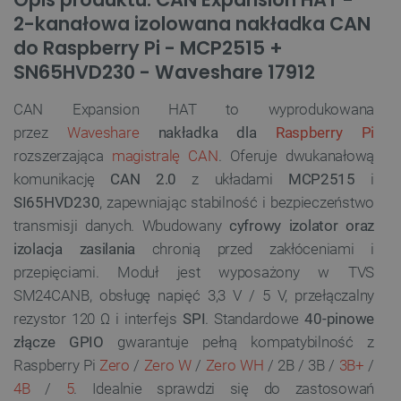
2-kanałowa izolowana nakładka CAN
do Raspberry Pi - MCP2515 +
SN65HVD230 - Waveshare 17912
CAN Expansion HAT to wyprodukowana
przez
Waveshare
nakładka dla
Raspberry Pi
rozszerzająca
magistralę CAN
. Oferuje dwukanałową
komunikację
CAN 2.0
z układami
MCP2515
i
SI65HVD230
, zapewniając stabilność i bezpieczeństwo
transmisji danych. Wbudowany
cyfrowy izolator oraz
izolacja zasilania
chronią przed zakłóceniami i
przepięciami. Moduł jest wyposażony w TVS
SM24CANB, obsługę napięć 3,3 V / 5 V, przełączalny
rezystor 120 Ω i interfejs
SPI
. Standardowe
40-pinowe
złącze GPIO
gwarantuje pełną kompatybilność z
Raspberry Pi
Zero
/
Zero W
/
Zero WH
/ 2B / 3B /
3B+
/
4B
/
5
. Idealnie sprawdzi się do zastosowań