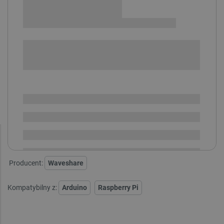
Sprawdź opcje płatności i finansowania:
+
-
DODAJ DO KOSZYKA
SPRAWDŹ ILOŚĆ
Dostępny
Wysyłka
24h
Dostawa
od 8,99 PLN
30 dni
na zwrot
Producent:
Waveshare
Kompatybilny z:
Arduino
Raspberry Pi