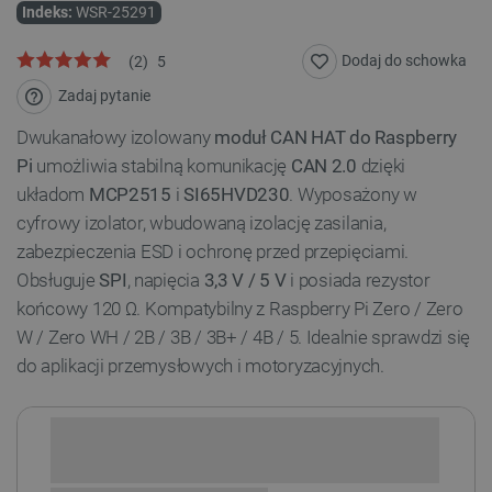
Indeks:
WSR-25291
Dodaj do schowka
(
2
)
5
Zadaj pytanie
Dwukanałowy izolowany
moduł CAN HAT do Raspberry
Pi
umożliwia stabilną komunikację
CAN 2.0
dzięki
układom
MCP2515
i
SI65HVD230
. Wyposażony w
cyfrowy izolator, wbudowaną izolację zasilania,
zabezpieczenia ESD i ochronę przed przepięciami.
Obsługuje
SPI
, napięcia
3,3 V / 5 V
i posiada rezystor
końcowy 120 Ω. Kompatybilny z Raspberry Pi Zero / Zero
W / Zero WH / 2B / 3B / 3B+ / 4B / 5. Idealnie sprawdzi się
do aplikacji przemysłowych i motoryzacyjnych.