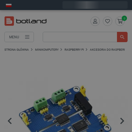
Zamów w ciągu:
7
:
57
:
47
, a wyślemy dziś!
0
MENU
STRONA GŁÓWNA
MINIKOMPUTERY
RASPBERRY PI
AKCESORIA DO RASPBERRY PI