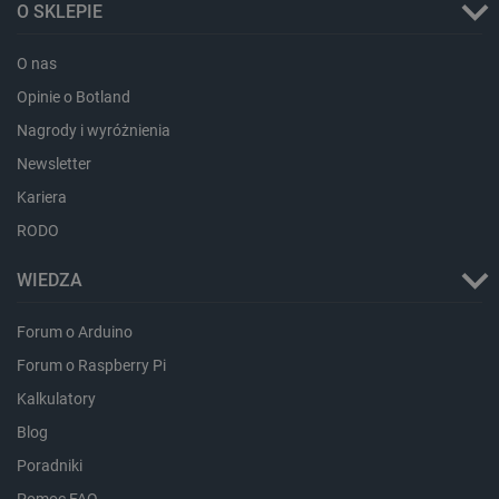
O SKLEPIE
_cltk
Pamięć
sesji
O nas
smforms
Pamięć
lokalna
Opinie o Botland
_smvc
Pamięć
Nagrody i wyróżnienia
lokalna
Newsletter
lbx_ac_easystorage
Pamięć
sesji
Kariera
dlapi_consent
Pamięć
RODO
lokalna
_uetvid
Pamięć
WIEDZA
lokalna
_smsps
Pamięć
Forum o Arduino
lokalna
Forum o Raspberry Pi
lastExternalReferrer
Pamięć
lokalna
Kalkulatory
ea_lu_ts
Pamięć
lokalna
Blog
ea_gu_ts
Pamięć
Poradniki
lokalna
Pomoc FAQ