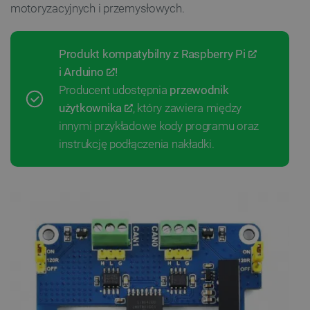
motoryzacyjnych i przemysłowych.
Produkt kompatybilny z
Raspberry Pi
i
Arduino
!
Producent udostępnia
przewodnik
użytkownika
, który zawiera między
innymi przykładowe kody programu oraz
instrukcję podłączenia nakładki.