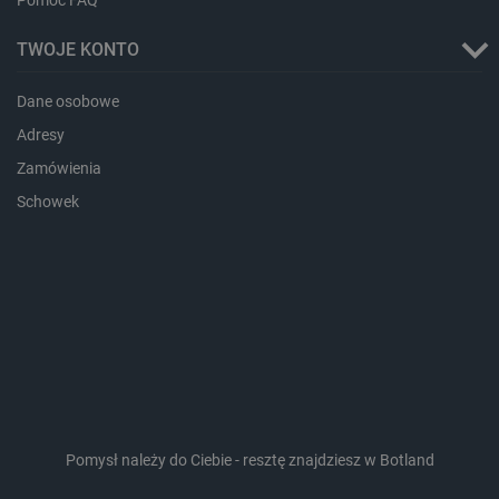
_gcl_ls
Pamięć
lokalna
TWOJE KONTO
_smps
Pamięć
lokalna
Dane osobowe
luigis.env.v2.159265-
Pamięć
182023
sesji
Adresy
_uetsid_exp
Pamięć
Zamówienia
lokalna
Schowek
_uetsid
Pamięć
lokalna
_smsp-r-65208
Pamięć
lokalna
cartSkuToUrl
Pamięć
lokalna
lastExternalReferrerTime
Pamięć
lokalna
smsr
Pamięć
lokalna
Pomysł należy do Ciebie - resztę znajdziesz w Botland