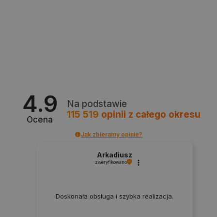
critData
botland.com.pl
4.9
Na podstawie
115 519
opinii
z całego okresu
Ocena
Jak zbieramy opinie?
Arkadiusz
zweryfikowano
Doskonała obsługa i szybka realizacja.
CookieScriptConsent
CookieScript
botland.com.pl