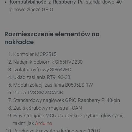
Kompatybilność z Raspberry Pi
: standardowe 40-
pinowe złącze GPIO
Rozmieszczenie elementów na
nakładce
Kontroler MCP2515
Nadajnik-odbiornik SI65HVD230
Izolator cyfrowy SI8642ED
Układ zasilania RT9193-33
Moduł izolacji zasilania B0505LS-1W
Dioda TVS SM24CANB
Standardowy nagłówek GPIO Raspberry Pi 40-pin
Zacisk śrubowy magistrali CAN
Piny sterujące MCU do użytku z płytami głównymi,
takimi jak
Arduino
Przełącznik rezystora końcowego 120 Ω