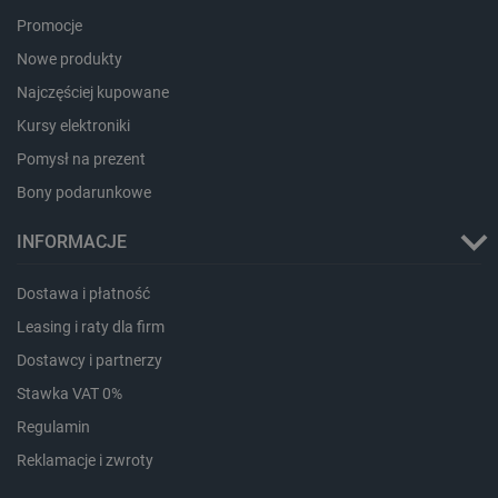
Promocje
critAccountId
botland.com.pl
Nowe produkty
Najczęściej kupowane
Kursy elektroniki
Pomysł na prezent
Bony podarunkowe
INFORMACJE
Dostawa i płatność
Leasing i raty dla firm
Storage declaration
Dostawcy i partnerzy
Storage
Nazwa
Opis
Stawka VAT 0%
type
Regulamin
_uetvid_exp
Pamięć
lokalna
Reklamacje i zwroty
dlapi_ucp
Pamięć
lokalna