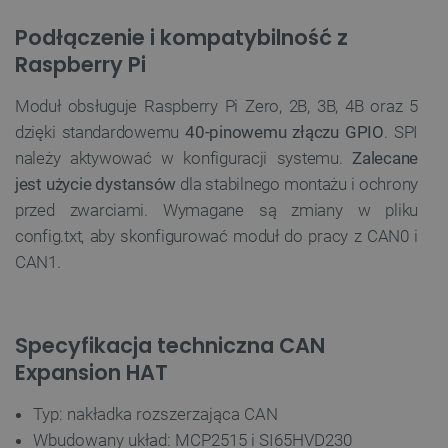
Bez niezbędnych plików cookie nie można
prawidłowo korzystać ze strony internetowej.
Podłączenie i kompatybilność z
Provider /
Nazwa
Raspberry Pi
Domena
PrestaShop-[abcdef0123456789]{32}
.botland.com.pl
Moduł obsługuje Raspberry Pi Zero, 2B, 3B, 4B oraz 5
dzięki standardowemu
40-pinowemu złączu GPIO
. SPI
należy aktywować w konfiguracji systemu.
Zalecane
_lb
.botland.com.pl
jest użycie dystansów
dla stabilnego montażu i ochrony
przed zwarciami. Wymagane są zmiany w pliku
config.txt, aby skonfigurować moduł do pracy z CAN0 i
CAN1.
Specyfikacja techniczna CAN
Expansion HAT
Polityce prywatności Google
Typ: nakładka rozszerzająca CAN
Wbudowany układ: MCP2515 i SI65HVD230
VISITOR_PRIVACY_METADATA
YouTube