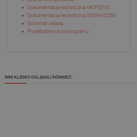
Dokumentacja techniczna MCP2515
Dokumentacja techniczna SI65HVD230
Schemat układu
Przykładowy kod programu
_smvs
.botland.com.pl
INNI KLIENCI OGLĄDALI RÓWNIEŻ:
LaSID
Quality Unit LLC
botland.com.pl