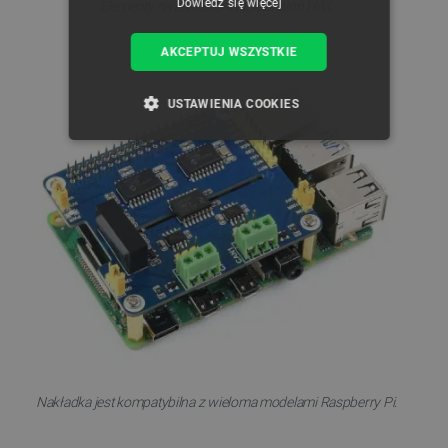
Dowiedz się więcej
Elementy na płytce CAN Expansion HAT.
AKCEPTUJ WSZYSTKIE
USTAWIENIA COOKIES
NIEZBĘDNE
WYDAJNOŚĆ
TARGETOWANIE
FUNKCJONALNOŚĆ
Niezbędne
Wydajność
Targetowanie
Funkcjonalność
Nakładka jest kompatybilna z wieloma modelami Raspberry Pi.
Niezbędne pliki cookie umożliwiają korzystanie z
podstawowych funkcji strony internetowej, takich
jak logowanie użytkownika i zarządzanie kontem.