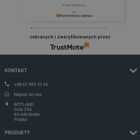
w tym tygodniu
Komentarz sklepu
Zadowolenie klienta to dla nas najlepsza
nagroda. Dziękujemy i zapraszamy na kolejne
zebranych i zweryfikowanych przez
zakupy.
LaVisitorId_Ym90bGFuZC5sYWRlc2suY29tLw
.botland.com.pl
KONTAKT
+48 62 593 10 54
Napisz do nas
critCartData
botland.com.pl
BOTLAND
Gola 25A
63-640 Bralin
Polska
PRODUKTY