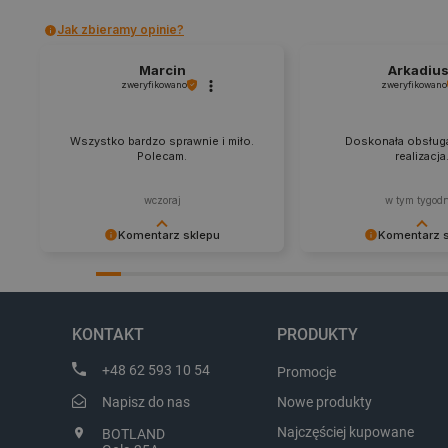
critData
Jak zbieramy opinie?
Marcin
Arkadiu
zweryfikowano
zweryfikowano
CookieScriptConsent
Wszystko bardzo sprawnie i miło.
Doskonała obsługa
Polecam.
realizacja
LaVisitorId_Ym90bGFuZC5
wczoraj
w tym tygod
critCartData
Komentarz sklepu
Komentarz 
Dziękujemy za najwyższą ocenę.
Zadowolenie klienta to
Cieszymy się, że nasz sprzęt trafił w
najlepsza nagroda. Dz
critAccountId
dobre ręce. Polecamy się na
zapraszamy na kolejne
przyszłość.
KONTAKT
PRODUKTY
+48 62 593 10 54
Promocje
Storage declaration
Napisz do nas
Nowe produkty
Nazwa
Najczęściej kupowane
BOTLAND