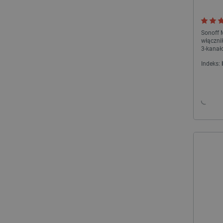
Niezbędne pliki cookie umożl
Bez niezbędnych plików cooki
Sonoff 
włącznik
Nazwa
3-kanało
Indeks:
PrestaShop-[abcdef0123456
_lb
VISITOR_PRIVACY_METAD
Polityce prywa
__cf_bm
__cf_bm