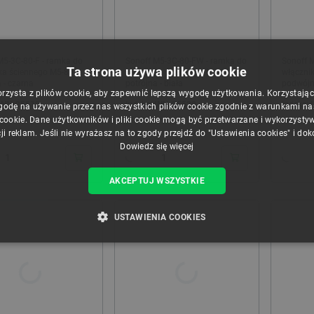
M5-3C-80-F - ramka do
Sonoff M5-3C-80-FW - ramka do
Sonoff 
Ta strona używa plików cookie
ka ściennego M5-80 -
włącznika ściennego M5-80 -
włącznik
 - czarna
potrójna - biała
podwójn
orzysta z plików cookie, aby zapewnić lepszą wygodę użytkowania. Korzystając z
INN-25519
Indeks:
INN-25520
Indeks:
godę na używanie przez nas wszystkich plików cookie zgodnie z warunkami nasz
 cookie. Dane użytkowników i pliki cookie mogą być przetwarzane i wykorzysty
24h
24h
ji reklam. Jeśli nie wyrażasz na to zgody przejdź do "Ustawienia cookies" i do
Dowiedz się więcej
AKCEPTUJ WSZYSTKIE
USTAWIENIA COOKIES
ZBĘDNE
WYDAJNOŚĆ
TARGETOWANIE
FUNKCJ