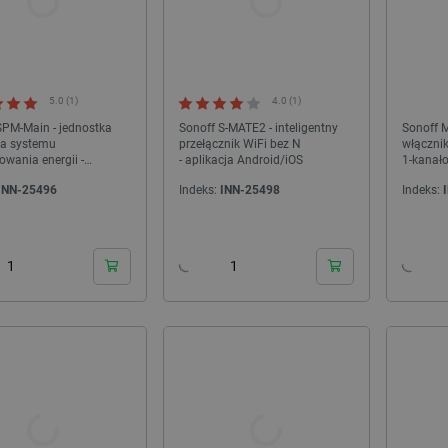
egoo PLA 1,75mm 1kg - Purple
Filament Creality Hyper PETG 1,75mm 1kg
- Blue
5.0 (1)
4.0 (1)
ndeks:
ELG-28405
Indeks:
CRL-28321
SPM-Main - jednostka
Sonoff S-MATE2 - inteligentny
Sonoff M
na systemu
przełącznik WiFi bez N
włącznik
owania energii -
- aplikacja Android/iOS
1-kanało
/WiFi - aplikacja
INN-25496
Indeks:
INN-25498
Indeks:
/iOS
24h
24h
WYPRZEDAŻ