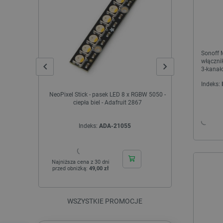
Sonoff 
włącznik
3-kanało
Indeks:
NeoPixel Stick - pasek LED 8 x RGBW 5050 -
Raspberry
ciepła biel - Adafruit 2867
Indeks:
ADA-21055
I
Najniższa cena z 30 dni
Najniższa cen
przed obniżką:
49,00 zł
przed obniżką
WSZYSTKIE PROMOCJE