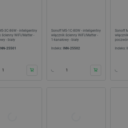
M5-3C-86W - inteligentny
Sonoff M5-1C-80W - inteligentny
Sonoff 
 ścienny WiFi/Matter -
włącznik ścienny WiFi/Matter -
włącznik
wy - biały
1-kanałowy - biały
poczwór
INN-25501
Indeks:
INN-25502
Indeks:
 Pi 500+ US WiFi 16GB RAM
Raspberry Pi Flash Drive - pamięć USB 3.0
24h
24h
2,4GHz
pendrive - 256GB
ndeks:
RPI-27275
Indeks:
RPI-27757
a z 30 dni
Najniższa cena z 30 dni
:
1 899,00 zł
przed obniżką:
249,90 zł