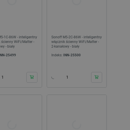
Pixel Shifter - konwerter poziomów
Obiektyw M27195H15 s
logicznych 3,3V/5V do adresowalnych diod
1,95mm do kamer USB 
LED -...
Indeks:
ADA-28640
Indeks:
ACM-
5-1C-86W - inteligentny
Sonoff M5-2C-86W - inteligentny
 ścienny WiFi/Matter -
włącznik ścienny WiFi/Matter -
wy - biały
2-kanałowy - biały
INN-25499
Indeks:
INN-25500
24h
24h
WYPRZEDAŻ
WYPRZEDAŻ
WYPRZEDAŻ