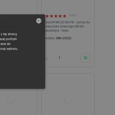
5.0 (1)
M5-2C-80-F - ramka do
Sonoff M5-2C-80-FW - ramka do
a ściennego M5-80 -
włącznika ściennego M5-80 -
a - czarna
podwójna - biała
 tej strony,
POLISH
INN-25521
Indeks:
INN-25522
ej polityki
CZECH
wane do
24h
24h
konaj wyboru.
ENGLISH
GERMAN
ONALNOŚĆ