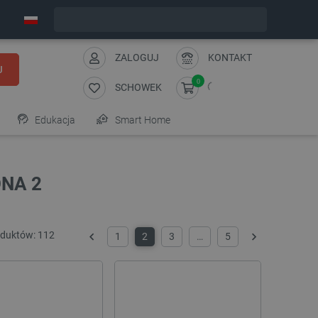
Wyślemy w poniedziałek
ZALOGUJ
KONTAKT
J
0
SCHOWEK
Edukacja
Smart Home
NA 2
oduktów:
112
1
2
3
…
5
Poprzedni
Następny