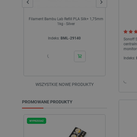
Filament Bambu Lab Refill PLA Silk+ 1,75mm
Filament El
1kg - Silver
Indeks:
BML-29140
I
Sonoff 
central
monitor
Ethernet
Indeks:
Android
WSZYSTKIE NOWE PRODUKTY
PROMOWANE PRODUKTY
WYPRZEDAŻ
WYPRZEDAŻ