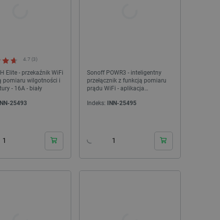
4.7 (3)
H Elite - przekaźnik WiFi
Sonoff POWR3 - inteligentny
ą pomiaru wilgotności i
przełącznik z funkcją pomiaru
ury - 16A - biały
prądu WiFi - aplikacja
Android/iOS
INN-25493
Indeks:
INN-25495
24h
24h
NOWOŚĆ!
NOWOŚĆ!