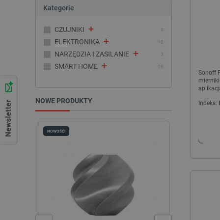
Kategorie
+
CZUJNIKI
9
+
ELEKTRONIKA
10
+
NARZĘDZIA I ZASILANIE
3
+
SMART HOME
76
Sonoff P
miernik
aplikacj
Sonoff
NOWE PRODUKTY
Indeks:
NOWOŚĆ!
NOWOŚĆ!