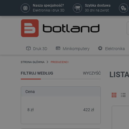
Nasza specjalność?
Szybka dostawa
Elektronika i druk 3D
30 dni na zwrot
Druk 3D
Minikomputery
Elektronika
Pozostałe
STRONA GŁÓWNA
PRODUCENCI
LIST
FILTRUJ WEDŁUG
WYCZYŚĆ
Cena
8
zł
422
zł