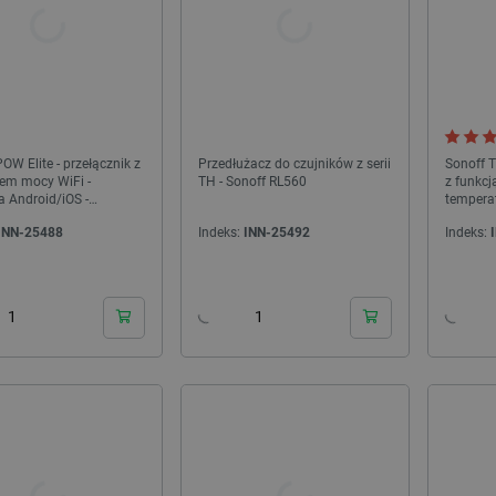
OW Elite - przełącznik z
Przedłużacz do czujników z serii
Sonoff T
iem mocy WiFi -
TH - Sonoff RL560
z funkcj
a Android/iOS -
temperat
 POWR316D
INN-25488
Indeks:
INN-25492
Indeks:
24h
24h
NOWOŚĆ!