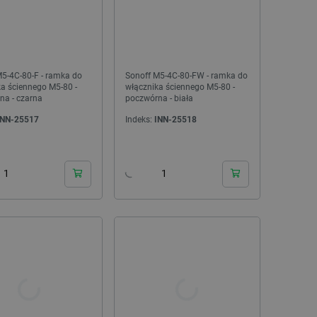
M5-4C-80-F - ramka do
Sonoff M5-4C-80-FW - ramka do
a ściennego M5-80 -
włącznika ściennego M5-80 -
na - czarna
poczwórna - biała
INN-25517
Indeks:
INN-25518
Zamel Supla MEW-02 ETH - monitor zużycia
reComputer J3010 - Nvidi
24h
24h
energii elektrycznej 3F+N WiFi/Ethernet
4GB RAM + 128GB NVM
1101101
Indeks:
ZML-26653
Indeks:
SEE-
Najniższa cena z 30 dni
Najniższa cena z 30 dni
przed obniżką:
549,50 zł
przed obniżką:
2 599,00 zł