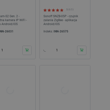
ownika i zarządzanie kontem.
5.0 (1)
am-S2 Gen. 2 -
Sonoff SNZB-05P - czujnik
ntna kamera IP WiFi -
zalania ZigBee - aplikacja
a Android/iOS
Android/iOS
INN-26031
Indeks:
INN-26575
any do działania sklepu
p.
24h
24h
ny do celów bilansowania
ia, że żądania stron
ne do tego samego serwera
a, zwiększając wydajność
ytkownika.
ny do przechowywania zgody
ności dla ich interakcji z
otyczące zgody
ityki i ustawienia
e ich preferencje zostaną
sesjach.
różniania ludzi i botów. Jest
ernetowej, ponieważ
ch raportów na temat
ternetowej.
różniania ludzi i botów. Jest
ernetowej, ponieważ