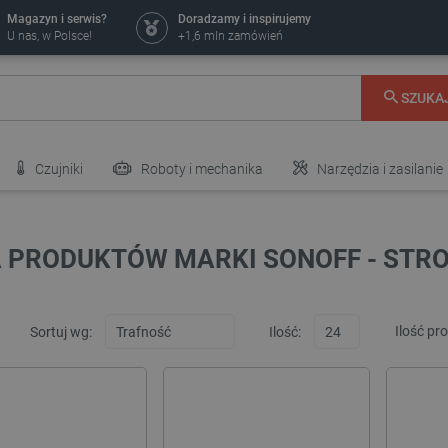
Magazyn i serwis?
Doradzamy i inspirujemy
U nas, w Polsce!
+1,6 mln zamówień
SZUKA
Czujniki
Roboty i mechanika
Narzędzia i zasilanie
A PRODUKTÓW MARKI SONOFF - STRO
Ilość pr
Sortuj wg:
Ilość: