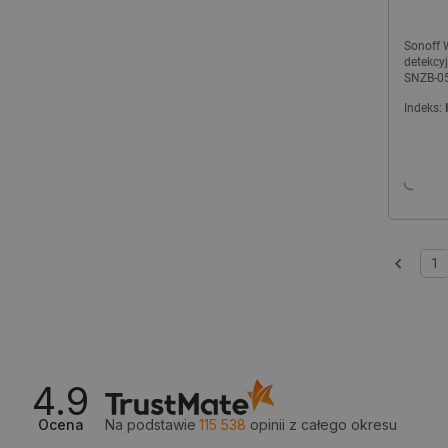
Sonoff 
PHPSESSID
detekcyj
SNZB-05
Indeks:
_smvs
LaSID
1
__cf_bm
Poprzedni
isListDisplay
4.9
_lb_ccc
Ocena
Na podstawie
115 538
opinii
z całego okresu