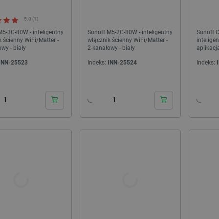
Niezbędne
Wydajność
Targetowanie
Funkcjonalność
iwiają korzystanie z podstawowych funkcji strony internetowej, takich jak logowanie użytk
5.0 (1)
e nie można prawidłowo korzystać ze strony internetowej.
M5-3C-80W - inteligentny
Sonoff M5-2C-80W - inteligentny
Sonoff C
 ścienny WiFi/Matter -
włącznik ścienny WiFi/Matter -
intelige
Provider /
Okres
Opis
wy - biały
2-kanałowy - biały
aplikacj
Domena
przechowywania
INN-25523
Indeks:
INN-25524
Indeks:
789]{32}
.botland.com.pl
Sesja
Ten plik cookie jest wymag
opartego o silnik PrestaSho
24h
24h
.botland.com.pl
Sesja
Ten plik cookie jest używa
obciążenia w celu zapewnien
internetowych są skierowa
w każdej sesji przeglądani
witryny i doświadczenie uż
ATA
YouTube
5 miesięcy 4
Ten plik cookie jest używa
.youtube.com
tygodnie
użytkownika i wyboru prywat
witryną. Rejestruje dane d
tności Google
odwiedzającego na różne pol
prywatności, zapewniając, ż
uhonorowane w przyszłych 
Cloudflare Inc.
29 minut 41
Ten plik cookie służy do roz
.inpost.pl
sekund
to korzystne dla strony int
umożliwia tworzenie ważny
korzystania z jej witryny in
Cloudflare Inc.
29 minut 53
Ten plik cookie służy do roz
.webshopapp.com
sekundy
to korzystne dla strony int