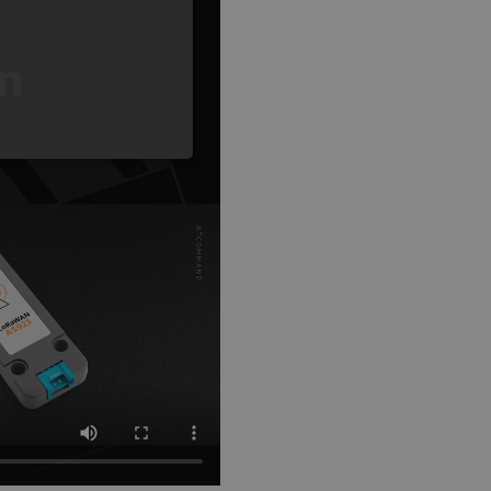
GERMAN
ONALNOŚĆ
ownika i zarządzanie kontem.
any do działania sklepu
p.
ny do celów bilansowania
ia, że żądania stron
ne do tego samego serwera