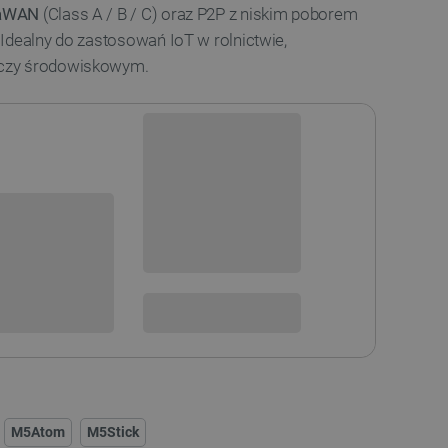
aWAN
(Class A / B / C) oraz P2P z niskim poborem
. Idealny do zastosowań IoT w rolnictwie,
czy środowiskowym.
Dostępny
Wysyłka
24h
sowania:
Dostawa
od 8,99 PLN
30 dni
na zwrot
 DO KOSZYKA
SPRAWDŹ ILOŚĆ
M5Atom
M5Stick