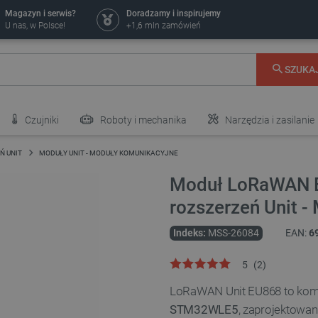
Magazyn i serwis?
Doradzamy i inspirujemy
U nas, w Polsce!
+1,6 mln zamówień
SZUKA
Czujniki
Roboty i mechanika
Narzędzia i zasilanie
Ń UNIT
MODUŁY UNIT - MODUŁY KOMUNIKACYJNE
Moduł LoRaWAN E
rozszerzeń Unit 
Indeks:
MSS-26084
EAN:
6
5
(
2
)
LoRaWAN Unit EU868 to ko
STM32WLE5
, zaprojektowa