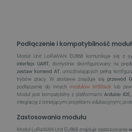
LaSID
__cf_bm
isListDisplay
Podłączenie i kompatybilność modu
Moduł Unit LoRaWAN EU868 komunikuje się z s
_lb_ccc
interfejs UART
, domyślnie skonfigurowany na pręd
zestaw komend AT
, umożliwiających pełną konfigur
trybów pracy. W zestawie znajduje się
przewód G
critData
podłączenie do innych
modułów M5Stack
lub zewn
Moduł jest kompatybilny z platformami
Arduino IDE, 
integrację z istniejącymi projektami edukacyjnymi, pr
CookieScriptConsent
Zastosowania modułu
LaVisitorId_Ym90bGFuZC5
Moduł LoRaWAN Unit EU868 znajduje zastosowanie
w