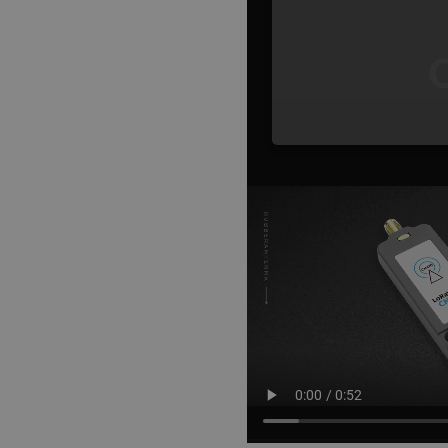
NIE
Niezbędne pliki cookie umożl
Bez niezbędnych plików cooki
Nazwa
PrestaShop-[abcdef0123456
_lb