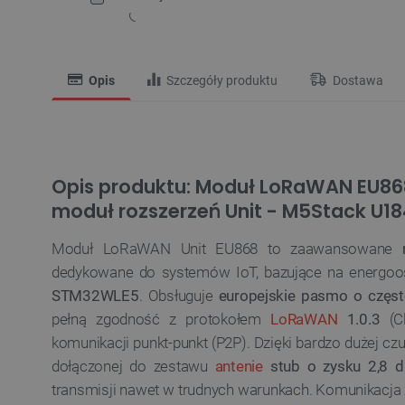
Opis
Szczegóły produktu
Dostawa
Opis produktu: Moduł LoRaWAN EU86
moduł rozszerzeń Unit - M5Stack U1
Moduł LoRaWAN Unit EU868 to zaawansowane
dedykowane do systemów IoT, bazujące na energ
STM32WLE5
. Obsługuje
europejskie pasmo o częs
pełną zgodność z protokołem
LoRaWAN
1.0.3
(Cl
komunikacji punkt-punkt (P2P). Dzięki bardzo dużej czu
dołączonej do zestawu
antenie
stub o zysku 2,8 d
transmisji nawet w trudnych warunkach. Komunikacja