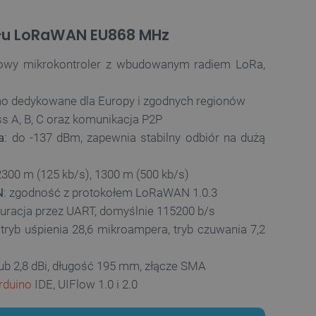
a, zwiększając wydajność
ytkownika.
łu LoRaWAN EU868 MHz
ny do przechowywania zgody
ności dla ich interakcji z
otyczące zgody
itowy mikrokontroler z wbudowanym radiem LoRa,
ityki i ustawienia
e ich preferencje zostaną
sesjach.
mo dedykowane dla Europy i zgodnych regionów
różniania ludzi i botów. Jest
 A, B, C oraz komunikacja P2P
ernetowej, ponieważ
ch raportów na temat
a
: do -137 dBm, zapewnia stabilny odbiór na dużą
ternetowej.
różniania ludzi i botów. Jest
ernetowej, ponieważ
2300 m (125 kb/s), 1300 m (500 kb/s)
ch raportów na temat
ternetowej.
N
: zgodność z protokołem LoRaWAN 1.0.3
iguracja przez UART, domyślnie 115200 b/s
likacje oparte na języku
ogólnego przeznaczenia
 tryb uśpienia 28,6 mikroampera, tryb czuwania 7,2
ch sesji użytkownika.
rowana losowo, sposób jej
 dla witryny, ale dobrym
nie statusu zalogowanego
tub 2,8 dBi, długość 195 mm, złącze SMA
mi.
rduino
IDE, UIFlow 1.0 i 2.0
ny do zarządzania stanem
ania stron.