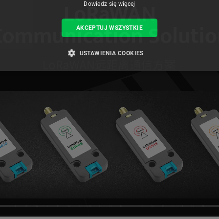
Dowiedz się więcej
AKCEPTUJ WSZYSTKIE
USTAWIENIA COOKIES
ZBĘDNE
WYDAJNOŚĆ
TARGETOWANIE
FUNKCJ
Niezbędne
Wydajność
Targetowanie
Funkcjonalność
iwiają korzystanie z podstawowych funkcji strony internetowej, takich jak logowanie użytk
e nie można prawidłowo korzystać ze strony internetowej.
Provider /
Okres
Opis
Domena
przechowywania
789]{32}
.botland.com.pl
Sesja
Ten plik cookie jest wymag
opartego o silnik PrestaSho
.botland.com.pl
Sesja
Ten plik cookie jest używa
obciążenia w celu zapewnien
internetowych są skierowa