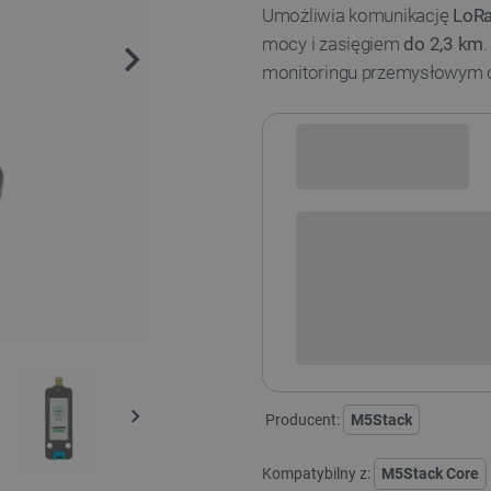
Umożliwia komunikację
LoR
mocy i zasięgiem
do 2,3 km
monitoringu przemysłowym 
Sprawdź opcje płatności i finan
+
-
DODAJ
Producent:
M5Stack
Kompatybilny z:
M5Stack Core