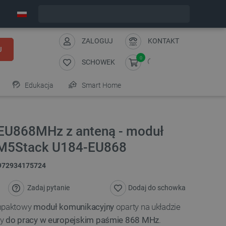
Wyślemy w poniedziałek
ZALOGUJ
KONTAKT
J
0
SCHOWEK
Edukacja
Smart Home
U868MHz z anteną - moduł
- M5Stack U184-EU868
972934175724
Zadaj pytanie
Dodaj do schowka
mpaktowy
moduł komunikacyjny
oparty na układzie
ny
do pracy w europejskim paśmie 868 MHz
.