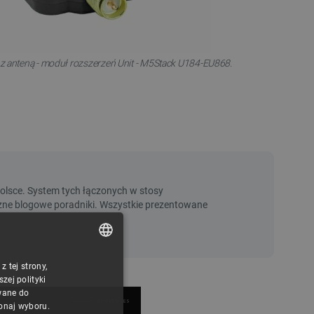
nteną - moduł rozszerzeń Unit - M5Stack U184-EU868.
 tej strony,
POLISH
ej polityki
CZECH
wane do
konaj wyboru.
ENGLISH