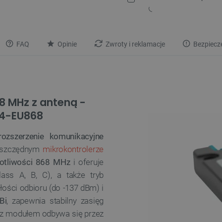
FAQ
Opinie
Zwroty i reklamacje
Bezpiecz
8 MHz z anteną -
84-EU868
rozszerzenie komunikacyjne
ooszczędnym
mikrokontrolerze
totliwości 868 MHz
i oferuje
ass A, B, C), a także tryb
łości odbioru (do -137 dBm) i
Bi
, zapewnia stabilny zasięg
 z modułem odbywa się przez