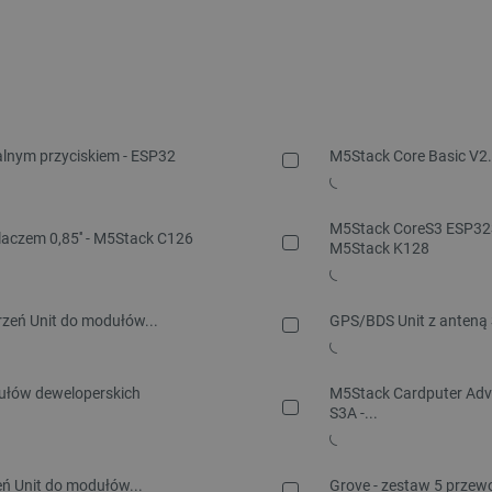
lnym przyciskiem - ESP32
M5Stack Core Basic V2.
M5Stack CoreS3 ESP32S3
laczem 0,85'' - M5Stack C126
M5Stack K128
zeń Unit do modułów...
GPS/BDS Unit z anteną 
dułów deweloperskich
M5Stack Cardputer Adv
S3A -...
ń Unit do modułów...
Grove - zestaw 5 przew