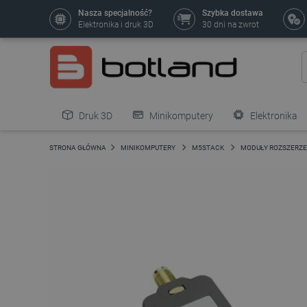
Nasza specjalność?
Szybka dostawa
Elektronika i druk 3D
30 dni na zwrot
Druk 3D
Minikomputery
Elektronika
Pozostałe
STRONA GŁÓWNA
MINIKOMPUTERY
M5STACK
MODUŁY ROZSZERZE