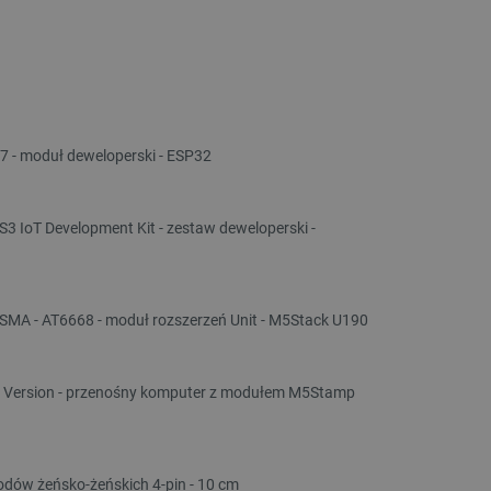
7 - moduł deweloperski - ESP32
 IoT Development Kit - zestaw deweloperski -
SMA - AT6668 - moduł rozszerzeń Unit - M5Stack U190
 Version - przenośny komputer z modułem M5Stamp
odów żeńsko-żeńskich 4-pin - 10 cm