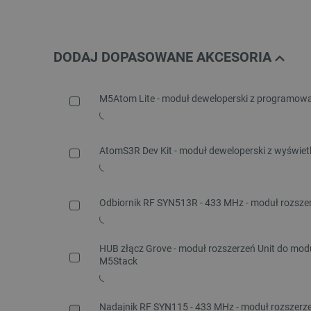
DODAJ DOPASOWANE AKCESORIA
M5Atom Lite - moduł deweloperski z programowa
AtomS3R Dev Kit - moduł deweloperski z wyświet
Odbiornik RF SYN513R - 433 MHz - moduł rozszer
HUB złącz Grove - moduł rozszerzeń Unit do mo
M5Stack
Nadajnik RF SYN115 - 433 MHz - moduł rozszerze