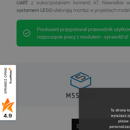
UART
z wykorzystaniem komend AT. Niewielkie 
systemem LEGO
ułatwiają montaż w projektach mobil
Producent przygotował przewodnik użytkown
rozpoczęcie pracy z modułem - sprawdź!
SPRAWDŹ OPINIE
Ta strona k
4.9
wyrażasz z
plików
personalizac