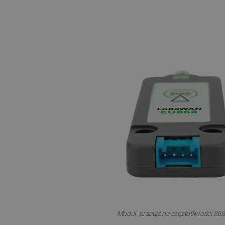
VISITOR_PRIVACY_METAD
Polityce prywa
__cf_bm
__cf_bm
PHPSESSID
_smvs
Moduł pracuje na częstotliwości 86