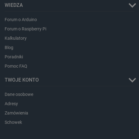
WIEDZA
CookieScriptConsent
CookieScript
Forum o Arduino
botland.com.pl
Forum o Raspberry Pi
Kalkulatory
Blog
Poradniki
Pomoc FAQ
TWOJE KONTO
LaVisitorId_Ym90bGFuZC5sYWRlc2suY29tLw
.botland.com.pl
Dane osobowe
Adresy
Zamówienia
critCartData
botland.com.pl
Schowek