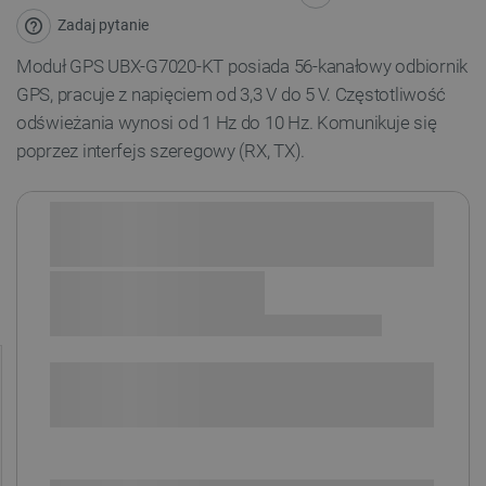
Zadaj pytanie
Moduł GPS UBX-G7020-KT posiada 56-kanałowy odbiornik
GPS, pracuje z napięciem od 3,3 V do 5 V. Częstotliwość
odświeżania wynosi od 1 Hz do 10 Hz. Komunikuje się
poprzez interfejs szeregowy (RX, TX).
Sprawdź opcje płatności i finansowania:
POWIADOM O DOSTĘPNOŚCI
SPRAWDŹ ILOŚĆ