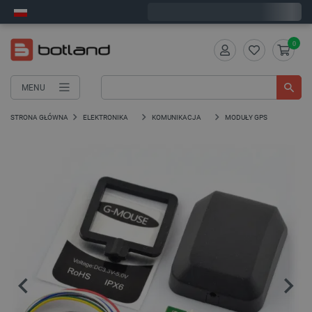
Zamów w ciągu:
7
:
06
:
52
, a wyślemy dziś!
0
MENU
STRONA GŁÓWNA
ELEKTRONIKA
KOMUNIKACJA
MODUŁY GPS