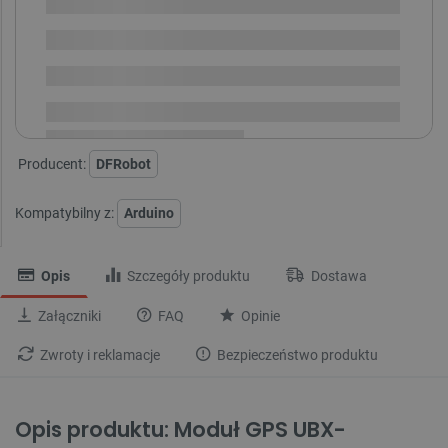
Dostawa
zaplanowana,
i
Dostępny od ok. 2026-09-30
dostępne
będzie 10 szt.
Dostawa
od 8,99 PLN
30 dni
na zwrot
Producent:
DFRobot
Kompatybilny z:
Arduino
Opis
Szczegóły produktu
Dostawa
Załączniki
FAQ
Opinie
Zwroty i reklamacje
Bezpieczeństwo produktu
Opis produktu: Moduł GPS UBX-