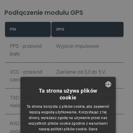
Podłączenie modułu GPS
PIN
OPIS
PPS - przewód
Wyjście impulsowe.
biały
VCC - przewód
Zasilanie od 3,3 do 5 V.
czerwony
Ta strona używa plików
cookie
TXD - przewód
Nadajnik komunikacji UART.
POLISH
niebieski
Ta strona korzysta z plików cookie, aby zapewnić
CZECH
lepszą wygodę użytkowania. Korzystając z tej
strony, wyrażasz zgodę na używanie przez nas
ENGLISH
RXD - przewód
Odbiornik komunikacji
wszystkich plików cookie zgodnie z warunkami
naszej polityki plików cookie. Dane
GERMAN
zielony
UART.