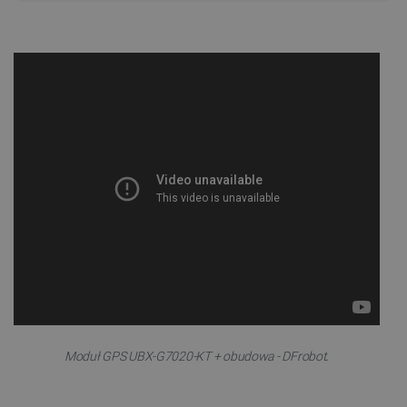
.
Moduł GPS UBX-G7020-KT + obudowa - DFrobot