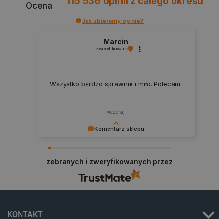
115 536
opinii
z całego okresu
Ocena
Jak zbieramy opinie?
Marcin
zweryfikowano
Wszystko bardzo sprawnie i miło. Polecam.
wczoraj
Komentarz sklepu
Dziękujemy za najwyższą ocenę. Cieszymy się,
że nasz sprzęt trafił w dobre ręce. Polecamy się
_smvs
.botland.com.pl
zebranych i zweryfikowanych przez
na przyszłość.
LaSID
Quality Unit LLC
KONTAKT
botland.com.pl