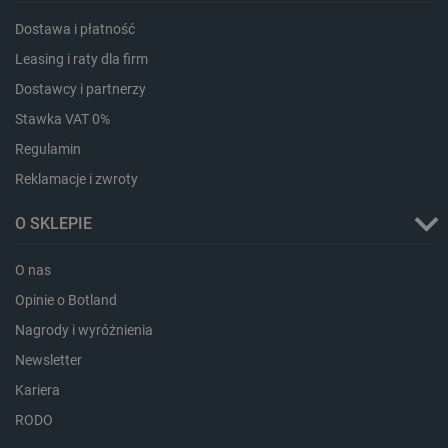
_lb_ccc
.botland.com.pl
Dostawa i płatność
Leasing i raty dla firm
Dostawcy i partnerzy
Stawka VAT 0%
Regulamin
Reklamacje i zwroty
O SKLEPIE
critData
botland.com.pl
O nas
Opinie o Botland
Nagrody i wyróżnienia
Newsletter
Kariera
RODO