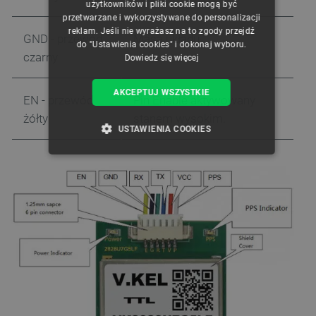
użytkowników i pliki cookie mogą być
przetwarzane i wykorzystywane do personalizacji
reklam. Jeśli nie wyrażasz na to zgody przejdź
GND - przewód
Masa układu.
do "Ustawienia cookies" i dokonaj wyboru.
czarny
Dowiedz się więcej
AKCEPTUJ WSZYSTKIE
EN - przewód
Pin Enable aktywowany
żółty
stanem wysokim.
USTAWIENIA COOKIES
NIEZBĘDNE
WYDAJNOŚĆ
TARGETOWANIE
FUNKCJONALNOŚĆ
Niezbędne
Wydajność
Targetowanie
Funkcjonalność