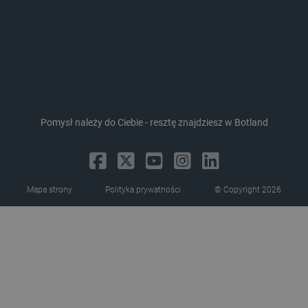
critAccountId
botland.com.pl
Pomysł należy do Ciebie - resztę znajdziesz w Botland
Mapa strony
Polityka prywatności
© Copyright 2026
Storage declaration
Storage
Nazwa
Opis
type