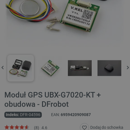
Moduł GPS UBX-G7020-KT +
obudowa - DFrobot
Indeks:
DFR-04596
EAN:
6959420909087
Dodaj do schowka
(
8
)
4.6