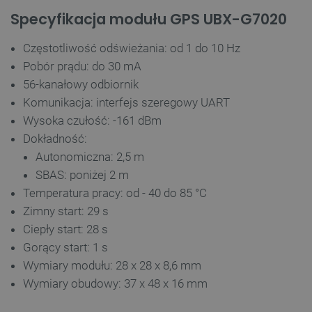
Specyfikacja modułu GPS UBX-G7020
Częstotliwość odświeżania: od 1 do 10 Hz
Pobór prądu: do 30 mA
56-kanałowy odbiornik
Komunikacja: interfejs szeregowy UART
Wysoka czułość: -161 dBm
Dokładność:
Autonomiczna: 2,5 m
SBAS: poniżej 2 m
Temperatura pracy: od - 40 do 85 °C
Zimny start: 29 s
Ciepły start: 28 s
Gorący start: 1 s
Wymiary modułu: 28 x 28 x 8,6 mm
Wymiary obudowy: 37 x 48 x 16 mm