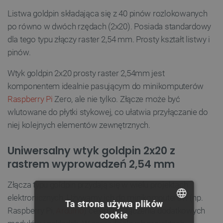
Listwa goldpin składająca się z 40 pinów rozlokowanych
po równo w dwóch rzędach (2x20). Posiada standardowy
dla tego typu złączy raster 2,54 mm. Prosty kształt listwy i
pinów.
Wtyk goldpin 2x20 prosty raster 2,54mm jest
komponentem idealnie pasującym do minikomputerów
Raspberry Pi
Zero, ale nie tylko. Złącze może być
wlutowane do płytki stykowej, co ułatwia przyłączanie do
niej kolejnych elementów zewnętrznych.
Uniwersalny wtyk goldpin 2x20 z
rastrem wyprowadzeń 2,54 mm
Złącza typu goldpin przydają się w wielu projektach
elektronicznych. Używamy ich do minikomputerów (np.
Ta strona używa plików
Raspberry Pi,
Arduino
) celem podłączenia dodatkowych
cookie
POLISH