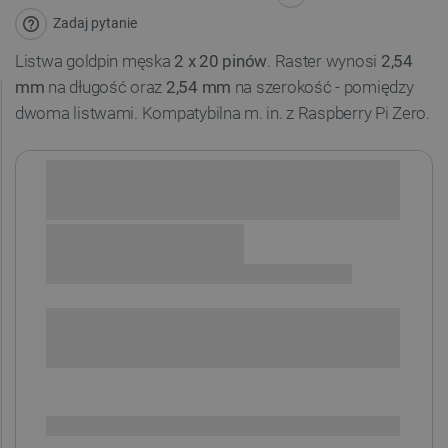
Zadaj pytanie
Listwa goldpin męska
2 x 20 pinów
. Raster wynosi
2,54
mm
na długość oraz
2,54 mm
na szerokość - pomiędzy
dwoma listwami. Kompatybilna m. in. z Raspberry Pi Zero.
Sprawdź opcje płatności i finansowania:
+
-
DODAJ DO KOSZYKA
SPRAWDŹ ILOŚĆ
Dostępny
Wysyłka
24h