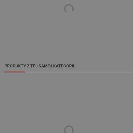
Niezbędne
Wydajność
Targetowanie
Funkcjonalność
Niezbędne pliki cookie umożliwiają korzystanie z
podstawowych funkcji strony internetowej, takich
jak logowanie użytkownika i zarządzanie kontem.
Bez niezbędnych plików cookie nie można
prawidłowo korzystać ze strony internetowej.
PRODUKTY Z TEJ SAMEJ KATEGORII:
Provider /
Nazwa
Domena
PrestaShop-[abcdef0123456789]{32}
.botland.com.pl
_lb
.botland.com.pl