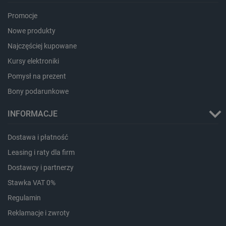
Promocje
PHPSESSID
PHP.net
botland.com.pl
Nowe produkty
Najczęściej kupowane
Kursy elektroniki
Pomysł na prezent
Bony podarunkowe
INFORMACJE
Dostawa i płatność
Leasing i raty dla firm
Dostawcy i partnerzy
Stawka VAT 0%
Regulamin
Reklamacje i zwroty
_smvs
.botland.com.pl