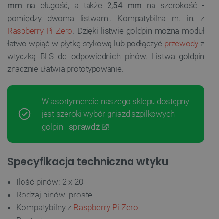
mm
na długość, a także
2,54 mm
na szerokość -
pomiędzy dwoma listwami. Kompatybilna m. in. z
Raspberry Pi Zero
. Dzięki listwie goldpin można moduł
łatwo wpiąć w płytkę stykową lub podłączyć
przewody
z
wtyczką BLS do odpowiednich pinów. Listwa goldpin
znacznie ułatwia prototypowanie.
W asortymencie naszego sklepu dostępny
jest szeroki wybór gniazd szpilkowych
golpin -
sprawdź
!
Specyfikacja techniczna wtyku
Ilość pinów: 2 x 20
Rodzaj pinów: proste
Kompatybilny z
Raspberry Pi Zero