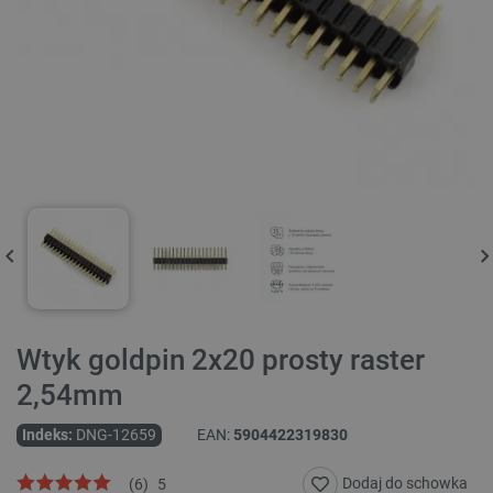
Wtyk goldpin 2x20 prosty raster
2,54mm
Indeks:
DNG-12659
EAN:
5904422319830
Dodaj do schowka
(
6
)
5