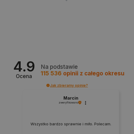
Polityce prywatności Google
VISITOR_PRIVACY_METADATA
YouTube
.youtube.com
4.9
Na podstawie
115 536
opinii
z całego okresu
Ocena
Jak zbieramy opinie?
Marcin
zweryfikowano
Wszystko bardzo sprawnie i miło. Polecam.