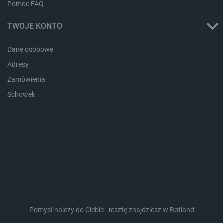
Pomoc FAQ
TWOJE KONTO
Dane osobowe
_lb_ccc
.botland.com.pl
Adresy
Zamówienia
Schowek
critData
botland.com.pl
Pomysł należy do Ciebie - resztę znajdziesz w Botland