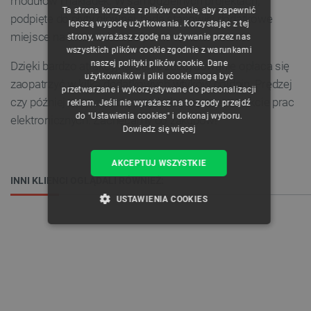
modułów i nakładek. W samodzielnych projektach,
Ta strona korzysta z plików cookie, aby zapewnić
podpięte do płyty głównej, będą stanowiły dodatkowe
CZECH
lepszą wygodę użytkowania. Korzystając z tej
miejsce na inne podzespoły zewnętrzne.
strony, wyrażasz zgodę na używanie przez nas
ENGLISH
wszystkich plików cookie zgodnie z warunkami
naszej polityki plików cookie. Dane
Dzięki bardzo atrakcyjnej cenie zdecydowanie opłaca się
GERMAN
użytkowników i pliki cookie mogą być
zaopatrzyć w kilka dodatkowych wtyków goldpin. Prędzej
przetwarzane i wykorzystywane do personalizacji
czy później z pewnością przydadzą się one w trakcie prac
reklam. Jeśli nie wyrażasz na to zgody przejdź
do "Ustawienia cookies" i dokonaj wyboru.
elektronicznych. Zachęcamy do zakupów!
Dowiedz się więcej
AKCEPTUJ WSZYSTKIE
INNI KLIENCI OGLĄDALI RÓWNIEŻ:
USTAWIENIA COOKIES
NIEZBĘDNE
WYDAJNOŚĆ
TARGETOWANIE
FUNKCJONALNOŚĆ